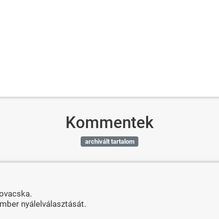
Kommentek
archivált tartalom
lovacska.
mber nyálelválasztását.