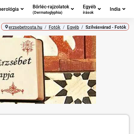
Bőrléc-rajzolatok
Egyéb
erológia
India
(Dermatoglyphia)
írások
erzsebetrosta.hu
Fotók
Egyéb
Szilvásvárad - Fotók