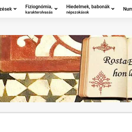
Fiziognómia,
Hiedelmek, babonák
zések
Num
karakterolvasás
népszokások