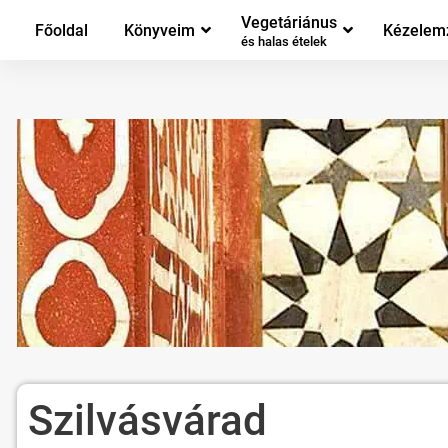
Vegetáriánus
Főoldal
Könyveim
Kézelem
és halas ételek
Szilvásvárad