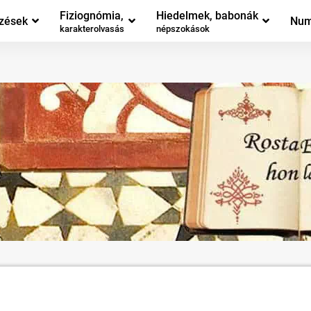
Fiziognómia,
Hiedelmek, babonák
zések
Num
karakterolvasás
népszokások