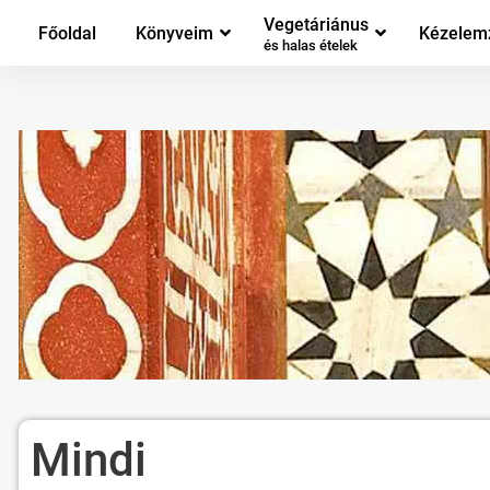
Vegetáriánus
Főoldal
Könyveim
Kézelem
és halas ételek
Mindi