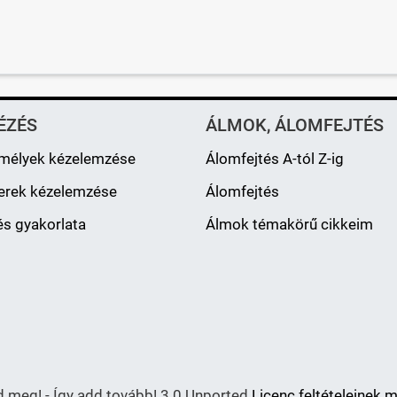
ÉZÉS
ÁLMOK, ÁLOMFEJTÉS
mélyek kézelemzése
Álomfejtés A-tól Z-ig
erek kézelemzése
Álomfejtés
s gyakorlata
Álmok témakörű cikkeim
meg! - Így add tovább! 3.0 Unported
Licenc feltételeinek 