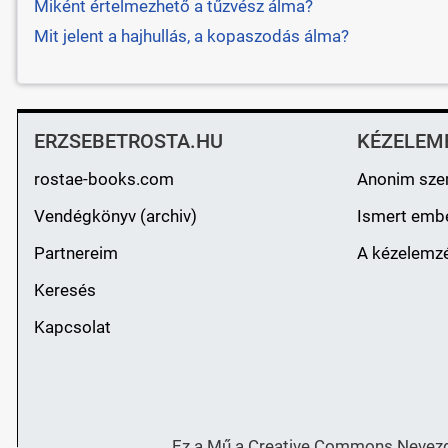
Miként értelmezhető a tűzvész álma?
Mit jelent a hajhullás, a kopaszodás álma?
ERZSEBETROSTA.HU
KÉZELEM
rostae-books.com
Anonim sze
Vendégkönyv (archiv)
Ismert emb
Partnereim
A kézelemzé
Keresés
Kapcsolat
Ez a Mű a Creative Commons Nevezd 