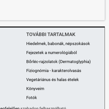
TOVÁBBI TARTALMAK
Hiedelmek, babonák, népszokások
Fejezetek a numerológiából
Bőrléc-rajzolatok (Dermatoglyphia)
Fiziognómia - karakterolvasás
Vegetáriánus és halas ételek
Könyveim
Fotók
megfelelően
szabadon felhasználható.