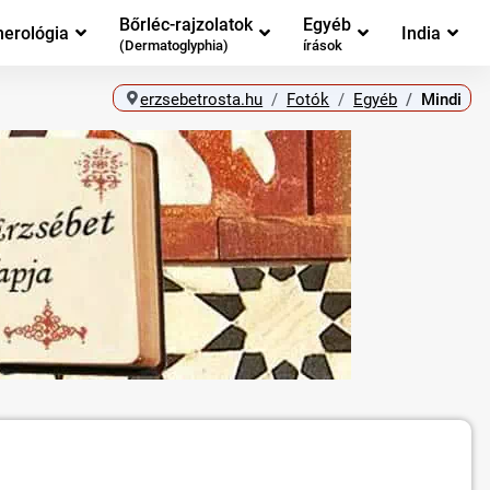
Bőrléc-rajzolatok
Egyéb
erológia
India
(Dermatoglyphia)
írások
erzsebetrosta.hu
Fotók
Egyéb
Mindi