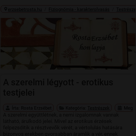
erzsebetrosta.hu
Fiziognómia - karakterolvasás
Testrész
A szerelmi légyott - erotikus
testjelei
Írta:
Rosta Erzsébet
Kategória:
Testrészek
Megje
A szerelmi együttlétnek, a nemi izgalomnak vannak
látható, árulkodó jelei. Mivel az erotikus érzések
felpezsdítik a résztvevők vérét, a vértolulás hatására
bizonyos erekben gyorsabban áramlik a vér, ennek