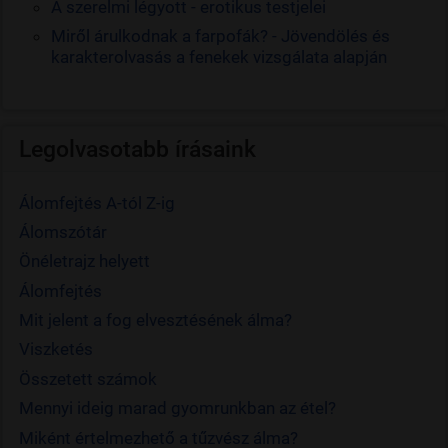
A szerelmi légyott - erotikus testjelei
Miről árulkodnak a farpofák? - Jövendölés és
karakterolvasás a fenekek vizsgálata alapján
Legolvasotabb írásaink
Álomfejtés A-tól Z-ig
Álomszótár
Önéletrajz helyett
Álomfejtés
Mit jelent a fog elvesztésének álma?
Viszketés
Összetett számok
Mennyi ideig marad gyomrunkban az étel?
Miként értelmezhető a tűzvész álma?