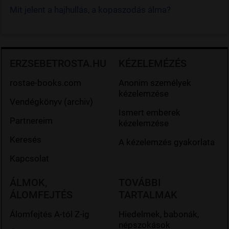
Mit jelent a hajhullás, a kopaszodás álma?
ERZSEBETROSTA.HU
KÉZELEMÉZÉS
rostae-books.com
Anonim személyek
kézelemzése
Vendégkönyv (archiv)
Ismert emberek
Partnereim
kézelemzése
Keresés
A kézelemzés gyakorlata
Kapcsolat
ÁLMOK,
TOVÁBBI
ÁLOMFEJTÉS
TARTALMAK
Álomfejtés A-tól Z-ig
Hiedelmek, babonák,
népszokások