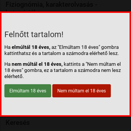
Fiziognómia, karakterolvasás -
kategóriák
Az arc (7)
Felnőtt tartalom!
A homlok (2)
A fülek (6)
Ha
elmúltál 18 éves,
az "Elmúltam 18 éves" gombra
kattinthatsz és a tartalom a számodra elérhető lesz.
A szemek (5)
Az orr (1)
Ha
nem múltál el 18 éves,
kattints a "Nem múltam el
18 éves" gombra, ez a tartalom a számodra nem lesz
Testrészek (11)
elérhető.
Arcszőrzet, haj (5)
A száj (4)
Elmúltam 18 éves
Nem múltam el 18 éves
Az áll (2)
Keresés