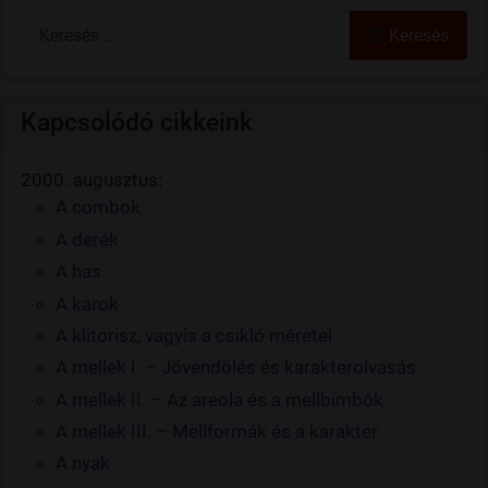
Keresés
Keresés
Kapcsolódó cikkeink
2000. augusztus:
A combok
A derék
A has
A karok
A klitorisz, vagyis a csikló méretei
A mellek I. – Jövendölés és karakterolvasás
A mellek II. – Az areola és a mellbimbók
A mellek III. – Mellformák és a karakter
A nyak