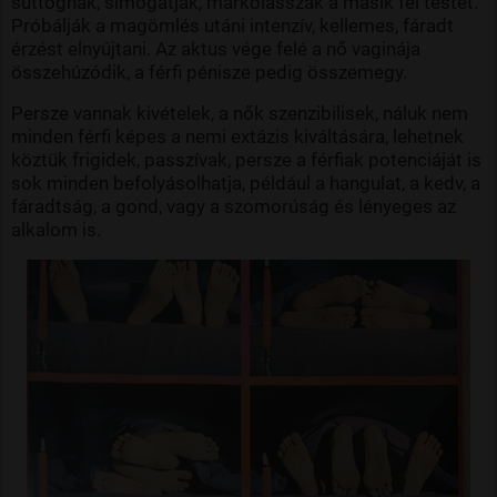
suttognak, simogatják, markolásszák a másik fél testét.
Próbálják a magömlés utáni intenzív, kellemes, fáradt
érzést elnyújtani. Az aktus vége felé a nő vaginája
összehúzódik, a férfi pénisze pedig összemegy.
Persze vannak kivételek, a nők szenzibilisek, náluk nem
minden férfi képes a nemi extázis kiváltására, lehetnek
köztük frigidek, passzívak, persze a férfiak potenciáját is
sok minden befolyásolhatja, például a hangulat, a kedv, a
fáradtság, a gond, vagy a szomorúság és lényeges az
alkalom is.