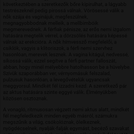
következtében a szeretkezők bőre kipirulhat, a lágyabb
testrészeknél pedig pirossá válnak. Vörösessé válik a
nők szája és vaginájuk, megfeszülnek,
megnagyobbodnak melleik, a mellbimbóik
megmerevednek. A férfiak pénisze, az erős nemi izgalom
hatására megtelik vérrel, a dörzsölés hatására képessé
válnak az erekcióra. A nők hímvessző megfelelői, a
csiklók, vagyis a klitoriszok, a férfi nemi szervhez
hasonlóan, merevek lesznek. A vagina kitágul, nedvessé,
síkossá válik, ezzel segítve a férfi partner falloszát,
abban, hogy minél mélyebbre hatolhasson be a hüvelybe.
Szívük szaporábban ver, vérnyomásuk felszalad,
pulzusuk hasonlóan, a levegővételük ugyancsak
meggyorsul. Mindkét fél izzadni kezd. A szeretkező pár
az aktus hatására szinte eggyé válik. Élményükben
közösen osztoznak.
A vonagló, ritmusosan végzett nemi aktus alatt, mindkét
fél megfeledkezik minden egyéb másról, számukra
megszűnik a világ, csókolóznak, ölelkeznek,
nyögdécselnek, nyalják-falják egymást, becéző szavakat