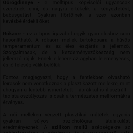
Görögdinnye
- e melltípus képviselői ugyancsak
szeretnek enni, és nagyra értékelik a kényeztetést,
babusgatást. Gyakran flörtölnek, a szex azonban
kevésbé érdekli őket.
Rókaorr
- ez a típus igazából egyik gyümölcshöz sem
hasonlítható. A rókaorr mellek birtokosaira a hűvös
temperamentum és az éles észjárás a jellemző.
Szorgalmasak, de a kezdeményezőkészség nem
jellemző rájuk. Ennek ellenére az ágyban leleményesek,
és jó feleség válik belőlük.
Fontos megjegyezni, hogy a fentiekben olvasható
leírások nem vonatkoznak a plasztikázott mellekre, mint
ahogyan a lentebb ismertetett - ábrákkal is illusztrált -
taoista osztályozás is csak a természetes mellformákra
érvényes.
A női melleken végzett plasztikai műtétek ugyanis
gyakran súlyos pszichológiai átalakulást
eredményeznek. A
szilikon mellű
szépségekre az