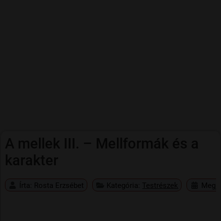
A mellek III. – Mellformák és a
karakter
Írta:
Rosta Erzsébet
Kategória:
Testrészek
Megjel