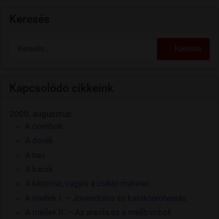
Keresés
Keresés
Keresés
Kapcsolódó cikkeink
2000. augusztus:
A combok
A derék
A has
A karok
A klitorisz, vagyis a csikló méretei
A mellek I. – Jövendölés és karakterolvasás
A mellek II. – Az areola és a mellbimbók