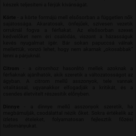
készek teljesíteni a férjük kívánságát.
Körte
- a körte formájú mell elsősorban a független nők
sajátossága. Akaratosak, önfejűek, szívesen vezetik
orruknál fogva a férfiakat. Az elsősorban szexet
kedvelőket nem éri csalódás, viszont a házasságuk
kevés nyugalmat ígér. Bár sokan papuccsá válnak
mellettük, vonzó lehet, hogy nem akarnak „okosabbak”
lenni a párjuknál.
Citrom
- a citromhoz hasonlító mellek azoknak a
férfiaknak ajánlhatók, akik szeretik a változatosságot az
ágyban. A citrom mellű asszonyok, tele vannak
vitalitással, ugyanakkor elfogadják a kritikát, és a
csendes életvitelt részesítik előnyben.
Dinnye
- a dinnye mellű asszonyok szeretik, ha
megbámulják, csodálattal nézik őket. Sokra értékelik az
ízletes ételeket, folyamatosan fejlesztik főzési
tudományukat.