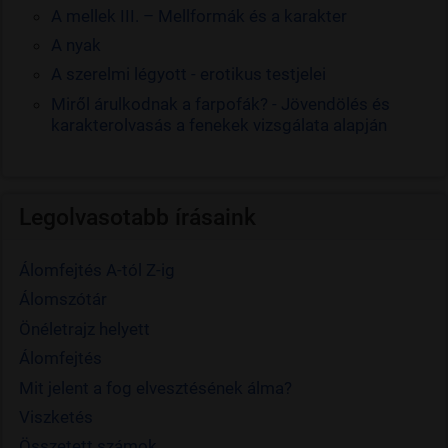
A mellek III. – Mellformák és a karakter
A nyak
A szerelmi légyott - erotikus testjelei
Miről árulkodnak a farpofák? - Jövendölés és
karakterolvasás a fenekek vizsgálata alapján
Legolvasotabb írásaink
Álomfejtés A-tól Z-ig
Álomszótár
Önéletrajz helyett
Álomfejtés
Mit jelent a fog elvesztésének álma?
Viszketés
Összetett számok