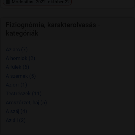
Módosítás: 2022. október 22
Fiziognómia, karakterolvasás -
kategóriák
Az arc (7)
A homlok (2)
A fülek (6)
A szemek (5)
Az orr (1)
Testrészek (11)
Arcszőrzet, haj (5)
A száj (4)
Az áll (2)