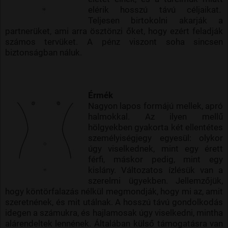
elérik hosszú távú céljaikat.
Teljesen birtokolni akarják a
partnerüket, ami arra ösztönzi őket, hogy ezért feladják
számos tervüket. A pénz viszont soha sincsen
biztonságban náluk.
Érmék
Nagyon lapos formájú mellek, apró
halmokkal. Az ilyen mellű
hölgyekben gyakorta két ellentétes
személyiségjegy egyesül: olykor
úgy viselkednek, mint egy érett
férfi, máskor pedig, mint egy
kislány. Változatos ízlésük van a
szerelmi ügyekben. Jellemzőjük,
hogy köntörfalazás nélkül megmondják, hogy mi az, amit
szeretnének, és mit utálnak. A hosszú távú gondolkodás
idegen a számukra, és hajlamosak úgy viselkedni, mintha
alárendeltek lennének. Általában külső támogatásra van