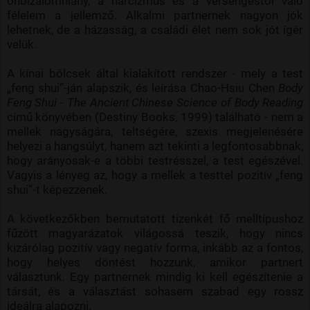
önbizalomhiány, a nárcizmus és a versengéstől való
félelem a jellemző. Alkalmi partnernek nagyon jók
lehetnek, de a házasság, a családi élet nem sok jót ígér
velük.
A kínai bölcsek által kialakított rendszer - mely a test
„feng shui”-ján alapszik, és leírása Chao-Hsiu Chen
Body
Feng Shui - The Ancient Chinese Science of Body Reading
című könyvében (Destiny Books, 1999) található - nem a
mellek nagyságára, teltségére, szexis megjelenésére
helyezi a hangsúlyt, hanem azt tekinti a legfontosabbnak,
hogy arányosak-e a többi testrésszel, a test egészével.
Vagyis a lényeg az, hogy a mellek a testtel pozitív „feng
shui”-t képezzenek.
A következőkben bemutatott tizenkét fő melltípushoz
fűzött magyarázatok világossá teszik, hogy nincs
kizárólag pozitív vagy negatív forma, inkább az a fontos,
hogy helyes döntést hozzunk, amikor partnert
választunk. Egy partnernek mindig ki kell egészítenie a
társát, és a választást sohasem szabad egy rossz
ideálra alapozni.