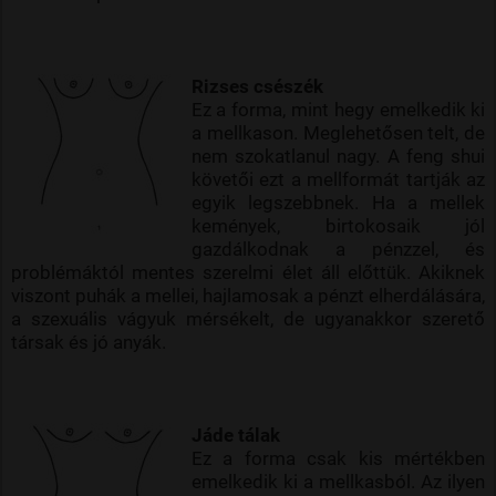
Rizses csészék
Ez a forma, mint hegy emelkedik ki
a mellkason. Meglehetősen telt, de
nem szokatlanul nagy. A feng shui
követői ezt a mellformát tartják az
egyik legszebbnek. Ha a mellek
kemények, birtokosaik jól
gazdálkodnak a pénzzel, és
problémáktól mentes szerelmi élet áll előttük. Akiknek
viszont puhák a mellei, hajlamosak a pénzt elherdálására,
a szexuális vágyuk mérsékelt, de ugyanakkor szerető
társak és jó anyák.
Jáde tálak
Ez a forma csak kis mértékben
emelkedik ki a mellkasból. Az ilyen