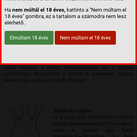
Ha
nem múltál el 18 éves,
kattints a "Nem múltam el
Papayák
18 éves" gombra, ez a tartalom a számodra nem lesz
A mellek teltek és nehezek, ezért
elérhető.
kissé megereszkedettek. A feng
shui tanítása szerint ezek az
Elmúltam 18 éves
Nem múltam el 18 éves
asszonyok a legtöbb esetben
nagyon egészséges gyermekeknek
adnak életet. Emellett a legjobb
háziasszonyok és anyák. Panasz
nélkül elviselik a nehéz körülményeket. Ha a papaya
mellformájú hölgyeknek a testük is kerekded, boldog
életre, szép öregkorra számíthatnak.
Bambusz
scales
*
Ez a típus sok tekintetben hasonlít
a pagodára emlékeztető formához,
csak a mellek egy kissé
megereszkedettebbek. Az ilyen