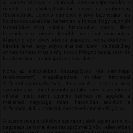
A karakterolvasás - akárcsak szerencsejövendölés -
ősidők óta elválaszthatatlan része az emberiség
történetének. Ugyanis nemcsak a jövő bizonytalan, és
hordoz kockázatokat, hanem az is fontos, hogy vajon jól
ismertünk-e meg valakit, bízhatunk-e benne, illik-e
hozzánk, nem okoz-e később csalódást számunkra.
Márpedig egy téves ideálra alapozott rossz döntésért
később lehet, hogy súlyos árat kell fizetni. Valószínűleg
ez teremthette meg a régi korok fiziognómusai, test- és
karakterolvasói munkája iránti keresletet.
Noha az alábbiakban összegyűjtött (és némiképp
rendszerezett) megállapítások minden bizonnyal
férfiaktól származhatnak, elolvasásuk a szebbik nem
számára sem lehet haszontalan (akár még az esetleges
cáfolat miatt sem), ugyanis számos nő aggódik a
melleinek nagysága miatt, hasonlóan azokhoz a
férfiakhoz, akik a péniszük méretével vannak elfoglalva.
A személyiség értékelése szempontjából ugyan a mellek
nagysága sem mellékes (az apró mellű nők - ellentétben