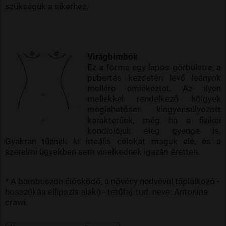
szükségük a sikerhez.
Virágbimbók
Ez a forma egy lapos görbületre, a
pubertás kezdetén lévő leányok
mellére emlékeztet. Az ilyen
mellekkel rendelkező hölgyek
meglehetősen kiegyensúlyozott
karakterűek, még ha a fizikai
kondíciójuk elég gyenge is.
Gyakran tűznek ki irreális célokat maguk elé, és a
szerelmi ügyekben sem viselkednek igazán éretten.
* A bambuszon élősködő, a növény nedvével táplálkozó -
hosszúkás ellipszis alakú - tetűfaj, tud. neve: Antonina
crawi.