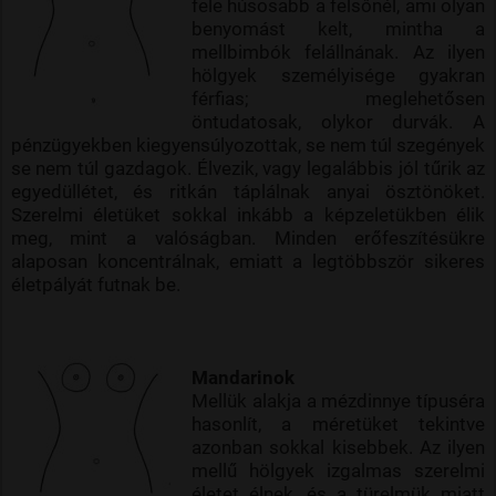
fele húsosabb a felsőnél, ami olyan
benyomást kelt, mintha a
mellbimbók felállnának. Az ilyen
hölgyek személyisége gyakran
férfias; meglehetősen
öntudatosak, olykor durvák. A
pénzügyekben kiegyensúlyozottak, se nem túl szegények
se nem túl gazdagok. Élvezik, vagy legalábbis jól tűrik az
egyedüllétet, és ritkán táplálnak anyai ösztönöket.
Szerelmi életüket sokkal inkább a képzeletükben élik
meg, mint a valóságban. Minden erőfeszítésükre
alaposan koncentrálnak, emiatt a legtöbbször sikeres
életpályát futnak be.
Mandarinok
Mellük alakja a mézdinnye típuséra
hasonlít, a méretüket tekintve
azonban sokkal kisebbek. Az ilyen
mellű hölgyek izgalmas szerelmi
életet élnek, és a türelmük miatt