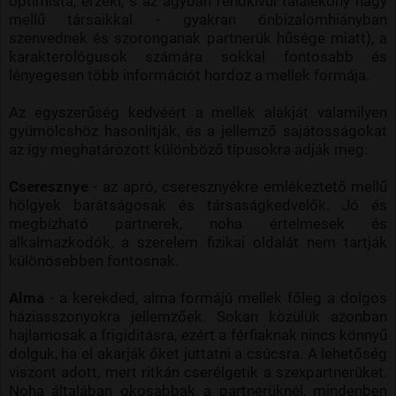
optimista, érzéki, s az ágyban rendkívül találékony nagy
mellű társaikkal - gyakran önbizalomhiányban
szenvednek és szoronganak partnerük hűsége miatt), a
karakterológusok számára sokkal fontosabb és
lényegesen több információt hordoz a mellek formája.
Az egyszerűség kedvéért a mellek alakját valamilyen
gyümölcshöz hasonlítják, és a jellemző sajátosságokat
az így meghatározott különböző típusokra adják meg:
Cseresznye
- az apró, cseresznyékre emlékeztető mellű
hölgyek barátságosak és társaságkedvelők. Jó és
megbízható partnerek, noha értelmesek és
alkalmazkodók, a szerelem fizikai oldalát nem tartják
különösebben fontosnak.
Alma
- a kerekded, alma formájú mellek főleg a dolgos
háziasszonyokra jellemzőek. Sokan közülük azonban
hajlamosak a frigiditásra, ezért a férfiaknak nincs könnyű
dolguk, ha el akarják őket juttatni a csúcsra. A lehetőség
viszont adott, mert ritkán cserélgetik a szexpartnerüket.
Noha általában okosabbak a partnerüknél, mindenben