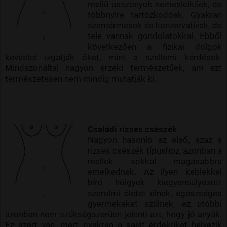
mellű asszonyok nemeslelkűek, de
többnyire tartózkodóak. Gyakran
szemérmesek és konzervatívak, de
tele vannak gondolatokkal. Ebből
következően a fizikai dolgok
kevésbé izgatják őket, mint a szellemi kérdések.
Mindazonáltal nagyon érzéki természetűek, ám ezt
természetesen nem mindig mutatják ki.
Családi rizses csészék
Nagyon hasonló az első, azaz a
rizses csészék típushoz, azonban a
mellek sokkal magasabbra
emelkednek. Az ilyen keblekkel
bíró hölgyek kiegyensúlyozott
szerelmi életet élnek, egészséges
gyermekeket szülnek, ez utóbbi
azonban nem szükségszerűen jelenti azt, hogy jó anyák.
Ez azért van, mert gyakran a saját érdeküket helyezik