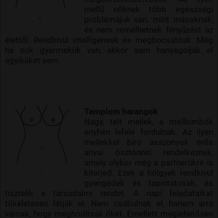
mellű nőknek több egészségi
problémájuk van, mint másoknak,
és nem remélhetnek fényűzést az
élettől. Rendkívül intelligensek és megbocsátóak. Még
ha sok gyermekük van, akkor sem hanyagolják el
egyiküket sem.
Templom harangok
Nagy, telt mellek, a mellbimbók
enyhén lefelé fordulnak. Az ilyen
mellekkel bíró asszonyok erős
anyai ösztönnel rendelkeznek,
amely olykor még a partnerükre is
kiterjed. Ezek a hölgyek rendkívül
gyengédek és tapintatosak, és
tisztelik a társadalmi rendet. A napi feladataikat
tökéletesen látják el. Nem csábulnak el, hanem arra
várnak, hogy meghódítsák őket. Emellett meglehetősen