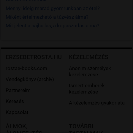
Mennyi ideig marad gyomrunkban az étel?
Miként értelmezhető a tűzvész álma?
Mit jelent a hajhullás, a kopaszodás álma?
ERZSEBETROSTA.HU
KÉZELEMÉZÉS
rostae-books.com
Anonim személyek
kézelemzése
Vendégkönyv (archiv)
Ismert emberek
Partnereim
kézelemzése
Keresés
A kézelemzés gyakorlata
Kapcsolat
ÁLMOK,
TOVÁBBI