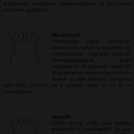
érzelmesek, mondhatni szentimentálisak. A pénz miatt
sohasem aggódnak.
Mézdinnyék
Tökéletesen kerek formájúak.
Gyakran ezt tartják a legszebb női
mellformának, ráadásul jellemző
személyiségjegyük, hogy
mindenkivel jól kijönnek, rendkívül
elragadóak és nagyon rugalmasak.
Élvezik az élet örömeit, szeretnek
sütni-főzni, örülnek, ha a szeretik őket, és ha ők is
szerethetnek.
Mangók
Ovális forma, mely csak enyhén
emelkedik ki a mellkasból. Az alsó