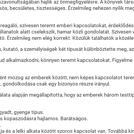
sszavonultságában hajlik az önmegfigyelésre. A könyvek tár
ös, becsületes, tisztességes. Érzelmileg nehezen nyílik meg,
n reagáló, szívesen teremt emberi kapcsolatokat, érdeklődése
llanatok alatt cselekszik, hamar közli gondolatát. Szívesen v
tó. Érzelmileg nem elég korrekt. Közülük találhatók a közéle
utató, a személyiségek két típusát különböztette meg, az i
 tud alkalmazkodni, könnyen teremt kapcsolatokat. Figyelm
genként mozog az emberek között, nem képes kapcsolatot tere
t, gondolkodása csak egy bizonyos részre irányul.
lata alapján megállapította, hogy az emberek három testtí
ágyadt, gyenge típus.
 és kopaszodásra hajlamos. Barátságos.
.
a és a lelki alkata között szoros kapcsolat van. Továbbá k