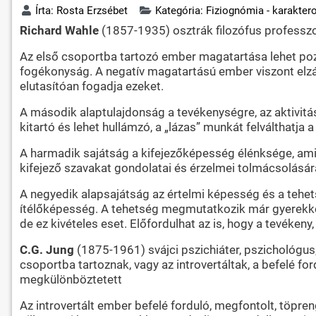
Írta:
Rosta Erzsébet
Kategória:
Fiziognómia - karakter
Richard Wahle
(1857-1935) osztrák filozófus professzo
Az első csoportba tartozó ember magatartása lehet pozi
fogékonyság. A negatív magatartású ember viszont elzá
elutasítóan fogadja ezeket.
A második alaptulajdonság a tevékenységre, az aktivitá
kitartó és lehet hullámzó, a „lázas” munkát felválthatja a
A harmadik sajátság a kifejezőképesség élénksége, amib
kifejező szavakat gondolatai és érzelmei tolmácsolására
A negyedik alapsajátság az értelmi képesség és a tehet
ítélőképesség. A tehetség megmutatkozik már gyerekkorb
de ez kivételes eset. Előfordulhat az is, hogy a tevék
C.G. Jung
(1875-1961) svájci pszichiáter, pszichológus,
csoportba tartoznak, vagy az introvertáltak, a befelé for
megkülönböztetett
Az introvertált ember befelé forduló, megfontolt, töpre