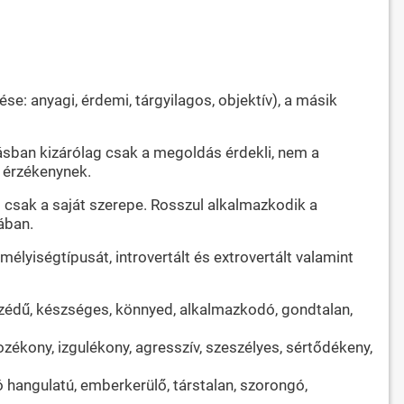
se: anyagi, érdemi, tárgyilagos, objektív), a másik
ásban kizárólag csak a megoldás érdekli, nem a
 érzékenynek.
 csak a saját szerepe. Rosszul alkalmazkodik a
ában.
yiségtípusát, introvertált és extrovertált valamint
eszédű, készséges, könnyed, alkalmazkodó, gondtalan,
áltozékony, izgulékony, agresszív, szeszélyes, sértődékeny,
zó hangulatú, emberkerülő, társtalan, szorongó,