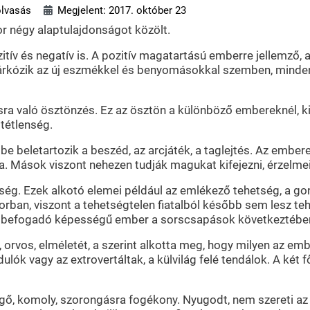
olvasás
Megjelent: 2017. október 23
r négy alaptulajdonságot közölt.
tív és negatív is. A pozitív magatartású emberre jellemző, 
rkózik az új eszmékkel és benyomásokkal szemben, minden ú
sra való ösztönzés. Ez az ösztön a különböző embereknél, k
 tétlenség.
e beletartozik a beszéd, az arcjáték, a taglejtés. Az ember
. Mások viszont nehezen tudják magukat kifejezni, érzelmeik
ség. Ezek alkotó elemei például az emlékező tehetség, a go
an, viszont a tehetségtelen fiatalból később sem lesz tehe
eny, befogadó képességű ember a sorscsapások következtében
 orvos, elméletét, a szerint alkotta meg, hogy milyen az emb
dulók vagy az extrovertáltak, a külvilág felé tendálok. A két
ngő, komoly, szorongásra fogékony. Nyugodt, nem szereti az 