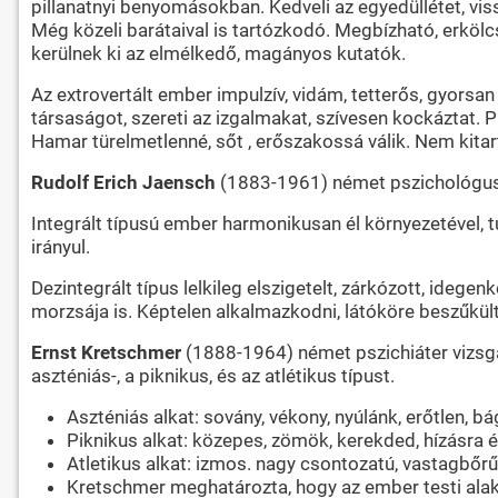
pillanatnyi benyomásokban. Kedveli az egyedüllétet, vi
Még közeli barátaival is tartózkodó. Megbízható, erkölcs
kerülnek ki az elmélkedő, magányos kutatók.
Az extrovertált ember impulzív, vidám, tetterős, gyorsa
társaságot, szereti az izgalmakat, szívesen kockáztat. Pi
Hamar türelmetlenné, sőt , erőszakossá válik. Nem kitar
Rudolf Erich Jaensch
(1883-1961) német pszichológus, k
Integrált típusú ember harmonikusan él környezetével,
irányul.
Dezintegrált típus lelkileg elszigetelt, zárkózott, ide
morzsája is. Képtelen alkalmazkodni, látóköre beszűkül
Ernst Kretschmer
(1888-1964) német pszichiáter vizsgá
aszténiás-, a piknikus, és az atlétikus típust.
Aszténiás alkat: sovány, vékony, nyúlánk, erőtlen, b
Piknikus alkat: közepes, zömök, kerekded, hízásra
Atletikus alkat: izmos. nagy csontozatú, vastagbőrű
Kretschmer meghatározta, hogy az ember testi alakj