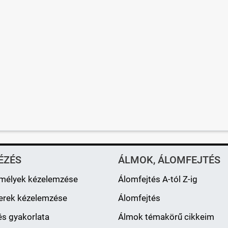
ÉZÉS
ÁLMOK, ÁLOMFEJTÉS
mélyek kézelemzése
Álomfejtés A-tól Z-ig
erek kézelemzése
Álomfejtés
s gyakorlata
Álmok témakörű cikkeim