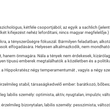
chológus, kétféle csoportjából, az egyik a sachlich (jelenté
ndkét kifejezést nehéz lefordítani, nincs magyar megfelelője.)
ra, a tényszerűségre fókuszál. Bármilyen feladatban, alkot
ások elfogadására. Helyesen alkalmazkodik, nem mondható
mét, hanem önmagára. Nála a tények nem érdekesek, kizárólag
lyen típusú emberek megtalálhatók a közéletben és a politik
a Hippokratész négy temperamentumát , vagyis a négy személ
lt, érzelmileg stabil, társaságkedvelő ember: barátkozó, bőb
mileg labilis személy: optimista, aktív, nyugtalan, impulzív, v
, érzelmileg bizonytalan, labilis személy: pesszimista, válto