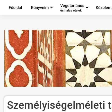
Vegetáriánus
Főoldal
Könyveim
Kézelem
és halas ételek
Személyiségelméleti t