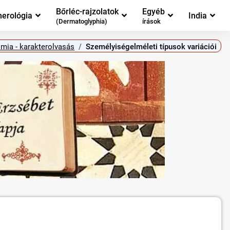
Bőrléc-rajzolatok
Egyéb
erológia
India
(Dermatoglyphia)
írások
mia - karakterolvasás
Személyiségelméleti típusok variációi