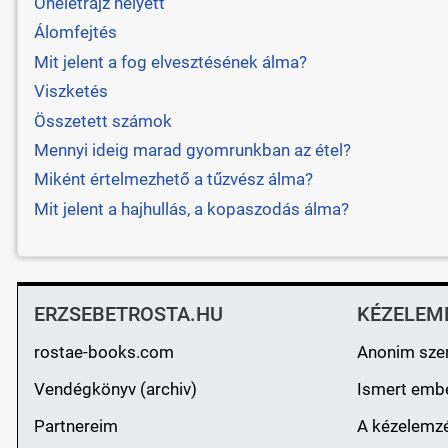
Önéletrajz helyett
Álomfejtés
Mit jelent a fog elvesztésének álma?
Viszketés
Összetett számok
Mennyi ideig marad gyomrunkban az étel?
Miként értelmezhető a tűzvész álma?
Mit jelent a hajhullás, a kopaszodás álma?
ERZSEBETROSTA.HU
KÉZELEM
rostae-books.com
Anonim sze
Vendégkönyv (archiv)
Ismert emb
Partnereim
A kézelemzé