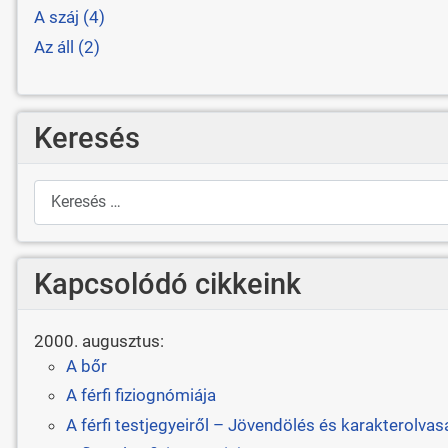
A száj (4)
Az áll (2)
Keresés
Keresés
Kapcsolódó cikkeink
2000. augusztus:
A bőr
A férfi fiziognómiája
A férfi testjegyeiről – Jövendölés és karakterolvas