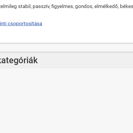
rzelmileg stabil, passzív, figyelmes, gondos, elmélkedő, bék
nti csoportosítása
kategóriák