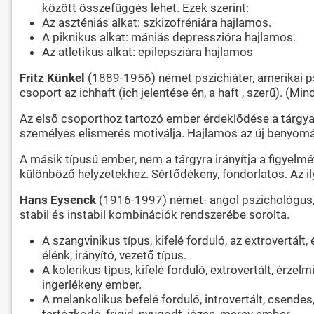
között összefüggés lehet. Ezek szerint:
Az aszténiás alkat: szkizofréniára hajlamos.
A piknikus alkat: mániás depresszióra hajlamos.
Az atletikus alkat: epilepsziára hajlamos
Fritz Künkel
(1889-1956) német pszichiáter, amerikai pszi
csoport az ichhaft (ich jelentése én, a haft , szerű). (Mi
Az első csoporthoz tartozó ember érdeklődése a tárgyak
személyes elismerés motiválja. Hajlamos az új benyom
A másik típusú ember, nem a tárgyra irányítja a figyel
különböző helyzetekhez. Sértődékeny, fondorlatos. Az i
Hans Eysenck
(1916-1997) német- angol pszichológus, 
stabil és instabil kombinációk rendszerébe sorolta.
A szangvinikus típus, kifelé forduló, az extrovertá
élénk, irányító, vezető típus.
A kolerikus típus, kifelé forduló, extrovertált, érzel
ingerlékeny ember.
A melankolikus befelé forduló, introvertált, csendes
tartózkodó, frigid, nyugodt, józan, merev ember.