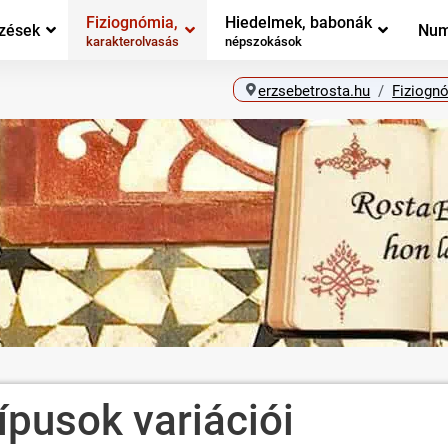
Fiziognómia,
Hiedelmek, babonák
zések
Num
karakterolvasás
népszokások
erzsebetrosta.hu
Fiziognó
ípusok variációi