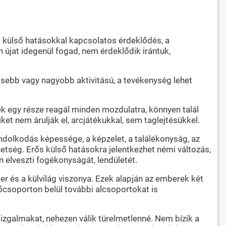
a külső hatásokkal kapcsolatos érdeklődés, a
jat idegenül fogad, nem érdeklődik irántuk,
isebb vagy nagyobb aktivitású, a tevékenység lehet
ek egy része reagál minden mozdulatra, könnyen talál
et nem árulják el, arcjátékukkal, sem taglejtésükkel.
ndolkodás képessége, a képzelet, a találékonyság, az
tség. Erős külső hatásokra jelentkezhet némi változás,
 elveszti fogékonyságát, lendületét.
er és a külvilág viszonya. Ezek alapján az emberek két
 főcsoporton belül további alcsoportokat is
izgalmakat, nehezen válik türelmetlenné. Nem bízik a