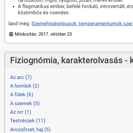
A flegmatikus ember, befelé forduló, introvertált, é
közömbös és csendes.
lásd még:
Személyiségtípusok, temperamentumok szeri
Módosítás: 2017. október 23
Fiziognómia, karakterolvasás - 
Az arc (7)
A homlok (2)
A fülek (6)
A szemek (5)
Az orr (1)
Testrészek (11)
Arcszőrzet, haj (5)