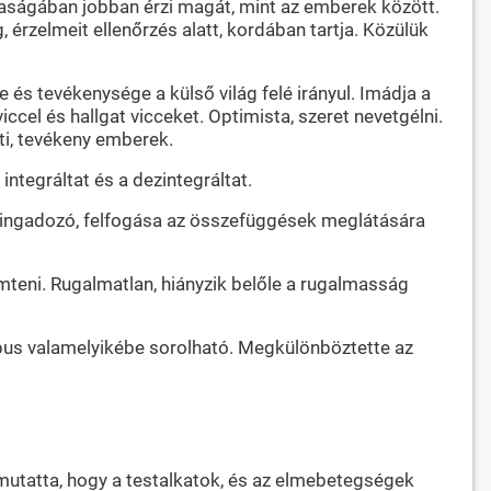
saságában jobban érzi magát, mint az emberek között.
 érzelmeit ellenőrzés alatt, kordában tartja. Közülük
 és tevékenysége a külső világ felé irányul. Imádja a
iccel és hallgat vicceket. Optimista, szeret nevetgélni.
ti, tevékeny emberek.
ntegráltat és a dezintegráltat.
e ingadozó, felfogása az összefüggések meglátására
mteni. Rugalmatlan, hiányzik belőle a rugalmasság
pus valamelyikébe sorolható. Megkülönböztette az
imutatta, hogy a testalkatok, és az elmebetegségek