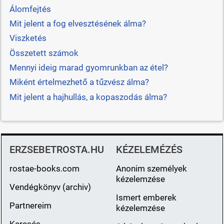
Álomfejtés
Mit jelent a fog elvesztésének álma?
Viszketés
Összetett számok
Mennyi ideig marad gyomrunkban az étel?
Miként értelmezhető a tűzvész álma?
Mit jelent a hajhullás, a kopaszodás álma?
ERZSEBETROSTA.HU
KÉZELEMÉZÉS
rostae-books.com
Anonim személyek
kézelemzése
Vendégkönyv (archiv)
Ismert emberek
Partnereim
kézelemzése