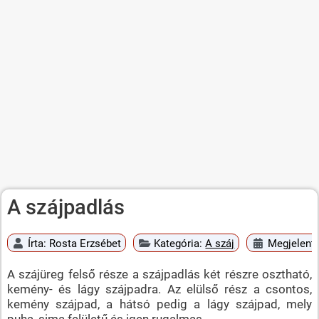
A szájpadlás
Írta:
Rosta Erzsébet
Kategória:
A száj
Megjelent:
A szájüreg felső része a szájpadlás két részre osztható,
kemény- és lágy szájpadra. Az elülső rész a csontos,
kemény szájpad, a hátsó pedig a lágy szájpad, mely
puha, sima felületű és igen rugalmas.