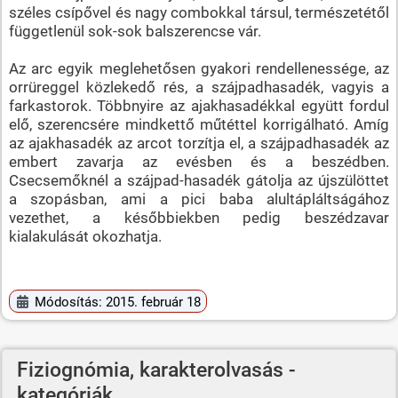
széles csípővel és nagy combokkal társul, természetétől
függetlenül sok-sok balszerencse vár.
Az arc egyik meglehetősen gyakori rendellenessége, az
orrüreggel közlekedő rés, a szájpadhasadék, vagyis a
farkastorok. Többnyire az ajakhasadékkal együtt fordul
elő, szerencsére mindkettő műtéttel korrigálható. Amíg
az ajakhasadék az arcot torzítja el, a szájpadhasadék az
embert zavarja az evésben és a beszédben.
Csecsemőknél a szájpad-hasadék gátolja az újszülöttet
a szopásban, ami a pici baba alultápláltságához
vezethet, a későbbiekben pedig beszédzavar
kialakulását okozhatja.
Módosítás: 2015. február 18
Fiziognómia, karakterolvasás -
kategóriák