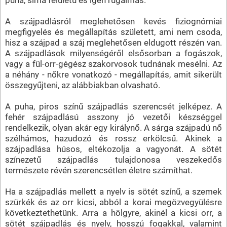
A szájpadlásról meglehetősen kevés fiziognómiai
megfigyelés és megállapítás született, ami nem csoda,
hisz a szájpad a száj meglehetősen eldugott részén van.
A szájpadlások milyenségéről elsősorban a fogászok,
vagy a fül-orr-gégész szakorvosok tudnának mesélni. Az
a néhány - nőkre vonatkozó - megállapítás, amit sikerült
összegyűjteni, az alábbiakban olvasható.
A puha, piros színű szájpadlás szerencsét jelképez. A
fehér szájpadlású asszony jó vezetői készséggel
rendelkezik, olyan akár egy királynő. A sárga szájpadú nő
szélhámos, hazudozó és rossz erkölcsű. Akinek a
szájpadlása húsos, eltékozolja a vagyonát. A sötét
színezetű szájpadlás tulajdonosa veszekedős
természete révén szerencsétlen életre számíthat.
Ha a szájpadlás mellett a nyelv is sötét színű, a szemek
szürkék és az orr kicsi, abból a korai megözvegyülésre
következtethetünk. Arra a hölgyre, akinél a kicsi orr, a
sötét szájpadlás és nyelv, hosszú fogakkal, valamint