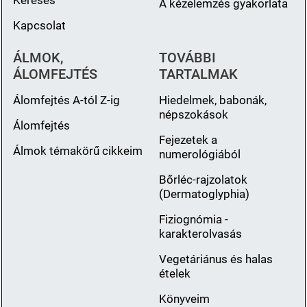
Keresés
A kézelemzés gyakorlata
Kapcsolat
ÁLMOK,
TOVÁBBI
ÁLOMFEJTÉS
TARTALMAK
Álomfejtés A-tól Z-ig
Hiedelmek, babonák,
népszokások
Álomfejtés
Fejezetek a
Álmok témakörű cikkeim
numerológiából
Bőrléc-rajzolatok
(Dermatoglyphia)
Fiziognómia -
karakterolvasás
Vegetáriánus és halas
ételek
Könyveim