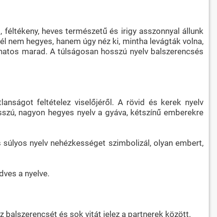
 féltékeny, heves természetű és irigy asszonnyal állunk
él nem hegyes, hanem úgy néz ki, mintha levágták volna,
bánatos marad. A túlságosan hosszú nyelv balszerencsés
anságot feltételez viselőjéről. A rövid és kerek nyelv
hosszú, nagyon hegyes nyelv a gyáva, kétszínű emberekre
 súlyos nyelv nehézkességet szimbolizál, olyan embert,
dves a nyelve.
z balszerencsét és sok vitát jelez a partnerek között.