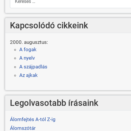
Kapcsolódó cikkeink
2000. augusztus:
A fogak
A nyelv
A szájpadlás
Az ajkak
Legolvasotabb írásaink
Álomfejtés A-tól Z-ig
Álomszótár