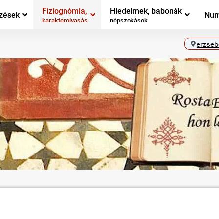
Fiziognómia,
Hiedelmek, babonák
zések
Num
karakterolvasás
népszokások
erzseb