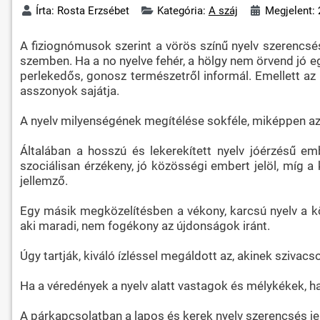
Írta:
Rosta Erzsébet
Kategória:
A száj
Megjelent: 
A fiziognómusok szerint a vörös színű nyelv szerencsés
szemben. Ha a no nyelve fehér, a hölgy nem örvend jó e
perlekedős, gonosz természetről informál. Emellett az
asszonyok sajátja.
A nyelv milyenségének megítélése sokféle, miképpen az
Általában a hosszú és lekerekített nyelv jóérzésű emb
szociálisan érzékeny, jó közösségi embert jelöl, míg a
jellemző.
Egy másik megközelítésben a vékony, karcsú nyelv a kö
aki maradi, nem fogékony az újdonságok iránt.
Úgy tartják, kiváló ízléssel megáldott az, akinek szivacs
Ha a véredények a nyelv alatt vastagok és mélykékek, h
A párkapcsolatban a lapos és kerek nyelv szerencsés jel;