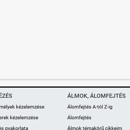
ÉZÉS
ÁLMOK, ÁLOMFEJTÉS
mélyek kézelemzése
Álomfejtés A-tól Z-ig
erek kézelemzése
Álomfejtés
s gyakorlata
Álmok témakörű cikkeim