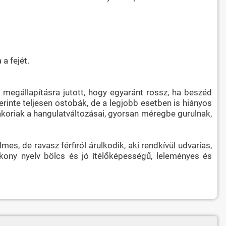
a fejét.
 megállapításra jutott, hogy egyaránt rossz, ha beszéd
rinte teljesen ostobák, de a legjobb esetben is hiányos
akoriak a hangulatváltozásai, gyorsan méregbe gurulnak,
es, de ravasz férfiról árulkodik, aki rendkívül udvarias,
kony nyelv bölcs és jó ítélőképességű, leleményes és