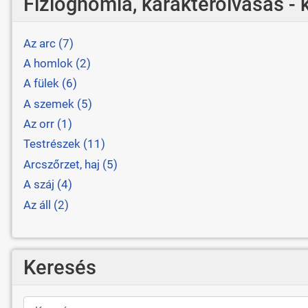
Fiziognómia, karakterolvasás - 
Az arc (7)
A homlok (2)
A fülek (6)
A szemek (5)
Az orr (1)
Testrészek (11)
Arcszőrzet, haj (5)
A száj (4)
Az áll (2)
Keresés
Keresés