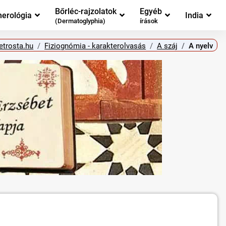
Bőrléc-rajzolatok
Egyéb
erológia
India
(Dermatoglyphia)
írások
etrosta.hu
Fiziognómia - karakterolvasás
A száj
A nyelv