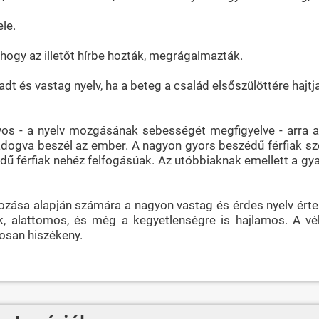
le.
i, hogy az illetőt hírbe hozták, megrágalmazták.
és vastag nyelv, ha a beteg a család elsőszülöttére hajtja 
rvos - a nyelv mozgásának sebességét megfigyelve - arra a
adogva beszél az ember. A nagyon gyors beszédű férfiak sze
édű férfiak nehéz felfogásúak. Az utóbbiaknak emellett a gy
yozása alapján számára a nagyon vastag és érdes nyelv értelm
, alattomos, és még a kegyetlenségre is hajlamos. A vé
osan hiszékeny.