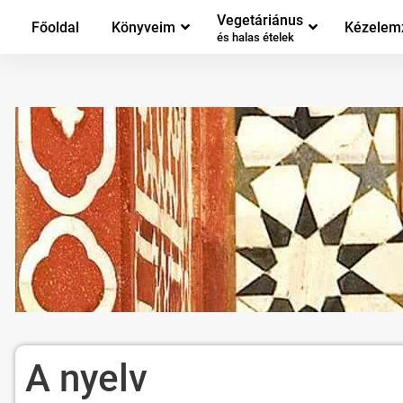
Vegetáriánus
Főoldal
Könyveim
Kézelem
és halas ételek
A nyelv