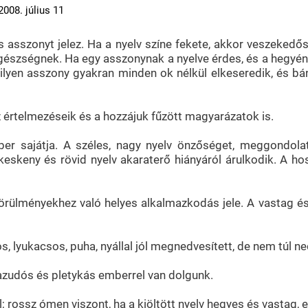
2008. július 11
 asszonyt jelez. Ha a nyelv színe fekete, akkor veszekedős,
gészségnek. Ha egy asszonynak a nyelve érdes, és a hegyén
 ilyen asszony gyakran minden ok nélkül elkeseredik, és 
 értelmezéseik és a hozzájuk fűzött magyarázatok is.
er sajátja. A széles, nagy nyelv önzőséget, meggondolatl
 keskeny és rövid nyelv akaraterő hiányáról árulkodik. A 
rülményekhez való helyes alkalmazkodás jele. A vastag és
os, lyukacsos, puha, nyállal jól megnedvesített, de nem túl ne
azudós és pletykás emberrel van dolgunk.
 rossz ómen viszont, ha a kiöltött nyelv hegyes és vastag, e