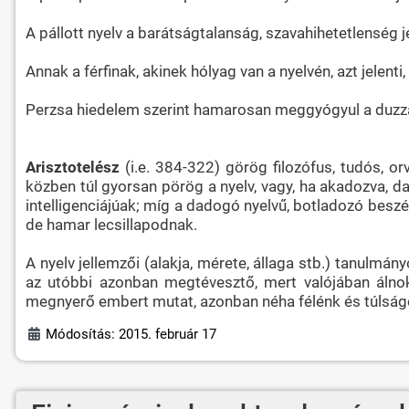
A pállott nyelv a barátságtalanság, szavahihetetlenség je
Annak a férfinak, akinek hólyag van a nyelvén, azt jelent
Perzsa hiedelem szerint hamarosan meggyógyul a duzzadt 
Arisztotelész
(i.e. 384-322) görög filozófus, tudós, o
közben túl gyorsan pörög a nyelv, vagy, ha akadozva, d
intelligenciájúak; míg a dadogó nyelvű, botladozó besz
de hamar lecsillapodnak.
A nyelv jellemzői (alakja, mérete, állaga stb.) tanulmán
az utóbbi azonban megtévesztő, mert valójában álnok
megnyerő embert mutat, azonban néha félénk és túlság
Módosítás: 2015. február 17