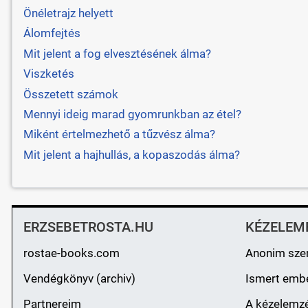
Önéletrajz helyett
Álomfejtés
Mit jelent a fog elvesztésének álma?
Viszketés
Összetett számok
Mennyi ideig marad gyomrunkban az étel?
Miként értelmezhető a tűzvész álma?
Mit jelent a hajhullás, a kopaszodás álma?
ERZSEBETROSTA.HU
KÉZELEM
rostae-books.com
Anonim sze
Vendégkönyv (archiv)
Ismert emb
Partnereim
A kézelemzé