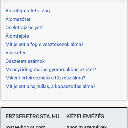
Álomfejtés A-tól Z-ig
Álomszótár
Önéletrajz helyett
Álomfejtés
Mit jelent a fog elvesztésének álma?
Viszketés
Összetett számok
Mennyi ideig marad gyomrunkban az étel?
Miként értelmezhető a tűzvész álma?
Mit jelent a hajhullás, a kopaszodás álma?
ERZSEBETROSTA.HU
KÉZELEMÉZÉS
rostae-books.com
Anonim személyek