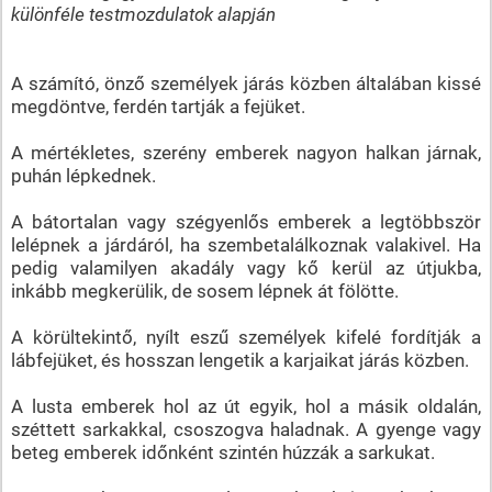
különféle testmozdulatok alapján
A számító, önző személyek járás közben általában kissé
megdöntve, ferdén tartják a fejüket.
A mértékletes, szerény emberek nagyon halkan járnak,
puhán lépkednek.
A bátortalan vagy szégyenlős emberek a legtöbbször
lelépnek a járdáról, ha szembetalálkoznak valakivel. Ha
pedig valamilyen akadály vagy kő kerül az útjukba,
inkább megkerülik, de sosem lépnek át fölötte.
A körültekintő, nyílt eszű személyek kifelé fordítják a
lábfejüket, és hosszan lengetik a karjaikat járás közben.
A lusta emberek hol az út egyik, hol a másik oldalán,
széttett sarkakkal, csoszogva haladnak. A gyenge vagy
beteg emberek időnként szintén húzzák a sarkukat.