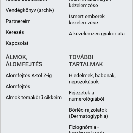
kézelemzése
Vendégkönyv (archiv)
Ismert emberek
Partnereim
kézelemzése
Keresés
A kézelemzés gyakorlata
Kapcsolat
ÁLMOK,
TOVÁBBI
ÁLOMFEJTÉS
TARTALMAK
Álomfejtés A-tól Z-ig
Hiedelmek, babonák,
népszokások
Álomfejtés
Fejezetek a
Álmok témakörű cikkeim
numerológiából
Bőrléc-rajzolatok
(Dermatoglyphia)
Fiziognómia -