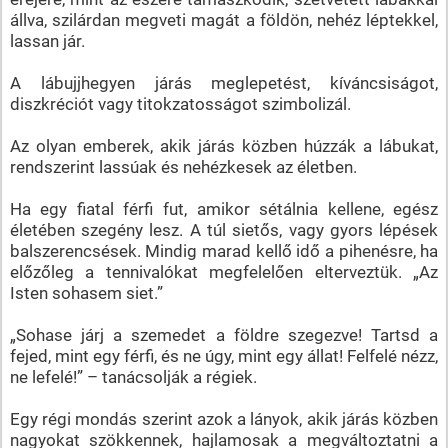
állva, szilárdan megveti magát a földön, nehéz léptekkel,
lassan jár.
A lábujjhegyen járás meglepetést, kíváncsiságot,
diszkréciót vagy titokzatosságot szimbolizál.
Az olyan emberek, akik járás közben húzzák a lábukat,
rendszerint lassúak és nehézkesek az életben.
Ha egy fiatal férfi fut, amikor sétálnia kellene, egész
életében szegény lesz. A túl sietős, vagy gyors lépések
balszerencsések. Mindig marad kellő idő a pihenésre, ha
előzőleg a tennivalókat megfelelően elterveztük. „Az
Isten sohasem siet.”
„Sohase járj a szemedet a földre szegezve! Tartsd a
fejed, mint egy férfi, és ne úgy, mint egy állat! Felfelé nézz,
ne lefelé!” – tanácsolják a régiek.
Egy régi mondás szerint azok a lányok, akik járás közben
nagyokat szökkennek, hajlamosak a megváltoztatni a