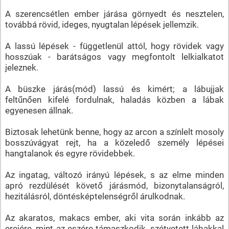
A szerencsétlen ember járása görnyedt és nesztelen,
továbbá rövid, ideges, nyugtalan lépések jellemzik.
A lassú lépések - függetlenül attól, hogy rövidek vagy
hosszúak - barátságos vagy megfontolt lelkialkatot
jeleznek.
A büszke járás(mód) lassú és kimért; a lábujjak
feltűnően kifelé fordulnak, haladás közben a lábak
egyenesen állnak.
Biztosak lehetünk benne, hogy az arcon a színlelt mosoly
bosszúvágyat rejt, ha a közeledő személy lépései
hangtalanok és egyre rövidebbek.
Az ingatag, változó irányú lépések, s az elme minden
apró rezdülését követő járásmód, bizonytalanságról,
hezitálásról, döntésképtelenségről árulkodnak.
Az akaratos, makacs ember, aki vita során inkább az
erejére, mint az eszére támaszkodik, szétvetett lábakkal