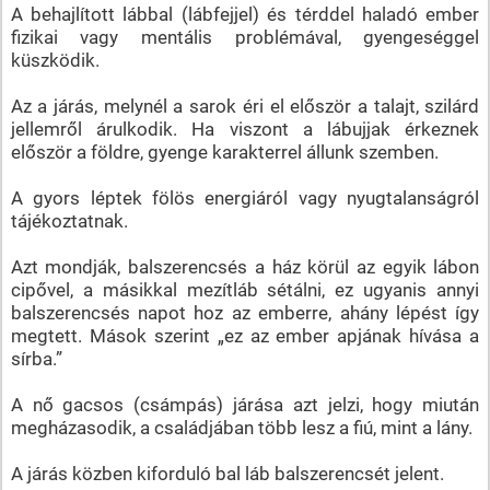
A behajlított lábbal (lábfejjel) és térddel haladó ember
fizikai vagy mentális problémával, gyengeséggel
küszködik.
Az a járás, melynél a sarok éri el először a talajt, szilárd
jellemről árulkodik. Ha viszont a lábujjak érkeznek
először a földre, gyenge karakterrel állunk szemben.
A gyors léptek fölös energiáról vagy nyugtalanságról
tájékoztatnak.
Azt mondják, balszerencsés a ház körül az egyik lábon
cipővel, a másikkal mezítláb sétálni, ez ugyanis annyi
balszerencsés napot hoz az emberre, ahány lépést így
megtett. Mások szerint „ez az ember apjának hívása a
sírba.”
A nő gacsos (csámpás) járása azt jelzi, hogy miután
megházasodik, a családjában több lesz a fiú, mint a lány.
A járás közben kiforduló bal láb balszerencsét jelent.