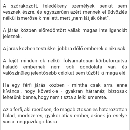
A szórakozott, feledékeny személyek senkit sem
vesznek észre, és egyszerűen azért mennek el üdvözlés
nélkül ismerőseik mellett, mert „nem látják őket”.
A járás közben előredöntött vállak magas intelligenciát
jeleznek.
A járás közben testükkel jobbra dőlő emberek cinikusak.
A fejét minden ok nélkül folyamatosan körbeforgatva
haladó embernek nem sok gondolata van, és
valószínűleg jelentősebb célokat sem tűzött ki maga elé.
Ha egy férfi járás közben - mintha csak arra lenne
kíváncsi, hogy követik-e - gyakran hátranéz, biztosak
lehetünk benne, hogy nem tiszta a lelkiismerete.
Az a férfi, aki ráérősen, de magabiztosan és határozottan
halad, módszeres, gyakorlatias ember, akinek jó esélye
van a meggazdagodásra.