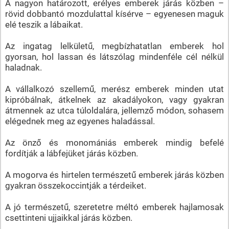
A nagyon határozott, erélyes emberek járás közben –
rövid dobbantó mozdulattal kísérve – egyenesen maguk
elé teszik a lábaikat.
Az ingatag lelkületű, megbízhatatlan emberek hol
gyorsan, hol lassan és látszólag mindenféle cél nélkül
haladnak.
A vállalkozó szellemű, merész emberek minden utat
kipróbálnak, átkelnek az akadályokon, vagy gyakran
átmennek az utca túloldalára, jellemző módon, sohasem
elégednek meg az egyenes haladással.
Az önző és monomániás emberek mindig befelé
fordítják a lábfejüket járás közben.
A mogorva és hirtelen természetű emberek járás közben
gyakran összekoccintják a térdeiket.
A jó természetű, szeretetre méltó emberek hajlamosak
csettinteni ujjaikkal járás közben.