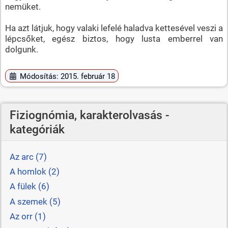
nemüket.
Ha azt látjuk, hogy valaki lefelé haladva kettesével veszi a
lépcsőket, egész biztos, hogy lusta emberrel van
dolgunk.
Módosítás: 2015. február 18
Fiziognómia, karakterolvasás -
kategóriák
Az arc (7)
A homlok (2)
A fülek (6)
A szemek (5)
Az orr (1)