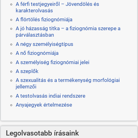
A férfi testjegyeiről – Jövendölés és
karakterolvasás
A flörtölés fiziognómiája
A jó házasság titka – a fiziognómia szerepe a
párválasztásban
A négy személyiségtípus
A nő fiziognómiája
A személyiség fiziognómiai jelei
A szeplők
A szexualitás és a termékenység morfológiai
jellemzői
A testolvasás indiai rendszere
Anyajegyek értelmezése
Legolvasotabb írásaink