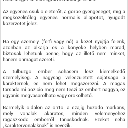
Az egyenes csukló életerőt, a görbe gyengeséget; míg a
megközelítőleg egyenes normális állapotot, nyugodt
közérzetet jelez.
Ha egy személy (férfi vagy nő) a kezét nyújtja felénk,
azonban az alkarja és a könyöke helyben marad,
biztosak lehetünk benne, hogy az illető nem minket,
hanem önmagát szereti.
A túlbuzgó ember sohasem lesz kiemelkedő
személyiség. A nagyság veleszületett sajátsága a
karakternek, és nem lehet megszerezni. A magas
társadalmi pozíció még nem teszi az embert naggyá, ez
ugyanis megvásárolható vagy örökölhető.
Bármelyik oldalon az orrtól a szájig húzódó markáns,
mély vonalak akaratos, minden véleményéhez
ragaszkodó emberről tanúskodnak. Ezeket néha
„karaktervonalaknak” is nevezik.