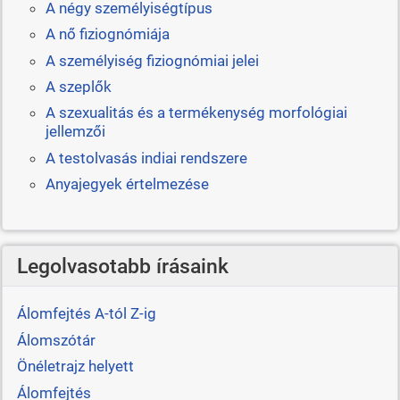
A négy személyiségtípus
A nő fiziognómiája
A személyiség fiziognómiai jelei
A szeplők
A szexualitás és a termékenység morfológiai
jellemzői
A testolvasás indiai rendszere
Anyajegyek értelmezése
Legolvasotabb írásaink
Álomfejtés A-tól Z-ig
Álomszótár
Önéletrajz helyett
Álomfejtés