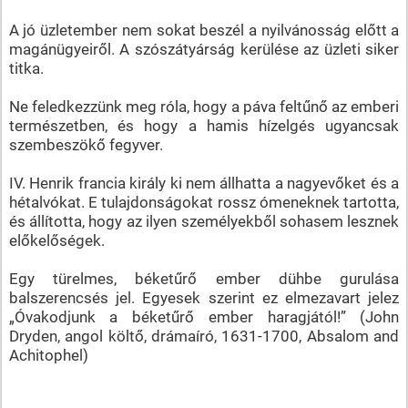
A jó üzletember nem sokat beszél a nyilvánosság előtt a
magánügyeiről. A szószátyárság kerülése az üzleti siker
titka.
Ne feledkezzünk meg róla, hogy a páva feltűnő az emberi
természetben, és hogy a hamis hízelgés ugyancsak
szembeszökő fegyver.
IV. Henrik francia király ki nem állhatta a nagyevőket és a
hétalvókat. E tulajdonságokat rossz ómeneknek tartotta,
és állította, hogy az ilyen személyekből sohasem lesznek
előkelőségek.
Egy türelmes, béketűrő ember dühbe gurulása
balszerencsés jel. Egyesek szerint ez elmezavart jelez
„Óvakodjunk a béketűrő ember haragjától!” (John
Dryden, angol költő, drámaíró, 1631-1700, Absalom and
Achitophel)