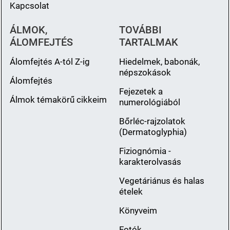
Kapcsolat
ÁLMOK,
TOVÁBBI
ÁLOMFEJTÉS
TARTALMAK
Álomfejtés A-tól Z-ig
Hiedelmek, babonák,
népszokások
Álomfejtés
Fejezetek a
Álmok témakörű cikkeim
numerológiából
Bőrléc-rajzolatok
(Dermatoglyphia)
Fiziognómia -
karakterolvasás
Vegetáriánus és halas
ételek
Könyveim
Fotók