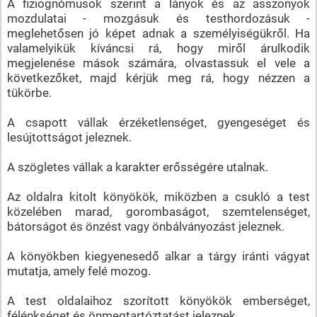
A fiziognómusok szerint a lányok és az asszonyok
mozdulatai - mozgásuk és testhordozásuk -
meglehetősen jó képet adnak a személyiségükről. Ha
valamelyikük kíváncsi rá, hogy miről árulkodik
megjelenése mások számára, olvastassuk el vele a
következőket, majd kérjük meg rá, hogy nézzen a
tükörbe.
A csapott vállak érzéketlenséget, gyengeséget és
lesújtottságot jeleznek.
A szögletes vállak a karakter erősségére utalnak.
Az oldalra kitolt könyökök, miközben a csukló a test
közelében marad, gorombaságot, szemtelenséget,
bátorságot és önzést vagy önbálványozást jeleznek.
A könyökben kiegyenesedő alkar a tárgy iránti vágyat
mutatja, amely felé mozog.
A test oldalaihoz szorított könyökök emberséget,
félénkséget és önmegtartóztatást jeleznek.