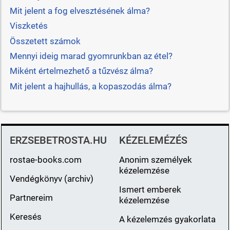
Mit jelent a fog elvesztésének álma?
Viszketés
Összetett számok
Mennyi ideig marad gyomrunkban az étel?
Miként értelmezhető a tűzvész álma?
Mit jelent a hajhullás, a kopaszodás álma?
ERZSEBETROSTA.HU
KÉZELEMÉZÉS
rostae-books.com
Anonim személyek
kézelemzése
Vendégkönyv (archiv)
Ismert emberek
Partnereim
kézelemzése
Keresés
A kézelemzés gyakorlata