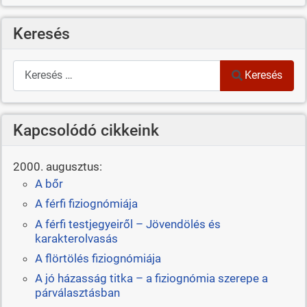
Keresés
Keresés
Keresés
Kapcsolódó cikkeink
2000. augusztus:
A bőr
A férfi fiziognómiája
A férfi testjegyeiről – Jövendölés és
karakterolvasás
A flörtölés fiziognómiája
A jó házasság titka – a fiziognómia szerepe a
párválasztásban