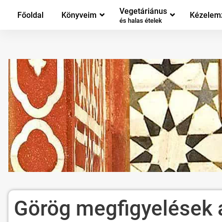
Vegetáriánus
Főoldal
Könyveim
Kézelem
és halas ételek
Görög megfigyelések 