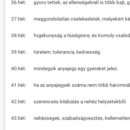
36.hét:
gyors tettek; az ellenségeknél is több bajt,
37.hét:
meggondolatlan cselekedetek, melyekért kés
38.hét:
fogékonyság a hízelgésre, és komoly csaló
39.hét:
türelem, tolerancia, kedvesség.
40.hét:
mindegyik anyajegy egy gyereket jelez.
41.hét:
ha az anyajegyek száma nem több háromnál,
42.hét:
szerencsés kilábalás a nehéz helyzetekből.
43.hét:
nehézségek, szabadságvesztés, kellemetle