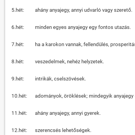
5.hét:
ahány anyajegy, annyi udvarló vagy szerető.
6.hét:
minden egyes anyajegy egy fontos utazás.
7.hét:
ha a karokon vannak, fellendülés, prosperitá
8.hét:
veszedelmek, nehéz helyzetek.
9.hét:
intrikák, cselszövések.
10.hét:
adományok, öröklések; mindegyik anyajegy 
11.hét:
ahány anyajegy, annyi gyerek.
12.hét:
szerencsés lehetőségek.