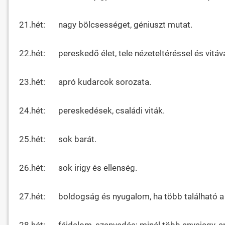
21.hét:
nagy bölcsességet, géniuszt mutat.
22.hét:
pereskedő élet, tele nézeteltéréssel és vitáva
23.hét:
apró kudarcok sorozata.
24.hét:
pereskedések, családi viták.
25.hét:
sok barát.
26.hét:
sok irigy és ellenség.
27.hét:
boldogság és nyugalom, ha több található a 
28.hét:
fájdalom, szenvedés; minél több anyajegy, 