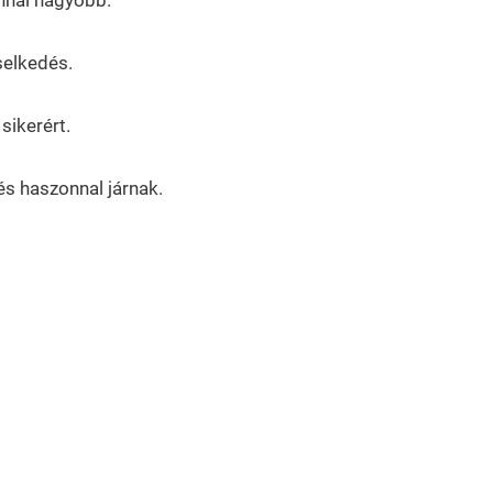
selkedés.
sikerért.
és haszonnal járnak.