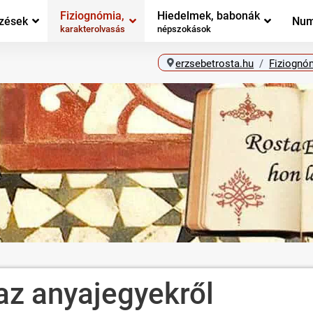
Fiziognómia,
Hiedelmek, babonák
zések
Num
karakterolvasás
népszokások
erzsebetrosta.hu
Fiziognóm
az anyajegyekről