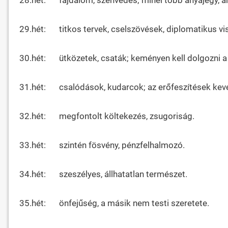
29.hét:
titkos tervek, cselszövések, diplomatikus vi
30.hét:
ütközetek, csaták; keményen kell dolgozni a 
31.hét:
csalódások, kudarcok; az erőfeszítések kev
32.hét:
megfontolt költekezés, zsugoriság.
33.hét:
szintén fösvény, pénzfelhalmozó.
34.hét:
szeszélyes, állhatatlan természet.
35.hét:
önfejűség, a másik nem testi szeretete.