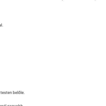
l.
testen belőle.
annál nagyobb.