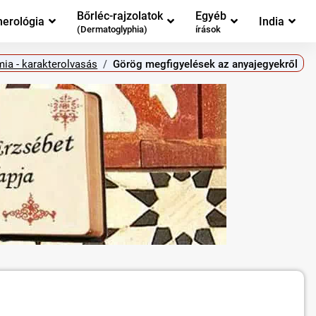
Bőrléc-rajzolatok
Egyéb
erológia
India
(Dermatoglyphia)
írások
ia - karakterolvasás
Görög megfigyelések az anyajegyekről