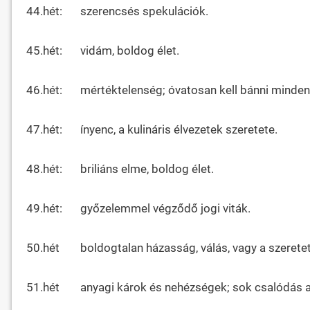
44.hét:
szerencsés spekulációk.
45.hét:
vidám, boldog élet.
46.hét:
mértéktelenség; óvatosan kell bánni minden 
47.hét:
ínyenc, a kulináris élvezetek szeretete.
48.hét:
briliáns elme, boldog élet.
49.hét:
győzelemmel végződő jogi viták.
50.hét
boldogtalan házasság, válás, vagy a szeretet
51.hét
anyagi károk és nehézségek; sok csalódás