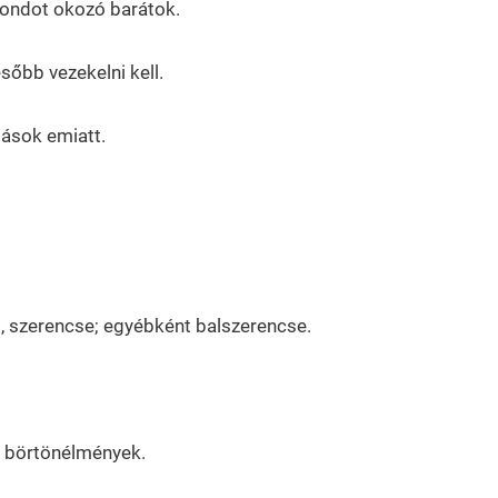
 gondot okozó barátok.
őbb vezekelni kell.
dások emiatt.
 szerencse; egyébként balszerencse.
n börtönélmények.