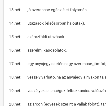
13.hét:
jó szerencse egész élet folyamán.
14.hét:
utazások (elsősorban hajóutak).
15.hét:
szárazföldi utazások.
16.hét:
szerelmi kapcsolatok.
17.hét:
egy anyajegy esetén nagy szerencse, jómód; 
18.hét:
veszély várható, ha az anyajegy a nyakon tal
19.hét:
veszélyek, ellenségek felbukkanása valószín
20.hét:
az arcon (egyesek szerint a vállak fölött), 