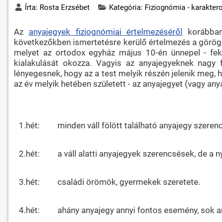
Írta:
Rosta Erzsébet
Kategória:
Fiziognómia - karakter
Az
anyajegyek fiziognómiai értelmezéséről
korábban 
következőkben ismertetésre kerülő értelmezés a görögö
melyet az ortodox egyház május 10-én ünnepel - fe
kialakulását okozza. Vagyis az anyajegyeknek nagy 
lényegesnek, hogy az a test melyik részén jelenik meg,
az év melyik hetében született - az anyajegyet (vagy an
1.hét:
minden váll fölött található anyajegy szeren
2.hét:
a váll alatti anyajegyek szerencsések, de a n
3.hét:
családi örömök, gyermekek szeretete.
4.hét:
ahány anyajegy annyi fontos esemény, sok a