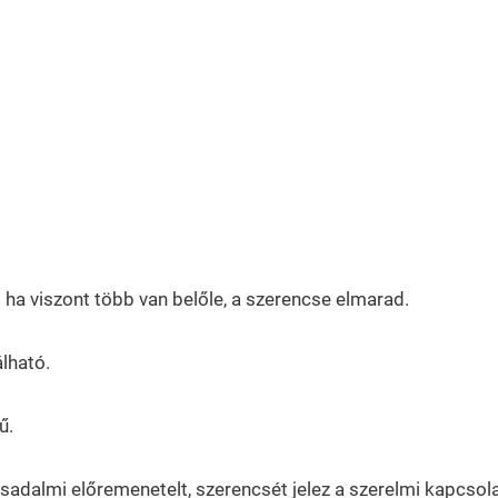
ha viszont több van belőle, a szerencse elmarad.
álható.
ű.
társadalmi előremenetelt, szerencsét jelez a szerelmi kapcso