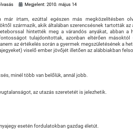
olvasás
Megjelent: 2010. május 14
már írtam, ezúttal egészen más megközelítésben olvas
ktől származik, akik általában szerencsésnek tartották az 
keteborssal hintették meg a várandós anyákat, abban a 
fontosságot tulajdonítottak, azonban eltérően másoktól 
 hanem az értékelés során a gyermek megszületésének a hetét
yajegyeket) viselő ember jövőjét illetően az alábbiakban fel
csés, minél több van belőlük, annál jobb.
yugtalanságot, az utazás szeretetét is jelezhetik.
nyajegy esetén fordulatokban gazdag életút.