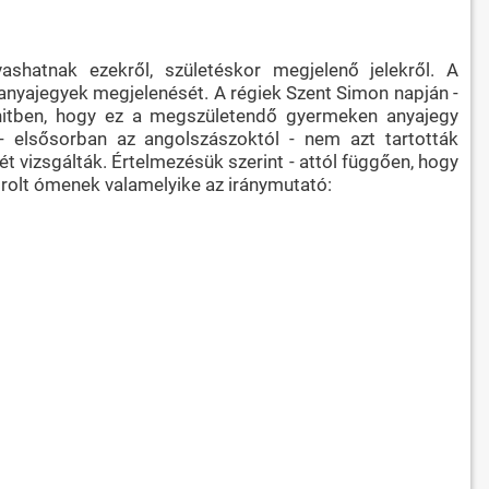
hatnak ezekről, születéskor megjelenő jelekről. A
anyajegyek megjelenését. A régiek Szent Simon napján -
hitben, hogy ez a megszületendő gyermeken anyajegy
- elsősorban az angolszászoktól - nem azt tartották
 vizsgálták. Értelmezésük szerint - attól függően, hogy
sorolt ómenek valamelyike az iránymutató: