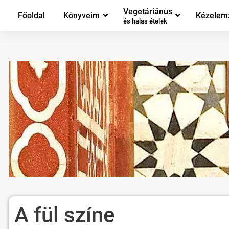
Vegetáriánus
Főoldal
Könyveim
Kézelem
és halas ételek
A fül színe