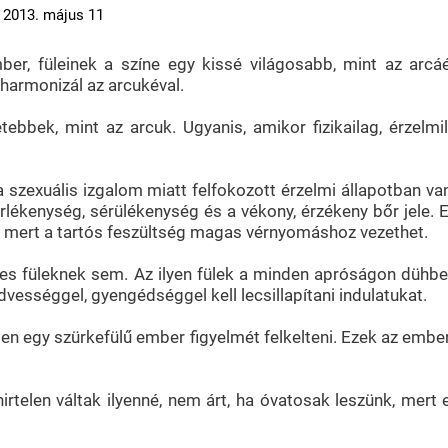
 2013. május 11
ember, füleinek a színe egy kissé világosabb, mint az 
 harmonizál az arcukéval.
bbek, mint az arcuk. Ugyanis, amikor fizikailag, érzelmile
 szexuális izgalom miatt felfokozott érzelmi állapotban van
erlékenység, sérülékenység és a vékony, érzékeny bőr jele
t, mert a tartós feszültség magas vérnyomáshoz vezethet.
lyes füleknek sem. Az ilyen fülek a minden apróságon dühb
ességgel, gyengédséggel kell lecsillapítani indulatukat.
tlen egy szürkefülű ember figyelmét felkelteni. Ezek az emb
rtelen váltak ilyenné, nem árt, ha óvatosak leszünk, mert 