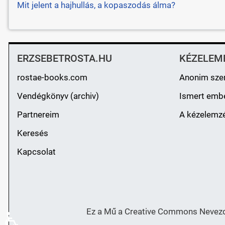
Mit jelent a hajhullás, a kopaszodás álma?
ERZSEBETROSTA.HU
KÉZELEM
rostae-books.com
Anonim sze
Vendégkönyv (archiv)
Ismert emb
Partnereim
A kézelemzé
Keresés
Kapcsolat
Ez a Mű a Creative Commons Nevezd 
♿