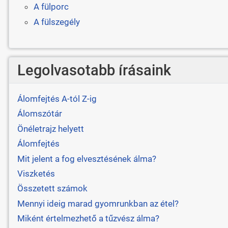
A fülporc
A fülszegély
Legolvasotabb írásaink
Álomfejtés A-tól Z-ig
Álomszótár
Önéletrajz helyett
Álomfejtés
Mit jelent a fog elvesztésének álma?
Viszketés
Összetett számok
Mennyi ideig marad gyomrunkban az étel?
Miként értelmezhető a tűzvész álma?