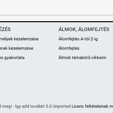
ÉZÉS
ÁLMOK, ÁLOMFEJTÉS
mélyek kézelemzése
Álomfejtés A-tól Z-ig
erek kézelemzése
Álomfejtés
s gyakorlata
Álmok témakörű cikkeim
meg! - Így add tovább! 3.0 Unported
Licenc feltételeinek 