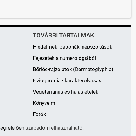
TOVÁBBI TARTALMAK
Hiedelmek, babonák, népszokások
Fejezetek a numerológiából
Bőrléc-rajzolatok (Dermatoglyphia)
Fiziognómia - karakterolvasás
Vegetáriánus és halas ételek
Könyveim
Fotók
megfelelően
szabadon felhasználható.