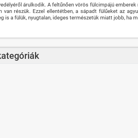
vedélyéről árulkodik. A feltűnően vörös fülcimpájú embere
van részük. Ezzel ellentétben, a sápadt fülűeket az agyu
 is a fülük, nyugtalan, ideges természetük miatt jobb, ha me
kategóriák