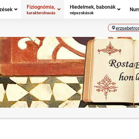
Fiziognómia,
Hiedelmek, babonák
zések
Num
karakterolvasás
népszokások
erzsebetro