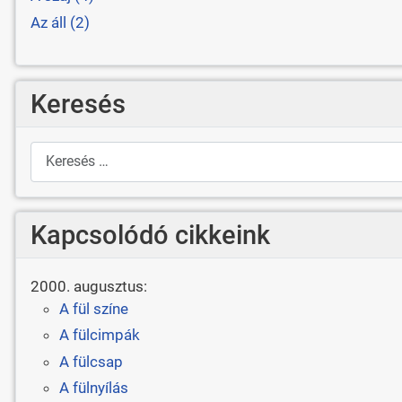
Az áll (2)
Keresés
Keresés
Kapcsolódó cikkeink
2000. augusztus:
A fül színe
A fülcimpák
A fülcsap
A fülnyílás