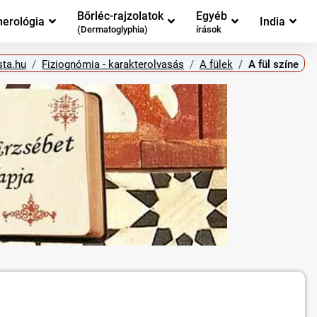
Bőrléc-rajzolatok
Egyéb
erológia
India
(Dermatoglyphia)
írások
sta.hu
Fiziognómia - karakterolvasás
A fülek
A fül színe