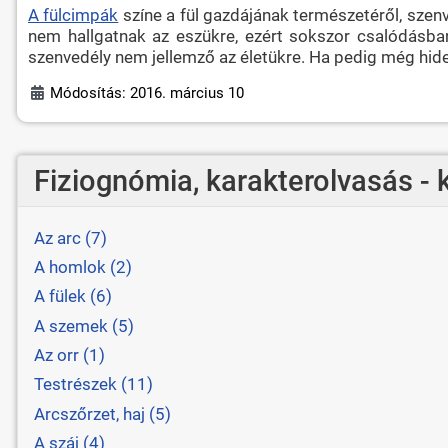
A fülcimpák
színe a fül gazdájának természetéről, szen
nem hallgatnak az eszükre, ezért sokszor csalódásban 
szenvedély nem jellemző az életükre. Ha pedig még hideg
Módosítás: 2016. március 10
Fiziognómia, karakterolvasás - 
Az arc (7)
A homlok (2)
A fülek (6)
A szemek (5)
Az orr (1)
Testrészek (11)
Arcszőrzet, haj (5)
A száj (4)