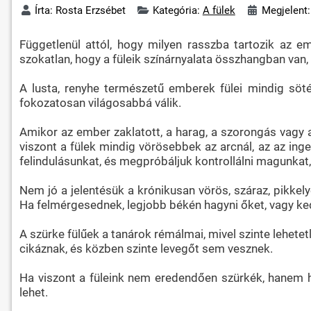
Írta:
Rosta Erzsébet
Kategória:
A fülek
Megjelent:
Függetlenül attól, hogy milyen rasszba tartozik az 
szokatlan, hogy a füleik színárnyalata összhangban van,
A lusta, renyhe természetű emberek fülei mindig sötéte
fokozatosan világosabbá válik.
Amikor az ember zaklatott, a harag, a szorongás vagy a
viszont a fülek mindig vörösebbek az arcnál, az az ing
felindulásunkat, és megpróbáljuk kontrollálni magunka
Nem jó a jelentésük a krónikusan vörös, száraz, pikke
Ha felmérgesednek, legjobb békén hagyni őket, vagy kedv
A szürke fülűek a tanárok rémálmai, mivel szinte lehete
cikáznak, és közben szinte levegőt sem vesznek.
Ha viszont a füleink nem eredendően szürkék, hanem hi
lehet.