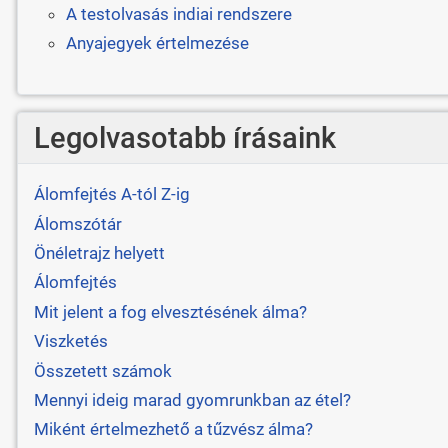
A testolvasás indiai rendszere
Anyajegyek értelmezése
Legolvasotabb írásaink
Álomfejtés A-tól Z-ig
Álomszótár
Önéletrajz helyett
Álomfejtés
Mit jelent a fog elvesztésének álma?
Viszketés
Összetett számok
Mennyi ideig marad gyomrunkban az étel?
Miként értelmezhető a tűzvész álma?