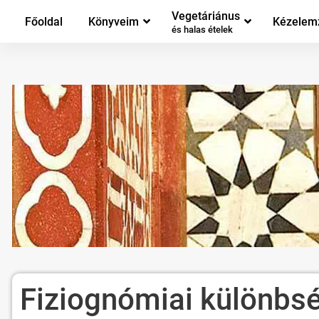
Vegetáriánus
Főoldal
Könyveim
Kézelem
és halas ételek
Fiziognómiai különbség