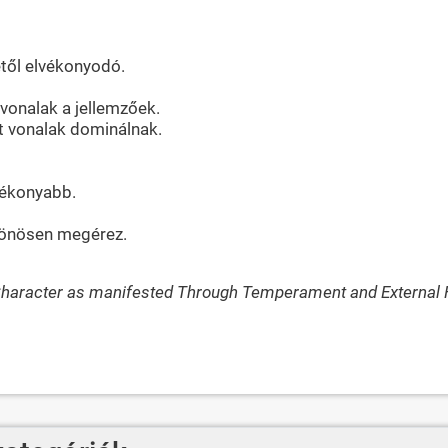
étől elvékonyodó.
vonalak a jellemzőek.
lt vonalak dominálnak.
lékonyabb.
ztönösen megérez.
Character as manifested Through Temperament and External F