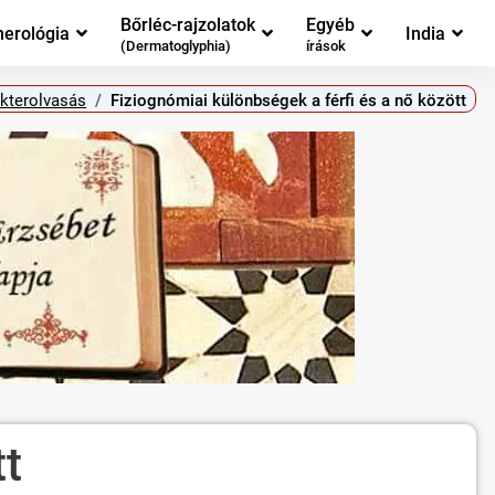
Bőrléc-rajzolatok
Egyéb
erológia
India
(Dermatoglyphia)
írások
akterolvasás
Fiziognómiai különbségek a férfi és a nő között
tt