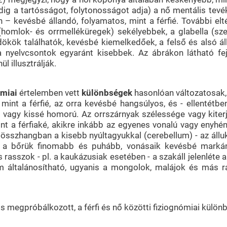
edig a tartósságot, folytonosságot adja) a nő mentális tev
– kevésbé állandó, folyamatos, mint a férfié. További elt
 (homlok- és orrmelléküregek) sekélyebbek, a glabella (
ökök találhatók, kevésbé kiemelkedőek, a felső és alsó ál
a nyelvcsontok egyaránt kisebbek. Az ábrákon látható feje
l illusztrálják.
ómiai
értelemben vett
különbségek
hasonlóan változatosak, 
t a férfié, az orra kevésbé hangsúlyos, és - ellentétben 
vagy kissé homorú. Az orrszárnyak szélessége vagy kiterj
t a férfiaké,
akikre inkább az egyenes vonalú vagy enyhén 
 – összhangban a kisebb nyúltagyukkal (cerebellum) - az áll
 a bőrük finomabb és puhább, vonásaik kevésbé markáns
rasszok - pl. a kaukázusiak esetében - a szakáll jelenléte 
 általánosítható, ugyanis a mongolok, malájok és más ra
megpróbálkozott, a férfi és nő közötti fiziognómiai különb