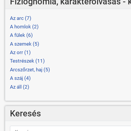
Fiziognómia, karakterolvasás - 
Az arc (7)
A homlok (2)
A fülek (6)
A szemek (5)
Az orr (1)
Testrészek (11)
Arcszőrzet, haj (5)
A száj (4)
Az áll (2)
Keresés
Keresés