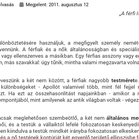
olvasás
Megjelent: 2011. augusztus 12
„A férfi
ülönböztetésére használjuk, a megfigyelt személy nemét
vennünk. A férfiak és a nők általánosságban és speciál
ő vagy ellenszenves a másikban. Egy férfias asszony vagy e
n, más szavakkal: úgy tűnik, mintha valami megzavarta volna
eveszünk a két nem között, a férfiak nagyobb
testméret
e
 különbségeket - Apollót valamivel több, mint fél fejj
zt. Ha ezt az összehasonlítást napjainkban - amikor a 
empontjából, mint amilyenek az antik világban voltak - vége
ncsak meglehetősen szembeötlő, a két nem
általános me
pői, és a testük a vállaiktól lefelé fokozatosan keskenye
innen kiindulva a testük mindkét irányba fokozatosan elkes
s a nő testének kontúrját két egyenlő területű ellipszisbe fo