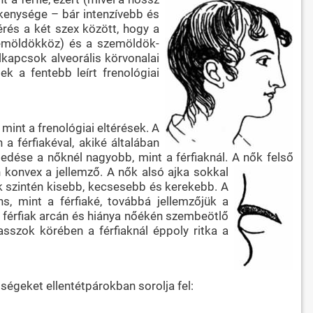
ékenysége – bár intenzívebb és
érés a két szex között, hogy a
szemöldökköz) és a szemöldök-
lkapcsok alveorális körvonalai
k a fentebb leírt frenológiai
mint a frenológiai eltérések. A
a férfiakéval, akiké általában
edése a nőknél nagyobb, mint a férfiaknál. A nők felső
konvex a jellemző. A nők alsó ajka sokkal
uk szintén kisebb, kecsesebb és kerekebb. A
, mint a férfiaké, továbbá jellemzőjük a
a férfiak arcán és hiánya nőékén szembeötlő
sszok körében a férfiaknál éppoly ritka a
ségeket ellentétpárokban sorolja fel: