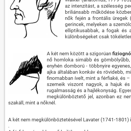
az intenzitást, a szélesség p
briliánsabb működése közben 
nők fején a frontális üregek
gerincek, melyeken a szemöld
elliptikusabbak, a fogak és 
különbségeket csak tökéletlenü
A két nem között a szigorúan
fiziogn
nő homloka simább és gömbölyűbb, min
enyhén domború - többnyire egyenes, 
ajka általában konkáv és rövidebb, min
finomabban ívelt, mint a férfiaké, és
szemeik viszont nagyok, a hajuk és
rugalmasság és a hajlékonyság. Egyes 
megkülönböztető jel, azonban ez nem
szakáll, mint a nőknél.
A két nem megkülönböztetésével Lavater (1741-1801) is 
.