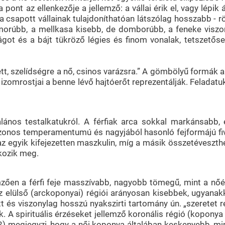
ra pont az ellenkezője a jellemző: a vállai érik el, vagy lépik
 csapott vállainak tulajdoníthatóan látszólag hosszabb - rö
morúbb, a mellkasa kisebb, de domborúbb, a feneke viszon
ágot és a bájt tükröző légies és finom vonalak, tetszetős
t, szelídségre a nő, csinos varázsra.” A gömbölyű formák a 
 izomrostjai a benne lévő hajtóerőt reprezentálják. Feladatu
alános testalkatukról. A férfiak arca sokkal markánsabb,
 azonos temperamentumú és nagyjából hasonló fejformájú fivé
z egyik kifejezetten maszkulin, míg a másik összetéveszthet
kozik meg.
emzően a férfi feje masszívabb, nagyobb tömegű, mint a nő
z elülső (arckoponyai) régiói arányosan kisebbek, ugyanakk
tt és viszonylag hosszú nyakszirti tartomány ún. „szeretet 
k. A spirituális érzéseket jellemző koronális régió (koponya
megjegyzi, hogy a női koponya általában keskenyebb, mint 