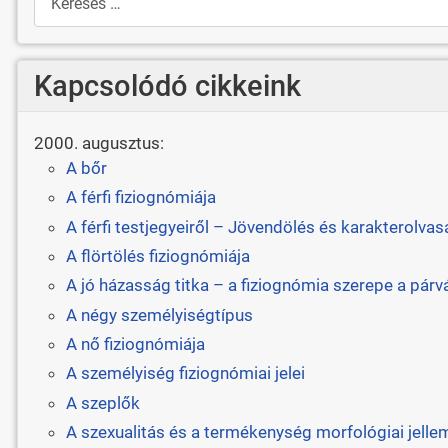
Kapcsolódó cikkeink
2000. augusztus:
A bőr
A férfi fiziognómiája
A férfi testjegyeiről – Jövendölés és karakterolvas
A flörtölés fiziognómiája
A jó házasság titka – a fiziognómia szerepe a pár
A négy személyiségtípus
A nő fiziognómiája
A személyiség fiziognómiai jelei
A szeplők
A szexualitás és a termékenység morfológiai jelle