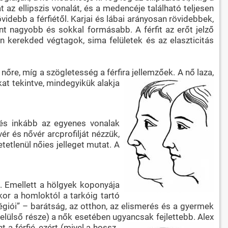
 át az ellipszis vonalát, és a medencéje található teljesen
videbb a férfiétől. Karjai és lábai arányosan rövidebbek,
t nagyobb és sokkal formásabb. A férfit az erőt jelző
en kerekded végtagok, sima felületek és az elaszticitás
nőre, míg a szögletesség a férfira jellemzőek. A
nő laza,
kat tekintve, mindegyikük alakja
 és inkább az egyenes vonalak
r és nővér arcprofilját nézzük,
etlenül nőies jelleget mutat. A
é. Emellett a hölgyek koponyája
or a homloktól a tarkóig tartó
régiói” – barátság, az otthon, az elismerés és a gyermek
 elülső része) a nők esetében ugyancsak fejlettebb. Alex
a férfié, ezért (mivel a hossz