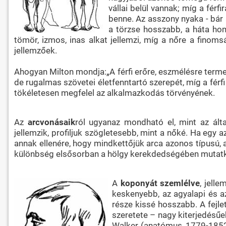
vállai belül vannak; míg a férfi
benne. Az asszony nyaka - bár a
a törzse hosszabb, a háta ho
tömör, izmos, inas alkat jellemzi, míg a nőre a finoms
jellemzőek.
Ahogyan Milton mondja:„A férfi erőre, eszmélésre termet
de rugalmas szövetei életfenntartó szerepét, míg a férfi
tökéletesen megfelel az alkalmazkodás törvényének.
Az
arcvonásaik
ról ugyanaz mondható el, mint az ált
jellemzik, profiljuk szögletesebb, mint a nőké. Ha egy
annak ellenére, hogy mindkettőjük arca azonos típusú, a
különbség elsősorban a hölgy kerekdedségében mutat
A
koponyát szemlélve
, jell
keskenyebb, az agyalapi és a
része kissé hosszabb. A fejle
szeretete – nagy kiterjedésűe
Walker (anatómus, 1779-1852) 