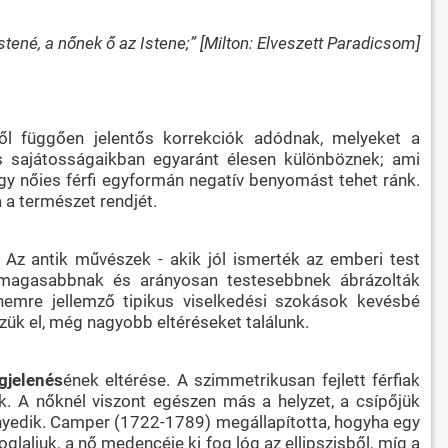
 Istené, a nőnek ő az Istene;” [Milton: Elveszett Paradicsom]
ől függően jelentős korrekciók adódnak, melyeket a
is sajátosságaikban egyaránt élesen különböznek; ami
gy nőies férfi egyformán negatív benyomást tehet ránk.
 a természet rendjét.
. Az antik művészek - akik jól ismerték az emberi test
el magasabbnak és arányosan testesebbnek ábrázolták
nemre jellemző tipikus viselkedési szokások kevésbé
zzük el, még nagyobb eltéréseket találunk.
gjelenés
ének eltérése. A szimmetrikusan fejlett férfiak
dik. A nőknél viszont egészen más a helyzet, a csípőjük
kenyedik. Camper (1722-1789) megállapította, hogyha egy
glaljuk, a nő medencéje ki fog lóg az ellipszisből, míg a