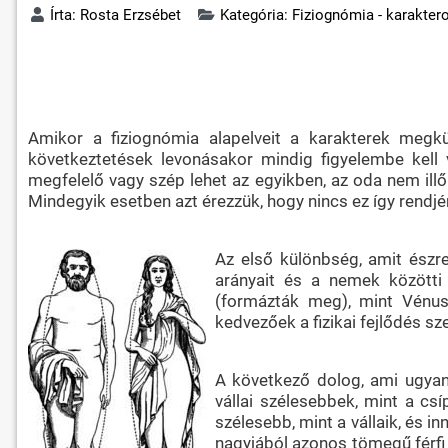
Írta:
Rosta Erzsébet
Kategória:
Fiziognómia - karakter
Amikor a fiziognómia alapelveit a karakterek megk
következtetések levonásakor mindig figyelembe kell 
megfelelő vagy szép lehet az egyikben, az oda nem ill
Mindegyik esetben azt érezzük, hogy nincs ez így rendjé
Az első különbség, amit észr
arányait és a nemek közötti
(formázták meg), mint Vénus
kedvezőek a fizikai fejlődés sz
A következő dolog, ami ugya
vállai szélesebbek, mint a csí
szélesebb, mint a vállaik, és 
nagyjából azonos tömegű férfi é