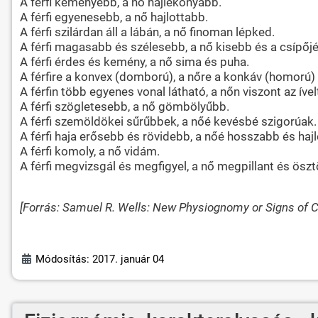
A férfi keményebb, a nő hajlékonyabb.
A férfi egyenesebb, a nő hajlottabb.
A férfi szilárdan áll a lábán, a nő finoman lépked.
A férfi magasabb és szélesebb, a nő kisebb és a csípőj
A férfi érdes és kemény, a nő sima és puha.
A férfire a konvex (domború), a nőre a konkáv (homorú) 
A férfin több egyenes vonal látható, a nőn viszont az íve
A férfi szögletesebb, a nő gömbölyűbb.
A férfi szemöldökei sűrűbbek, a nőé kevésbé szigorúak.
A férfi haja erősebb és rövidebb, a nőé hosszabb és haj
A férfi komoly, a nő vidám.
A férfi megvizsgál és megfigyel, a nő megpillant és ös
[Forrás: Samuel R. Wells: New Physiognomy or Signs of 
Módosítás: 2017. január 04