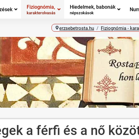
Fiziognómia,
Hiedelmek, babonák
zések
Num
karakterolvasás
népszokások
erzsebetrosta.hu
Fiziognómia - kar
ek a férfi és a nő közö