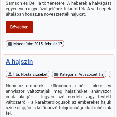
Sámson és Delilla történetére. A héberek a hajvágást
egyenesen a gyalázat jelének tekintették. A vad népek
általában hosszúra növesztették hajukat,
Bővebben
Módosítás: 2015. február 17
A hajszín
Írta:
Rosta Erzsébet
Kategória:
Arcszőrzet, haj
Noha az emberek - különösen a nők - akkor és
annyiszor változtatják meg hajszínüket, ahányszor
csak akarják - legyen szó eredeti vagy festett
változatról - a karakterológusok az embereket hajuk
színe alapján is különböző tulajdonságokkal ruházzák
fel.