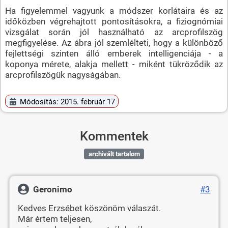
Ha figyelemmel vagyunk a módszer korlátaira és az
időközben végrehajtott pontosításokra, a fiziognómiai
vizsgálat során jól használható az arcprofilszög
megfigyelése. Az ábra jól szemlélteti, hogy a különböző
fejlettségi szinten álló emberek intelligenciája - a
koponya mérete, alakja mellett - miként tükröződik az
arcprofilszögük nagyságában.
Módosítás: 2015. február 17
Kommentek
archivált tartalom
Geronimo
#3
Kedves Erzsébet köszönöm válaszát.
Már értem teljesen,