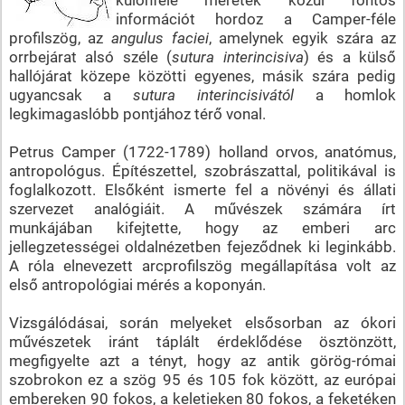
információt hordoz a Camper-féle
profilszög, az
angulus faciei
, amelynek egyik szára az
orrbejárat alsó széle (
sutura interincisiva
) és a külső
hallójárat közepe közötti egyenes, másik szára pedig
ugyancsak a
sutura interincisivától
a homlok
legkimagaslóbb pontjához térő vonal.
Petrus Camper (1722-1789) holland orvos, anatómus,
antropológus. Építészettel, szobrászattal, politikával is
foglalkozott. Elsőként ismerte fel a növényi és állati
szervezet analógiáit. A művészek számára írt
munkájában kifejtette, hogy az emberi arc
jellegzetességei oldalnézetben fejeződnek ki leginkább.
A róla elnevezett arcprofilszög megállapítása volt az
első antropológiai mérés a koponyán.
Vizsgálódásai, során melyeket elsősorban az ókori
művészetek iránt táplált érdeklődése ösztönzött,
megfigyelte azt a tényt, hogy az antik görög-római
szobrokon ez a szög 95 és 105 fok között, az európai
embereken 90 fokos, a keletieken 80 fokos, a feketéken