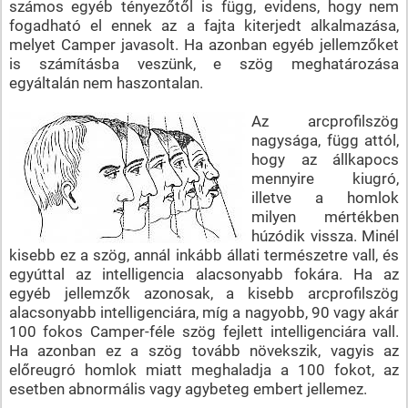
számos egyéb tényezőtől is függ, evidens, hogy nem
fogadható el ennek az a fajta kiterjedt alkalmazása,
melyet Camper javasolt. Ha azonban egyéb jellemzőket
is számításba veszünk, e szög meghatározása
egyáltalán nem haszontalan.
Az arcprofilszög
nagysága, függ attól,
hogy az állkapocs
mennyire kiugró,
illetve a homlok
milyen mértékben
húzódik vissza. Minél
kisebb ez a szög, annál inkább állati természetre vall, és
egyúttal az intelligencia alacsonyabb fokára. Ha az
egyéb jellemzők azonosak, a kisebb arcprofilszög
alacsonyabb intelligenciára, míg a nagyobb, 90 vagy akár
100 fokos Camper-féle szög fejlett intelligenciára vall.
Ha azonban ez a szög tovább növekszik, vagyis az
előreugró homlok miatt meghaladja a 100 fokot, az
esetben abnormális vagy agybeteg embert jellemez.