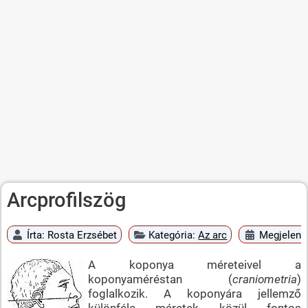
Arcprofilszög
Írta:
Rosta Erzsébet
Kategória:
Az arc
Megjelent:
A koponya méreteivel a
koponyaméréstan (
craniometria
)
foglalkozik. A koponyára jellemző
különféle méretek közül fontos