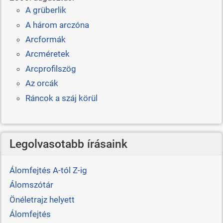
A grüberlik
A három arczóna
Arcformák
Arcméretek
Arcprofilszög
Az orcák
Ráncok a száj körül
Legolvasotabb írásaink
Álomfejtés A-tól Z-ig
Álomszótár
Önéletrajz helyett
Álomfejtés