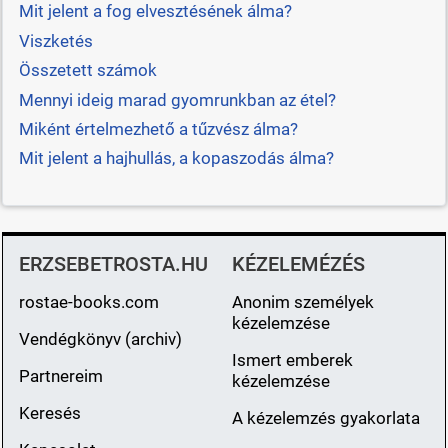
Mit jelent a fog elvesztésének álma?
Viszketés
Összetett számok
Mennyi ideig marad gyomrunkban az étel?
Miként értelmezhető a tűzvész álma?
Mit jelent a hajhullás, a kopaszodás álma?
ERZSEBETROSTA.HU
KÉZELEMÉZÉS
rostae-books.com
Anonim személyek
kézelemzése
Vendégkönyv (archiv)
Ismert emberek
Partnereim
kézelemzése
Keresés
A kézelemzés gyakorlata