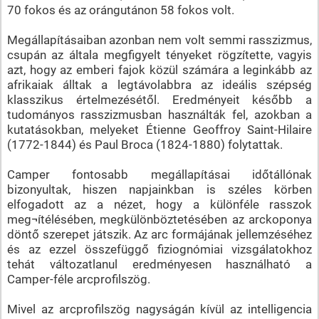
70 fokos és az orángutánon 58 fokos volt.
Megállapításaiban azonban nem volt semmi rasszizmus,
csupán az általa megfigyelt tényeket rögzítette, vagyis
azt, hogy az emberi fajok közül számára a leginkább az
afrikaiak álltak a legtávolabbra az ideális szépség
klasszikus értelmezésétől. Eredményeit később a
tudományos rasszizmusban használták fel, azokban a
kutatásokban, melyeket Étienne Geoffroy Saint-Hilaire
(1772-1844) és Paul Broca (1824-1880) folytattak.
Camper fontosabb megállapításai időtállónak
bizonyultak, hiszen napjainkban is széles körben
elfogadott az a nézet, hogy a különféle rasszok
meg¬ítélésében, megkülönböztetésében az arckoponya
döntő szerepet játszik. Az arc formájának jellemzéséhez
és az ezzel összefüggő fiziognómiai vizsgálatokhoz
tehát változatlanul eredményesen használható a
Camper-féle arcprofilszög.
Mivel az arcprofilszög nagyságán kívül az intelligencia