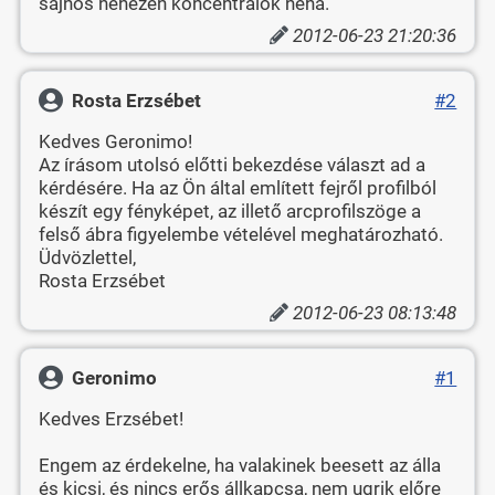
sajnos nehezen koncentrálok néha.
2012-06-23 21:20:36
Rosta Erzsébet
#2
Kedves Geronimo!
Az írásom utolsó előtti bekezdése választ ad a
kérdésére. Ha az Ön által említett fejről profilból
készít egy fényképet, az illető arcprofilszöge a
felső ábra figyelembe vételével meghatározható.
Üdvözlettel,
Rosta Erzsébet
2012-06-23 08:13:48
Geronimo
#1
Kedves Erzsébet!
Engem az érdekelne, ha valakinek beesett az álla
és kicsi, és nincs erős állkapcsa, nem ugrik előre