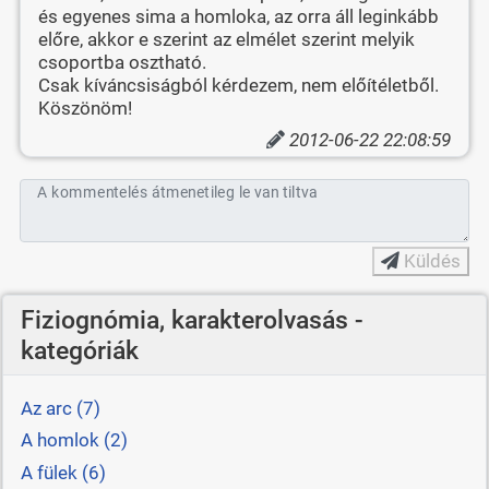
és egyenes sima a homloka, az orra áll leginkább
előre, akkor e szerint az elmélet szerint melyik
csoportba osztható.
Csak kíváncsiságból kérdezem, nem előítéletből.
Köszönöm!
2012-06-22 22:08:59
A kommentelés átmenetileg le van tiltva
Küldés
Fiziognómia, karakterolvasás -
kategóriák
Az arc (7)
A homlok (2)
A fülek (6)