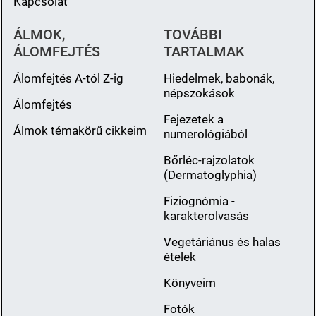
Kapcsolat
ÁLMOK,
TOVÁBBI
ÁLOMFEJTÉS
TARTALMAK
Álomfejtés A-tól Z-ig
Hiedelmek, babonák,
népszokások
Álomfejtés
Fejezetek a
Álmok témakörű cikkeim
numerológiából
Bőrléc-rajzolatok
(Dermatoglyphia)
Fiziognómia -
karakterolvasás
Vegetáriánus és halas
ételek
Könyveim
Fotók