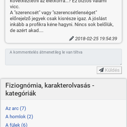
következtetni az életkorra...? Ez biztos valami
vicc.
A "szerencsét" vagy "szerencsétlenséget"
előrejelző jegyek csak kisrésze igaz. A jóslást
inkább a profikra kéne hagyni. Nincs sok belőlük,
de azért akad....
2018-02-25 19:54:39
A kommentelés átmenetileg le van tiltva
Küldés
Fiziognómia, karakterolvasás -
kategóriák
Az arc (7)
A homlok (2)
A fülek (6)