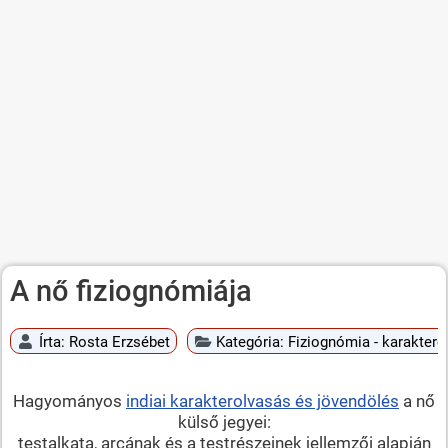
A nő fiziognómiája
Írta:
Rosta Erzsébet
Kategória:
Fiziognómia - karaktero
Hagyományos
indiai karakterolvasás és jövendölés
a nő
külső jegyei:
testalkata, arcának és a testrészeinek jellemzői alapján