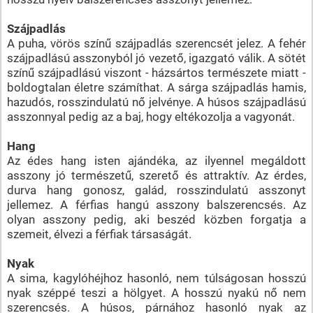
Szájpadlás
A puha, vörös színű szájpadlás szerencsét jelez. A fehér
szájpadlású asszonyból jó vezető, igazgató válik. A sötét
színű szájpadlású viszont - házsártos természete miatt -
boldogtalan életre számíthat. A sárga szájpadlás hamis,
hazudós, rosszindulatú nő jelvénye. A húsos szájpadlású
asszonnyal pedig az a baj, hogy eltékozolja a vagyonát.
Hang
Az édes hang isten ajándéka, az ilyennel megáldott
asszony jó természetű, szerető és attraktív. Az érdes,
durva hang gonosz, galád, rosszindulatú asszonyt
jellemez. A férfias hangú asszony balszerencsés. Az
olyan asszony pedig, aki beszéd közben forgatja a
szemeit, élvezi a férfiak társaságát.
Nyak
A sima, kagylóhéjhoz hasonló, nem túlságosan hosszú
nyak széppé teszi a hölgyet. A hosszú nyakú nő nem
szerencsés. A húsos, párnához hasonló nyak az