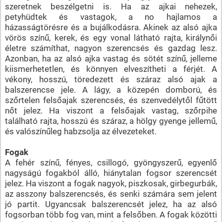
szeretnek beszélgetni is. Ha az ajkai nehezek,
petyhüdtek és vastagok, a no hajlamos a
házasságtörésre és a bujálkodásra. Akinek az alsó ajka
vörös színű, kerek, és egy vonal látható rajta, királynői
életre számíthat, nagyon szerencsés és gazdag lesz.
Azonban, ha az alsó ajka vastag és sötét színű, jelleme
kiismerhetetlen, és könnyen elveszítheti a férjét. A
vékony, hosszú, töredezett és száraz alsó ajak a
balszerencse jele. A lágy, a közepén domború, és
szőrtelen felsőajak szerencsés, és szenvedélytől fűtött
nőt jelez. Ha viszont a felsőajak vastag, szőrpihe
található rajta, hosszú és száraz, a hölgy gyenge jellemű,
és valószínűleg habzsolja az élvezeteket.
Fogak
A fehér színű, fényes, csillogó, gyöngyszerű, egyenlő
nagyságú fogakból álló, hiánytalan fogsor szerencsét
jelez. Ha viszont a fogak nagyok, piszkosak, girbegurbák,
az asszony balszerencsés, és senki számára sem jelent
jó partit. Ugyancsak balszerencsét jelez, ha az alsó
fogsorban több fog van, mint a felsőben. A fogak közötti