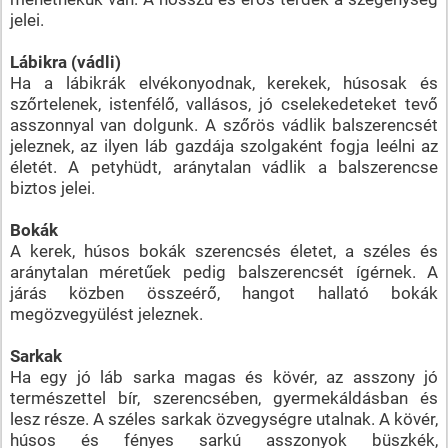
jelei.
Lábikra (vádli)
Ha a lábikrák elvékonyodnak, kerekek, húsosak és
szőrtelenek, istenfélő, vallásos, jó cselekedeteket tevő
asszonnyal van dolgunk. A szőrös vádlik balszerencsét
jeleznek, az ilyen láb gazdája szolgaként fogja leélni az
életét. A petyhüdt, aránytalan vádlik a balszerencse
biztos jelei.
Bokák
A kerek, húsos bokák szerencsés életet, a széles és
aránytalan méretűek pedig balszerencsét ígérnek. A
járás közben összeérő, hangot hallató bokák
megözvegyülést jeleznek.
Sarkak
Ha egy jó láb sarka magas és kövér, az asszony jó
természettel bír, szerencsében, gyermekáldásban és
lesz része. A széles sarkak özvegységre utalnak. A kövér,
húsos és fényes sarkú asszonyok büszkék,