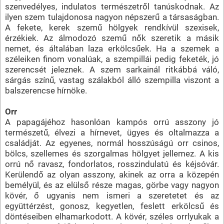
szenvedélyes, indulatos természetről tanúskodnak. Az
ilyen szem tulajdonosa nagyon népszerű a társaságban.
A fekete, kerek szemű hölgyek rendkívül szexisek,
érzékiek. Az álmodozó szemű nők szeretik a másik
nemet, és általában laza erkölcsűek. Ha a szemek a
széleiken finom vonalúak, a szempillái pedig feketék, jó
szerencsét jeleznek. A szem sarkainál ritkábbá váló,
sárgás színű, vastag szálakból álló szempilla viszont a
balszerencse hírnöke.
Orr
A papagájéhoz hasonlóan kampós orrú asszony jó
természetű, élvezi a hírnevet, ügyes és oltalmazza a
családját. Az egyenes, normál hosszúságú orr csinos,
bölcs, szellemes és szorgalmas hölgyet jellemez. A kis
orrú nő ravasz, fondorlatos, rosszindulatú és kéjsóvár.
Kerülendő az olyan asszony, akinek az orra a közepén
bemélyül, és az elülső része magas, görbe vagy nagyon
kövér, ő ugyanis nem ismeri a szeretetet és az
együttérzést, gonosz, kegyetlen, feslett erkölcsű és
döntéseiben elhamarkodott. A kövér, széles orrlyukak a