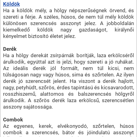
Köldök
Ha a köldök mély, a hölgy népszerűségnek örvend, és
szereti a férje. A széles, húsos, de nem túl mély köldök
különösen szerencsés asszonyt jelez. A jobboldalán
kiemelkedő köldök nagy gazdaságot, királynői
kényelmet biztosító életet jelez.
Derék
Ha a hölgy derekát zsírpárnák borítják, laza erkölcséről
árulkodik, egyúttal azt is jelzi, hogy szereti a jó ruhákat.
Az ideális derék jól formált, nem túl kicsi, nem
túlságosan nagy vagy húsos, sima és szőrtelen. Az ilyen
derék jó szerencsét jelent. Ha viszont a derék hajlott,
nagy, petyhüdt, szőrös, érdes tapintású és kicsavarodott,
rosszhiszemű, alattomos és balszerencsés hölgyről
árulkodik. A szőrös derék laza erkölcsű, szerencsétlen
asszony sajátossága.
Combok
Az egyenes, kerek, elvékonyodó, szőrtelen, húsos
combok a szerencsés, bátor és jóindulatú asszonyt