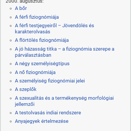
2000. augusztus:
A bőr
A férfi fiziognómiája
A férfi testjegyeiről – Jövendölés és
karakterolvasás
A flörtölés fiziognómiája
A jó házasság titka – a fiziognómia szerepe a
párválasztásban
A négy személyiségtípus
A nő fiziognómiája
A személyiség fiziognómiai jelei
A szeplők
A szexualitás és a termékenység morfológiai
jellemzői
A testolvasás indiai rendszere
Anyajegyek értelmezése