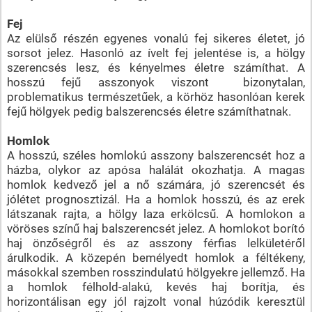
Fej
Az elülső részén egyenes vonalú fej sikeres életet, jó
sorsot jelez. Hasonló az ívelt fej jelentése is, a hölgy
szerencsés lesz, és kényelmes életre számíthat. A
hosszú fejű asszonyok viszont bizonytalan,
problematikus természetűek, a körhöz hasonlóan kerek
fejű hölgyek pedig balszerencsés életre számíthatnak.
Homlok
A hosszú, széles homlokú asszony balszerencsét hoz a
házba, olykor az apósa halálát okozhatja. A magas
homlok kedvező jel a nő számára, jó szerencsét és
jólétet prognosztizál. Ha a homlok hosszú, és az erek
látszanak rajta, a hölgy laza erkölcsű. A homlokon a
vöröses színű haj balszerencsét jelez. A homlokot borító
haj önzőségről és az asszony férfias lelkületéről
árulkodik. A közepén bemélyedt homlok a féltékeny,
másokkal szemben rosszindulatú hölgyekre jellemző. Ha
a homlok félhold-alakú, kevés haj borítja, és
horizontálisan egy jól rajzolt vonal húzódik keresztül