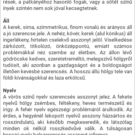
rések, a patkányéhoz hasonló fogak, vagy a sötét színű
ínyek szintén nem sok jóval kecsegtetnek.
Áll
A kerek, sima, szimmetrikus, finom vonalú és arányos áll
a jó szerencse jele. A nehéz, kövér, kerek (alul kónikus) áll
ingerlékeny, hirtelen cselekvő asszonyt jelöl. Viselkedése
zárkózott, titkolózó, önközéppontú, emiatt számos
problémákkal néz szembe az életben. Az állon lévő
gödröcske kedves, szeretetreméltó, melegszívű hölgyről
tudósít, aki azonban a gazdagságot és a boldogságot
illetően kevésbé szerencsés. A hosszú állú hölgy tele van
földi kívánságokkal és laza erkölcsű.
Nyelv
A vörös színű nyelv szerencsés asszonyt jelez. A fekete
nyelvű hölgy zsémbes, féltékeny, heves természetű és
irigy. A fehér nyelv egészségi problémáról árulkodik. Az
érdes, a hegyénél lekopott nyelvű asszony házsártos és
rosszindulatú, aki később megkeseredik, és látszólag
minden ok nélkül rosszkedvűvé válik. A túlságosan
hosszú nyelv balszerencsés asszonyt jellemez.