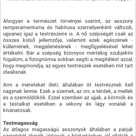
Ahogyan a természet törvényei szerint, az asszony
temperamentuma és habitusa személyenként változik,
ugyanez igaz a testrészeire is. A nő szépségét csak az
összes külső jellemzője, valamint ezek egészének -
küllemének, megjelenésének - megfigyelésével lehet
értékelni. Bár a szépség bizonyos mértékig szubjektív
fogalom, a fiziognómia sokban segíti a megítélést azzal,
hogy megmondja, az egyes testrészek esetében mit tart
ideálisnak.
Ami a méreteket illeti, általában öt testrésznek kell
nagynak lennie. Ezek a szemek, az orr, a térdek, a mellek
és a szemöldökök. Ezzel szemben az ujjak, a körmök és
a testalkat esetében a vékony és lágy vonalak a
kívánatosak.
Testmagasság
Az átlagos magasságú asszonyok általában a párjuk
szeretetét élvezik, jártasak a háztartásban, jól ellátják a