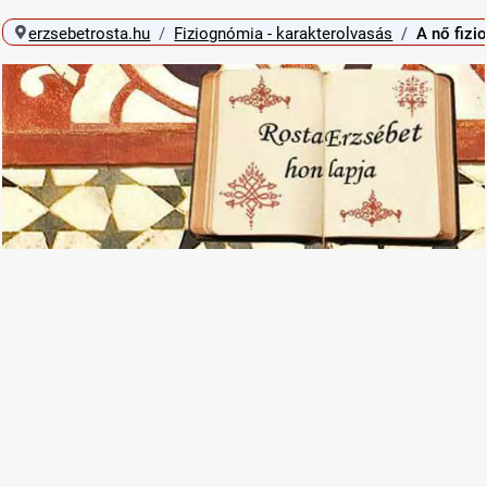
erzsebetrosta.hu
Fiziognómia - karakterolvasás
A nő fizi