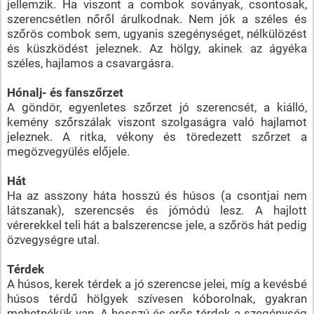
jellemzik. Ha viszont a combok soványak, csontosak,
szerencsétlen nőről árulkodnak. Nem jók a széles és
szőrös combok sem, ugyanis szegénységet, nélkülözést
és küszködést jeleznek. Az hölgy, akinek az ágyéka
széles, hajlamos a csavargásra.
Hónalj- és fanszőrzet
A göndör, egyenletes szőrzet jó szerencsét, a kiálló,
kemény szőrszálak viszont szolgaságra való hajlamot
jeleznek. A ritka, vékony és töredezett szőrzet a
megözvegyülés előjele.
Hát
Ha az asszony háta hosszú és húsos (a csontjai nem
látszanak), szerencsés és jómódú lesz. A hajlott
vérerekkel teli hát a balszerencse jele, a szőrös hát pedig
özvegységre utal.
Térdek
A húsos, kerek térdek a jó szerencse jelei, míg a kevésbé
húsos térdű hölgyek szívesen kóborolnak, gyakran
mehetnékük van. A hosszú és erős térdek a szegénység