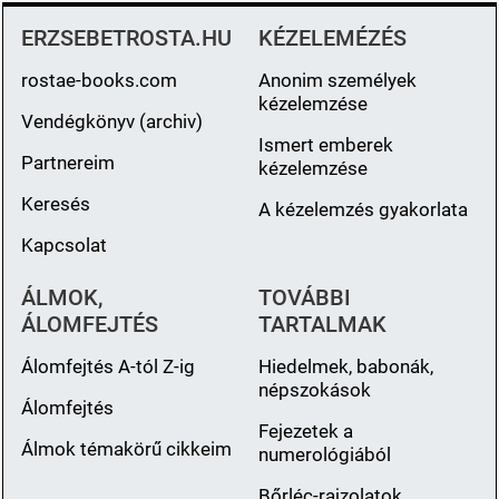
ERZSEBETROSTA.HU
KÉZELEMÉZÉS
rostae-books.com
Anonim személyek
kézelemzése
Vendégkönyv (archiv)
Ismert emberek
Partnereim
kézelemzése
Keresés
A kézelemzés gyakorlata
Kapcsolat
ÁLMOK,
TOVÁBBI
ÁLOMFEJTÉS
TARTALMAK
Álomfejtés A-tól Z-ig
Hiedelmek, babonák,
népszokások
Álomfejtés
Fejezetek a
Álmok témakörű cikkeim
numerológiából
Bőrléc-rajzolatok