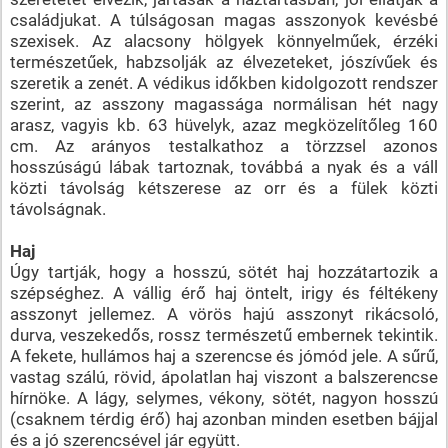
családjukat. A túlságosan magas asszonyok kevésbé
szexisek. Az alacsony hölgyek könnyelműek, érzéki
természetűek, habzsolják az élvezeteket, jószívűek és
szeretik a zenét. A védikus időkben kidolgozott rendszer
szerint, az asszony magassága normálisan hét nagy
arasz, vagyis kb. 63 hüvelyk, azaz megközelítőleg 160
cm. Az arányos testalkathoz a törzzsel azonos
hosszúságú lábak tartoznak, továbbá a nyak és a váll
közti távolság kétszerese az orr és a fülek közti
távolságnak.
Haj
Úgy tartják, hogy a hosszú, sötét haj hozzátartozik a
szépséghez. A vállig érő haj öntelt, irigy és féltékeny
asszonyt jellemez. A vörös hajú asszonyt rikácsoló,
durva, veszekedős, rossz természetű embernek tekintik.
A fekete, hullámos haj a szerencse és jómód jele. A sűrű,
vastag szálú, rövid, ápolatlan haj viszont a balszerencse
hírnöke. A lágy, selymes, vékony, sötét, nagyon hosszú
(csaknem térdig érő) haj azonban minden esetben bájjal
és a jó szerencsével jár együtt.