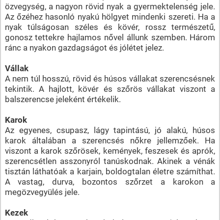
özvegység, a nagyon rövid nyak a gyermektelenség jele.
Az őzéhez hasonló nyakú hölgyet mindenki szereti. Ha a
nyak túlságosan széles és kövér, rossz természetű,
gonosz tettekre hajlamos nővel állunk szemben. Három
ránc a nyakon gazdagságot és jólétet jelez.
Vállak
A nem túl hosszú, rövid és húsos vállakat szerencsésnek
tekintik. A hajlott, kövér és szőrös vállakat viszont a
balszerencse jeleként értékelik.
Karok
Az egyenes, csupasz, lágy tapintású, jó alakú, húsos
karok általában a szerencsés nőkre jellemzőek. Ha
viszont a karok szőrösek, kemények, feszesek és aprók,
szerencsétlen asszonyról tanúskodnak. Akinek a vénák
tisztán láthatóak a karjain, boldogtalan életre számíthat.
A vastag, durva, bozontos szőrzet a karokon a
megözvegyülés jele.
Kezek