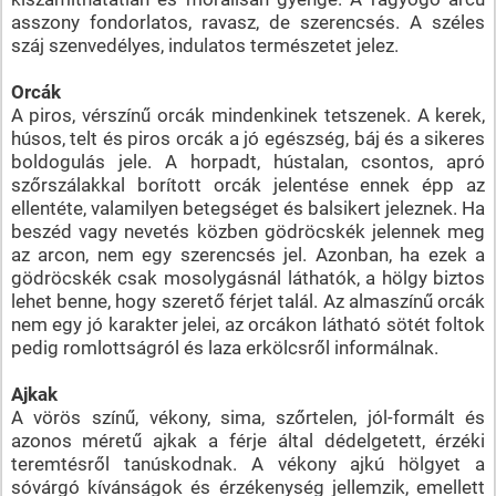
asszony fondorlatos, ravasz, de szerencsés. A széles
száj szenvedélyes, indulatos természetet jelez.
Orcák
A piros, vérszínű orcák mindenkinek tetszenek. A kerek,
húsos, telt és piros orcák a jó egészség, báj és a sikeres
boldogulás jele. A horpadt, hústalan, csontos, apró
szőrszálakkal borított orcák jelentése ennek épp az
ellentéte, valamilyen betegséget és balsikert jeleznek. Ha
beszéd vagy nevetés közben gödröcskék jelennek meg
az arcon, nem egy szerencsés jel. Azonban, ha ezek a
gödröcskék csak mosolygásnál láthatók, a hölgy biztos
lehet benne, hogy szerető férjet talál. Az almaszínű orcák
nem egy jó karakter jelei, az orcákon látható sötét foltok
pedig romlottságról és laza erkölcsről informálnak.
Ajkak
A vörös színű, vékony, sima, szőrtelen, jól-formált és
azonos méretű ajkak a férje által dédelgetett, érzéki
teremtésről tanúskodnak. A vékony ajkú hölgyet a
sóvárgó kívánságok és érzékenység jellemzik, emellett