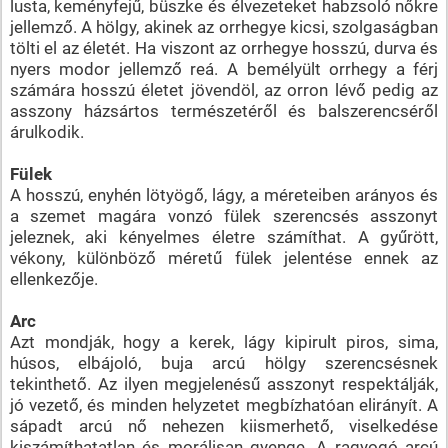
lusta, keményfejű, büszke és élvezeteket habzsoló nőkre
jellemző. A hölgy, akinek az orrhegye kicsi, szolgaságban
tölti el az életét. Ha viszont az orrhegye hosszú, durva és
nyers modor jellemző reá. A bemélyült orrhegy a férj
számára hosszú életet jövendöl, az orron lévő pedig az
asszony házsártos természetéről és balszerencséről
árulkodik.
Fülek
A hosszú, enyhén lötyögő, lágy, a méreteiben arányos és
a szemet magára vonzó fülek szerencsés asszonyt
jeleznek, aki kényelmes életre számíthat. A gyűrött,
vékony, különböző méretű fülek jelentése ennek az
ellenkezője.
Arc
Azt mondják, hogy a kerek, lágy kipirult piros, sima,
húsos, elbájoló, buja arcú hölgy szerencsésnek
tekinthető. Az ilyen megjelenésű asszonyt respektálják,
jó vezető, és minden helyzetet megbízhatóan elirányít. A
sápadt arcú nő nehezen kiismerhető, viselkedése
kiszámíthatatlan és morálisan gyenge. A ragyogó arcú