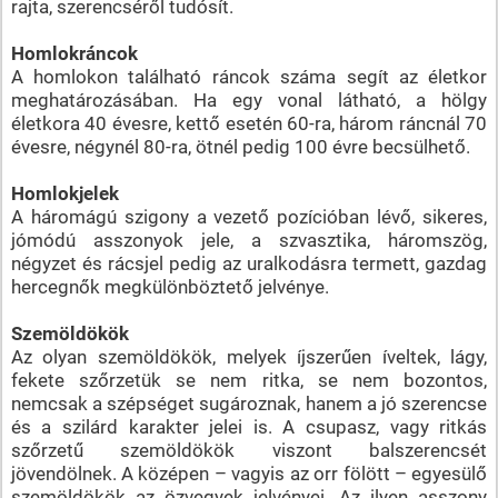
rajta, szerencséről tudósít.
Homlokráncok
A homlokon található ráncok száma segít az életkor
meghatározásában. Ha egy vonal látható, a hölgy
életkora 40 évesre, kettő esetén 60-ra, három ráncnál 70
évesre, négynél 80-ra, ötnél pedig 100 évre becsülhető.
Homlokjelek
A háromágú szigony a vezető pozícióban lévő, sikeres,
jómódú asszonyok jele, a szvasztika, háromszög,
négyzet és rácsjel pedig az uralkodásra termett, gazdag
hercegnők megkülönböztető jelvénye.
Szemöldökök
Az olyan szemöldökök, melyek íjszerűen íveltek, lágy,
fekete szőrzetük se nem ritka, se nem bozontos,
nemcsak a szépséget sugároznak, hanem a jó szerencse
és a szilárd karakter jelei is. A csupasz, vagy ritkás
szőrzetű szemöldökök viszont balszerencsét
jövendölnek. A középen – vagyis az orr fölött – egyesülő
szemöldökök az özvegyek jelvényei. Az ilyen asszony