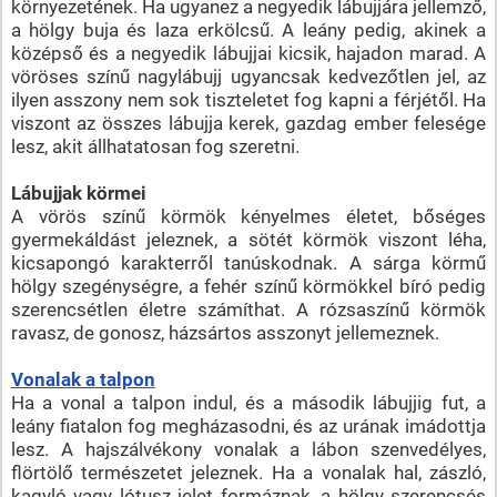
környezetének. Ha ugyanez a negyedik lábujjára jellemző,
a hölgy buja és laza erkölcsű. A leány pedig, akinek a
középső és a negyedik lábujjai kicsik, hajadon marad. A
vöröses színű nagylábujj ugyancsak kedvezőtlen jel, az
ilyen asszony nem sok tiszteletet fog kapni a férjétől. Ha
viszont az összes lábujja kerek, gazdag ember felesége
lesz, akit állhatatosan fog szeretni.
Lábujjak körmei
A vörös színű körmök kényelmes életet, bőséges
gyermekáldást jeleznek, a sötét körmök viszont léha,
kicsapongó karakterről tanúskodnak. A sárga körmű
hölgy szegénységre, a fehér színű körmökkel bíró pedig
szerencsétlen életre számíthat. A rózsaszínű körmök
ravasz, de gonosz, házsártos asszonyt jellemeznek.
Vonalak a talpon
Ha a vonal a talpon indul, és a második lábujjig fut, a
leány fiatalon fog megházasodni, és az urának imádottja
lesz. A hajszálvékony vonalak a lábon szenvedélyes,
flörtölő természetet jeleznek. Ha a vonalak hal, zászló,
kagyló vagy lótusz jelet formáznak, a hölgy szerencsés