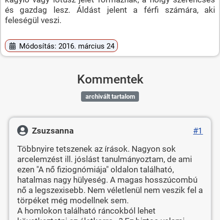
és gazdag lesz. Áldást jelent a férfi számára, aki
feleségül veszi.
Módosítás: 2016. március 24
Kommentek
archivált tartalom
Zsuzsanna
#1
Többnyire tetszenek az írások. Nagyon sok
arcelemzést ill. jóslást tanulmányoztam, de ami
ezen "A nő fiziognómiája" oldalon található,
hatalmas nagy hülyeség. A magas hosszúcombú
nő a legszexisebb. Nem véletlenül nem veszik fel a
törpéket még modellnek sem.
A homlokon található ráncokból lehet