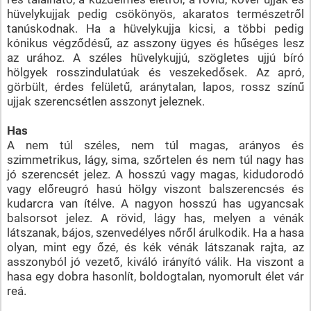
hüvelykujjak pedig csökönyös, akaratos természetről
tanúskodnak. Ha a hüvelykujja kicsi, a többi pedig
kónikus végződésű, az asszony ügyes és hűséges lesz
az urához. A széles hüvelykujjú, szögletes ujjú bíró
hölgyek rosszindulatúak és veszekedősek. Az apró,
görbült, érdes felületű, aránytalan, lapos, rossz színű
ujjak szerencsétlen asszonyt jeleznek.
Has
A nem túl széles, nem túl magas, arányos és
szimmetrikus, lágy, sima, szőrtelen és nem túl nagy has
jó szerencsét jelez. A hosszú vagy magas, kidudorodó
vagy előreugró hasú hölgy viszont balszerencsés és
kudarcra van ítélve. A nagyon hosszú has ugyancsak
balsorsot jelez. A rövid, lágy has, melyen a vénák
látszanak, bájos, szenvedélyes nőről árulkodik. Ha a hasa
olyan, mint egy őzé, és kék vénák látszanak rajta, az
asszonyból jó vezető, kiváló irányító válik. Ha viszont a
hasa egy dobra hasonlít, boldogtalan, nyomorult élet vár
reá.