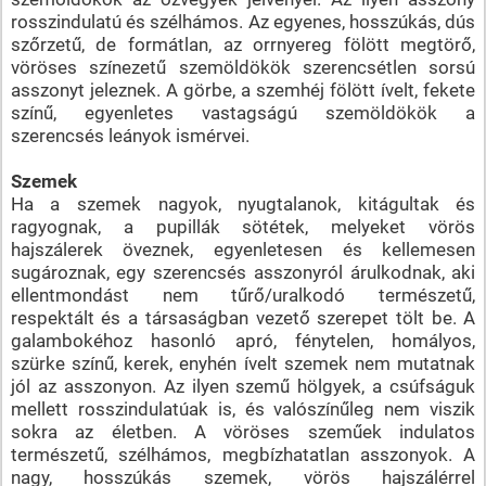
rosszindulatú és szélhámos. Az egyenes, hosszúkás, dús
szőrzetű, de formátlan, az orrnyereg fölött megtörő,
vöröses színezetű szemöldökök szerencsétlen sorsú
asszonyt jeleznek. A görbe, a szemhéj fölött ívelt, fekete
színű, egyenletes vastagságú szemöldökök a
szerencsés leányok ismérvei.
Szemek
Ha a szemek nagyok, nyugtalanok, kitágultak és
ragyognak, a pupillák sötétek, melyeket vörös
hajszálerek öveznek, egyenletesen és kellemesen
sugároznak, egy szerencsés asszonyról árulkodnak, aki
ellentmondást nem tűrő/uralkodó természetű,
respektált és a társaságban vezető szerepet tölt be. A
galambokéhoz hasonló apró, fénytelen, homályos,
szürke színű, kerek, enyhén ívelt szemek nem mutatnak
jól az asszonyon. Az ilyen szemű hölgyek, a csúfságuk
mellett rosszindulatúak is, és valószínűleg nem viszik
sokra az életben. A vöröses szeműek indulatos
természetű, szélhámos, megbízhatatlan asszonyok. A
nagy, hosszúkás szemek, vörös hajszálérrel