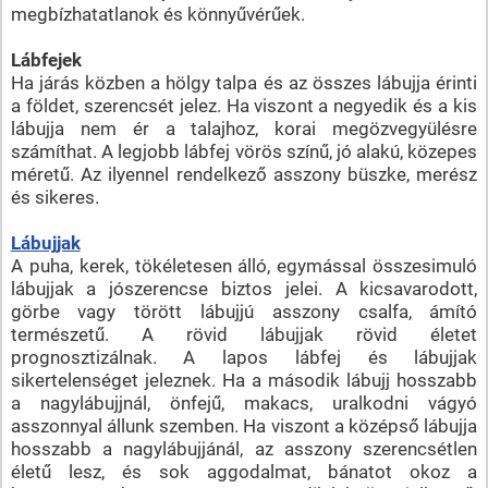
megbízhatatlanok és könnyűvérűek.
Lábfejek
Ha járás közben a hölgy talpa és az összes lábujja érinti
a földet, szerencsét jelez. Ha viszont a negyedik és a kis
lábujja nem ér a talajhoz, korai megözvegyülésre
számíthat. A legjobb lábfej vörös színű, jó alakú, közepes
méretű. Az ilyennel rendelkező asszony büszke, merész
és sikeres.
Lábujjak
A puha, kerek, tökéletesen álló, egymással összesimuló
lábujjak a jószerencse biztos jelei. A kicsavarodott,
görbe vagy törött lábujjú asszony csalfa, ámító
természetű. A rövid lábujjak rövid életet
prognosztizálnak. A lapos lábfej és lábujjak
sikertelenséget jeleznek. Ha a második lábujj hosszabb
a nagylábujjnál, önfejű, makacs, uralkodni vágyó
asszonnyal állunk szemben. Ha viszont a középső lábujja
hosszabb a nagylábujjánál, az asszony szerencsétlen
életű lesz, és sok aggodalmat, bánatot okoz a