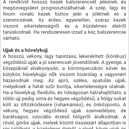
A rendkívül hosszú kezek balszerencsét jeleznek, és
megözvegyülést prognosztizálhatnak. A szép, lágy és
finom vonalú kezek biztos jelei a jólétnek és a
szerencsének. Az érdes, egyenetlen, száraz kezek
viszont sikertelenségről és a küzdelmes életről
tanúskodnak. Ha rendszeresen izzad a kéz, balszerencse
várható.
Ujjak és a hüvelykujj
A hosszú, vékony, lágy tapintású, lekerekített (kónikus)
végződésű ujjak a jó szerencsét jövendölnek. A gyenge, a
közepüknél elvékonyodó, a körömpercükön kövér és
bütykös hüvelykujjú nők viszont kizárólag a vagyonért
házasodnak meg. Az apró, széles, spatulás ujjak,
melyeknek a hátát szőr borítja, sikertelenségre utalnak.
Ha a hüvelykujj flexibilis, és túlságosan hátrahajlítható, a
többi ujj pedig sima és hegyes végződésű, a hölgy sokat
költ az öltözködésére (ruhamániás), és önközpontú. A
vékony, hegyes végződésű ujjak szenvedélyes, de
barátságos, szociális érzésű hölgyről árulkodnak. A
rövid, görbe ujjak, melyek között összezárt állapotban is
rés található, a küzdelmes életről, a rövid, kövér ujjak és