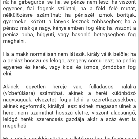
rá; ha girbegurba, se fia, se pénze nem lesz; ha viszont
egyenes, fiai fognak születni; ha a föld felé mutat,
nélkülözésre számíthat; ha péniszét izmok borítják,
gyermekei között a lányok lesznek többségben; ha a
pénisz makkja nagy, kényelemben fog élni; ha viszont a
pénisz puha, húgyúti, vagy hasonló betegségben fog
meghalni.
Ha a makk normálisan nem látszik, király válik belőle; ha
a pénisz hosszú és lelógó, szegény sorsú lesz; ha pedig
egyenes és kerek, vagy kicsi és izmos, jómódban fog
élni.
Akinek egyetlen heréje van, fulladásos halálra
(vízbefúlásra) számíthat, akinek a heréi különböző
nagyságúak, élvezetét fogja lelni a szeretkezésekben;
akinek egyformák, királlyá lesz; akinek magasan ülnek a
heréi, nem számíthat hosszú életre; viszont alácsüngő,
lelógó herék szerencsés gazdája akár a száz évet is
megélheti.
Ha a pénisz makkja vörös, az illető gazdag, ha fehér vagy