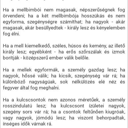
Ha a mellbimbói nem magasak, népszerűségnek fog
örvendeni; ha a két mellbimbója hosszúkás és nem
egyforma, szegénységre számíthat; ha nagyok - akár
magasak, akár besüllyedtek - király lesz és kényelemben
fog élni.
Ha a mell kiemelkedő, széles, húsos és kemény, az illető
király lesz; egyébként - ha erős szőrszálak és izmok
borítják - középszerű ember válik belőle.
Ha a mellek egyformák, a személy gazdag lesz; ha
nagyok, hőssé válik; ha kicsik, szegénység vár rá; ha
különböző nagyságúak, sok nélkülözés elé néz és
fegyver által fog meghalni.
Ha a kulcscsontok nem azonos méretűek, a személy
rosszindulatú lesz; ha kulcscsont ízületei nagyok,
szegény sors vár rá; ha a csontok feltűnően kiugróak,
vagy nagyok, jómódú lesz; ha viszont behorpadtak,
ínséges idők várnak rá.