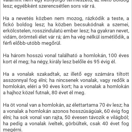
lesz; egyébként szerencsétlen sors vár rá.
Ha a nevetés közben nem mozog, rázkódik a teste, a
fickó boldog lesz; ha közben becsukódnak a szemei,
erkölcstelen, rosszindulatú ember lesz; ha gyakran nevet,
vidám, örömteli élet vár rá; ám ha vég nélkül ismétlődik, a
férfi előbb-utóbb megőrül.
Ha három hosszú vonal található a homlokán, 100 éves
kort él meg; ha négy, király lesz belőle és 95 évig él.
Ha a vonalak szakadtak, az illető egy számára tiltott
asszonnyal fog élni; ha nincsenek vonalak, vagy redők a
homlokán, eléri a 90 éves kort; ha a vonalak a homlokán
a hajhoz közel futnak, 80 évet él meg.
Ha öt vonal van a homlokán, az élettartama 70 év lesz; ha
a vonalak a homlokán azonos hosszúságúak, 60 évig fog
élni; ha sok vonal van rajta, 50 évesen távozik e világból;
ha pedig a vonalak íveltek, görbültek, csak 40 évet fog
megérni.