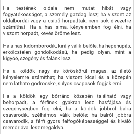
Ha testének oldala nem mutat hibát vagy
fogyatékosságot, a személy gazdag lesz; ha viszont az
oldalbordái vagy a csípő horpadtak, nem sok élvezetre
számíthat. Ha a has sima, kényelemben fog élni, ha
viszont horpadt, kevés öröme lesz.
Ha a has kidomborodik, király válik belőle, ha hepehupás,
erkölcstelen gondolkodású, ha pedig olyan, mint a
kígyóé, szegény és falánk lesz.
Ha a köldök nagy és köröskörül magas, az illető
kényelemre számíthat; ha viszont kicsi és a közepén
nem látható gödröcske, súlyos csapások fogják érni.
Ha a köldök egy bőrránc közepén található vagy
behorpadt, a férfinek gyakran lesz hasfájása és
szegénységben fog élni; ha a köldök jobbról balra
csavarodik, szélhámos válik belőle; ha balról jobbra
csavarodik, a férfi gyors felfogóképességgel és kiváló
memóriával lesz megáldva.