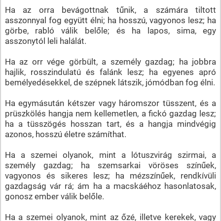
Ha az orra bevágottnak tűnik, a számára tiltott
asszonnyal fog együtt élni; ha hosszú, vagyonos lesz; ha
görbe, rabló válik belőle; és ha lapos, sima, egy
asszonytól leli halálát.
Ha az orr vége görbült, a személy gazdag; ha jobbra
hajlik, rosszindulatú és falánk lesz; ha egyenes apró
bemélyedésekkel, de szépnek látszik, jómódban fog élni.
Ha egymásután kétszer vagy háromszor tüsszent, és a
prüszkölés hangja nem kellemetlen, a fickó gazdag lesz;
ha a tüsszögés hosszan tart, és a hangja mindvégig
azonos, hosszú életre számíthat.
Ha a szemei olyanok, mint a lótuszvirág szirmai, a
személy gazdag; ha szemsarkai vöröses színűek,
vagyonos és sikeres lesz; ha mézszínűek, rendkívüli
gazdagság vár rá; ám ha a macskáéhoz hasonlatosak,
gonosz ember válik belőle.
Ha a szemei olyanok, mint az őzé, illetve kerekek, vagy