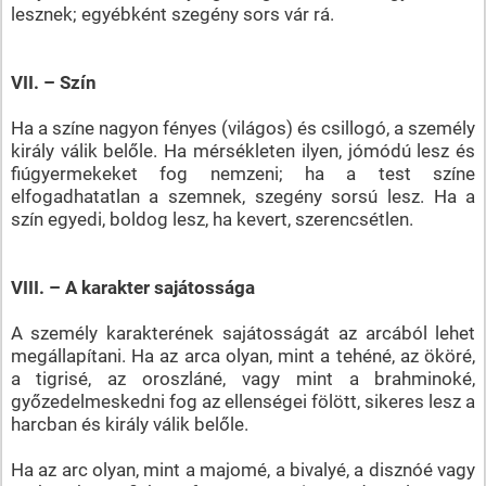
lesznek; egyébként szegény sors vár rá.
VII. – Szín
Ha a színe nagyon fényes (világos) és csillogó, a személy
király válik belőle. Ha mérsékleten ilyen, jómódú lesz és
fiúgyermekeket fog nemzeni; ha a test színe
elfogadhatatlan a szemnek, szegény sorsú lesz. Ha a
szín egyedi, boldog lesz, ha kevert, szerencsétlen.
VIII. – A karakter sajátossága
A személy karakterének sajátosságát az arcából lehet
megállapítani. Ha az arca olyan, mint a tehéné, az ököré,
a tigrisé, az oroszláné, vagy mint a brahminoké,
győzedelmeskedni fog az ellenségei fölött, sikeres lesz a
harcban és király válik belőle.
Ha az arc olyan, mint a majomé, a bivalyé, a disznóé vagy