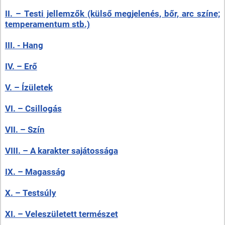
II. – Testi jellemzők (külső megjelenés, bőr, arc színe;
temperamentum stb.)
III. - Hang
IV. – Erő
V. – Ízületek
VI. – Csillogás
VII. – Szín
VIII. – A karakter sajátossága
IX. – Magasság
X. – Testsúly
XI. – Veleszületett természet