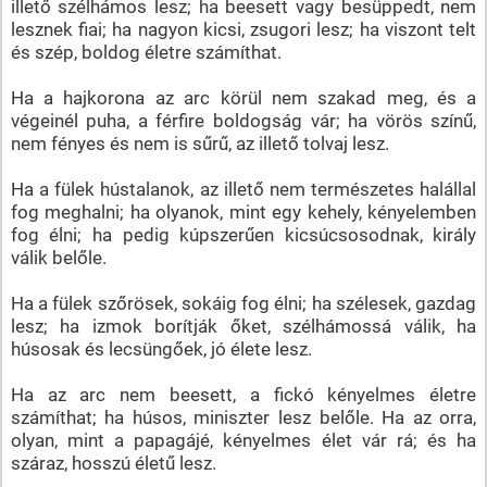
illető szélhámos lesz; ha beesett vagy besüppedt, nem
lesznek fiai; ha nagyon kicsi, zsugori lesz; ha viszont telt
és szép, boldog életre számíthat.
Ha a hajkorona az arc körül nem szakad meg, és a
végeinél puha, a férfire boldogság vár; ha vörös színű,
nem fényes és nem is sűrű, az illető tolvaj lesz.
Ha a fülek hústalanok, az illető nem természetes halállal
fog meghalni; ha olyanok, mint egy kehely, kényelemben
fog élni; ha pedig kúpszerűen kicsúcsosodnak, király
válik belőle.
Ha a fülek szőrösek, sokáig fog élni; ha szélesek, gazdag
lesz; ha izmok borítják őket, szélhámossá válik, ha
húsosak és lecsüngőek, jó élete lesz.
Ha az arc nem beesett, a fickó kényelmes életre
számíthat; ha húsos, miniszter lesz belőle. Ha az orra,
olyan, mint a papagájé, kényelmes élet vár rá; és ha
száraz, hosszú életű lesz.