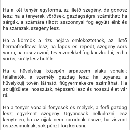
Ha a két tenyér egyforma, az illető szegény, de gonosz
lesz; ha a tenyerek vörösek, gazdagságra számíthat; ha
sárgák, a számára tiltott asszonnyal fog együtt élni; és
ha szárazak, szegény lesz.
Ha a körmök a rizs héjára emlékeztetnek, az illető
hermafroditává lesz; ha lapos és repedt, szegény sors
vár rá; ha rossz színű, téveszmékkel fog küszködni; és ha
vörös, király lesz belőle.
Ha a hüvelykujj közepén árpaszem alakú vonalak
találhatók, a személy gazdag lesz; ha ugyanez a
hüvelykujj tövén látható, fiúgyermekekre számíthat. Ha
az ujjízületei hosszúak, népszerű lesz és hosszú élet vár
rá.
Ha a tenyér vonalai fényesek és mélyek, a férfi gazdag
lesz; egyéként szegény. Ugyancsak nélkülözni lesz
kénytelen, ha az ujjak nem záródnak össze; ha viszont
összesimulnak, sok pénzt fog keresni.