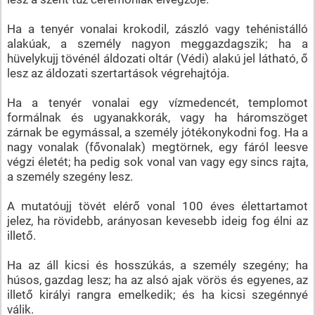
Ha a tenyér vonalai krokodil, zászló vagy tehénistálló
alakúak, a személy nagyon meggazdagszik; ha a
hüvelykujj tövénél áldozati oltár (Védi) alakú jel látható, ő
lesz az áldozati szertartások végrehajtója.
Ha a tenyér vonalai egy vízmedencét, templomot
formálnak és ugyanakkorák, vagy ha háromszöget
zárnak be egymással, a személy jótékonykodni fog. Ha a
nagy vonalak (fővonalak) megtörnek, egy fáról leesve
végzi életét; ha pedig sok vonal van vagy egy sincs rajta,
a személy szegény lesz.
A mutatóujj tövét elérő vonal 100 éves élettartamot
jelez, ha rövidebb, arányosan kevesebb ideig fog élni az
illető.
Ha az áll kicsi és hosszúkás, a személy szegény; ha
húsos, gazdag lesz; ha az alsó ajak vörös és egyenes, az
illető királyi rangra emelkedik; és ha kicsi szegénnyé
válik.