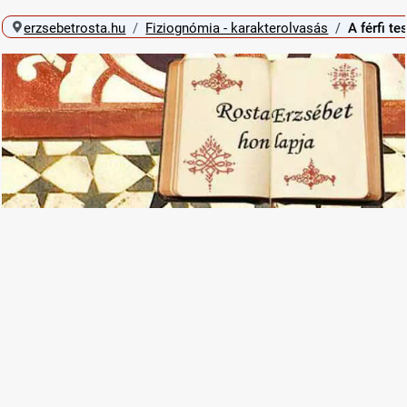
erzsebetrosta.hu
Fiziognómia - karakterolvasás
A férfi t