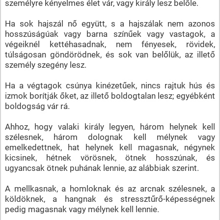
személyre kényelmes élet vár, vagy király lesz belőle.
Ha sok hajszál nő együtt, s a hajszálak nem azonos
hosszúságúak vagy barna színűek vagy vastagok, a
végeiknél kettéhasadnak, nem fényesek, rövidek,
túlságosan göndörödnek, és sok van belőlük, az illető
személy szegény lesz.
Ha a végtagok csúnya kinézetűek, nincs rajtuk hús és
izmok borítják őket, az illető boldogtalan lesz; egyébként
boldogság vár rá.
Ahhoz, hogy valaki király legyen, három helynek kell
szélesnek, három dolognak kell mélynek vagy
emelkedettnek, hat helynek kell magasnak, négynek
kicsinek, hétnek vörösnek, ötnek hosszúnak, és
ugyancsak ötnek puhának lennie, az alábbiak szerint.
A mellkasnak, a homloknak és az arcnak szélesnek, a
köldöknek, a hangnak és stressztűrő-képességnek
pedig magasnak vagy mélynek kell lennie.