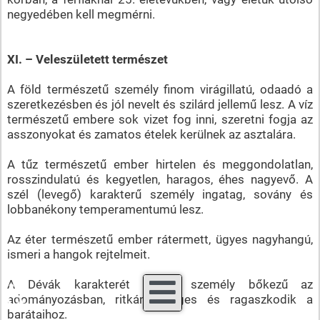
negyedében kell megmérni.
XI. – Veleszületett természet
A föld természetű személy finom virágillatú, odaadó a
szeretkezésben és jól nevelt és szilárd jellemű lesz. A víz
természetű embere sok vizet fog inni, szeretni fogja az
asszonyokat és zamatos ételek kerülnek az asztalára.
A tűz természetű ember hirtelen és meggondolatlan,
rosszindulatú és kegyetlen, haragos, éhes nagyevő. A
szél (levegő) karakterű személy ingatag, sovány és
lobbanékony temperamentumú lesz.
Az éter természetű ember rátermett, ügyes nagyhangú,
ismeri a hangok rejtelmeit.
A Dévák karakterét öröklő személy bőkezű az
♿
adományozásban, ritkán mérges és ragaszkodik a
barátaihoz.