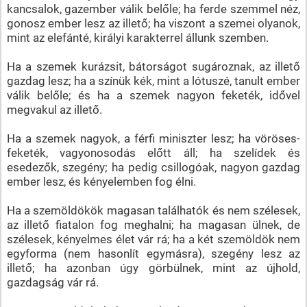
kancsalok, gazember válik belőle; ha ferde szemmel néz,
gonosz ember lesz az illető; ha viszont a szemei olyanok,
mint az elefánté, királyi karakterrel állunk szemben.
Ha a szemek kurázsit, bátorságot sugároznak, az illető
gazdag lesz; ha a színük kék, mint a lótuszé, tanult ember
válik belőle; és ha a szemek nagyon feketék, idővel
megvakul az illető.
Ha a szemek nagyok, a férfi miniszter lesz; ha vöröses-
feketék, vagyonosodás előtt áll; ha szelídek és
esedezők, szegény; ha pedig csillogóak, nagyon gazdag
ember lesz, és kényelemben fog élni.
Ha a szemöldökök magasan találhatók és nem szélesek,
az illető fiatalon fog meghalni; ha magasan ülnek, de
szélesek, kényelmes élet vár rá; ha a két szemöldök nem
egyforma (nem hasonlít egymásra), szegény lesz az
illető; ha azonban úgy görbülnek, mint az újhold,
gazdagság vár rá.