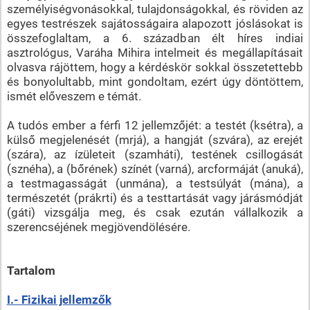
személyiségvonásokkal, tulajdonságokkal, és röviden az
egyes testrészek sajátosságaira alapozott jóslásokat is
összefoglaltam, a 6. században élt híres indiai
asztrológus, Varáha Mihira intelmeit és megállapításait
olvasva rájöttem, hogy a kérdéskör sokkal összetettebb
és bonyolultabb, mint gondoltam, ezért úgy döntöttem,
ismét előveszem e témát.
A tudós ember a férfi 12 jellemzőjét: a testét (ksétra), a
külső megjelenését (mrjá), a hangját (szvára), az erejét
(szára), az ízületeit (szamháti), testének csillogását
(sznéha), a (bőrének) színét (varná), arcformáját (anuká),
a testmagasságát (unmána), a testsúlyát (mána), a
természetét (prákrti) és a testtartását vagy járásmódját
(gáti) vizsgálja meg, és csak ezután vállalkozik a
szerencséjének megjövendölésére.
Tartalom
I.- Fizikai jellemzők