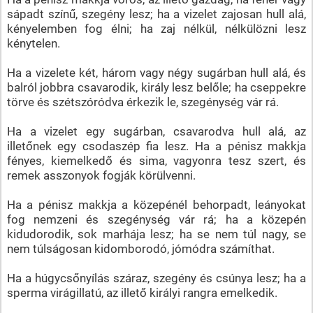
sápadt színű, szegény lesz; ha a vizelet zajosan hull alá,
kényelemben fog élni; ha zaj nélkül, nélkülözni lesz
kénytelen.
Ha a vizelete két, három vagy négy sugárban hull alá, és
balról jobbra csavarodik, király lesz belőle; ha cseppekre
törve és szétszóródva érkezik le, szegénység vár rá.
Ha a vizelet egy sugárban, csavarodva hull alá, az
illetőnek egy csodaszép fia lesz. Ha a pénisz makkja
fényes, kiemelkedő és sima, vagyonra tesz szert, és
remek asszonyok fogják körülvenni.
Ha a pénisz makkja a közepénél behorpadt, leányokat
fog nemzeni és szegénység vár rá; ha a közepén
kidudorodik, sok marhája lesz; ha se nem túl nagy, se
nem túlságosan kidomborodó, jómódra számíthat.
Ha a húgycsőnyílás száraz, szegény és csúnya lesz; ha a
sperma virágillatú, az illető királyi rangra emelkedik.