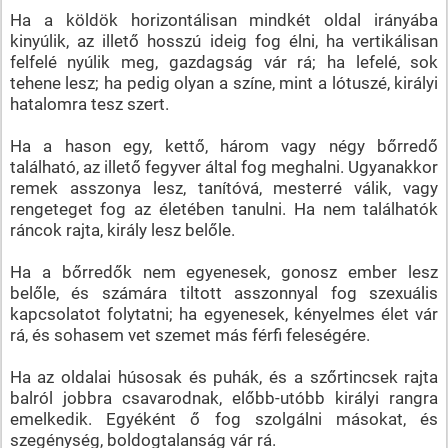
Ha a köldök horizontálisan mindkét oldal irányába
kinyúlik, az illető hosszú ideig fog élni, ha vertikálisan
felfelé nyúlik meg, gazdagság vár rá; ha lefelé, sok
tehene lesz; ha pedig olyan a színe, mint a lótuszé, királyi
hatalomra tesz szert.
Ha a hason egy, kettő, három vagy négy bőrredő
található, az illető fegyver által fog meghalni. Ugyanakkor
remek asszonya lesz, tanítóvá, mesterré válik, vagy
rengeteget fog az életében tanulni. Ha nem találhatók
ráncok rajta, király lesz belőle.
Ha a bőrredők nem egyenesek, gonosz ember lesz
belőle, és számára tiltott asszonnyal fog szexuális
kapcsolatot folytatni; ha egyenesek, kényelmes élet vár
rá, és sohasem vet szemet más férfi feleségére.
Ha az oldalai húsosak és puhák, és a szőrtincsek rajta
balról jobbra csavarodnak, előbb-utóbb királyi rangra
emelkedik. Egyéként ő fog szolgálni másokat, és
szegénység, boldogtalanság vár rá.