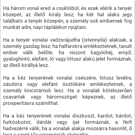
Ha három vonal ered a csuklóból, és ezek elérik a tenyér
közepét, az illető király lesz; ha két hal alakú jegy
található a tenyér közepén, a személy sok embernek fog
munkát adni, napi táplálékot nyújtani.
Ha a tenyér vonalai vadzsrájudha (istennyila) alakúak, a
személy gazdag lesz; ha halfarokra emlékeztetnek, tanult
ember válik belőle; ha viszont kagylóhéj, ernyő,
gyaloghintó, elefánt, ló vagy lótusz alakú jelet formáznak,
az illető királlyá lesz.
Ha a kéz tenyerének vonalai csészére, lótusz levélre,
zászlóra vagy elefánt ösztökére emlékeztetnek, a
személy kincstárnok lesz. Ha a vonalak kötélszerűen
csavartak vagy háromszöget képeznek, az illető
prosperitásra számíthat.
Ha a kéz tenyerének vonalai diszkoszt, kardot, bárdot,
furkósbotot, dárdát vagy íjat formáznak, a férfi
hadvezérré válik; ha a vonalak alakja mozsárra hasonlít, ő
lesz a szent tűz ceremóniák elvégzője.