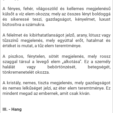
A fényes, fehér, világoszöld és kellemes megjelenésű
külsőt a víz elem okozza; mely az összes lényt boldoggá
és sikeressé teszi, gazdagságot, kényelmet, luxust
biztosítva a számukra.
A félelmet és kibírhatatlanságot jelző, arany, lótusz vagy
tűzszínű megjelenés, mely egyúttal erőt, hatalmat és
értéket is mutat, a tűz elem teremtménye.
A piszkos, fénytelen, sötét megjelenés, mely rossz
szaggal társul a levegő elem „alkotása”. Ez a személy
halálát vagy bebörtönzését, betegségét,
tönkremenetelét okozza.
A kristály, nemes, tiszta megjelenés, mely gazdagságot
és nemes lelkűséget jelzi, az éter elem teremtménye. Ez
mindent megad az embernek, amit csak kíván.
III. - Hang