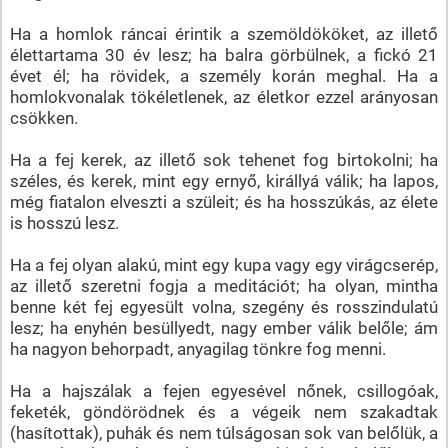
Ha a homlok ráncai érintik a szemöldököket, az illető
élettartama 30 év lesz; ha balra görbülnek, a fickó 21
évet él; ha rövidek, a személy korán meghal. Ha a
homlokvonalak tökéletlenek, az életkor ezzel arányosan
csökken.
Ha a fej kerek, az illető sok tehenet fog birtokolni; ha
széles, és kerek, mint egy ernyő, királlyá válik; ha lapos,
még fiatalon elveszti a szüleit; és ha hosszúkás, az élete
is hosszú lesz.
Ha a fej olyan alakú, mint egy kupa vagy egy virágcserép,
az illető szeretni fogja a meditációt; ha olyan, mintha
benne két fej egyesült volna, szegény és rosszindulatú
lesz; ha enyhén besüllyedt, nagy ember válik belőle; ám
ha nagyon behorpadt, anyagilag tönkre fog menni.
Ha a hajszálak a fejen egyesével nőnek, csillogóak,
feketék, göndörödnek és a végeik nem szakadtak
(hasítottak), puhák és nem túlságosan sok van belőlük, a