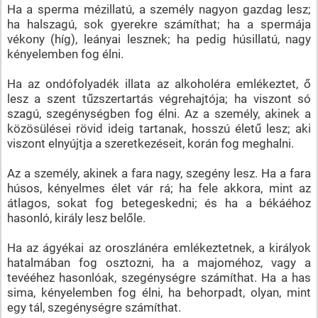
Ha a sperma mézillatú, a személy nagyon gazdag lesz;
ha halszagú, sok gyerekre számíthat; ha a spermája
vékony (híg), leányai lesznek; ha pedig húsillatú, nagy
kényelemben fog élni.
Ha az ondófolyadék illata az alkoholéra emlékeztet, ő
lesz a szent tűzszertartás végrehajtója; ha viszont só
szagú, szegénységben fog élni. Az a személy, akinek a
közösülései rövid ideig tartanak, hosszú életű lesz; aki
viszont elnyújtja a szeretkezéseit, korán fog meghalni.
Az a személy, akinek a fara nagy, szegény lesz. Ha a fara
húsos, kényelmes élet vár rá; ha fele akkora, mint az
átlagos, sokat fog betegeskedni; és ha a békáéhoz
hasonló, király lesz belőle.
Ha az ágyékai az oroszlánéra emlékeztetnek, a királyok
hatalmában fog osztozni, ha a majoméhoz, vagy a
tevééhez hasonlóak, szegénységre számíthat. Ha a has
sima, kényelemben fog élni, ha behorpadt, olyan, mint
egy tál, szegénységre számíthat.