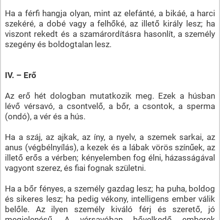
Ha a férfi hangja olyan, mint az elefánté, a bikáé, a harci
szekéré, a dobé vagy a felhőké, az illető király lesz; ha
viszont rekedt és a szamárordításra hasonlít, a személy
szegény és boldogtalan lesz.
IV. – Erő
Az erő hét dologban mutatkozik meg. Ezek a húsban
lévő vérsavó, a csontvelő, a bőr, a csontok, a sperma
(ondó), a vér és a hús.
Ha a száj, az ajkak, az íny, a nyelv, a szemek sarkai, az
anus (végbélnyílás), a kezek és a lábak vörös színűek, az
illető erős a vérben; kényelemben fog élni, házasságával
vagyont szerez, és fiai fognak születni.
Ha a bőr fényes, a személy gazdag lesz; ha puha, boldog
és sikeres lesz; ha pedig vékony, intelligens ember válik
belőle. Az ilyen személy kiváló férj és szerető, jó
megjelenésű. A vérsavóban bővelkedő emberek