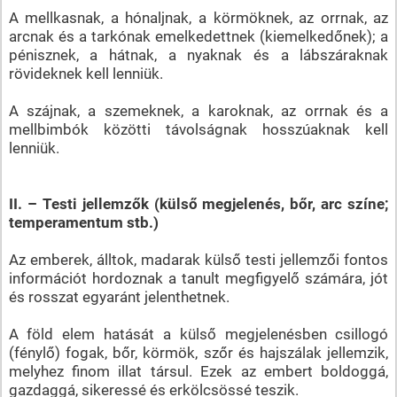
A mellkasnak, a hónaljnak, a körmöknek, az orrnak, az
arcnak és a tarkónak emelkedettnek (kiemelkedőnek); a
pénisznek, a hátnak, a nyaknak és a lábszáraknak
rövideknek kell lenniük.
A szájnak, a szemeknek, a karoknak, az orrnak és a
mellbimbók közötti távolságnak hosszúaknak kell
lenniük.
II. – Testi jellemzők (külső megjelenés, bőr, arc színe;
temperamentum stb.)
Az emberek, álltok, madarak külső testi jellemzői fontos
információt hordoznak a tanult megfigyelő számára, jót
és rosszat egyaránt jelenthetnek.
A föld elem hatását a külső megjelenésben csillogó
(fénylő) fogak, bőr, körmök, szőr és hajszálak jellemzik,
melyhez finom illat társul. Ezek az embert boldoggá,
gazdaggá, sikeressé és erkölcsössé teszik.