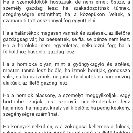
Ha a szemöldökök hosszúak, de nem érnek össze, a
személy gazdag lesz; ha szakadozottnak tűnnek,
szegénységre számíthat; ha a közepükön íveltek, a
számára tiltott asszonnyal fog együtt élni.
Ha a halántékok magasan vannak és szélesek, az illetőre
gazdagság vár; ha beesettek, se fia, se pénze nem lesz.
Ha a homloka nem egyenletes, nélkülözni fog; ha a
félholdhoz hasonló, gazdag lesz.
Ha a homloka olyan, mint a gyöngykagyló és széles,
mester, tanító lesz belőle; ha izmok borítják, gonosszá
válik; és ha az izmok magasan találhatók és háromszög
alakúak, az illető gazdag lesz.
Ha a homlok alacsony, a személyt meggyilkolják, vagy
börtönbe zárják és szörnyű cselekedetekre lesz
hajlamos; ha magas, király válik belőle; ha pedig keskeny,
szegénységre számíthat.
Ha könnyek nélkül sír, s a zokogása kellemes a fülnek,
valamint nem egy könyörgő természetű, az illető boldog