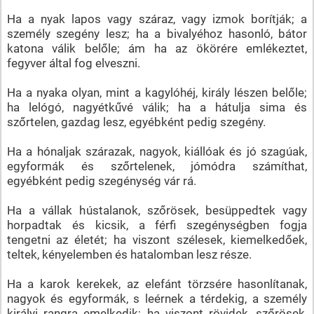
Ha a nyak lapos vagy száraz, vagy izmok borítják; a
személy szegény lesz; ha a bivalyéhoz hasonló, bátor
katona válik belőle; ám ha az ökörére emlékeztet,
fegyver által fog elveszni.
Ha a nyaka olyan, mint a kagylóhéj, király lészen belőle;
ha lelógó, nagyétkűvé válik; ha a hátulja sima és
szőrtelen, gazdag lesz, egyébként pedig szegény.
Ha a hónaljak szárazak, nagyok, kiállóak és jó szagúak,
egyformák és szőrtelenek, jómódra számíthat,
egyébként pedig szegénység vár rá.
Ha a vállak hústalanok, szőrösek, besüppedtek vagy
horpadtak és kicsik, a férfi szegénységben fogja
tengetni az életét; ha viszont szélesek, kiemelkedőek,
teltek, kényelemben és hatalomban lesz része.
Ha a karok kerekek, az elefánt törzsére hasonlítanak,
nagyok és egyformák, s leérnek a térdekig, a személy
királyi rangra emelkedik; ha viszont rövidek, szőrösek,