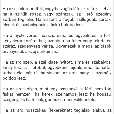
Ha az ajkak repedtek, vagy ha vágás látszik rajtuk, illetve,
ha a színűk rossz, vagy szárazak, az illető szegény
sorban fog élni. Ha viszont a fogak csillogóak, zártak,
élesek és szabályosak, a fickó boldog lesz.
Ha a nyelv vörös, hosszú, sima és egyenletes, a férfi
kényelemre számíthat; azonban ha fehér vagy fekete és
száraz, szegénység vár rá. Ugyanezek a megállapítások
érvényesek a száj sarkaira is.
Ha az arc szép, a száj kissé nyitott, sima és szabályos,
király lesz az illetőből; egyébként fájdalommal, bánattal
terhes élet vár rá; ha viszont az arca nagy, a személy
boldog lesz.
Ha az arca olyan, mint egy asszonyé, a férfi nem fog
fiúkat nemzeni; ha kerek, szélhámos lesz; ha hosszú,
szegény; és ha félénk, gonosz ember válik belőle.
Ha az arc hosszúkás (lekerekített téglalap alakú), az