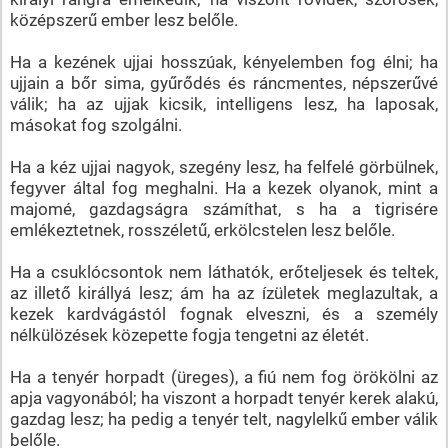
középszerű ember lesz belőle.
Ha a kezének ujjai hosszúak, kényelemben fog élni; ha
ujjain a bőr sima, gyűrődés és ráncmentes, népszerűvé
válik; ha az ujjak kicsik, intelligens lesz, ha laposak,
másokat fog szolgálni.
Ha a kéz ujjai nagyok, szegény lesz, ha felfelé görbülnek,
fegyver által fog meghalni. Ha a kezek olyanok, mint a
majomé, gazdagságra számíthat, s ha a tigrisére
emlékeztetnek, rosszéletű, erkölcstelen lesz belőle.
Ha a csuklócsontok nem láthatók, erőteljesek és teltek,
az illető királlyá lesz; ám ha az ízületek meglazultak, a
kezek kardvágástól fognak elveszni, és a személy
nélkülözések közepette fogja tengetni az életét.
Ha a tenyér horpadt (üreges), a fiú nem fog örökölni az
apja vagyonából; ha viszont a horpadt tenyér kerek alakú,
gazdag lesz; ha pedig a tenyér telt, nagylelkű ember válik
belőle.