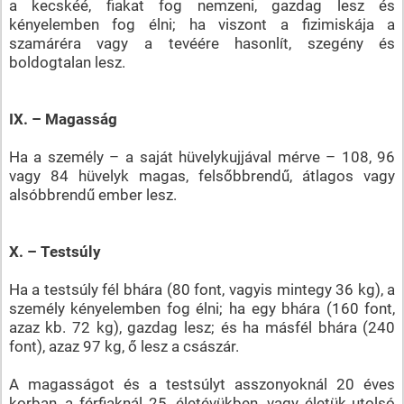
a kecskéé, fiakat fog nemzeni, gazdag lesz és
kényelemben fog élni; ha viszont a fizimiskája a
szamáréra vagy a tevéére hasonlít, szegény és
boldogtalan lesz.
IX. – Magasság
Ha a személy – a saját hüvelykujjával mérve – 108, 96
vagy 84 hüvelyk magas, felsőbbrendű, átlagos vagy
alsóbbrendű ember lesz.
X. – Testsúly
Ha a testsúly fél bhára (80 font, vagyis mintegy 36 kg), a
személy kényelemben fog élni; ha egy bhára (160 font,
azaz kb. 72 kg), gazdag lesz; és ha másfél bhára (240
font), azaz 97 kg, ő lesz a császár.
A magasságot és a testsúlyt asszonyoknál 20 éves
korban, a férfiaknál 25. életévükben, vagy életük utolsó