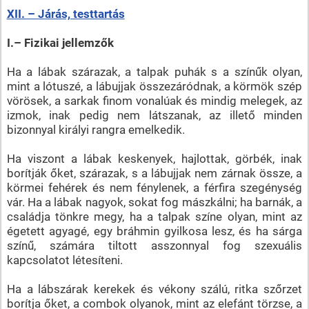
XII. – Járás, testtartás
I.– Fizikai jellemzők
Ha a lábak szárazak, a talpak puhák s a színűk olyan,
mint a lótuszé, a lábujjak összezáródnak, a körmök szép
vörösek, a sarkak finom vonalúak és mindig melegek, az
izmok, inak pedig nem látszanak, az illető minden
bizonnyal királyi rangra emelkedik.
Ha viszont a lábak keskenyek, hajlottak, görbék, inak
borítják őket, szárazak, s a lábujjak nem zárnak össze, a
körmei fehérek és nem fénylenek, a férfira szegénység
vár. Ha a lábak nagyok, sokat fog mászkálni; ha barnák, a
családja tönkre megy, ha a talpak színe olyan, mint az
égetett agyagé, egy bráhmin gyilkosa lesz, és ha sárga
színű, számára tiltott asszonnyal fog szexuális
kapcsolatot létesíteni.
Ha a lábszárak kerekek és vékony szálú, ritka szőrzet
borítja őket, a combok olyanok, mint az elefánt törzse, a