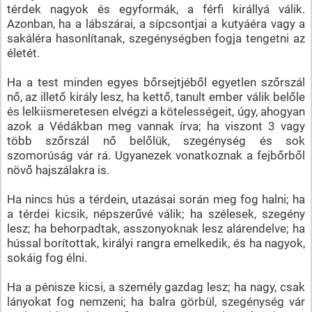
térdek nagyok és egyformák, a férfi királlyá válik.
Azonban, ha a lábszárai, a sípcsontjai a kutyáéra vagy a
sakáléra hasonlítanak, szegénységben fogja tengetni az
életét.
Ha a test minden egyes bőrsejtjéből egyetlen szőrszál
nő, az illető király lesz, ha kettő, tanult ember válik belőle
és lelkiismeretesen elvégzi a kötelességeit, úgy, ahogyan
azok a Védákban meg vannak írva; ha viszont 3 vagy
több szőrszál nő belőlük, szegénység és sok
szomorúság vár rá. Ugyanezek vonatkoznak a fejbőrből
növő hajszálakra is.
Ha nincs hús a térdein, utazásai során meg fog halni; ha
a térdei kicsik, népszerűvé válik; ha szélesek, szegény
lesz; ha behorpadtak, asszonyoknak lesz alárendelve; ha
hússal borítottak, királyi rangra emelkedik, és ha nagyok,
sokáig fog élni.
Ha a pénisze kicsi, a személy gazdag lesz; ha nagy, csak
lányokat fog nemzeni; ha balra görbül, szegénység vár