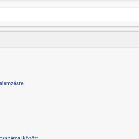
 elemzésre
úcsszámai között