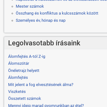
Mester számok
Összhang és konfliktus a kulcsszámok között
Személyes év, hónap és nap
Legolvasotabb írásaink
Álomfejtés A-tól Z-ig
Álomszótár
Önéletrajz helyett
Álomfejtés
Mit jelent a fog elvesztésének álma?
Viszketés
Összetett számok
Mennyi ideig marad gyomrunkban az étel?