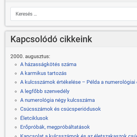
Keresés
Kapcsolódó cikkeink
2000. augusztus:
A házasságkötés száma
A karmikus tartozás
A kulcsszámok értékelése – Példa a numerológiai
A legfőbb szenvedély
A numerológia négy kulcsszáma
Csúcsszámok és csúcsperiódusok
Életciklusok
Erőpróbák, megpróbáltatások
Kapcsolat a kulcsszámok és az életszakaszok cs