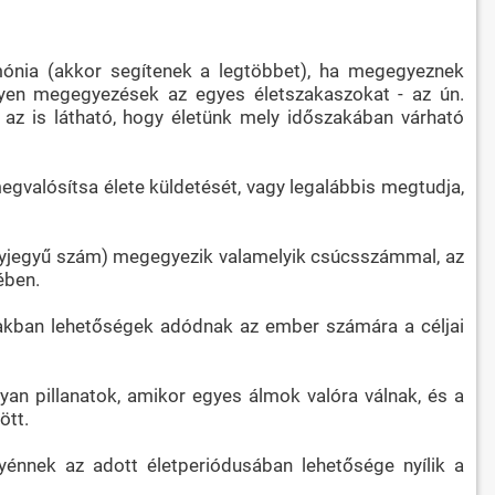
mónia (akkor segítenek a legtöbbet), ha megegyeznek
lyen megegyezések az egyes életszakaszokat - az ún.
az is látható, hogy életünk mely időszakában várható
valósítsa élete küldetését, vagy legalábbis megtudja,
gyjegyű szám) megegyezik valamelyik csúcsszámmal, az
ében.
szakban lehetőségek adódnak az ember számára a céljai
an pillanatok, amikor egyes álmok valóra válnak, és a
ött.
énnek az adott életperiódusában lehetősége nyílik a