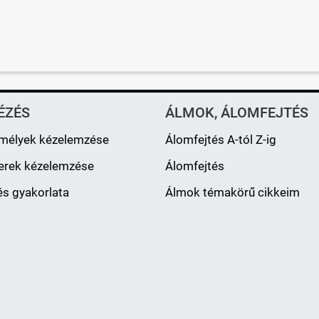
ÉZÉS
ÁLMOK, ÁLOMFEJTÉS
mélyek kézelemzése
Álomfejtés A-tól Z-ig
erek kézelemzése
Álomfejtés
s gyakorlata
Álmok témakörű cikkeim