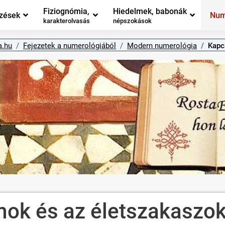
Fiziognómia,
Hiedelmek, babonák
zések
Num
karakterolvasás
népszokások
a.hu
Fejezetek a numerológiából
Modern numerológia
Kapc
mok és az életszakaszo