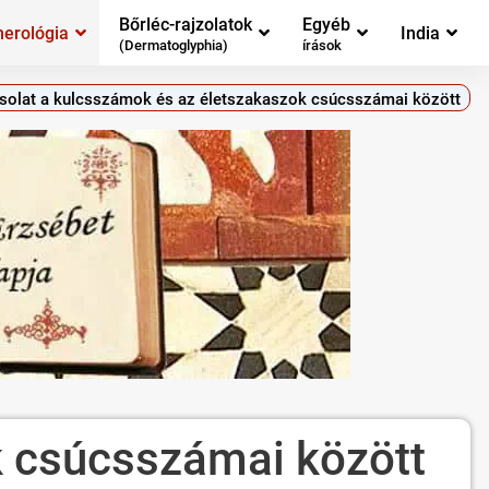
Bőrléc-rajzolatok
Egyéb
erológia
India
(Dermatoglyphia)
írások
solat a kulcsszámok és az életszakaszok csúcsszámai között
k csúcsszámai között