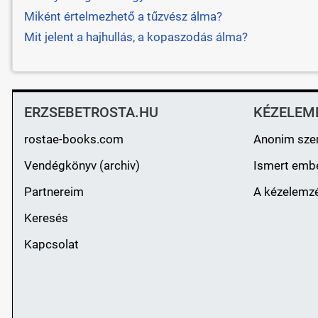
Miként értelmezhető a tűzvész álma?
Mit jelent a hajhullás, a kopaszodás álma?
ERZSEBETROSTA.HU
KÉZELEM
rostae-books.com
Anonim sze
Vendégkönyv (archiv)
Ismert emb
Partnereim
A kézelemzé
Keresés
Kapcsolat