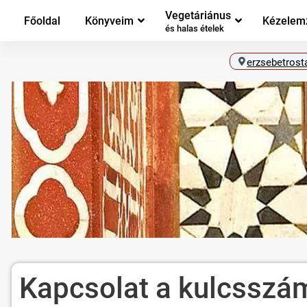
Vegetáriánus
Főoldal
Könyveim
Kézelem
és halas ételek
erzsebetrost
Kapcsolat a kulcsszá