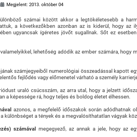
Megjelent: 2013. október 04
különböző számai között akkor a legtökéletesebb a har
ttuk, a következőkben azonban az is kiderül, hogy az i
ében ugyancsak ígéretes jövőt sugallnak. Sőt ez esetben 
lamelyikkel, lehetőség adódik az ember számára, hogy meg
pjának számjegyeiből numerológiai összeadással kapott e
elentős fejlődés vagy előmenetel várható a személy karrierj
ódust uraló csúcsszám, az arra utal, hogy a jelzett idő
 a képessége rá, hogy teljes és boldog életet élhessen.
mával
azonos, a megfelelő időszakok során adódhatnak oly
a különbséget a tények és a megvalósíthatatlan vágyak köz
ezés) számával
megegyező, az annak a jele, hogy az egy