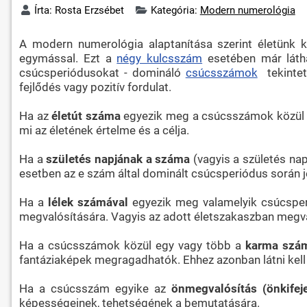
Írta:
Rosta Erzsébet
Kategória:
Modern numerológia
A modern numerológia alaptanítása szerint életünk 
egymással. Ezt a
négy kulcsszám
esetében már látha
csúcsperiódusokat - domináló
csúcsszámok
tekintet
fejlődés vagy pozitív fordulat.
Ha az
életút száma
egyezik meg a csúcsszámok közül va
mi az életének értelme és a célja.
Ha a
születés napjának a száma
(vagyis a születés na
esetben az e szám által dominált csúcsperiódus során j
Ha a
lélek számával
egyezik meg valamelyik csúcsperi
megvalósítására. Vagyis az adott életszakaszban megvan
Ha a csúcsszámok közül egy vagy több a
karma szá
fantáziaképek megragadhatók. Ehhez azonban látni kell 
Ha a csúcsszám egyike az
önmegvalósítás (önkifej
képességeinek, tehetségének a bemutatására.