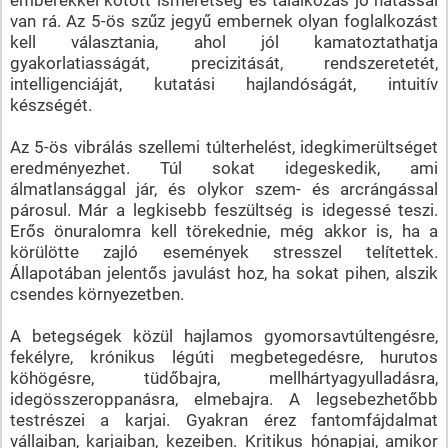
van rá. Az 5-ös szűz jegyű embernek olyan foglalkozást
kell választania, ahol jól kamatoztathatja
gyakorlatiasságát, precizitását, rendszeretetét,
intelligenciáját, kutatási hajlandóságát, intuitív
készségét.
Az 5-ös vibrálás szellemi túlterhelést, idegkimerültséget
eredményezhet. Túl sokat idegeskedik, ami
álmatlansággal jár, és olykor szem- és arcrángással
párosul. Már a legkisebb feszültség is idegessé teszi.
Erős önuralomra kell törekednie, még akkor is, ha a
körülötte zajló események stresszel telítettek.
Állapotában jelentős javulást hoz, ha sokat pihen, alszik
csendes környezetben.
A betegségek közül hajlamos gyomorsavtúltengésre,
fekélyre, krónikus légúti megbetegedésre, hurutos
köhögésre, tüdőbajra, mellhártyagyulladásra,
idegösszeroppanásra, elmebajra. A legsebezhetőbb
testrészei a karjai. Gyakran érez fantomfájdalmat
vállaiban, karjaiban, kezeiben. Kritikus hónapjai, amikor