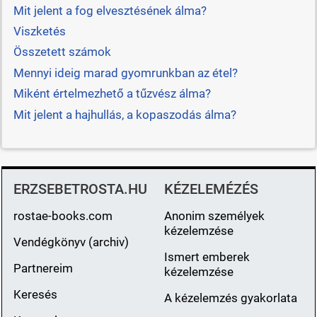
Mit jelent a fog elvesztésének álma?
Viszketés
Összetett számok
Mennyi ideig marad gyomrunkban az étel?
Miként értelmezhető a tűzvész álma?
Mit jelent a hajhullás, a kopaszodás álma?
ERZSEBETROSTA.HU
KÉZELEMÉZÉS
rostae-books.com
Anonim személyek
kézelemzése
Vendégkönyv (archiv)
Ismert emberek
Partnereim
kézelemzése
Keresés
A kézelemzés gyakorlata