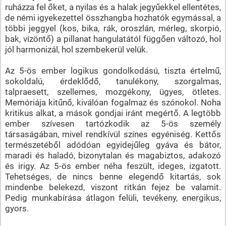
ruházza fel őket, a nyilas és a halak jegyűekkel ellentétes,
de némi igyekezettel összhangba hozhatók egymással, a
többi jeggyel (kos, bika, rák, oroszlán, mérleg, skorpió,
bak, vízöntő) a pillanat hangulatától függően változó, hol
jól harmonizál, hol szembekerül velük.
Az 5-ös ember logikus gondolkodású, tiszta értelmű,
sokoldalú, érdeklődő, tanulékony, szorgalmas,
talpraesett, szellemes, mozgékony, ügyes, ötletes.
Memóriája kitűnő, kiválóan fogalmaz és szónokol. Noha
kritikus alkat, a mások gondjai iránt megértő. A legtöbb
ember szívesen tartózkodik az 5-ös személy
társaságában, mivel rendkívül színes egyéniség. Kettős
természetéből adódóan egyidejűleg gyáva és bátor,
maradi és haladó, bizonytalan és magabiztos, adakozó
és irigy. Az 5-ös ember néha feszült, ideges, izgatott.
Tehetséges, de nincs benne elegendő kitartás, sok
mindenbe belekezd, viszont ritkán fejez be valamit.
Pedig munkabírása átlagon felüli, tevékeny, energikus,
gyors.