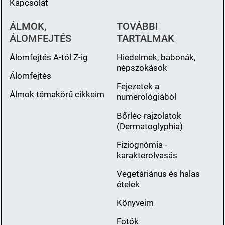
Kapcsolat
ÁLMOK,
TOVÁBBI
ÁLOMFEJTÉS
TARTALMAK
Álomfejtés A-tól Z-ig
Hiedelmek, babonák,
népszokások
Álomfejtés
Fejezetek a
Álmok témakörű cikkeim
numerológiából
Bőrléc-rajzolatok
(Dermatoglyphia)
Fiziognómia -
karakterolvasás
Vegetáriánus és halas
ételek
Könyveim
Fotók