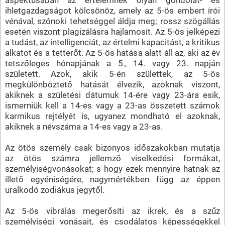
ihletgazdagságot kölcsönöz, amely az 5-ös embert írói
vénával, szónoki tehetséggel áldja meg; rossz szögállás
esetén viszont plagizálásra hajlamosít. Az 5-ös jelképezi
a tudást, az intelligenciát, az értelmi kapacitást, a kritikus
alkatot és a tetterőt. Az 5-ös hatása alatt áll az, aki az év
tetszőleges hónapjának a 5., 14. vagy 23. napján
született. Azok, akik 5-én születtek, az 5-ös
megkülönböztető hatását élvezik, azoknak viszont,
akiknek a születési dátumuk 14-ére vagy 23-ára esik,
ismerniük kell a 14-es vagy a 23-as összetett számok
karmikus rejtélyét is, ugyanez mondható el azoknak,
akiknek a névszáma a 14-es vagy a 23-as.
Az ötös személy csak bizonyos időszakokban mutatja
az ötös számra jellemző viselkedési formákat,
személyiségvonásokat; s hogy ezek mennyire hatnak az
illető egyéniségére, nagymértékben függ az éppen
uralkodó zodiákus jegytől.
Az 5-ös vibrálás megerősíti az ikrek, és a szűz
személyiségi vonásait, és csodálatos képességekkel