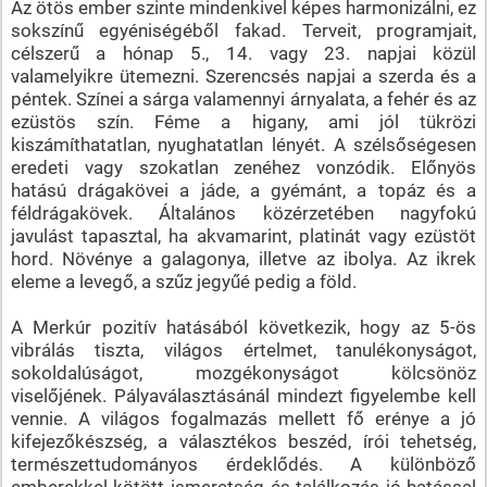
Az ötös ember szinte mindenkivel képes harmonizálni, ez
sokszínű egyéniségéből fakad. Terveit, programjait,
célszerű a hónap 5., 14. vagy 23. napjai közül
valamelyikre ütemezni. Szerencsés napjai a szerda és a
péntek. Színei a sárga valamennyi árnyalata, a fehér és az
ezüstös szín. Féme a higany, ami jól tükrözi
kiszámíthatatlan, nyughatatlan lényét. A szélsőségesen
eredeti vagy szokatlan zenéhez vonzódik. Előnyös
hatású drágakövei a jáde, a gyémánt, a topáz és a
féldrágakövek. Általános közérzetében nagyfokú
javulást tapasztal, ha akvamarint, platinát vagy ezüstöt
hord. Növénye a galagonya, illetve az ibolya. Az ikrek
eleme a levegő, a szűz jegyűé pedig a föld.
A Merkúr pozitív hatásából következik, hogy az 5-ös
vibrálás tiszta, világos értelmet, tanulékonyságot,
sokoldalúságot, mozgékonyságot kölcsönöz
viselőjének. Pályaválasztásánál mindezt figyelembe kell
vennie. A világos fogalmazás mellett fő erénye a jó
kifejezőkészség, a választékos beszéd, írói tehetség,
természettudományos érdeklődés. A különböző
emberekkel kötött ismeretség és találkozás jó hatással