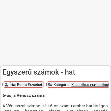
Egyszerű számok - hat
Írta:
Rosta Erzsébet
Kategória:
Klasszikus numerológi
6-os, a Vénusz száma
A Vénusszal szimbolizált 6-os számú ember barátságos,
kedélyes, közvetlen, vidám, simulékony, odaadó,