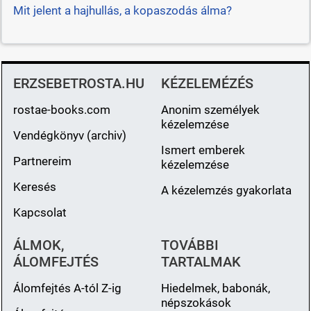
Mit jelent a hajhullás, a kopaszodás álma?
ERZSEBETROSTA.HU
KÉZELEMÉZÉS
rostae-books.com
Anonim személyek
kézelemzése
Vendégkönyv (archiv)
Ismert emberek
Partnereim
kézelemzése
Keresés
A kézelemzés gyakorlata
Kapcsolat
ÁLMOK,
TOVÁBBI
ÁLOMFEJTÉS
TARTALMAK
Álomfejtés A-tól Z-ig
Hiedelmek, babonák,
népszokások