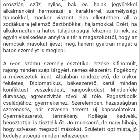
oroszlán, szűz, nyilas, bak és halak jegyűekkel
alkalmanként harmonizál a karakterrel, személyiségi
típusokkal, máskor viszont éles ellentétben áll a
zodiákusra jellemző ösztönökkel, hajlamokkal. Ezért, ha
alkalomadtán a hatos tulajdonságai felszínre törnek, az
egyén viselkedése annyira eltér a megszokottól, hogy az
nemcsak másokat ijeszt meg, hanem gyakran magát a
hatos személyt is meglepi.
A 6-os számú személy esztétikai érzéke kifinomult,
rajong minden szép tárgyért, nemes ékszerért. Fogékony
a művészetek iránt. Általában rendszerető, de olykor
felületes, Diplomatikus, békeszerető, kerül minden
konfliktust, veszekedést, hangoskodást. Mindenféle
durvaság, agresszivitás távol áll tőle. Ragaszkodik
családjához, gyermekeihez. Szerelemben, házasságban
szerencsés, bár szívesen teremt új kapcsolatokat.
Gyermekszerető, termékeny. Kollégái kedvelik,
beosztottjai is tisztelik őt. Jó munkaerő, de nagy hibája,
hogy szívesen megszól másokat. Született optimista, jó
kedélye átsegíti minden nehézségen.