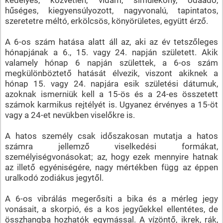
hűséges, kiegyensúlyozott, nagyvonalú, tapintatos,
szeretetre méltó, erkölcsös, könyörületes, együtt érző.
A 6-os szám hatása alatt áll az, aki az év tetszőleges
hónapjának a 6., 15. vagy 24. napján született. Akik
valamely hónap 6 napján születtek, a 6-os szám
megkülönböztető hatását élvezik, viszont akiknek a
hónap 15. vagy 24. napjára esik születési dátumuk,
azoknak ismerniük kell a 15-ös és a 24-es összetett
számok karmikus rejtélyét is. Ugyanez érvényes a 15-öt
vagy a 24-et nevükben viselőkre is.
A hatos személy csak időszakosan mutatja a hatos
számra jellemző viselkedési formákat,
személyiségvonásokat; az, hogy ezek mennyire hatnak
az illető egyéniségére, nagy mértékben függ az éppen
uralkodó zodiákus jegytől.
A 6-os vibrálás megerősíti a bika és a mérleg jegy
vonásait, a skorpió, és a kos jegyűekkel ellentétes, de
összhangba hozhatók egymással. A vízöntő, ikrek, rák,