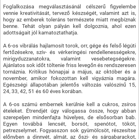
Foglalkozása megválasztásánál célszerű figyelembe
vennie kreativitását, tervező készségét, valamint azt is,
hogy az emberek toleráns természete miatt megbíznak
benne. Tehát olyan pályán kell dolgoznia, ahol ezen
adottságait jól kamatoztathatja.
A 6-os vibrálás hajlamosít torok, orr, gége és felső légúti
fertőzésekre, szív- és vérkeringési rendellenességekre,
mirigyduzzanatokra, valamint vesebetegségekre.
Ajánlatos sok időt töltenie friss levegőn és rendszeresen
tornáznia. Kritikus hónapjai a május, az október és a
november, amikor fokozottan kell vigyáznia magára.
Egészségi állapotában jelentős változás valószínű 15,
24, 33, 42, 51 és 60 éves korában.
A 6-os számú embernek kerülnie kell a cukros, zsíros
ételeket. Étrendjét úgy válogassa össze, hogy abban
szerepeljen mindenfajta hüvelyes, de elsősorban bab.
Egyen továbbá lencsét, borsót, spenótot, tököt,
petrezselymet. Fogyasszon sok gyümölcsöt, részesítse
előnyben a dinnyét, almát, az őszi- és sárgabarackot,