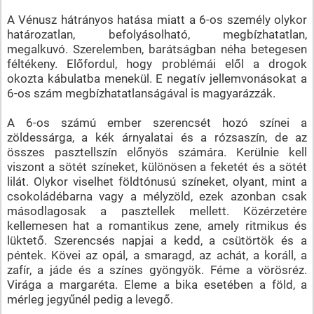
A Vénusz hátrányos hatása miatt a 6-os személy olykor
határozatlan, befolyásolható, megbízhatatlan,
megalkuvó. Szerelemben, barátságban néha betegesen
féltékeny. Előfordul, hogy problémái elől a drogok
okozta kábulatba menekül. E negatív jellemvonásokat a
6-os szám megbízhatatlanságával is magyarázzák.
A 6-os számú ember szerencsét hozó színei a
zöldessárga, a kék árnyalatai és a rózsaszín, de az
összes pasztellszín előnyös számára. Kerülnie kell
viszont a sötét színeket, különösen a feketét és a sötét
lilát. Olykor viselhet földtónusú színeket, olyant, mint a
csokoládébarna vagy a mélyzöld, ezek azonban csak
másodlagosak a pasztellek mellett. Közérzetére
kellemesen hat a romantikus zene, amely ritmikus és
lüktető. Szerencsés napjai a kedd, a csütörtök és a
péntek. Kövei az opál, a smaragd, az achát, a koráll, a
zafír, a jáde és a színes gyöngyök. Féme a vörösréz.
Virága a margaréta. Eleme a bika esetében a föld, a
mérleg jegyűnél pedig a levegő.