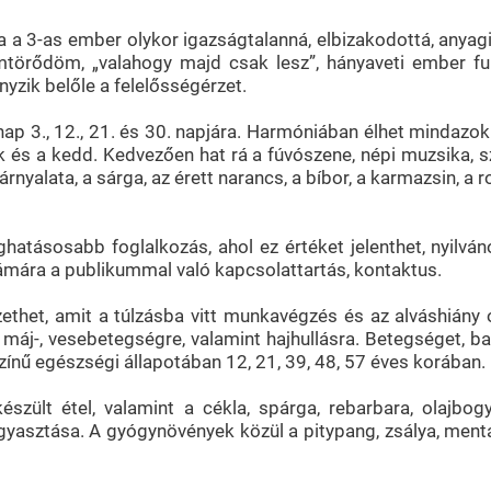
 a 3-as ember olykor igazságtalanná, elbizakodottá, anyagi
mtörődöm, „valahogy majd csak lesz”, hányaveti ember fur
nyzik belőle a felelősségérzet.
ap 3., 12., 21. és 30. napjára. Harmóniában élhet mindazokk
k és a kedd. Kedvezően hat rá a fúvószene, népi muzsika, szi
 árnyalata, a sárga, az érett narancs, a bíbor, a karmazsin, a
ghatásosabb foglalkozás, ahol ez értéket jelenthet, nyilv
ámára a publikummal való kapcsolattartás, kontaktus.
zethet, amit a túlzásba vitt munkavégzés és az alváshiány
 máj-, vesebetegségre, valamint hajhullásra. Betegséget, bal
színű egészségi állapotában 12, 21, 39, 48, 57 éves korában.
ült étel, valamint a cékla, spárga, rebarbara, olajbogyó
gyasztása. A gyógynövények közül a pitypang, zsálya, menta