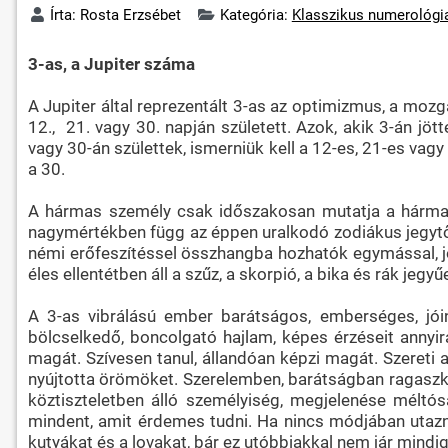
Írta:
Rosta Erzsébet
Kategória:
Klasszikus numerológi
3-as, a Jupiter száma
A Jupiter által reprezentált 3-as az optimizmus, a mozg
12., 21. vagy 30. napján született. Azok, akik 3-án jö
vagy 30-án születtek, ismerniük kell a 12-es, 21-es vag
a 30.
A hármas személy csak időszakosan mutatja a hármasr
nagymértékben függ az éppen uralkodó zodiákus jegytől. 
némi erőfeszítéssel összhangba hozhatók egymással, jól 
éles ellentétben áll a szűz, a skorpió, a bika és rák jeg
A 3-as vibrálású ember barátságos, emberséges, jóin
bölcselkedő, boncolgató hajlam, képes érzéseit annyir
magát. Szívesen tanul, állandóan képzi magát. Szereti a
nyújtotta örömöket. Szerelemben, barátságban ragaszkod
köztiszteletben álló személyiség, megjelenése méltó
mindent, amit érdemes tudni. Ha nincs módjában utazni
kutyákat és a lovakat, bár ez utóbbiakkal nem jár mindi