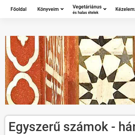
Vegetáriánus
Főoldal
Könyveim
Kézelem
és halas ételek
Egyszerű számok - h