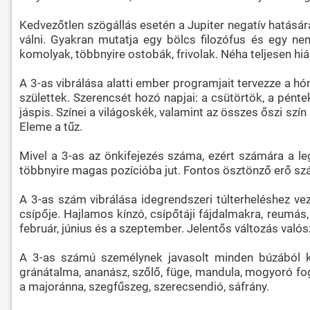
Kedvezőtlen szögállás esetén a Jupiter negatív hatására
válni. Gyakran mutatja egy bölcs filozófus és egy ne
komolyak, többnyire ostobák, frivolak. Néha teljesen hiá
A 3-as vibrálása alatti ember programjait tervezze a hón
születtek. Szerencsét hozó napjai: a csütörtök, a pénte
jáspis. Színei a világoskék, valamint az összes őszi szín
Eleme a tűz.
Mivel a 3-as az önkifejezés száma, ezért számára a le
többnyire magas pozícióba jut. Fontos ösztönző erő sz
A 3-as szám vibrálása idegrendszeri túlterheléshez ve
csípője. Hajlamos kínzó, csípőtáji fájdalmakra, reumás,
február, június és a szeptember. Jelentős változás való
A 3-as számú személynek javasolt minden búzából kész
gránátalma, ananász, szőlő, füge, mandula, mogyoró fo
a majoránna, szegfűszeg, szerecsendió, sáfrány.