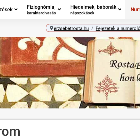
Fiziognómia,
Hiedelmek, babonák
zések
Num
karakterolvasás
népszokások
erzsebetrosta.hu
Fejezetek a numerol
árom