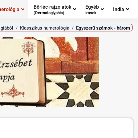
Bőrléc-rajzolatok
Egyéb
erológia
India
(Dermatoglyphia)
írások
ógiából
Klasszikus numerológia
Egyszerű számok - három