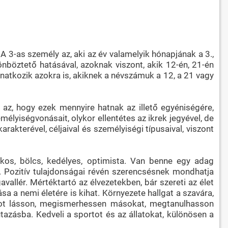
A 3-as személy az, aki az év valamelyik hónapjának a 3.,
önböztető hatásával, azoknak viszont, akik 12-én, 21-én
onatkozik azokra is, akiknek a névszámuk a 12, a 21 vagy
z, hogy ezek mennyire hatnak az illető egyéniségére,
élyiségvonásait, olykor ellentétes az ikrek jegyével, de
akterével, céljaival és személyiségi típusaival, viszont
okos, bölcs, kedélyes, optimista. Van benne egy adag
i. Pozitív tulajdonságai révén szerencsésnek mondhatja
vallér. Mértéktartó az élvezetekben, bár szereti az élet
 a nemi életére is kihat. Környezete hallgat a szavára,
lágot lásson, megismerhessen másokat, megtanulhasson
azásba. Kedveli a sportot és az állatokat, különösen a