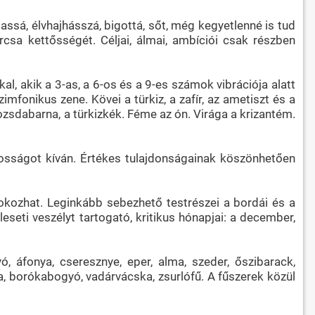
assá, élvhajhásszá, bigottá, sőt, még kegyetlenné is tud
csa kettősségét. Céljai, álmai, ambíciói csak részben
al, akik a 3-as, a 6-os és a 9-es számok vibrációja alatt
mfonikus zene. Kövei a türkiz, a zafír, az ametiszt és a
 rozsdabarna, a türkizkék. Féme az ón. Virága a krizantém.
ánosságot kíván. Értékes tulajdonságainak köszönhetően
 okozhat. Leginkább sebezhető testrészei a bordái és a
eseti veszélyt tartogató, kritikus hónapjai: a december,
, áfonya, cseresznye, eper, alma, szeder, őszibarack,
, borókabogyó, vadárvácska, zsurlófű. A fűszerek közül