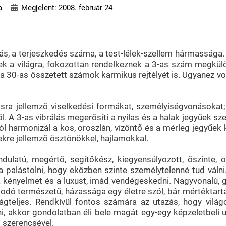
a
Megjelent: 2008. február 24
ás, a terjeszkedés száma, a test-lélek-szellem hármassága. 
ttek a világra, fokozottan rendelkeznek a 3-as szám megkül
y a 30-as összetett számok karmikus rejtélyét is. Ugyanez v
a jellemző viselkedési formákat, személyiségvonásokat; a
A 3-as vibrálás megerősíti a nyilas és a halak jegyűek szem
harmonizál a kos, oroszlán, vízöntő és a mérleg jegyűek kar
yűekre jellemző ösztönökkel, hajlamokkal.
dulatú, megértő, segítőkész, kiegyensúlyozott, őszinte, 
a palástolni, hogy eközben szinte személytelenné tud váln
 kényelmet és a luxust, imád vendégeskedni. Nagyvonalú, ga
ó természetű, házassága egy életre szól, bár mértéktartása
ságteljes. Rendkívül fontos számára az utazás, hogy vi
, akkor gondolatban éli bele magát egy-egy képzeletbeli ut
g szerencsével.