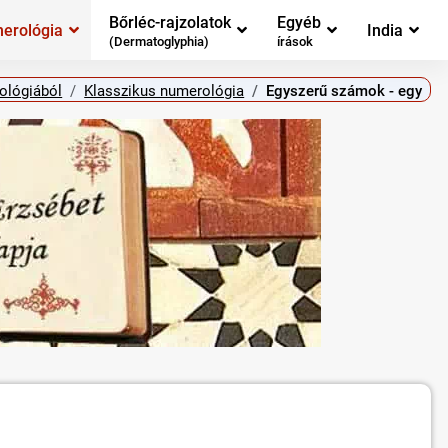
Bőrléc-rajzolatok
Egyéb
erológia
India
(Dermatoglyphia)
írások
ológiából
Klasszikus numerológia
Egyszerű számok - egy