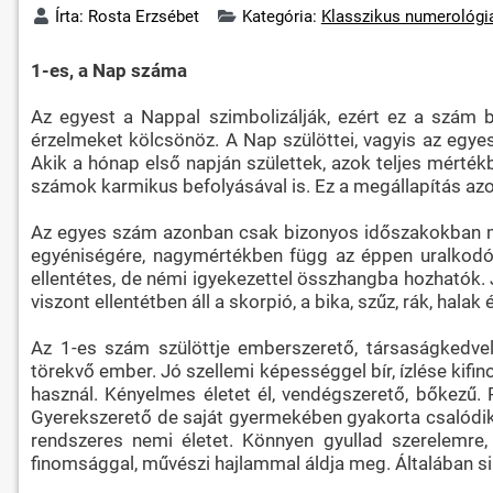
Írta:
Rosta Erzsébet
Kategória:
Klasszikus numerológi
1-es, a Nap száma
Az egyest a Nappal szimbolizálják, ezért ez a szám b
érzelmeket kölcsönöz. A Nap szülöttei, vagyis az egyes
Akik a hónap első napján születtek, azok teljes mértékb
számok karmikus befolyásával is. Ez a megállapítás azo
Az egyes szám azonban csak bizonyos időszakokban mut
egyéniségére, nagymértékben függ az éppen uralkodó z
ellentétes, de némi igyekezettel összhangba hozhatók. J
viszont ellentétben áll a skorpió, a bika, szűz, rák, halak
Az 1-es szám szülöttje emberszerető, társaságkedvelő
törekvő ember. Jó szellemi képességgel bír, ízlése kifin
használ. Kényelmes életet él, vendégszerető, bőkezű. R
Gyerekszerető de saját gyermekében gyakorta csalódik. A
rendszeres nemi életet. Könnyen gyullad szerelemre,
finomsággal, művészi hajlammal áldja meg. Általában sike