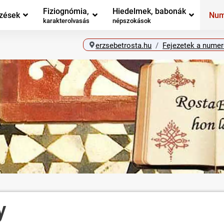
Fiziognómia,
Hiedelmek, babonák
zések
Num
karakterolvasás
népszokások
erzsebetrosta.hu
Fejezetek a numer
y