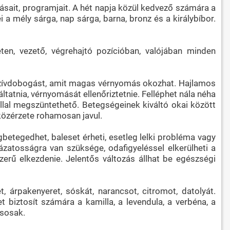
sait, programjait. A hét napja közül kedvező számára a
 a mély sárga, nap sárga, barna, bronz és a királybíbor.
ten, vezető, végrehajtó pozícióban, valójában minden
 szívdobogást, amit magas vérnyomás okozhat. Hajlamos
tnia, vérnyomását ellenőriztetnie. Felléphet nála néha
ollal megszüntethető. Betegségeinek kiváltó okai között
közérzete rohamosan javul.
etegedhet, baleset érheti, esetleg lelki probléma vagy
ázatosságra van szüksége, odafigyeléssel elkerülheti a
zerű elkezdenie. Jelentős változás állhat be egészségi
árpakenyeret, sóskát, narancsot, citromot, datolyát.
t biztosít számára a kamilla, a levendula, a verbéna, a
ásosak.