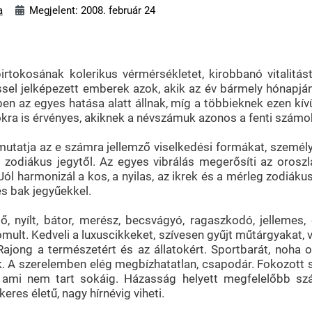
a
Megjelent: 2008. február 24
irtokosának kolerikus vérmérsékletet, kirobbanó vitalitá
sel jelképezett emberek azok, akik az év bármely hónapjána
en az egyes hatása alatt állnak, míg a többieknek ezen kív
kra is érvényes, akiknek a névszámuk azonos a fenti számok
atja az e számra jellemző viselkedési formákat, személyi
odiákus jegytől. Az egyes vibrálás megerősíti az oroszlán
ól harmonizál a kos, a nyilas, az ikrek és a mérleg zodiáku
 és bak jegyűekkel.
, nyílt, bátor, merész, becsvágyó, ragaszkodó, jellemes
omult. Kedveli a luxuscikkeket, szívesen gyűjt műtárgyakat, 
ajong a természetért és az állatokért. Sportbarát, noha ol
 szerelemben elég megbízhatatlan, csapodár. Fokozott szexu
 ami nem tart sokáig. Házasság helyett megfelelőbb szá
res életű, nagy hírnévig viheti.