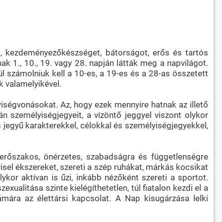
st, kezdeményezőkészséget, bátorságot, erős és tartós
k 1., 10., 19. vagy 28. napján látták meg a napvilágot.
ül számolniuk kell a 10-es, a 19-es és a 28-as összetett
 valamelyikével.
ségvonásokat. Az, hogy ezek mennyire hatnak az illető
 személyiségjegyeit, a vízöntő jeggyel viszont olykor
s jegyű karakterekkel, célokkal és személyiségjegyekkel,
, erőszakos, önérzetes, szabadságra és függetlenségre
visel ékszereket, szereti a szép ruhákat, márkás kocsikat
ykor aktívan is űzi, inkább nézőként szereti a sportot.
alitása szinte kielégíthetetlen, túl fiatalon kezdi el a
mára az élettársi kapcsolat. A Nap kisugárzása lelki