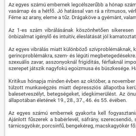
Az egyes számú embernek legcélszerűbb a hónap számána
vasárnap és a hétfő. Jó hatással van rá a ritmusos, vér
Féme az arany, eleme a tűz. Drágaköve a gyémánt, valami
Az 1-es szám vibrálásának köszönhetően sikeresen te
önbizalmat igénylő és intuitív, éleslátását jól kamatozt
Az egyes vibrálás miatt különböző szívproblémáknak, 
gerincproblémákra, szem- és légúti megbetegedésekre. 
szexuális zavar, asszonyoknál frigiditás, férfiaknál i
szerepet játszik nagyfokú egoizmusa és büszkesége. Ha
Kritikus hónapja minden évben az október, a november 
túlzott munkavégzés miatt depressziós állapotba kerül
balesetveszélyt, betegségeket, idegkimerülést. Az önu
állapotában életének 19., 28., 37., 46. és 55. évében.
Az egyes számú embernek gyakorta kell fogyasztania 
Ajánlott fűszerek a babérlevél, sáfrány, szerecsendió,
tárnicsgyökér, porcsinfű, bengekéreg, macskagyökér fő