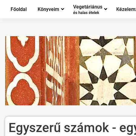
Vegetáriánus
Főoldal
Könyveim
Kézelem
és halas ételek
Egyszerű számok - eg