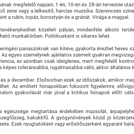
k megfelelő napjain, 1-én, 10-én és 28-án terveznie utazá
bő zene vagy a lelkesítő, harcias muzsika. Szerencsés színei
nt a rubin, topáz, borostyán és a gránát. Virága a magyal.
vékenykedhet közéleti pályán, mindenféle alkotó terüle
atható munkakörben. Politikusként is sikeres lehet.
keringési panaszoknak van kitéve, gyakorta érezhet heves
Az egyes személynek ajánlatos szemeit gyakran megvizsgálta
mpotencia, ez azonban csak ideiglenes, mert megfelelő kontr
 képes toleránsabbá, rugalmasabbá válni, akkor általános 
és a december. Elsősorban ezek az időszakok, amikor megb
het. Az említett hónapokban fokozott figyelemre, elővigy
ralom gyakorlását már jóval a kritikus hónapok előtt céls
egészsége megtartása érdekében mazsolát, árpapelyhet, 
 szegfűszeg, kakukkfű. A gyógynövények közül jó közérzete
zete. Ezek nyugtatóként vagy erősítőszerként egyaránt hat