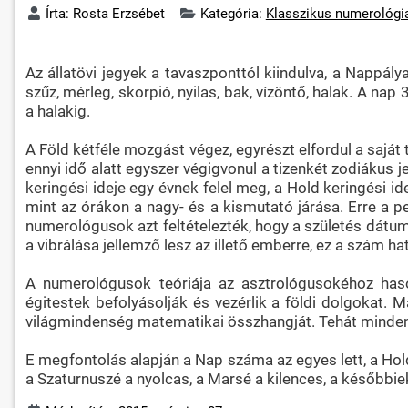
Írta:
Rosta Erzsébet
Kategória:
Klasszikus numerológi
Az állatövi jegyek a tavaszponttól kiindulva, a Nappál
szűz, mérleg, skorpió, nyilas, bak, vízöntő, halak. A n
a halakig.
A Föld kétféle mozgást végez, egyrészt elfordul a saját 
ennyi idő alatt egyszer végigvonul a tizenkét zodiákus j
keringési ideje egy évnek felel meg, a Hold keringési i
mint az órákon a nagy- és a kismutató járása. Erre a p
numerológusok azt feltételezték, hogy a születés dát
a vibrálása jellemző lesz az illető emberre, ez a szám ha
A numerológusok teóriája az asztrológusokéhoz has
égitestek befolyásolják és vezérlik a földi dolgokat.
világmindenség matematikai összhangját. Tehát minden a
E megfontolás alapján a Nap száma az egyes lett, a Hold
a Szaturnuszé a nyolcas, a Marsé a kilences, a későbbie