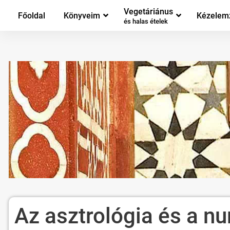
Vegetáriánus
Főoldal
Könyveim
Kézelem
és halas ételek
Az asztrológia és a n