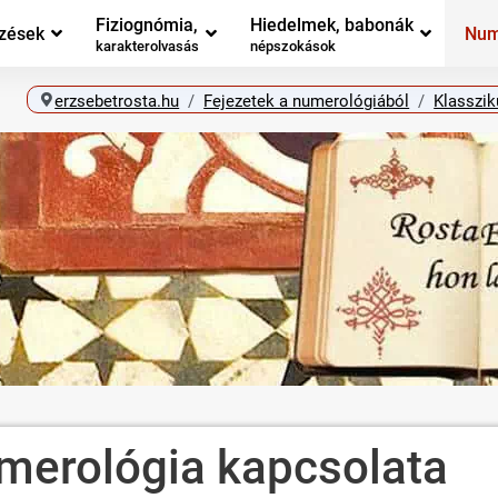
Fiziognómia,
Hiedelmek, babonák
zések
Num
karakterolvasás
népszokások
erzsebetrosta.hu
Fejezetek a numerológiából
Klasszi
umerológia kapcsolata