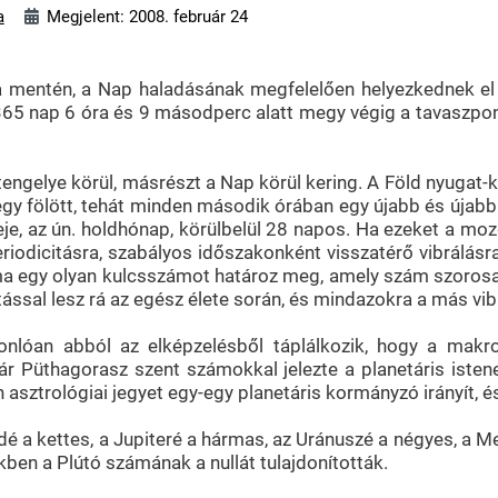
a
Megjelent: 2008. február 24
ya mentén, a Nap haladásának megfelelően helyezkednek el a
ap 365 nap 6 óra és 9 másodperc alatt megy végig a tavaszpo
tengelye körül, másrészt a Nap körül kering. A Föld nyugat-k
egy fölött, tehát minden második órában egy újabb és újabb 
deje, az ún. holdhónap, körülbelül 28 napos. Ha ezeket a m
eriodicitásra, szabályos időszakonként visszatérő vibrálásr
uma egy olyan kulcsszámot határoz meg, amely szám szoros
tással lesz rá az egész élete során, és mindazokra a más vibr
onlóan abból az elképzelésből táplálkozik, hogy a makr
 Már Püthagorasz szent számokkal jelezte a planetáris is
sztrológiai jegyet egy-egy planetáris kormányzó irányít, é
é a kettes, a Jupiteré a hármas, az Uránuszé a négyes, a M
kben a Plútó számának a nullát tulajdonították.