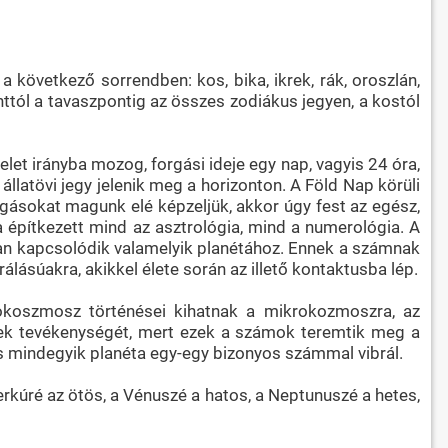
 következő sorrendben: kos, bika, ikrek, rák, oroszlán,
nttól a tavaszpontig az összes zodiákus jegyen, a kostól
elet irányba mozog, forgási ideje egy nap, vagyis 24 óra,
állatövi jegy jelenik meg a horizonton. A Föld Nap körüli
ozgásokat magunk elé képzeljük, akkor úgy fest az egész,
a építkezett mind az asztrológia, mind a numerológia. A
an kapcsolódik valamelyik planétához. Ennek a számnak
álásúakra, akikkel élete során az illető kontaktusba lép.
okoszmosz történései kihatnak a mikrokozmoszra, az
tenek tevékenységét, mert ezek a számok teremtik meg a
s mindegyik planéta egy-egy bizonyos számmal vibrál.
erkúré az ötös, a Vénuszé a hatos, a Neptunuszé a hetes,