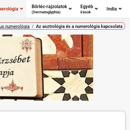
Bőrléc-rajzolatok
Egyéb
erológia
India
(Dermatoglyphia)
írások
kus numerológia
Az asztrológia és a numerológia kapcsolata