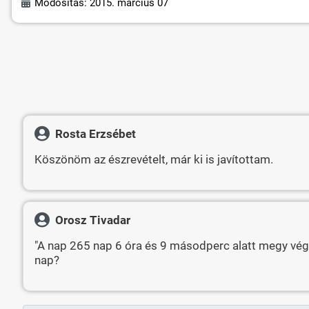
Módosítás: 2015. március 07
Rosta Erzsébet
Köszönöm az észrevételt, már ki is javítottam.
Orosz Tivadar
"A nap 265 nap 6 óra és 9 másodperc alatt megy végig
nap?