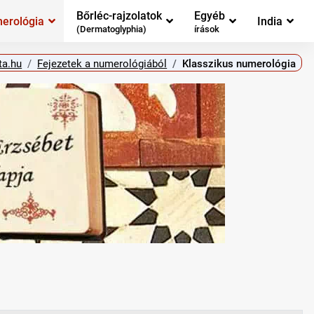
Bőrléc-rajzolatok
Egyéb
erológia
India
(Dermatoglyphia)
írások
ta.hu
Fejezetek a numerológiából
Klasszikus numerológia