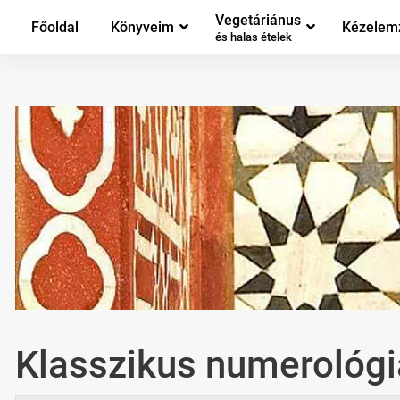
Vegetáriánus
Főoldal
Könyveim
Kézelem
és halas ételek
Klasszikus numerológi