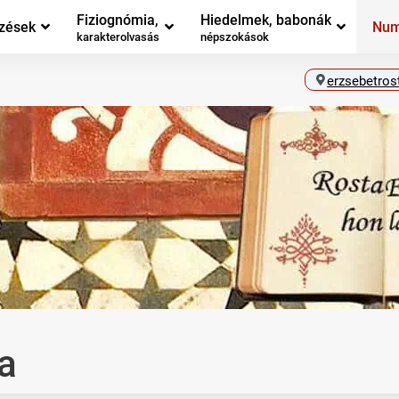
Fiziognómia,
Hiedelmek, babonák
zések
Num
karakterolvasás
népszokások
erzsebetros
a