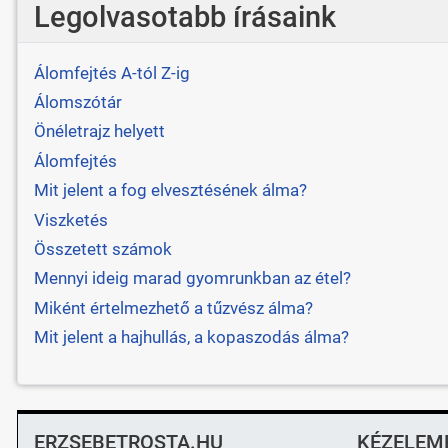
Legolvasotabb írásaink
Álomfejtés A-tól Z-ig
Álomszótár
Önéletrajz helyett
Álomfejtés
Mit jelent a fog elvesztésének álma?
Viszketés
Összetett számok
Mennyi ideig marad gyomrunkban az étel?
Miként értelmezhető a tűzvész álma?
Mit jelent a hajhullás, a kopaszodás álma?
ERZSEBETROSTA.HU
KÉZELEM