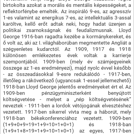
birtokolta azokat a morális és mentális képességeket, a
reflektorfénybe emelték. Az inspiráló 9-es, az agresszív
1-es valamint az energikus 7-es, az intellektuális 3-assal
karöltve, kellő erőt adtak neki, hogy hadat üzenjen a
politikai zsarnokságnak és feudalizmusnak. Lloyd
George 1916-ban ragadta kezébe a kormánykereket, és
ő volt az, aki az I. világháborúban megmentette Angliát a
szégyenletes kudarctól. Az 1909, 1917 és 1918
különösen emlékezetes évek voltak a karrierje
szempontjából. 1909-ben (mely év számjegyeinek
összege az 1-es eredményezi), majd nyolc évvel később
- az összeadásokkal 9-esre redukálódó - 1917-ben,
illetőleg a rákövetkező (ugyancsak 1-essel jellemezhető)
1918-ban Lloyd George jelentős eredményeket ért el. Az
1909-ben pénzügyminiszterként benyújtott
költségvetése - melyet a „nép költségvetésének”
neveztek - 1911-ben a lordok vétójogának elvesztéshez
vezetett. 1917-ben sikerrel vívta meg a háborút, mely
1918-ban békekonferenciához vezetett. 1909-ben
(1+9+0+9=19=1+9=10=1+0=1) és 1918-ban
(1+9+1+8=19=1+9=10=1+0=1) az egyes, 1917-ben