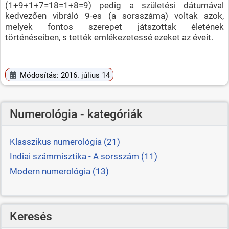
(1+9+1+7=18=1+8=9) pedig a születési dátumával
kedvezően vibráló 9-es (a sorsszáma) voltak azok,
melyek fontos szerepet játszottak életének
történéseiben, s tették emlékezetessé ezeket az éveit.
Módosítás: 2016. július 14
Numerológia - kategóriák
Klasszikus numerológia (21)
Indiai számmisztika - A sorsszám (11)
Modern numerológia (13)
Keresés