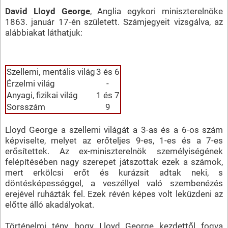
David Lloyd George
, Anglia egykori miniszterelnöke
1863. január 17-én született. Számjegyeit vizsgálva, az
alábbiakat láthatjuk:
Szellemi, mentális világ
3 és 6
Érzelmi világ
-
Anyagi, fizikai világ
1 és 7
Sorsszám
9
Lloyd George a szellemi világát a 3-as és a 6-os szám
képviselte, melyet az erőteljes 9-es, 1-es és a 7-es
erősítettek. Az ex-miniszterelnök személyiségének
felépítésében nagy szerepet játszottak ezek a számok,
mert erkölcsi erőt és kurázsit adtak neki, s
döntésképességgel, a veszéllyel való szembenézés
erejével ruházták fel. Ezek révén képes volt leküzdeni az
előtte álló akadályokat.
Történelmi tény, hogy Lloyd George kezdettől fogva