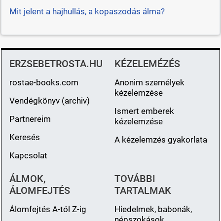
Mit jelent a hajhullás, a kopaszodás álma?
ERZSEBETROSTA.HU
KÉZELEMÉZÉS
rostae-books.com
Anonim személyek
kézelemzése
Vendégkönyv (archiv)
Ismert emberek
Partnereim
kézelemzése
Keresés
A kézelemzés gyakorlata
Kapcsolat
ÁLMOK,
TOVÁBBI
ÁLOMFEJTÉS
TARTALMAK
Álomfejtés A-tól Z-ig
Hiedelmek, babonák,
népszokások