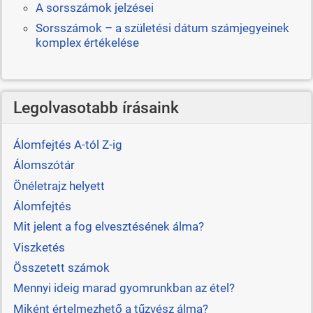
A sorsszámok jelzései
Sorsszámok – a születési dátum számjegyeinek
komplex értékelése
Legolvasotabb írásaink
Álomfejtés A-tól Z-ig
Álomszótár
Önéletrajz helyett
Álomfejtés
Mit jelent a fog elvesztésének álma?
Viszketés
Összetett számok
Mennyi ideig marad gyomrunkban az étel?
Miként értelmezhető a tűzvész álma?