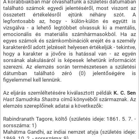
A korábbiakban már olvashattunk a születési dátumában
található számok egyedi jelentéséről, most viszont az
összetett értékelésről ejtünk néhány szót. A
legfontosabb az, hogy - külön-külön és együtt is
vizsgálva - a lehető legtöbbet olvassuk ki a mentális,
emocionális és materiális számhármasokból. Ha az
egyes számok és számkombinációk erejét és a személy
karakteréről adott jelzéseit helyesen értékeljük - tekintve,
hogy a karakter a jövőre is hatással van - az egyén
sorsának alakulásáról is képesek lehetünk információt
szerezni. Az elemzés során természetesen a születési
dátumban található zéró (0) jelentőségére is
figyelemmel kell lennünk.
Az eljárás szemléltetésére kiválasztott példák
K. C. Sen
Hast Samudrika Shastra
című könyvéből származnak. Az
elemzés szereplőinek adatai a következők:
Rabindranath Tagore, költő (születés ideje: 1861. 5. 7. -
sorsszáma: 1)
Mahátma Gandhi, az indiai nemzet atyja (születés ideje:
1869. 10. 2. - sorsszáma: 9)