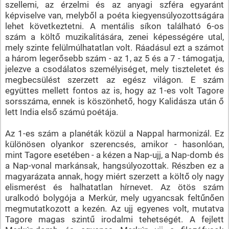
szellemi, az érzelmi és az anyagi szféra egyaránt
képviselve van, melyből a poéta kiegyensúlyozottságára
lehet következtetni. A mentális síkon található 6-os
szám a költő muzikalitására, zenei képességére utal,
mely szinte felülmúlhatatlan volt. Ráadásul ezt a számot
a három legerősebb szám - az 1, az 5 és a 7 - támogatja,
jelezve a csodálatos személyiséget, mely tiszteletet és
megbecsülést szerzett az egész világon. E szám
együttes mellett fontos az is, hogy az 1-es volt Tagore
sorsszáma, ennek is köszönhető, hogy Kalidásza után ő
lett India első számú poétája.
Az 1-es szám a planéták közül a Nappal harmonizál. Ez
különösen olyankor szerencsés, amikor - hasonlóan,
mint Tagore esetében - a kézen a Nap-ujj, a Nap-domb és
a Nap-vonal markánsak, hangsúlyozottak. Részben ez a
magyarázata annak, hogy miért szerzett a költő oly nagy
elismerést és halhatatlan hírnevet. Az ötös szám
uralkodó bolygója a Merkúr, mely ugyancsak feltűnően
megmutatkozott a kezén. Az ujj egyenes volt, mutatva
Tagore magas szintű irodalmi tehetségét. A fejlett