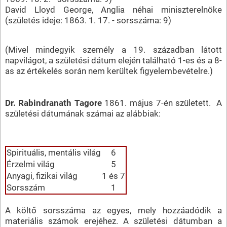
David Lloyd George, Anglia néhai miniszterelnöke
(születés ideje: 1863. 1. 17. - sorsszáma: 9)
(Mivel mindegyik személy a 19. században látott
napvilágot, a születési dátum elején található 1-es és a 8-
as az értékelés során nem kerültek figyelembevételre.)
Dr. Rabindranath Tagore
1861. május 7-én született. A
születési dátumának számai az alábbiak:
Spirituális, mentális világ
6
Érzelmi világ
5
Anyagi, fizikai világ
1 és 7
Sorsszám
1
A költő sorsszáma az egyes, mely hozzáadódik a
materiális számok erejéhez. A születési dátumban a