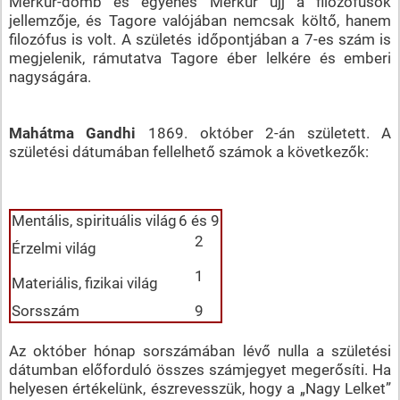
Merkúr-domb és egyenes Merkúr ujj a filozófusok
jellemzője, és Tagore valójában nemcsak költő, hanem
filozófus is volt. A születés időpontjában a 7-es szám is
megjelenik, rámutatva Tagore éber lelkére és emberi
nagyságára.
Mahátma Gandhi
1869. október 2-án született. A
születési dátumában fellelhető számok a következők:
Mentális, spirituális világ
6 és 9
2
Érzelmi világ
1
Materiális, fizikai világ
Sorsszám
9
Az október hónap sorszámában lévő nulla a születési
dátumban előforduló összes számjegyet megerősíti. Ha
helyesen értékelünk, észrevesszük, hogy a „Nagy Lelket”