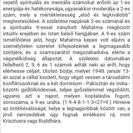
vezető spirituális és mentális számokat erősíti az 1-es
energiája és hatékonysága, ugyanakkor moderálja a 2-es
szám, mely a mértékletesség „első és legkiválóbb”
megtestesülése. A születése napjának 2-es számával és
a spirituális 9-essel irányított Mahátma megbízott
intuitív erejében és Isten belső hangjában. A 9-es szám
ismétlődése jelzi, hogy Mahátma képes volt eljutni a
személytelen szeretet kifejezésének a legmagasabb
szintjére, és a szamszarától megszabadulva, elérte a
vágynélküliség állapotát. A születési dátumában
fellelhető 2, 9, 6 és 1 számok adták neki az erőt, hogy
elérhesse céljait. Utolsó böjtje, melyet 1948. január 13-
án azzal a céllal kezdett, hogy véget vessen a társadalmi
konfliktusoknak és a két domínium - Pakisztán és India -
közötti gyűlölködésnek, teljes győzelemmel végződött,
ugyanis azt a napot, melyen koplalásba fogott,
sorsszáma, a 9-es uralta. (1-9-4-8-1-1-3=27=9.) Hírneve
az örökkévalóságé, helye a legnagyobbak között van, a
jövő nemzedékek úgy fognak emlékezni rá, mint
Krisztusra vagy Buddhára.