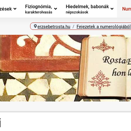
Fiziognómia,
Hiedelmek, babonák
zések
Num
karakterolvasás
népszokások
erzsebetrosta.hu
Fejezetek a numerológiából
i