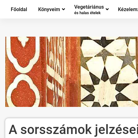
Vegetáriánus
Főoldal
Könyveim
Kézelem
és halas ételek
A sorsszámok jelzése