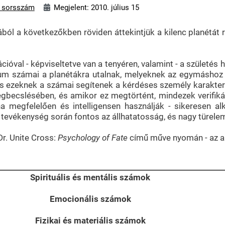
A sorsszám
Megjelent: 2010. július 15
ból a következőkben röviden áttekintjük a kilenc planétát re
cióval - képviseltetve van a tenyéren, valamint - a születés 
um számai a planétákra utalnak, melyeknek az egymáshoz vis
és ezeknek a számai segítenek a kérdéses személy karakter
becslésében, és amikor ez megtörtént, mindezek verifiká
a megfelelően és intelligensen használják - sikeresen al
 tevékenység során fontos az állhatatosság, és nagy türel
Dr. Unite Cross:
Psychology of Fate
című műve nyomán - az a
Spirituális és mentális számok
Emocionális számok
Fizikai és materiális számok