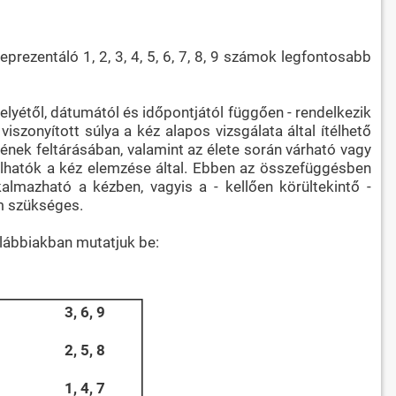
prezentáló 1, 2, 3, 4, 5, 6, 7, 8, 9 számok legfontosabb
helyétől, dátumától és időpontjától függően - rendelkezik
zonyított súlya a kéz alapos vizsgálata által ítélhető
ének feltárásában, valamint az élete során várható vagy
lhatók a kéz elemzése által. Ebben az összefüggésben
kalmazható a kézben, vagyis a - kellően körültekintő -
em szükséges.
lábbiakban mutatjuk be:
3, 6, 9
2, 5, 8
1, 4, 7