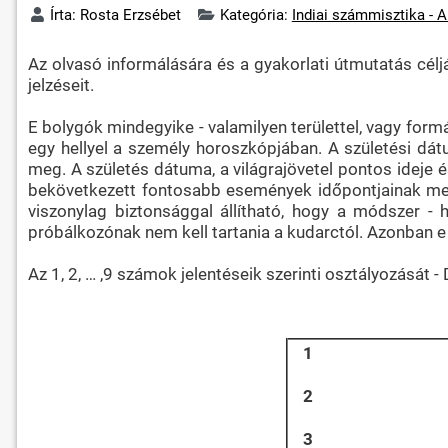
Írta:
Rosta Erzsébet
Kategória:
Indiai számmisztika - 
Az olvasó informálására és a gyakorlati útmutatás céljá
jelzéseit.
E bolygók mindegyike - valamilyen területtel, vagy formá
egy hellyel a személy horoszkópjában. A születési dát
meg. A születés dátuma, a világrajövetel pontos ideje 
bekövetkezett fontosabb események időpontjainak meg
viszonylag biztonsággal állítható, hogy a módszer - h
próbálkozónak nem kell tartania a kudarctól. Azonban e
Az 1, 2, … ,9 számok jelentéseik szerinti osztályozását - 
1
2
3