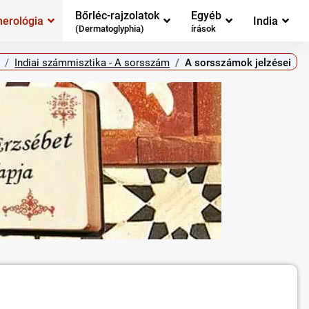
Bőrléc-rajzolatok
Egyéb
erológia
India
(Dermatoglyphia)
írások
Indiai számmisztika - A sorsszám
A sorsszámok jelzései