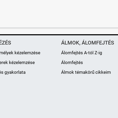
ÉZÉS
ÁLMOK, ÁLOMFEJTÉS
mélyek kézelemzése
Álomfejtés A-tól Z-ig
erek kézelemzése
Álomfejtés
s gyakorlata
Álmok témakörű cikkeim