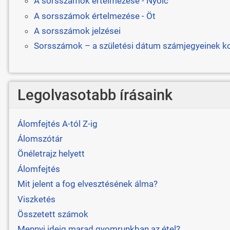
A sorsszámok értelmezése - Nyolc
A sorsszámok értelmezése - Öt
A sorsszámok jelzései
Sorsszámok – a születési dátum számjegyeinek k
Legolvasotabb írásaink
Álomfejtés A-tól Z-ig
Álomszótár
Önéletrajz helyett
Álomfejtés
Mit jelent a fog elvesztésének álma?
Viszketés
Összetett számok
Mennyi ideig marad gyomrunkban az étel?