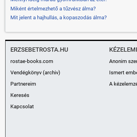
Miként értelmezhető a tűzvész álma?
Mit jelent a hajhullás, a kopaszodás álma?
ERZSEBETROSTA.HU
KÉZELEM
rostae-books.com
Anonim sze
Vendégkönyv (archiv)
Ismert emb
Partnereim
A kézelemzé
Keresés
Kapcsolat