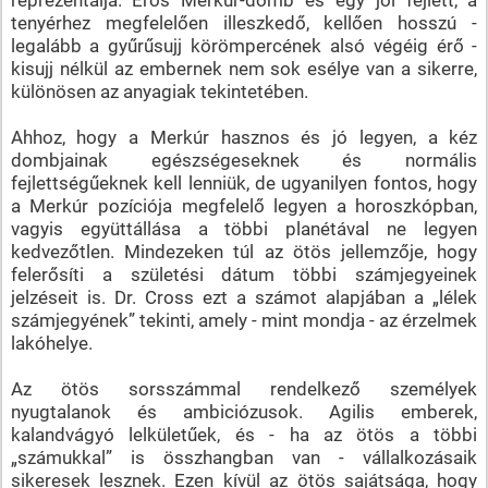
tenyérhez megfelelően illeszkedő, kellően hosszú -
legalább a gyűrűsujj körömpercének alsó végéig érő -
kisujj nélkül az embernek nem sok esélye van a sikerre,
különösen az anyagiak tekintetében.
Ahhoz, hogy a Merkúr hasznos és jó legyen, a kéz
dombjainak egészségeseknek és normális
fejlettségűeknek kell lenniük, de ugyanilyen fontos, hogy
a Merkúr pozíciója megfelelő legyen a horoszkópban,
vagyis együttállása a többi planétával ne legyen
kedvezőtlen. Mindezeken túl az ötös jellemzője, hogy
felerősíti a születési dátum többi számjegyeinek
jelzéseit is. Dr. Cross ezt a számot alapjában a „lélek
számjegyének” tekinti, amely - mint mondja - az érzelmek
lakóhelye.
Az ötös sorsszámmal rendelkező személyek
nyugtalanok és ambiciózusok. Agilis emberek,
kalandvágyó lelkületűek, és - ha az ötös a többi
„számukkal” is összhangban van - vállalkozásaik
sikeresek lesznek. Ezen kívül az ötös sajátsága, hogy