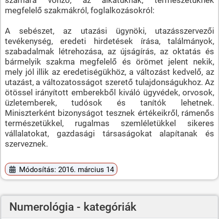
megfelelő szakmákról, foglalkozásokról:
A sebészet, az utazási ügynöki, utazásszervezői
tevékenység, eredeti hirdetések írása, találmányok,
szabadalmak létrehozása, az újságírás, az oktatás és
bármelyik szakma megfelelő és örömet jelent nekik,
mely jól illik az eredetiségükhöz, a változást kedvelő, az
utazást, a változatosságot szerető tulajdonságukhoz. Az
ötössel irányított emberekből kiváló ügyvédek, orvosok,
üzletemberek, tudósok és tanítók lehetnek.
Miniszterként bizonyságot tesznek értékeikről, rámenős
természetükkel, rugalmas szemléletükkel sikeres
vállalatokat, gazdasági társaságokat alapítanak és
szerveznek.
Módosítás: 2016. március 14
Numerológia - kategóriák