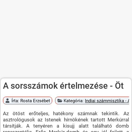
A sorsszámok értelmezése - Öt
Írta:
Rosta Erzsébet
Kategória:
Indiai számmisztika - 
Az ötöst erőteljes, hatékony számnak tekintik. Az
asztrológusok az Istenek hírnökének tartott Merkúrral
társítják. A tenyéren a kisujj alatt található domb
reprezentálja. Erős Merkúr-domb és egy jól fejlett, a