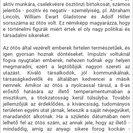
aktív munkára, cselekvésre ösztönzi birtokosát, számos
jelentős - pozitív és negatív - személyiség, pl. Abraham
Lincoln, William Ewart Gladstone és Adolf Hitler
sorsszáma az ötös volt. Ez némiképp magyarázza, hogy
e történelmi figurák miért értek el oly nagy politikai és
társadalmi sikereket.
Az ötös által vezérelt emberek hirtelen természetűek, és
igen gyorsan hoznak döntéseket. Impulzív voltuknál
fogva nyugtalan emberek, nehezen tudnak egy helyen
megmaradni, ezért a legtöbbjük nagyon szereti az
utazást. Kiváló társalkodók, jól kommunikálnak,
társaságkedvelők és általában kedvencei a másik
nemnek. Amikor az ötös a nyolcassal társul, a 8-as
erősítő hatására az illető temperamentumában a
misztikum, a titokzatosság kerül túlsúlyba. További
jellemzőjük az érdeklődés, a kíváncsiság, tudományos
területen egyéni utat járnak, leteszik a saját névjegyüket,
maradandót alkotnak. Ha a születés dátumában nem
lelhető fel az ötös szám, az annak jele, hogy az illető -
mindaddig, amíg az anyagi sikere forog kockán -