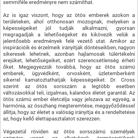
semmiféle eredményre nem számíthat.
Az is igaz viszont, hogy az ötös emberek azokon a
területeken, ahol otthonosan mozognak, melyeken a
képességeiket jól tudják alkalmazni, gyorsan
megragadják a lehetőségeket és kikövezik velük a
jelentősebb eredmények felé vezető utat. Amikor az
inspirációik és érzelmeik irányítják döntéseikben, nagyon
sikeresek lehetnek, azonban hajlamosak túlértékelni
erejüket, lehetőségeiket, ezért szerencsétlenség érheti
őket. Megjegyezzük továbbá, hogy az ötös számú
emberek, ügyvédként, orvosként, üzletemberként
sikerrel kamatoztathatják képességeiket. Dr. Cross
szerint az ötös sorsszám a legtöbb esetben
változásokkal teli, izgalmas, kalandos életet garantál. Az
ötös számú ember életcélja vagy jelszava az egység, a
harmónia, az összhang megteremtése, meggyőződéssel
állítja, hogy az életet a valóság irányítja és a rendeltetése
az, hogy kellő élettapasztalatot szerezzen.
Végezetül röviden az ötös sorsszámú személyek
számára vonzó, az alkatuknak, természetüknek