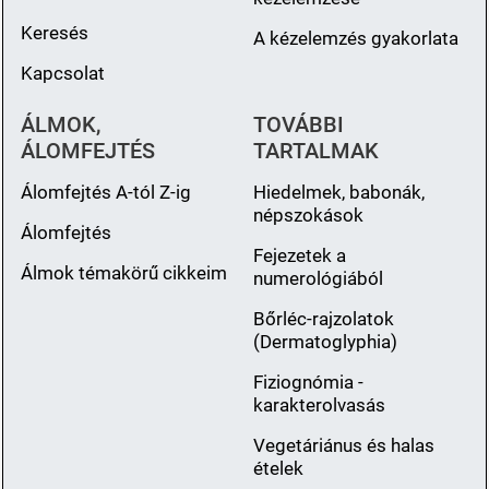
Keresés
A kézelemzés gyakorlata
Kapcsolat
ÁLMOK,
TOVÁBBI
ÁLOMFEJTÉS
TARTALMAK
Álomfejtés A-tól Z-ig
Hiedelmek, babonák,
népszokások
Álomfejtés
Fejezetek a
Álmok témakörű cikkeim
numerológiából
Bőrléc-rajzolatok
(Dermatoglyphia)
Fiziognómia -
karakterolvasás
Vegetáriánus és halas
ételek