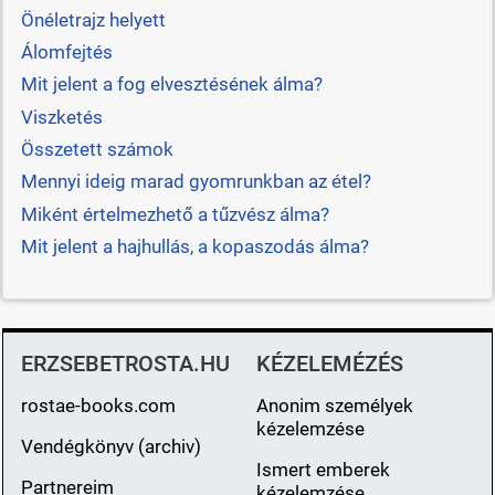
Önéletrajz helyett
Álomfejtés
Mit jelent a fog elvesztésének álma?
Viszketés
Összetett számok
Mennyi ideig marad gyomrunkban az étel?
Miként értelmezhető a tűzvész álma?
Mit jelent a hajhullás, a kopaszodás álma?
ERZSEBETROSTA.HU
KÉZELEMÉZÉS
rostae-books.com
Anonim személyek
kézelemzése
Vendégkönyv (archiv)
Ismert emberek
Partnereim
kézelemzése