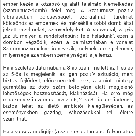
ember kezén a középső ujj alatt található kiemelkedés
(Szaturnusz-domb) felel meg. A Szaturnusz pozitív
vibrálásában bölcsességet, szorgalmat, türelmet
kölcsönöz az embernek, és mérsékli a többi domb által
jelzett érzelmeket, szenvedélyeket. A sorsvonal, vagyis
„az út, melyen a rendeltetésünk felé haladunk”, ezen a
dombon végződik, ezért a palmisztriában e vonalat
Szaturnusz-vonalnak is nevezik, melynek a megjelenése,
milyensége az emberi személyiséget is jellemzi.
Ha a születés dátumában a 8-as szám mellett az 1-es és
az 5-ös is megjelenik, az igen pozitív szituáció, mert
biztos fejlődést, előremenetelt jelez, valamint mintegy
garantálja az ötös szám befolyása alatt megjelenő
lehetőségek hasznosítását, kiaknázását. Ha erre még
más kedvező számok - azaz a 6, 2 és 3 - is ráerősítenek,
biztos lehet az illető ambíciói kielégülésében, és
eseményekben gazdag, változásokkal teli életre
számíthat.
Ha a sorsszám digitje (a születés dátumából folyamatos