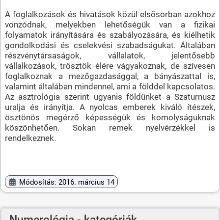
A foglalkozások és hivatások közül elsősorban azokhoz
vonzódnak, melyekben lehetőségük van a fizikai
folyamatok irányítására és szabályozására, és kiélhetik
gondolkodási és cselekvési szabadságukat. Általában
részvénytársaságok, vállalatok, jelentősebb
vállalkozások, trösztök élére vágyakoznak, de szívesen
foglalkoznak a mezőgazdasággal, a bányászattal is,
valamint általában mindennel, ami a földdel kapcsolatos.
Az asztrológia szerint ugyanis földünket a Szaturnusz
uralja és irányítja. A nyolcas emberek kiváló ítészek,
ösztönös megérző képességük és komolyságuknak
köszönhetően. Sokan remek nyelvérzékkel is
rendelkeznek.
Módosítás: 2016. március 14
Numerológia - kategóriák