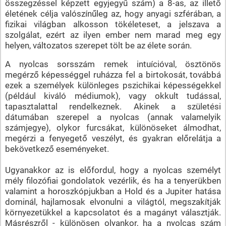
összegzéssel képzett egyjegyű szám) a 8-as, az illető
életének célja valószínűleg az, hogy anyagi szférában, a
fizikai világban alkosson tökéleteset, a jelszava a
szolgálat, ezért az ilyen ember nem marad meg egy
helyen, változatos szerepet tölt be az élete során.
A nyolcas sorsszám remek intuícióval, ösztönös
megérző képességgel ruházza fel a birtokosát, továbbá
ezek a személyek különleges pszichikai képességekkel
(például kiváló médiumok), vagy okkult tudással,
tapasztalattal rendelkeznek. Akinek a születési
dátumában szerepel a nyolcas (annak valamelyik
számjegye), olykor furcsákat, különöseket álmodhat,
megérzi a fenyegető veszélyt, és gyakran előrelátja a
bekövetkező eseményeket.
Ugyanakkor az is előfordul, hogy a nyolcas személyt
mély filozófiai gondolatok vezérlik, és ha a tenyerükben
valamint a horoszkópjukban a Hold és a Jupiter hatása
dominál, hajlamosak elvonulni a világtól, megszakítják
környezetükkel a kapcsolatot és a magányt választják.
Másrészről - különösen olyankor, ha a nyolcas szám