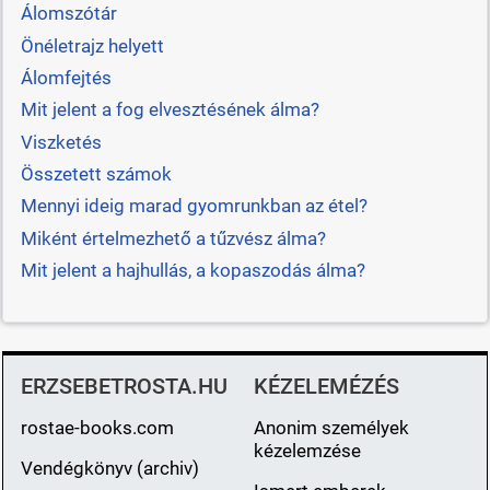
Álomszótár
Önéletrajz helyett
Álomfejtés
Mit jelent a fog elvesztésének álma?
Viszketés
Összetett számok
Mennyi ideig marad gyomrunkban az étel?
Miként értelmezhető a tűzvész álma?
Mit jelent a hajhullás, a kopaszodás álma?
ERZSEBETROSTA.HU
KÉZELEMÉZÉS
rostae-books.com
Anonim személyek
kézelemzése
Vendégkönyv (archiv)