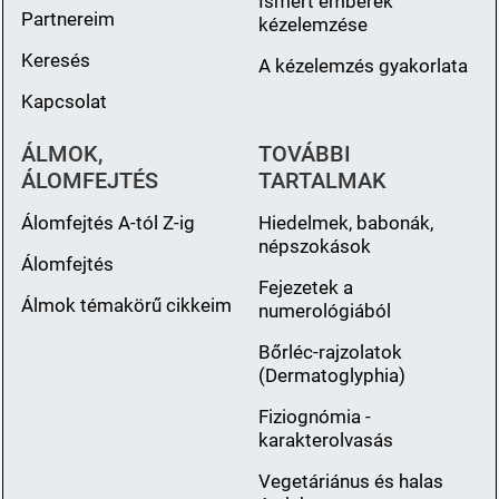
Ismert emberek
Partnereim
kézelemzése
Keresés
A kézelemzés gyakorlata
Kapcsolat
ÁLMOK,
TOVÁBBI
ÁLOMFEJTÉS
TARTALMAK
Álomfejtés A-tól Z-ig
Hiedelmek, babonák,
népszokások
Álomfejtés
Fejezetek a
Álmok témakörű cikkeim
numerológiából
Bőrléc-rajzolatok
(Dermatoglyphia)
Fiziognómia -
karakterolvasás
Vegetáriánus és halas