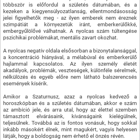
többször is előfordul a születés dátumában, és a
kezeken a kiegyensúlyozatlanság, ellentmondásosság
jelei figyelhetők meg - az ilyen emberek nem éreznek
szimpátiát a környezetük iránt, emberkerülőkké,
embergyűlölővé válhatnak. A nyolcas szám túltengése
pszichikai problémákat, mentális zavart okozhat.
A nyolcas negatív oldala elsősorban a bizonytalansággal,
a koncentráció hiányával, a mélabúval és emberkerülő
hajlammal kapcsolatos. Az ilyen személy életét
akadályok, problémák, veszteségek, különféle sérelmek,
nélkülözés és egyéb előre nem látható balszerencsés
események kísérik.
Amikor a Szaturnusz, azaz a nyolcas kedvező a
horoszkópban és a születés dátumában, akkor e szám
az ambíció jele, és arra utal, hogy az élettel szemben
támasztott elvárásaink, kívánságaink kielégülnek,
teljesülnek. Továbbá az is fontos vonásuk, hogy sokkal
inkább másokért élnek, mint magukért, vagyis helyesen
látják, hogy a boldogság nem érhető el önzés révén.