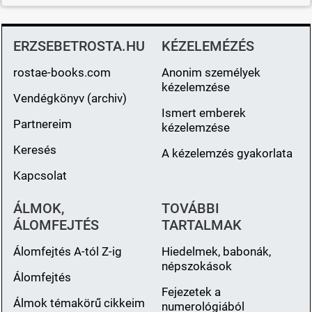
ERZSEBETROSTA.HU
KÉZELEMÉZÉS
rostae-books.com
Anonim személyek
kézelemzése
Vendégkönyv (archiv)
Ismert emberek
Partnereim
kézelemzése
Keresés
A kézelemzés gyakorlata
Kapcsolat
ÁLMOK,
TOVÁBBI
ÁLOMFEJTÉS
TARTALMAK
Álomfejtés A-tól Z-ig
Hiedelmek, babonák,
népszokások
Álomfejtés
Fejezetek a
Álmok témakörű cikkeim
numerológiából