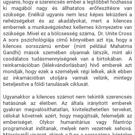
ugyanis, hogy e szerencsés ember a legtöbbet hozhassa
ki magából nagy és állhatatos erőfeszítésre van
szüksége. Enélkül ugyanis nem lesz képes leküzdeni a
nehézségeket és az akadályokat, mert a kilences
embernek a munkavégzéshez kellemes környezetre van
szüksége. Mivel ez a bölcsesség száma, Dr. Unite Cross
A sors pszichológiája című könyvében azt írja, hogy a
kilences sorsszámú ember (mint például Mahatma
Gandhi) mások szemében olyannak látszik, mint aki
csodálatos tudásmennyiségnek van a birtokában. A
reinkarnációban (lélekvándorlásban) hívő emberek azt
mondják, hogy ezek a személyek régi lelkek, akik ebben
az inkarnációban utoljára vannak velünk, mintegy
beteljesítve a földi tanulásaik ciklusát.
Ugyanakkor a kilences számot nem tekintik szerencsés
hatásúnak az életben. Az általa irányított emberek
gyakran megvalósíthatatlan, kivitelezhetetlen terveket,
célokat követnek azért, hogy megújítsák, felemeljék az
emberiséget. Olykor humanitárius vagy filantróp
programokat indítanak, melyek nem vezetnek sehová.
Másrészről viszont, akinek a 9-es a sorsszáma, képtelen