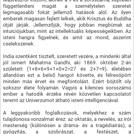
függetleníteni magát a személytelen szeretet
legmagasabb fokát jellemző hatások alól. Az ilyen
emberek magasan fejlett lelkek, akik Krisztus és Buddha
útját járják. Jellemzőjük, hogy jobban megbíznak az
intuíciójukban, mint az intellektuális képességeikben. Az
isteni hangra figyelnek, és amit az mond, aszerint
cselekszenek.
India szentként tisztelt, szeretett vezére, a mindenki által
jól ismert Mahatma Gandhi, aki 1869. október 2-án
született (1+8+6+9+1+0+2=27 és 2+7=9), életében
állandóan ezt a belső hangot követte, és félresöpört
minden más érvet és megfontolást. Ezért böjtölt oly
sokszor élete folyamán. Vagyis a kilences sorsszámú
ember a hatodik érzéke révén közvetlen kapcsolatot
teremt az Univerzumot átható isteni intelligenciával.
A leggyakoribb foglalkozások, melyekhez e szám
tulajdonosa vonzalmat érez: az oktatás, a nevelés, az írói
mesterség (különösen a dráma- és a tragédiaírás), a
gyógyítás, a szobrászat, a festészet, a