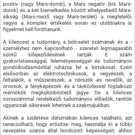
pozitív (nagy Mars-domb), a Mars negatív (kis Mars-
domb) és a két kiemelkedés között elhelyezkedő Mars-
síkság (Mars-mező vagy Mars-terület) a megfelelői,
vagyis a komplex értékelés során ez utóbbiakra is
figyelmet kell fordítanunk.
A kilencest a tudomány, a bölcselet számának és a -
személyhez nem kapcsolható - szeretet legmagasabb
szintű kifejeződésének tartják. E szám
gyakorlatiassággal, leleményességgel és tudományos
gondolkodásmóddal ruházza fel a birtokosát. Ezért
elsősorban az elektrotechnikusok, a vegyészek, a
feltalálók, a műszerészek, a nörszök és nevelők, az
orvosok, a fényképészek és a távközléssel foglalkozó
mérnökök megkülönböztető jegye. De a kilences
sorsszámmal rendelkező tudományos előadók, tanítók
ugyancsak sikeresek lehetnek a szakmájukban.
Akinek a születése dátumában kilences található, azt
tanácsolható, hogy erősítse meg, használja ki a többi
nevezetes száma által hordozott képességeit, ahhoz