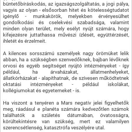
büntetőbíráskodás, az igazságszolgáltatás, a jogi pálya,
vagyis az olyan - elsősorban hitet és kötelességtudatot
igénylő - munkakörök, melyekben érvényesülhet
gondolkodási és cselekvési szabadsága, valamint
minden olyan terület, mely esélyt nyújt számára, hogy
kifejezésre juttathassa művészi ízlését, együttérzését,
ihletét és érzelmeit.
A kilences sorsszámú személyek nagy örömüket lelik
abban, ha a szükségben szenvedőknek, bajban lévőknek
orvosi és egyéb segítséget nyújtó intézményeket - így
például, ha árvaházakat, állatmenhelyeket,
állatkórházakat - alapíthatnak, de szívesen működtetnek
oktatási intézményeket - például iskolákat,
kollégiumokat és egyetemeket - is.
Ha viszont a tenyéren a Mars negatív jelei figyelhetők
meg, ráadásul e planéta számára kedvezőtlen számok
találhatók a születés dátumában, óvatosságra,
körültekintésre van szükség, mert ez valamilyen
szerencsétlenség, katasztrófa veszélyére utal.