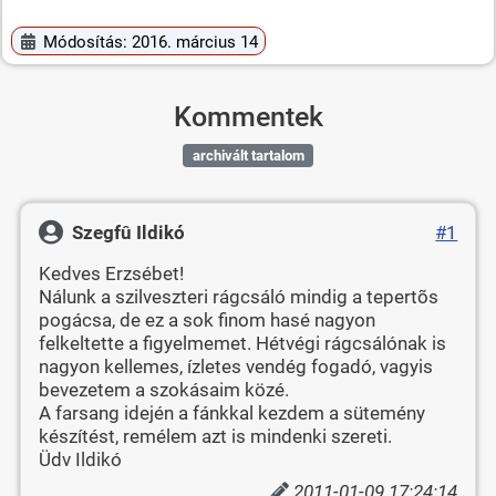
Módosítás: 2016. március 14
Kommentek
archivált tartalom
Szegfû Ildikó
#1
Kedves Erzsébet!
Nálunk a szilveszteri rágcsáló mindig a tepertõs
pogácsa, de ez a sok finom hasé nagyon
felkeltette a figyelmemet. Hétvégi rágcsálónak is
nagyon kellemes, ízletes vendég fogadó, vagyis
bevezetem a szokásaim közé.
A farsang idején a fánkkal kezdem a sütemény
készítést, remélem azt is mindenki szereti.
Üdv Ildikó
2011-01-09 17:24:14