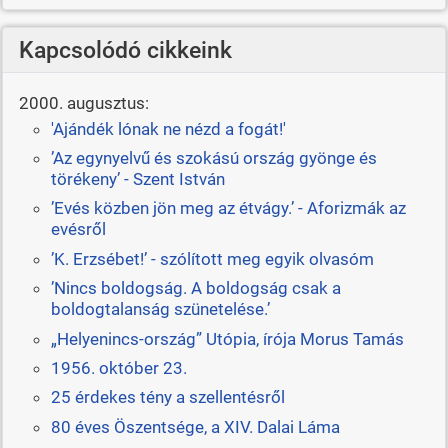
Kapcsolódó cikkeink
2000. augusztus:
'Ajándék lónak ne nézd a fogát!'
’Az egynyelvű és szokású ország gyönge és
törékeny’ - Szent István
’Evés közben jön meg az étvágy.’ - Aforizmák az
evésről
’K. Erzsébet!’ - szólított meg egyik olvasóm
’Nincs boldogság. A boldogság csak a
boldogtalanság szünetelése.’
„Helyenincs-ország” Utópia, írója Morus Tamás
1956. október 23.
25 érdekes tény a szellentésről
80 éves Öszentsége, a XIV. Dalai Láma