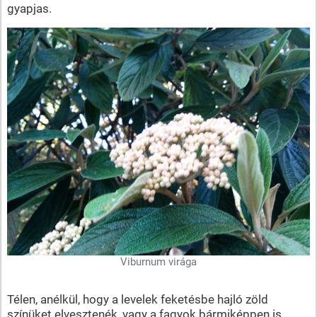
gyapjas.
Viburnum virága
Télen, anélkül, hogy a levelek feketésbe hajló zöld
színüket elvesztenék, vagy a fagyok bármiképpen is