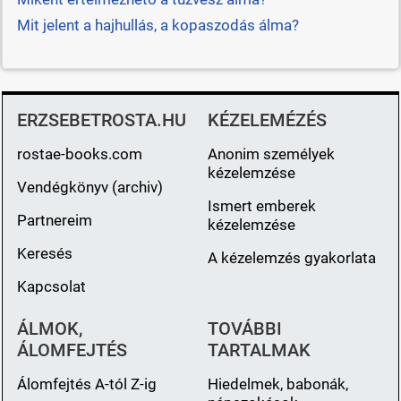
Mit jelent a hajhullás, a kopaszodás álma?
ERZSEBETROSTA.HU
KÉZELEMÉZÉS
rostae-books.com
Anonim személyek
kézelemzése
Vendégkönyv (archiv)
Ismert emberek
Partnereim
kézelemzése
Keresés
A kézelemzés gyakorlata
Kapcsolat
ÁLMOK,
TOVÁBBI
ÁLOMFEJTÉS
TARTALMAK
Álomfejtés A-tól Z-ig
Hiedelmek, babonák,