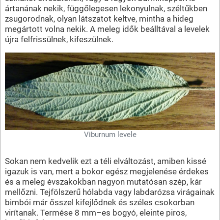
ártanának nekik, függőlegesen lekonyulnak, széltűkben
zsugorodnak, olyan látszatot keltve, mintha a hideg
megártott volna nekik. A meleg idők beálltával a levelek
újra felfrissülnek, kifeszülnek.
Viburnum levele
Sokan nem kedvelik ezt a téli elváltozást, amiben kissé
igazuk is van, mert a bokor egész megjelenése érdekes
és a meleg évszakokban nagyon mutatósan szép, kár
mellőzni. Tejfölszerű hólabda vagy labdarózsa virágainak
bimbói már ősszel kifejlődnek és széles csokorban
virítanak. Termése 8 mm–es bogyó, eleinte piros,