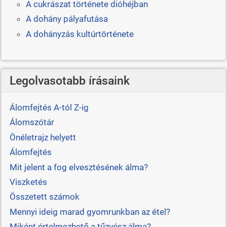
A cukrászat története dióhéjban
A dohány pályafutása
A dohányzás kultúrtörténete
Legolvasotabb írásaink
Álomfejtés A-tól Z-ig
Álomszótár
Önéletrajz helyett
Álomfejtés
Mit jelent a fog elvesztésének álma?
Viszketés
Összetett számok
Mennyi ideig marad gyomrunkban az étel?
Miként értelmezhető a tűzvész álma?