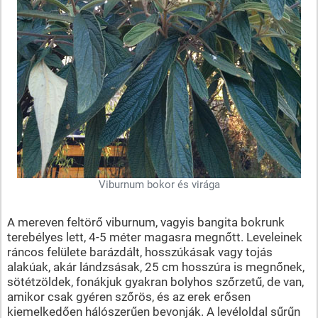
Viburnum bokor és virága
A mereven feltörő viburnum, vagyis bangita bokrunk
terebélyes lett, 4-5 méter magasra megnőtt. Leveleinek
ráncos felülete barázdált, hosszúkásak vagy tojás
alakúak, akár lándzsásak, 25 cm hosszúra is megnőnek,
sötétzöldek, fonákjuk gyakran bolyhos szőrzetű, de van,
amikor csak gyéren szőrös, és az erek erősen
kiemelkedően hálószerűen bevonják. A levéloldal sűrűn