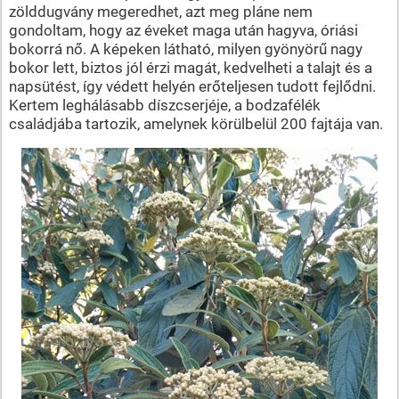
zölddugvány megeredhet, azt meg pláne nem
gondoltam, hogy az éveket maga után hagyva, óriási
bokorrá nő. A képeken látható, milyen gyönyörű nagy
bokor lett, biztos jól érzi magát, kedvelheti a talajt és a
napsütést, így védett helyén erőteljesen tudott fejlődni.
Kertem leghálásabb díszcserjéje, a bodzafélék
családjába tartozik, amelynek körülbelül 200 fajtája van.