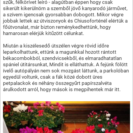
szűk, félkörívet leíró - alagútban éppen hogy csak
sikerült kikerülnöm a szemből jövő kanyarodó járművet,
a szívem igencsak gyorsabban dobogott. Mikor végre
jobbak lettek az útviszonyok és Chiusoforténél elértük a
főútvonalat, már bizton reménykedhettünk, hogy
hamarosan elérjük kitűzött célunkat.
Miután a kiszélesedő útszélen végre rövid időre
leparkolhattunk, ettünk a magunkkal hozott rántott
békacombokból, szendvicsekből, és elmaradhatatlan
spániel útitársunkat, Mindit is elláthattuk. A fejünk fölött
ívelő autópályán nem sok mozgást láttunk, a parkolóban
egyedül voltunk, csak a fák közé dobott üres
petpalackok és néhány összegyűrt papírszalvéta
árulkodott arról, hogy mások is megpihentek már itt.