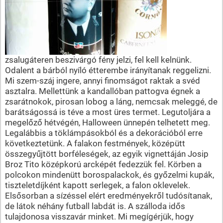
zsalugáteren beszivárgó fény jelzi, fel kell kelnünk.
Odalent a bárból nyíló étterembe irányítanak reggelizni.
Mi szem-száj ingere, annyi finomságot raktak a svéd
asztalra. Mellettünk a kandallóban pattogva égnek a
zsarátnokok, pirosan lobog a láng, nemcsak meleggé, de
barátságossá is téve a most üres termet. Legutoljára a
megelőző hétvégén, Halloween ünnepén telhetett meg.
Legalábbis a töklámpásokból és a dekorációból erre
következtetünk. A falakon festmények, középütt
összegyűjtött borféleségek, az egyik vignettáján Josip
Broz Tito középkorú arcképét fedezzük fel. Körben a
polcokon mindenütt borospalackok, és győzelmi kupák,
tiszteletdíjként kapott serlegek, a falon oklevelek.
Elsősorban a sízéssel elért eredményekről tudósítanak,
de látok néhány futball labdát is. A szálloda idős
tulajdonosa visszavár minket. Mi megígérjük, hogy