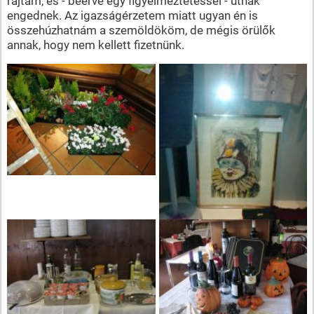
rajtam, és - beérve egy figyelmeztetéssel - útnak
engednek. Az igazságérzetem miatt ugyan én is
összehúzhatnám a szemöldököm, de mégis örülők
annak, hogy nem kellett fizetnünk.