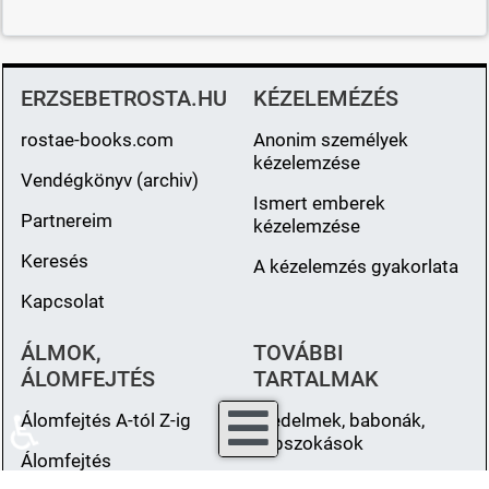
ERZSEBETROSTA.HU
KÉZELEMÉZÉS
rostae-books.com
Anonim személyek
kézelemzése
Vendégkönyv (archiv)
Ismert emberek
Partnereim
kézelemzése
Keresés
A kézelemzés gyakorlata
Kapcsolat
ÁLMOK,
TOVÁBBI
ÁLOMFEJTÉS
TARTALMAK
♿
Álomfejtés A-tól Z-ig
Hiedelmek, babonák,
népszokások
Álomfejtés
Fejezetek a