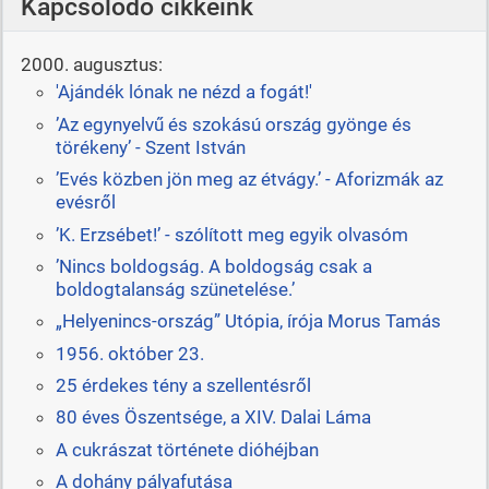
Kapcsolódó cikkeink
2000. augusztus:
'Ajándék lónak ne nézd a fogát!'
’Az egynyelvű és szokású ország gyönge és
törékeny’ - Szent István
’Evés közben jön meg az étvágy.’ - Aforizmák az
evésről
’K. Erzsébet!’ - szólított meg egyik olvasóm
’Nincs boldogság. A boldogság csak a
boldogtalanság szünetelése.’
„Helyenincs-ország” Utópia, írója Morus Tamás
1956. október 23.
25 érdekes tény a szellentésről
80 éves Öszentsége, a XIV. Dalai Láma
A cukrászat története dióhéjban
A dohány pályafutása