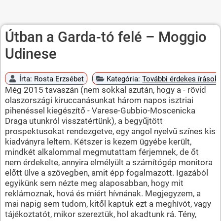
Útban a Garda-tó felé – Moggio
Udinese
Írta:
Rosta Erzsébet
Kategória:
További érdekes írások
Még 2015 tavaszán (nem sokkal azután, hogy a - rövid
olaszországi kiruccanásunkat három napos isztriai
pihenéssel kiegészítő - Varese-Gubbio-Moscenicka
Draga utunkról visszatértünk), a begyűjtött
prospektusokat rendezgetve, egy angol nyelvű színes kis
kiadványra leltem. Kétszer is kezem ügyébe került,
mindkét alkalommal megmutattam férjemnek, de őt
nem érdekelte, annyira elmélyült a számítógép monitora
előtt ülve a szövegben, amit épp fogalmazott. Igazából
egyikünk sem nézte meg alaposabban, hogy mit
reklámoznak, hová és miért hívnának. Megjegyzem, a
mai napig sem tudom, kitől kaptuk ezt a meghívót, vagy
tájékoztatót, mikor szereztük, hol akadtunk rá. Tény,