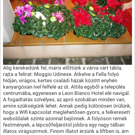
Alig kerekedünk fel, máris előttünk a várva várt tábla,
rajta a felírat: Moggio Udinese. Átkelve a Fella folyó
hídján, virágos, kertes családi házak között enyhén
kanyargósan ível felfelé az út. Attila egyből a település
centrumába, egyenesen a Leon Bianco Hotel elé navigál.
A fogadtatás szívélyes, az apró szobában minden van,
amire szükségünk lehet. Annak pedig különösen örülünk,
hogy a Wifi kapcsolat meglehetősen gyors, a felkeresett
weboldalak szinte azonnal bejönnek. A folyóson remek
festmények, a lépcsőfeljárótól jobbra egy nagy tálban
illatos virágszirmok. Finom illatot érzünk a liftben is, ám