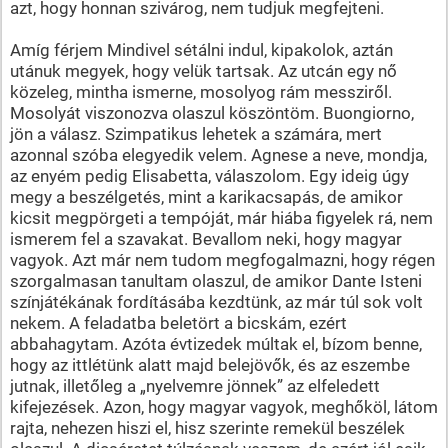
azt, hogy honnan szivárog, nem tudjuk megfejteni.
Amíg férjem Mindivel sétálni indul, kipakolok, aztán
utánuk megyek, hogy velük tartsak. Az utcán egy nő
közeleg, mintha ismerne, mosolyog rám messziről.
Mosolyát viszonozva olaszul köszöntöm. Buongiorno,
jön a válasz. Szimpatikus lehetek a számára, mert
azonnal szóba elegyedik velem. Agnese a neve, mondja,
az enyém pedig Elisabetta, válaszolom. Egy ideig úgy
megy a beszélgetés, mint a karikacsapás, de amikor
kicsit megpörgeti a tempóját, már hiába figyelek rá, nem
ismerem fel a szavakat. Bevallom neki, hogy magyar
vagyok. Azt már nem tudom megfogalmazni, hogy régen
szorgalmasan tanultam olaszul, de amikor Dante Isteni
színjátékának fordításába kezdtünk, az már túl sok volt
nekem. A feladatba beletört a bicskám, ezért
abbahagytam. Azóta évtizedek múltak el, bízom benne,
hogy az ittlétünk alatt majd belejövők, és az eszembe
jutnak, illetőleg a „nyelvemre jönnek” az elfeledett
kifejezések. Azon, hogy magyar vagyok, meghőköl, látom
rajta, nehezen hiszi el, hisz szerinte remekül beszélek