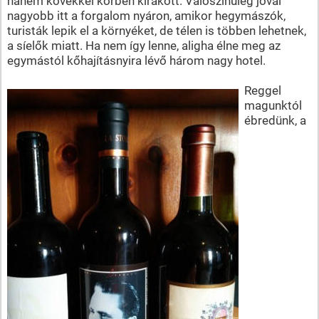
hanem kövekkel körben kirakott. Valószínűleg jóval
nagyobb itt a forgalom nyáron, amikor hegymászók,
turisták lepik el a környéket, de télen is többen lehetnek,
a síelők miatt. Ha nem így lenne, aligha élne meg az
egymástól kőhajításnyira lévő három nagy hotel.
Reggel
magunktól
ébredünk, a