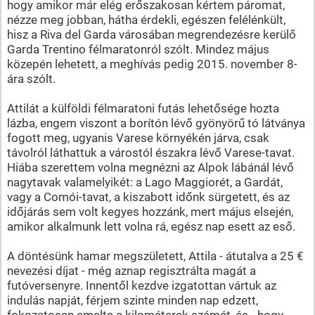
hogy amikor már elég erőszakosan kértem páromat,
nézze meg jobban, hátha érdekli, egészen felélénkült,
hisz a Riva del Garda városában megrendezésre kerülő
Garda Trentino félmaratonról szólt. Mindez május
közepén lehetett, a meghívás pedig 2015. november 8-
ára szólt.
Attilát a külföldi félmaratoni futás lehetősége hozta
lázba, engem viszont a borítón lévő gyönyörű tó látványa
fogott meg, ugyanis Varese környékén járva, csak
távolról láthattuk a várostól északra lévő Varese-tavat.
Hiába szerettem volna megnézni az Alpok lábánál lévő
nagytavak valamelyikét: a Lago Maggiorét, a Gardát,
vagy a Comói-tavat, a kiszabott időnk sürgetett, és az
időjárás sem volt kegyes hozzánk, mert május elsején,
amikor alkalmunk lett volna rá, egész nap esett az eső.
A döntésünk hamar megszületett, Attila - átutalva a 25 €
nevezési díjat - még aznap regisztrálta magát a
futóversenyre. Innentől kezdve izgatottan vártuk az
indulás napját, férjem szinte minden nap edzett,
fokozatosan emelte a kilométerek számát, és - hogy