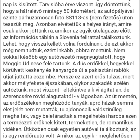
nap is kisütött. Tarvisióba érve viszont úgy döntöttünk,
hogy a hátralévő mintegy 50 kilométert, az autópályával
szinte párhuzamosan futó SS113-as (nem fizetős) úton
tesszük meg. Azonban elvétettük a helyes irányt, amire
csak akkor jöttünk rá, amikor az egyik útelágazás előtt
az információs táblán a Slovenia felirattal találkoztunk.
Lehet, hogy vissza kellett volna fordulnunk, de ezt akkor
még nem tudtuk, ezért inkább jobbra mentünk. Nem
sokkal később egy autóvezető megnyugtatott, hogy
Moggio Udinese felé tartunk. A dús erdőkkel, hegyekkel
körülvett keskeny és kanyargós út a pakisztáni rablók
útját juttatta eszembe. Persze ez azért erős túlzás, mert
akkor mélyfekete éjszakában, olykor szakadék szélén
autóztunk, most viszont - eltekintve a kivilágítatlan, de
szerencsére rövid alagutaktól - világosban. Az út mentén,
az erdőszéleken meghúzódó tanyák, apró házak semmi
élet jelét nem mutatták, tulajdonosaik valószínűleg
meghaltak, vagy belefáradtak a megélhetési harcba ezen
a természeti erőknek kitett, terméketlen, de romantikus
vidéken. Útközben csak egyetlen autóval találkoztunk, az
is egy rendőrautó volt. Amikor az egyik - meglehetősen