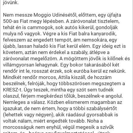
jövünk.
Nem messze Moggio Udinésétől, előttem, egy újfajta
500-as Fiat megy lépésben. A záróvonalat tisztelem,
tehát én is cammogok, sok autós kikerül, gondolják
mulya nő vagyok. Végre a kis Fiat balra kanyarodik,
felveszem az engedett tempót, ám nemsokára, egy
újabb, lassan haladó kis Fiat kerül elém. Egy ideig ezt is
követem, aztán nem érdekel a szabály, átlépve a
záróvonalat megelőzöm. A mögöttem jövők is kilőnek és
villámgyorsan lehagynak. Egy bokor takarásából két
rendőr int le, rosszat érzek, sok euróba kerül ez nekünk.
Mindkét rendőr morcos, Attila kiszáll, de hozzám
beszélnek, felróják, hogy többszörösen megszegtem a
KRESZ-t. Úgy teszek, mintha egy szót sem tudnék
olaszul, férjem megkérdezi tőlük, beszélnek-e angolul.
Nemleges a válasz. Közben elismerem magamban az
igazukat, de nem értem, hogy a többi szabálysértőt
(lehettek vagy négyen), akik ráadásul gyorsabbak is
voltak nálam, miért engedték tovább. Noha a
morcosságuk nem enyhül, végül megesik a szívűk