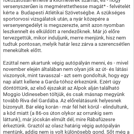
versenyszerűen is megmérettethesse magát* - felvételét
kérte a Budapesti Atlétikai Szövetségbe. A szükséges
sportorvosi vizsgálatok után, a nyár közepére a
versenyengedélyt is megszerezte, amit azon nyomban
leszkennelt és elküldött a rendezőknek. Már jó előre
tervezgettük, mikor induljunk, merre menjünk, hisz nem
tudtuk pontosan, melyik határ lesz zárva a szerencsétlen
menekültek előtt.
Ezúttal nem akartunk végig autópályán menni, és - mivel
november elején általában nem olyan jók az út- és látási
viszonyok, mint tavasszal - azt sem gondoltuk, hogy egy
nap alatt kellene a Garda-tóhoz érkeznünk. Ezért úgy
döntöttünk, az első éjszakát az Alpok alján található
Moggio Udineseben töltjük, és csak másnap megyünk
tovább Riva del Gardába. Az előrelátásunk helyesnek
bizonyult. Bár elég korán - már fél hét körül - elindultunk,
a köd miatt (a 86-os úton olykor az orrunkig sem
láttunk), már jócskán elmúlt dél, mire Rábafüzesre
érkeztünk. Graztól az olasz határig végig autópályán
mentünk, addig nem is volt különösebb gond. Sőt még a