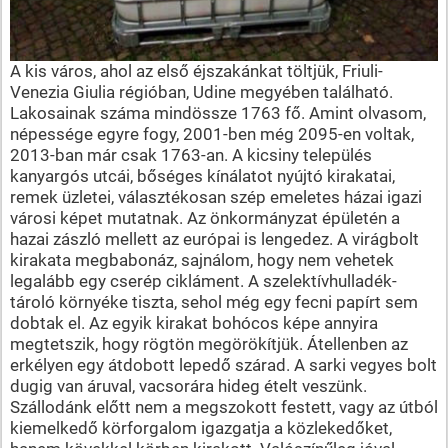
A kis város, ahol az első éjszakánkat töltjük, Friuli-
Venezia Giulia régióban, Udine megyében található.
Lakosainak száma mindössze 1763 fő. Amint olvasom,
népessége egyre fogy, 2001-ben még 2095-en voltak,
2013-ban már csak 1763-an. A kicsiny település
kanyargós utcái, bőséges kínálatot nyújtó kirakatai,
remek üzletei, választékosan szép emeletes házai igazi
városi képet mutatnak. Az önkormányzat épületén a
hazai zászló mellett az európai is lengedez. A virágbolt
kirakata megbabonáz, sajnálom, hogy nem vehetek
legalább egy cserép cikláment. A szelektívhulladék-
tároló környéke tiszta, sehol még egy fecni papírt sem
dobtak el. Az egyik kirakat bohócos képe annyira
megtetszik, hogy rögtön megörökítjük. Átellenben az
erkélyen egy átdobott lepedő szárad. A sarki vegyes bolt
dugig van áruval, vacsorára hideg ételt veszünk.
Szállodánk előtt nem a megszokott festett, vagy az útból
kiemelkedő körforgalom igazgatja a közlekedőket,