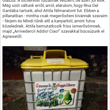
olaszul. A dicséretet túlzásnak veszem, de azért jól esik.
Még szót váltunk erről, arról, elárulom, hogy Ríva Del
Gardába tartunk, ahol Attila félmaratont fut. Ebben a
pillanatban - mintha csak megerősíteni kívánnák szavaim
- férjem és Mindi tűnik elő a kanyarból, amint futva
közelednek. Attila bemutatkozik friss ismerősömnek,
majd „Arrivederci! Addio! Ciao!” szavakkal búcsúzunk el
Agnesetől.