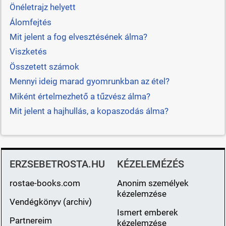
Önéletrajz helyett
Álomfejtés
Mit jelent a fog elvesztésének álma?
Viszketés
Összetett számok
Mennyi ideig marad gyomrunkban az étel?
Miként értelmezhető a tűzvész álma?
Mit jelent a hajhullás, a kopaszodás álma?
ERZSEBETROSTA.HU
KÉZELEMÉZÉS
rostae-books.com
Anonim személyek
kézelemzése
Vendégkönyv (archiv)
Ismert emberek
Partnereim
kézelemzése