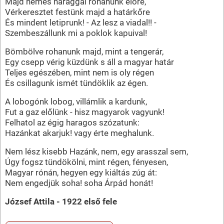
Majd nemes haraggal rohanunk előre,
Vérkeresztet festünk majd a határkőre
És mindent letiprunk! - Az lesz a viadal!! -
Szembeszállunk mi a poklok kapuival!
Bömbölve rohanunk majd, mint a tengerár,
Egy csepp vérig küzdünk s áll a magyar határ
Teljes egészében, mint nem is oly régen
És csillagunk ismét tündöklik az égen.
A lobogónk lobog, villámlik a kardunk,
Fut a gaz előlünk - hisz magyarok vagyunk!
Felhatol az égig haragos szózatunk:
Hazánkat akarjuk! vagy érte meghalunk.
Nem lész kisebb Hazánk, nem, egy arasszal sem,
Úgy fogsz tündökölni, mint régen, fényesen,
Magyar rónán, hegyen egy kiáltás zúg át:
Nem engedjük soha! soha Árpád honát!
József Attila - 1922 első fele