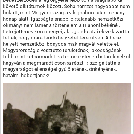
követő diktátumok között. Soha nemzet nagyobbat nem
bukott, mint Magyarország a világháború utáni néhány
hónap alatt. Igazságtalanabb, oktalanabb nemzetközi
okmányt nem ismer a történelem a trianoni békénél.
Létrejöttének körülményei, alapgondolatai eleve kizárttá
tették, hogy maradandó helyzetet teremtsen. A béke
helyett nemzetközi bonyodalmak magvát vetette el.
Magyarország elvesztette területének, lakosságának
több mint kétharmadát és természetesen határok nélkül
hagyván a megmaradt csonka részt, kiszolgáltatta a
magyarságot ellenségei gyűlöletének, önkényének,
hatalmi hóbortjának!