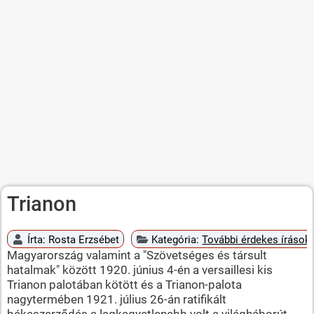
Trianon
Írta:
Rosta Erzsébet
Kategória:
További érdekes írások
Magyarország valamint a "Szövetséges és társult
hatalmak" között 1920. június 4-én a versaillesi kis
Trianon palotában kötött és a Trianon-palota
nagytermében 1921. július 26-án ratifikált
békeszerződés a legkegyetlenebb volt a világháborút