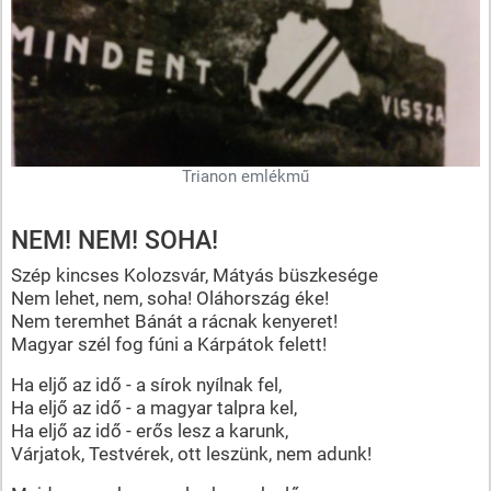
Trianon emlékmű
NEM! NEM! SOHA!
Szép kincses Kolozsvár, Mátyás büszkesége
Nem lehet, nem, soha! Oláhország éke!
Nem teremhet Bánát a rácnak kenyeret!
Magyar szél fog fúni a Kárpátok felett!
Ha eljő az idő - a sírok nyílnak fel,
Ha eljő az idő - a magyar talpra kel,
Ha eljő az idő - erős lesz a karunk,
Várjatok, Testvérek, ott leszünk, nem adunk!