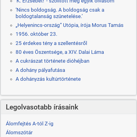
’K. Erzsébet!’ - szólított meg egyik olvasóm
’Nincs boldogság. A boldogság csak a
boldogtalanság szünetelése.’
„Helyenincs-ország” Utópia, írója Morus Tamás
1956. október 23.
25 érdekes tény a szellentésről
80 éves Öszentsége, a XIV. Dalai Láma
A cukrászat története dióhéjban
A dohány pályafutása
A dohányzás kultúrtörténete
Legolvasotabb írásaink
Álomfejtés A-tól Z-ig
Álomszótár