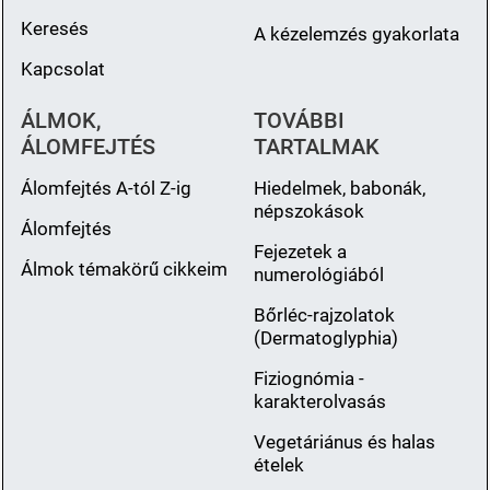
Keresés
A kézelemzés gyakorlata
Kapcsolat
ÁLMOK,
TOVÁBBI
ÁLOMFEJTÉS
TARTALMAK
Álomfejtés A-tól Z-ig
Hiedelmek, babonák,
népszokások
Álomfejtés
Fejezetek a
Álmok témakörű cikkeim
numerológiából
Bőrléc-rajzolatok
(Dermatoglyphia)
Fiziognómia -
karakterolvasás
Vegetáriánus és halas
ételek