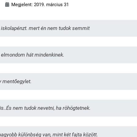
Megjelent: 2019. március 31
z iskolapénzt. mert én nem tudok semmit
 elmondom hát mindenkinek.
y mentőegylet.
 is..És nem tudok nevetni, ha röhögtetnek.
agyobb különbség van, mint két fajta között.