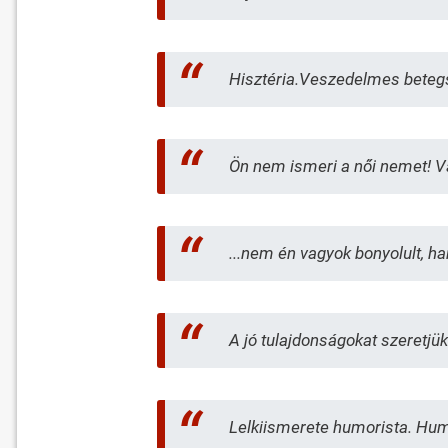
Hisztéria.Veszedelmes betegsé
Ön nem ismeri a női nemet! V
...nem én vagyok bonyolult, h
A jó tulajdonságokat szeretjü
Lelkiismerete humorista. Hu