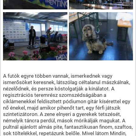
A futók egyre többen vannak, ismerkednek vagy
ismerősöket keresnek, látszólag céltalanul mászkálnak,
nézelődnek, és persze kóstolgatják a kínálatot. A
regisztrációs teremrész szomszédságában a
ciklámenekkel feldíszített pódiumon gitár kísérettel egy
nő énekel, majd amikor pihenőt tart, egy férfi játszik
szintetizátoron. A zene elnyeri a gyerekek tetszését,
némelyik táncra perdül, mások mórikálják magukat. A
pultnál ajánlott almás pite, fantasztikusan finom, szaftos,
sok töltelékkel, repetázunk belőle. Mivel látom Mindin,