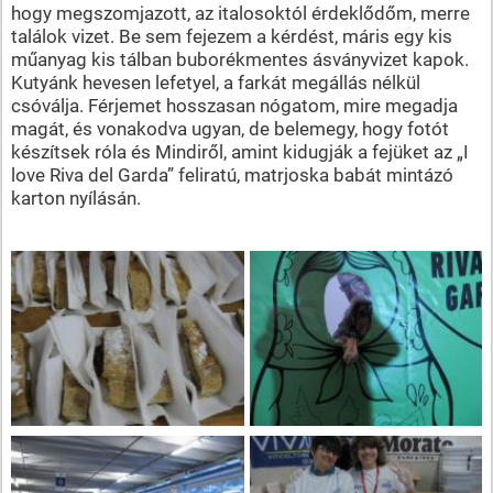
hogy megszomjazott, az italosoktól érdeklődőm, merre
találok vizet. Be sem fejezem a kérdést, máris egy kis
műanyag kis tálban buborékmentes ásványvizet kapok.
Kutyánk hevesen lefetyel, a farkát megállás nélkül
csóválja. Férjemet hosszasan nógatom, mire megadja
magát, és vonakodva ugyan, de belemegy, hogy fotót
készítsek róla és Mindiről, amint kidugják a fejüket az „I
love Riva del Garda” feliratú, matrjoska babát mintázó
karton nyílásán.