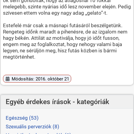
ők sem gondoltak, hogy az átlagosnál 10 fokkal
melegebb, szinte nyárias idő lesz november elején. Pedig
szívesen ettem volna egy nagy adag „gelato”-t.
Estefelé már csak a másnapi futásáról beszélgetünk.
Rengeteg időnk maradt a pihenésre, de az izgalom nem
hagy békén. Attilát az motiválja, hogy jó időt fusson,
engem meg az foglalkoztat, hogy nehogy valami baja
legyen, ne sérüljön meg, hisz futás közben is bármi
megtörténhet.
Módosítás: 2016. október 21
Egyéb érdekes írások - kategóriák
Egészség (53)
Szexuális perverziók (8)