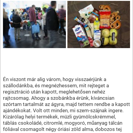
Én viszont már alig várom, hogy visszaérjünk a
szállodánkba, és megnézhessem, mit rejteget a
regisztráció után kapott, meglehetősen nehéz
rajtcsomag. Ahogy a szobánkba érünk, kíváncsian
szórtam tartalmát az ágyra, majd tettem rendbe a kapott
ajándékokat. Volt ott minden, mi szem-szájnak ingere.
Kizárólag helyi termékek, müzli gyümölcskrémmel,
táblás csokoládé, citromlé, mogyoró, műanyag tálcán
fóliával csomagolt négy óriási zöld alma, dobozos tej