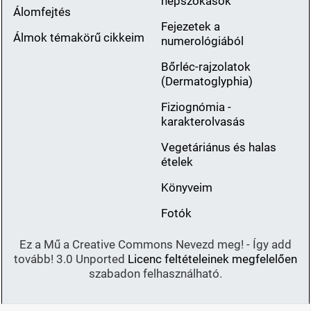
népszokások
Álomfejtés
Fejezetek a
Álmok témakörű cikkeim
numerológiából
Bőrléc-rajzolatok
(Dermatoglyphia)
Fiziognómia -
karakterolvasás
Vegetáriánus és halas
ételek
Könyveim
Fotók
Ez a Mű a Creative Commons Nevezd meg! - Így add
tovább! 3.0 Unported
Licenc feltételeinek megfelelően
szabadon felhasználható.