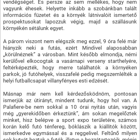
vendégséget. És persze az sem mellékes, hogy nem
vagyunk éhesek. Helyette inkább a szobánkban talált
információs füzetet és a környék látnivalóit ismertető
prospektusokat lapozzuk végig, majd a szállásunk
környékén sétálunk egyet.
A párom viszont nem elégszik meg ezzel, 9 óra felé már
hiányzik neki a futás, ezért Mindivel alaposabban
„körülnéznek” a városban. Mint később elmondja, némi
kerülővel elkocogtak a vasárnapi verseny starthelyére,
feltérképezték, hogy merre találhatók a környéken
parkok, jó futóhelyek, visszafelé pedig megszemlélték a
helyi futballcsapat villanyfényes esti edzését.
Másnap már nem kell kérdezősködnöm, pontosan
ismerjük az útirányt, mindent tudunk, hogy hol van. A
Palafiere-be nem sokkal a 10 órai nyitás után, vagyis
még „gyerekidőben érkeztünk”, ám sokan megelőztek
minket, hisz belépve a sport expo területére, számos
korán kelő futó ténfereg, bóklászik a kiállítók között,
ismerkedve egymással és a reggelivel. Feltűnő milyen
sok kutyát hoztak a futók, illetve a hozzátartozóik, mégis