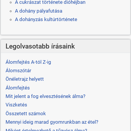
A cukrászat története dióhéjban
A dohány pályafutása
A dohányzás kultúrtörténete
Legolvasotabb írásaink
Álomfejtés A-tól Z-ig
Álomszótár
Önéletrajz helyett
Álomfejtés
Mit jelent a fog elvesztésének álma?
Viszketés
Összetett számok
Mennyi ideig marad gyomrunkban az étel?
Miként értelmezhető a tűzvész álma?