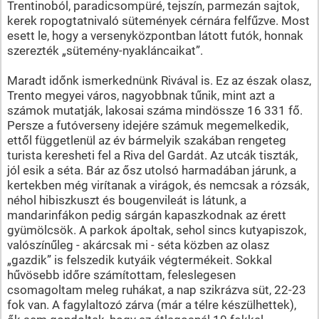
Trentinoból, paradicsompüré, tejszín, parmezán sajtok,
kerek ropogtatnivaló sütemények cérnára felfűzve. Most
esett le, hogy a versenyközpontban látott futók, honnak
szerezték „sütemény-nyakláncaikat”.
Maradt időnk ismerkednünk Rivával is. Ez az észak olasz,
Trento megyei város, nagyobbnak tűnik, mint azt a
számok mutatják, lakosai száma mindössze 16 331 fő.
Persze a futóverseny idejére számuk megemelkedik,
ettől függetlenül az év bármelyik szakában rengeteg
turista keresheti fel a Riva del Gardát. Az utcák tiszták,
jól esik a séta. Bár az ősz utolsó harmadában járunk, a
kertekben még virítanak a virágok, és nemcsak a rózsák,
néhol hibiszkuszt és bougenvileát is látunk, a
mandarinfákon pedig sárgán kapaszkodnak az érett
gyümölcsök. A parkok ápoltak, sehol sincs kutyapiszok,
valószínűleg - akárcsak mi - séta közben az olasz
„gazdik” is felszedik kutyáik végtermékeit. Sokkal
hűvösebb időre számítottam, feleslegesen
csomagoltam meleg ruhákat, a nap szikrázva süt, 22-23
fok van. A fagylaltozó zárva (már a télre készülhettek),