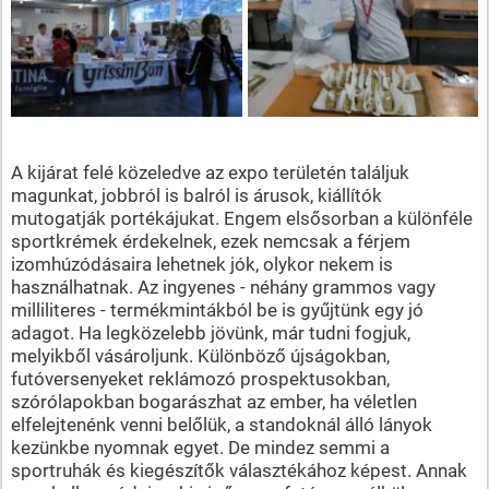
A kijárat felé közeledve az expo területén találjuk
magunkat, jobbról is balról is árusok, kiállítók
mutogatják portékájukat. Engem elsősorban a különféle
sportkrémek érdekelnek, ezek nemcsak a férjem
izomhúzódásaira lehetnek jók, olykor nekem is
használhatnak. Az ingyenes - néhány grammos vagy
milliliteres - termékmintákból be is gyűjtünk egy jó
adagot. Ha legközelebb jövünk, már tudni fogjuk,
melyikből vásároljunk. Különböző újságokban,
futóversenyeket reklámozó prospektusokban,
szórólapokban bogarászhat az ember, ha véletlen
elfelejtenénk venni belőlük, a standoknál álló lányok
kezünkbe nyomnak egyet. De mindez semmi a
sportruhák és kiegészítők választékához képest. Annak