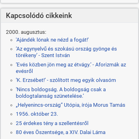
Kapcsolódó cikkeink
2000. augusztus:
'Ajándék lónak ne nézd a fogát!'
’Az egynyelvű és szokású ország gyönge és
törékeny’ - Szent István
’Evés közben jön meg az étvágy.’ - Aforizmák az
evésről
’K. Erzsébet!’ - szólított meg egyik olvasóm
’Nincs boldogság. A boldogság csak a
boldogtalanság szünetelése.’
„Helyenincs-ország” Utópia, írója Morus Tamás
1956. október 23.
25 érdekes tény a szellentésről
80 éves Öszentsége, a XIV. Dalai Láma