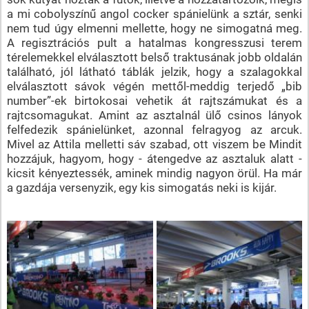
a mi cobolyszínű angol cocker spánielünk a sztár, senki
nem tud úgy elmenni mellette, hogy ne simogatná meg.
A regisztrációs pult a hatalmas kongresszusi terem
térelemekkel elválasztott belső traktusának jobb oldalán
található, jól látható táblák jelzik, hogy a szalagokkal
elválasztott sávok végén mettől-meddig terjedő „bib
number”-ek birtokosai vehetik át rajtszámukat és a
rajtcsomagukat. Amint az asztalnál ülő csinos lányok
felfedezik spánielünket, azonnal felragyog az arcuk.
Mivel az Attila melletti sáv szabad, ott viszem be Mindit
hozzájuk, hagyom, hogy - átengedve az asztaluk alatt -
kicsit kényeztessék, aminek mindig nagyon örül. Ha már
a gazdája versenyzik, egy kis simogatás neki is kijár.