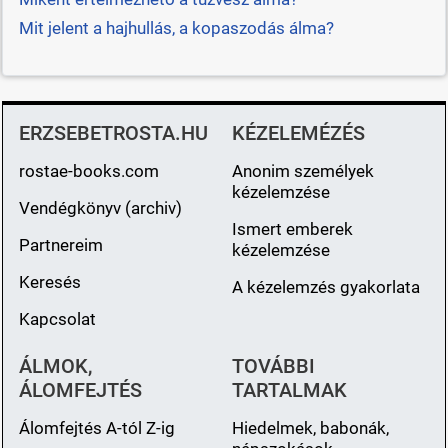
Mit jelent a hajhullás, a kopaszodás álma?
ERZSEBETROSTA.HU
KÉZELEMÉZÉS
rostae-books.com
Anonim személyek
kézelemzése
Vendégkönyv (archiv)
Ismert emberek
Partnereim
kézelemzése
Keresés
A kézelemzés gyakorlata
Kapcsolat
ÁLMOK,
TOVÁBBI
ÁLOMFEJTÉS
TARTALMAK
Álomfejtés A-tól Z-ig
Hiedelmek, babonák,