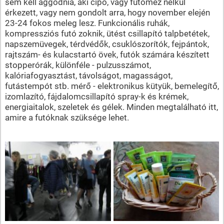
sem kell aggódnia, aki cipő, vagy futómez nélkül
érkezett, vagy nem gondolt arra, hogy november elején
23-24 fokos meleg lesz. Funkcionális ruhák,
kompressziós futó zoknik, ütést csillapító talpbetétek,
napszemüvegek, térdvédők, csuklószorítók, fejpántok,
rajtszám- és kulacstartó övek, futók számára készített
stopperórák, különféle - pulzusszámot,
kalóriafogyasztást, távolságot, magasságot,
futástempót stb. mérő - elektronikus kütyük, bemelegítő,
izomlazító, fájdalomcsillapító spray-k és krémek,
energiaitalok, szeletek és gélek. Minden megtalálható itt,
amire a futóknak szüksége lehet.