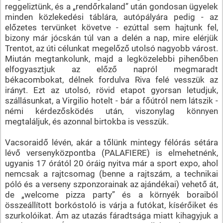
reggeliztünk, és a „rendőrkaland” után gondosan ügyelek
minden közlekedési táblára, autópályára pedig - az
előzetes tervünket követve - ezúttal sem hajtunk fel,
bizony már jócskán túl van a delén a nap, mire elérjük
Trentot, az úti célunkat megelőző utolsó nagyobb várost.
Miután megtankolunk, majd a legközelebbi pihenőben
elfogyasztjuk az előző napról megmaradt
békacombokat, délnek fordulva Riva felé vesszük az
irányt. Ezt az utolsó, rövid etapot gyorsan letudjuk,
szállásunkat, a Virgilio hotelt - bár a főútról nem látszik -
némi kérdezősködés után, viszonylag könnyen
megtaláljuk, és azonnal birtokba is vesszük.
Vacsoraidő lévén, akár a tőlünk mintegy félórás sétára
lévő versenyközpontba (PALAFIERE) is elmehetnénk,
ugyanis 17 órától 20 óráig nyitva már a sport expo, ahol
nemcsak a rajtcsomag (benne a rajtszám, a technikai
póló és a verseny szponzorainak az ajándékai) vehető át,
de „welcome pizza party” és a környék boraiból
összeállított borkóstoló is várja a futókat, kísérőiket és
szurkolóikat. Ám az utazás fáradtsága miatt kihagyjuk a