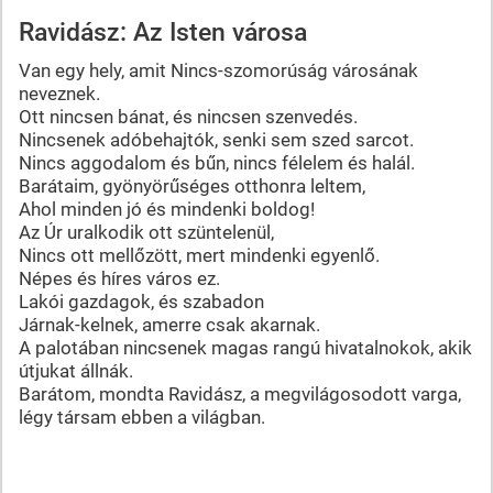
Ravidász: Az Isten városa
Van egy hely, amit Nincs-szomorúság városának
neveznek.
Ott nincsen bánat, és nincsen szenvedés.
Nincsenek adóbehajtók, senki sem szed sarcot.
Nincs aggodalom és bűn, nincs félelem és halál.
Barátaim, gyönyörűséges otthonra leltem,
Ahol minden jó és mindenki boldog!
Az Úr uralkodik ott szüntelenül,
Nincs ott mellőzött, mert mindenki egyenlő.
Népes és híres város ez.
Lakói gazdagok, és szabadon
Járnak-kelnek, amerre csak akarnak.
A palotában nincsenek magas rangú hivatalnokok, akik
útjukat állnák.
Barátom, mondta Ravidász, a megvilágosodott varga,
légy társam ebben a világban.