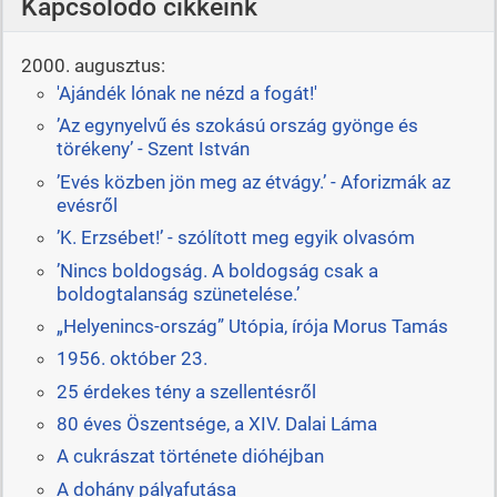
Kapcsolódó cikkeink
2000. augusztus:
'Ajándék lónak ne nézd a fogát!'
’Az egynyelvű és szokású ország gyönge és
törékeny’ - Szent István
’Evés közben jön meg az étvágy.’ - Aforizmák az
evésről
’K. Erzsébet!’ - szólított meg egyik olvasóm
’Nincs boldogság. A boldogság csak a
boldogtalanság szünetelése.’
„Helyenincs-ország” Utópia, írója Morus Tamás
1956. október 23.
25 érdekes tény a szellentésről
80 éves Öszentsége, a XIV. Dalai Láma
A cukrászat története dióhéjban
A dohány pályafutása