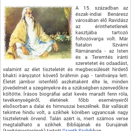
A 15. században az
észak-indiai Benáresz
városában élő Ravidász
az érinthetetlenek
kasztjába tartozó
foltozóvarga volt. Már
fiatalon Szvámi
Rámánanda - az Isten
és a Teremtés iránti
szeretetet és odaadást,
valamint az élet tiszteletét és megbecsülését hirdető
bhakti irányzatot követő bráhmin pap - tanítványa lett.
Életét jámbor istenfélő aszkétaként élte le, minden
jövedelmét a szegényekre és a szükségben szenvedőkre
költötte. Írásos biográfiai adat kevés maradt fenn róla,
tevékenységéről, életének főbb eseményeiről
elsősorban a dalai és himnuszai beszélnek. Bár vallását
tekintve hindu volt, a szikhek körében ugyancsak nagy
tiszteletnek örvend. Talán azért is, mert számos verse
megtalálható a szikhek Bibliájának és Gurujának
(tanítómesterének) tartott
Granth Szahib
ban.