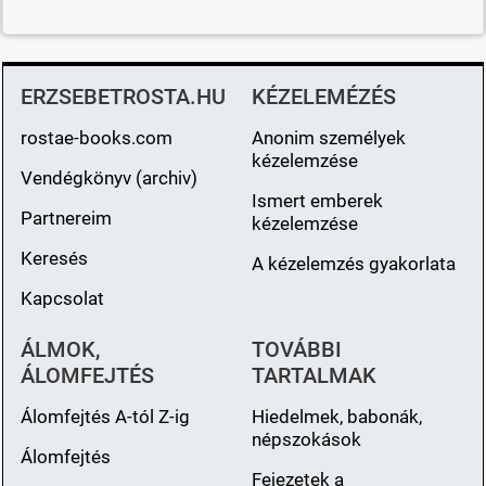
ERZSEBETROSTA.HU
KÉZELEMÉZÉS
rostae-books.com
Anonim személyek
kézelemzése
Vendégkönyv (archiv)
Ismert emberek
Partnereim
kézelemzése
Keresés
A kézelemzés gyakorlata
Kapcsolat
ÁLMOK,
TOVÁBBI
ÁLOMFEJTÉS
TARTALMAK
Álomfejtés A-tól Z-ig
Hiedelmek, babonák,
népszokások
Álomfejtés
Fejezetek a