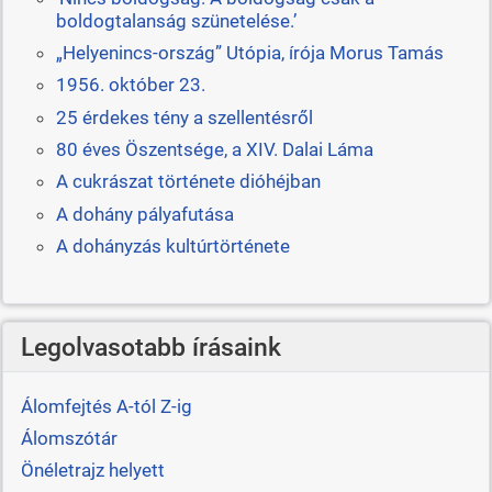
boldogtalanság szünetelése.’
„Helyenincs-ország” Utópia, írója Morus Tamás
1956. október 23.
25 érdekes tény a szellentésről
80 éves Öszentsége, a XIV. Dalai Láma
A cukrászat története dióhéjban
A dohány pályafutása
A dohányzás kultúrtörténete
Legolvasotabb írásaink
Álomfejtés A-tól Z-ig
Álomszótár
Önéletrajz helyett