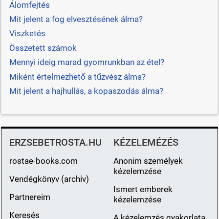
Álomfejtés
Mit jelent a fog elvesztésének álma?
Viszketés
Összetett számok
Mennyi ideig marad gyomrunkban az étel?
Miként értelmezhető a tűzvész álma?
Mit jelent a hajhullás, a kopaszodás álma?
ERZSEBETROSTA.HU
KÉZELEMÉZÉS
rostae-books.com
Anonim személyek
kézelemzése
Vendégkönyv (archiv)
Ismert emberek
Partnereim
kézelemzése
Keresés
A kézelemzés gyakorlata