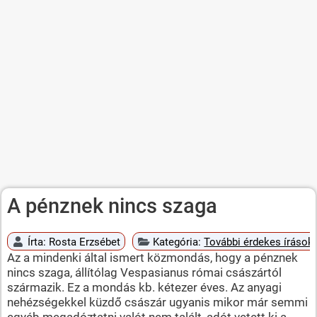
A pénznek nincs szaga
Írta:
Rosta Erzsébet
Kategória:
További érdekes írások
Az a mindenki által ismert közmondás, hogy a pénznek
nincs szaga, állítólag Vespasianus római császártól
származik. Ez a mondás kb. kétezer éves. Az anyagi
nehézségekkel küzdő császár ugyanis mikor már semmi
egyéb megadóztatni valót nem talált, adót vetett ki a