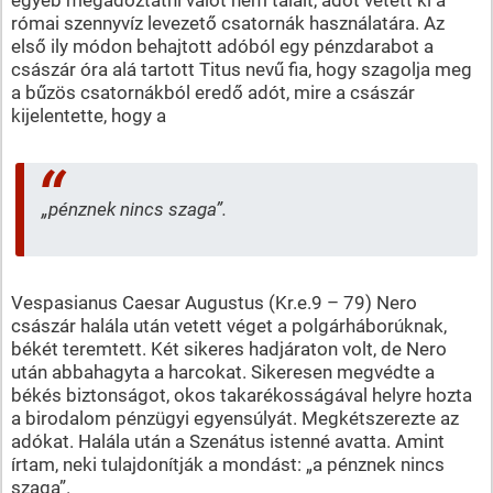
római szennyvíz levezető csatornák használatára. Az
első ily módon behajtott adóból egy pénzdarabot a
császár óra alá tartott Titus nevű fia, hogy szagolja meg
a bűzös csatornákból eredő adót, mire a császár
kijelentette, hogy a
„pénznek nincs szaga”.
Vespasianus Caesar Augustus (Kr.e.9 – 79) Nero
császár halála után vetett véget a polgárháborúknak,
békét teremtett. Két sikeres hadjáraton volt, de Nero
után abbahagyta a harcokat. Sikeresen megvédte a
békés biztonságot, okos takarékosságával helyre hozta
a birodalom pénzügyi egyensúlyát. Megkétszerezte az
adókat. Halála után a Szenátus istenné avatta. Amint
írtam, neki tulajdonítják a mondást: „a pénznek nincs
szaga”.