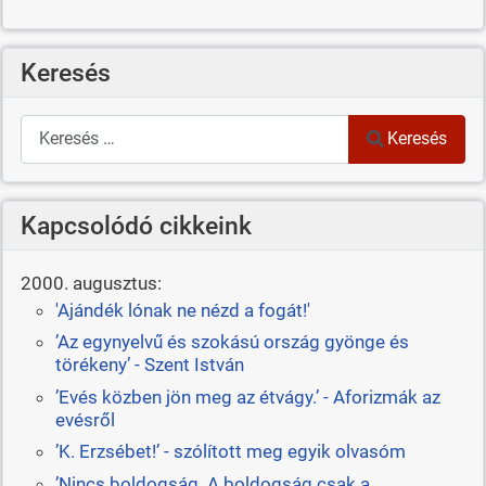
Keresés
Keresés
Keresés
Kapcsolódó cikkeink
2000. augusztus:
'Ajándék lónak ne nézd a fogát!'
’Az egynyelvű és szokású ország gyönge és
törékeny’ - Szent István
’Evés közben jön meg az étvágy.’ - Aforizmák az
evésről
’K. Erzsébet!’ - szólított meg egyik olvasóm
’Nincs boldogság. A boldogság csak a