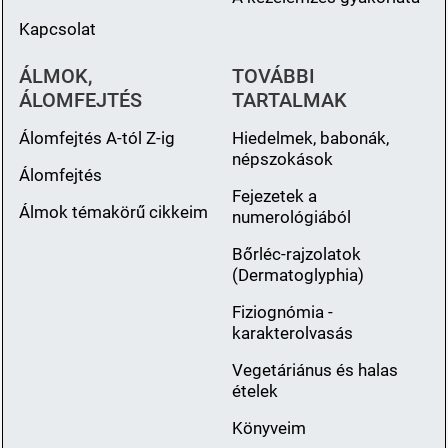
Kapcsolat
ÁLMOK,
TOVÁBBI
ÁLOMFEJTÉS
TARTALMAK
Álomfejtés A-tól Z-ig
Hiedelmek, babonák,
népszokások
Álomfejtés
Fejezetek a
Álmok témakörű cikkeim
numerológiából
Bőrléc-rajzolatok
(Dermatoglyphia)
Fiziognómia -
karakterolvasás
Vegetáriánus és halas
ételek
Könyveim