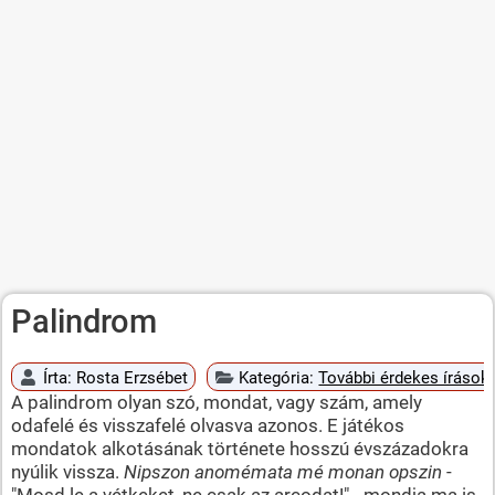
Palindrom
Írta:
Rosta Erzsébet
Kategória:
További érdekes írások
A palindrom olyan szó, mondat, vagy szám, amely
odafelé és visszafelé olvasva azonos. E játékos
mondatok alkotásának története hosszú évszázadokra
nyúlik vissza.
Nipszon anomémata mé monan opszin
-
"Mosd le a vétkeket, ne csak az arcodat!" - mondja ma is