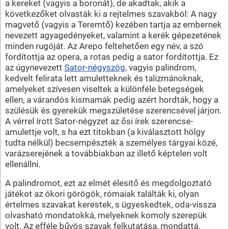
a kereket (vagyis a boronát), de akadtak, akik a
következőket olvasták ki a rejtelmes szavakból: A nagy
magvető (vagyis a Teremtő) kezében tartja az embernek
nevezett agyagedényeket, valamint a kerék gépezetének
minden rugóját. Az Arepo feltehetően egy név, a szó
fordítottja az opera, a rotas pedig a sator fordítottja. Ez
az úgynevezett
Sator-négyszög
, vagyis palindrom,
kedvelt felirata lett amuletteknek és talizmánoknak,
amelyeket szívesen viseltek a különféle betegségek
ellen, a várandós kismamák pedig azért hordták, hogy a
szülésük és gyerekük megszületése szerencsével járjon.
A vérrel írott Sator-négyzet az ősi írek szerencse-
amulettje volt, s ha ezt titokban (a kiválasztott hölgy
tudta nélkül) becsempészték a személyes tárgyai közé,
varázserejének a továbbiakban az illető képtelen volt
ellenállni.
A palindromot, ezt az elmét élesítő és megdolgoztató
játékot az ókori görögök, rómaiak találták ki, olyan
értelmes szavakat kerestek, s ügyeskedtek, oda-vissza
olvasható mondatokká, melyeknek komoly szerepük
volt. Az efféle bűvös szavak felkutatása, mondattá,