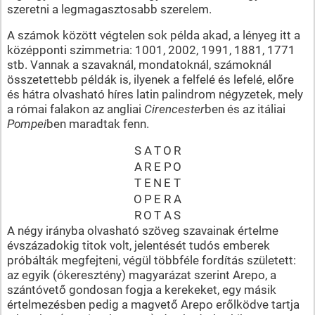
szeretni a legmagasztosabb szerelem.
A számok között végtelen sok példa akad, a lényeg itt a
középponti szimmetria: 1001, 2002, 1991, 1881, 1771
stb. Vannak a szavaknál, mondatoknál, számoknál
összetettebb példák is, ilyenek a felfelé és lefelé, előre
és hátra olvasható híres latin palindrom négyzetek, mely
a római falakon az angliai
Cirencester
ben és az itáliai
Pompei
ben maradtak fenn.
S
A
T
O
R
A
R
E
P
O
T
E
N
E
T
O
P
E
R
A
R
O
T
A
S
A négy irányba olvasható szöveg szavainak értelme
évszázadokig titok volt, jelentését tudós emberek
próbálták megfejteni, végül többféle fordítás született:
az egyik (ókeresztény) magyarázat szerint Arepo, a
szántóvető gondosan fogja a kerekeket, egy másik
értelmezésben pedig a magvető Arepo erőlködve tartja