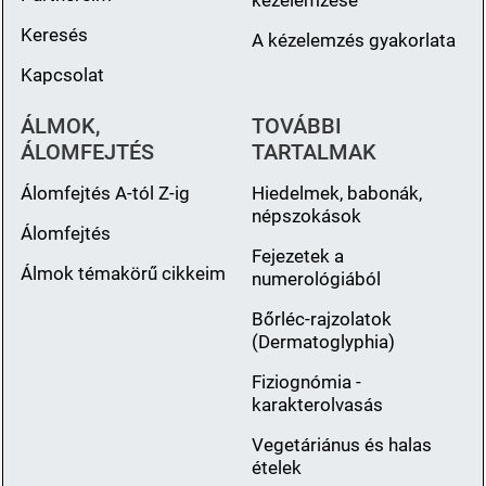
kézelemzése
Keresés
A kézelemzés gyakorlata
Kapcsolat
ÁLMOK,
TOVÁBBI
ÁLOMFEJTÉS
TARTALMAK
Álomfejtés A-tól Z-ig
Hiedelmek, babonák,
népszokások
Álomfejtés
Fejezetek a
Álmok témakörű cikkeim
numerológiából
Bőrléc-rajzolatok
(Dermatoglyphia)
Fiziognómia -
karakterolvasás
Vegetáriánus és halas
ételek