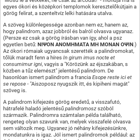
egyes ókori és középkori templomok keresztelőkútjain a
görög felirat, a szenteltvíz lelki hatására utalva.
A szöveg különlegessége azonban nem ez, hanem az,
hogy palindrom, azaz jobbról és balról olvasva ugyanaz.
(Persze ez csak a görög írásban van így, ahol a psz
egyetlen betű:
NIΨON ANOMHMATA MH MONAN OΨIN
.)
Az ókori rómaiak ugyancsak szerették a palindromokat,
tőlük maradt fenn a híres
In girum imus nocte et
consumimur igni
, vagyis a "Körözünk az éjszakában, s
közben a tűz elemészt" jelentésű palindrom. De
hasonlóan ismert palindrom a francia
Esope reste ici et
se repose
- "Aiszoposz nyugszik itt, és kipiheni magát"
szöveg is.
A palindrom kifejezés görög eredetű, a visszafutó,
hátrafelé haladó jelentésű
palindromosz
szóból
származik. Palindromra számtalan példa található,
rengeteg olyan szavunk van, melyek visszafelé olvasva
sem változik meg. Ugyanez jó néhány kifejezésünkre,
mondatunkra is igaz. Jól ismert palindromok például: az