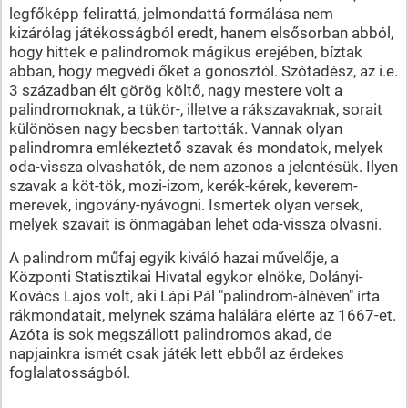
legfőképp felirattá, jelmondattá formálása nem
kizárólag játékosságból eredt, hanem elsősorban abból,
hogy hittek e palindromok mágikus erejében, bíztak
abban, hogy megvédi őket a gonosztól. Szótadész, az i.e.
3 században élt görög költő, nagy mestere volt a
palindromoknak, a tükör-, illetve a rákszavaknak, sorait
különösen nagy becsben tartották. Vannak olyan
palindromra emlékeztető szavak és mondatok, melyek
oda-vissza olvashatók, de nem azonos a jelentésük. Ilyen
szavak a köt-tök, mozi-izom, kerék-kérek, keverem-
merevek, ingovány-nyávogni. Ismertek olyan versek,
melyek szavait is önmagában lehet oda-vissza olvasni.
A palindrom műfaj egyik kiváló hazai művelője, a
Központi Statisztikai Hivatal egykor elnöke, Dolányi-
Kovács Lajos volt, aki Lápi Pál "palindrom-álnéven" írta
rákmondatait, melynek száma halálára elérte az 1667-et.
Azóta is sok megszállott palindromos akad, de
napjainkra ismét csak játék lett ebből az érdekes
foglalatosságból.