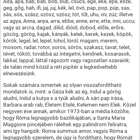
Ada, apa, bab, báb, bob, búb, csúcs, ege, eke, epe, esze,
geg, gőg, hah, ifi, jaj, juj, kék, lel, óvó, pap, pop, púp, sas,
sás, sós, szász, szósz, szösz, tót, tűt, uhu, vív, zúz; illetve
az agya, Anna, anya, arra, ebbe, enne, erre, ette, inni, uccu;
vagy az arcra, dagad, dilid, dióid, dobod, előle, erőre,
göcög, görög, kajak, kányák, kelek, kerek, kezek, köpök,
körök, legel, lel, lepel, lohol, lóról, magam, merem,
mosom, radar, rotor, soros, sörös, szakasz, tavat, telet,
tévét, tököt; továbbá az integetni, kendnek, kosarasok,
lakkal, lappal, láttál ragozott vagy ragozatlan szavaink;
de talán mind közül a réti pipitér a legkedveltebb
elnevezésünk.
Sokak számára ismertek az olyan visszafordítható
mondatok is, mint: a Géza kék az ég, Indul a görög
aludni, Indul a kutya s a tyúk aludni, A sári pap írása,
Barbara arab rab, Életem Etelé, Kelemen nem Elek. Közel
negyven éve annak, amikor 1973-ban a média közölte,
hogy Róma legnagyobb bazilikájában, a Santa Maria
Maggiore pincéjében ráleltek egy palindrom feliratra,
ami így hangzik: Roma summus amor, vagyis Róma a
legnagyobb szerelem, de úgy is fordítható, hogy Rómát