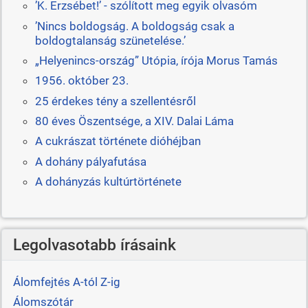
’K. Erzsébet!’ - szólított meg egyik olvasóm
’Nincs boldogság. A boldogság csak a
boldogtalanság szünetelése.’
„Helyenincs-ország” Utópia, írója Morus Tamás
1956. október 23.
25 érdekes tény a szellentésről
80 éves Öszentsége, a XIV. Dalai Láma
A cukrászat története dióhéjban
A dohány pályafutása
A dohányzás kultúrtörténete
Legolvasotabb írásaink
Álomfejtés A-tól Z-ig
Álomszótár