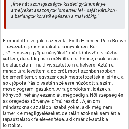
„Íme hát azon igazságok kisded gyűjteménye,
amelyeket asszonyok ismertek fel - saját kárukon -
a barlangok korától egészen a mai időkig.”
E mondattal zárják a szerzők - Faith Hines és Pam Brown
- bevezető gondolataikat a könyvükben. Bár
„bölcsesség-gyűjteményüket” már többször is kézbe
vettem, de eddig nem mélyültem el benne, csak lazán
belelapoztam, majd visszatettem a helyére. Aztán a
minap újra levettem a polcról, most azonban jobban
belemerültem, s egyszer csak megtetszettek a leírtak, a
sok jópofa írás olvastán szélesre húzódott a szám,
mosolyogtam igazukon. Arra gondoltam, idézek a
könyvből néhány eszenciát, mégpedig a Női szépség és
az öregedés törvényei című részből. Ajánlom
mindazoknak az alábbi szabályokat, akik még nem
ismerik e megfigyeléseket, de talán azoknak sem árt a
tapasztalatok felelevenítése, akik már olvasták a
leírtakat.