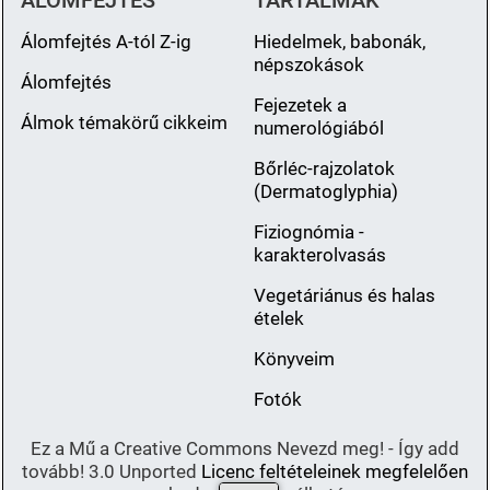
ÁLOMFEJTÉS
TARTALMAK
Álomfejtés A-tól Z-ig
Hiedelmek, babonák,
népszokások
Álomfejtés
Fejezetek a
Álmok témakörű cikkeim
numerológiából
Bőrléc-rajzolatok
(Dermatoglyphia)
Fiziognómia -
karakterolvasás
Vegetáriánus és halas
ételek
Könyveim
Fotók
Ez a Mű a Creative Commons Nevezd meg! - Így add
tovább! 3.0 Unported
Licenc feltételeinek megfelelően