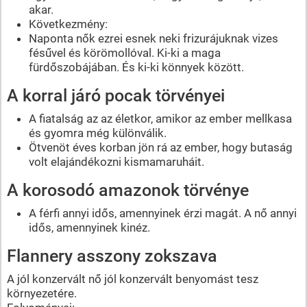
akar.
Következmény:
Naponta nők ezrei esnek neki frizurájuknak vizes
fésűvel és körömollóval. Ki-ki a maga
fürdőszobájában. És ki-ki könnyek között.
A korral járó pocak törvényei
A fiatalság az az életkor, amikor az ember mellkasa
és gyomra még különválik.
Ötvenöt éves korban jön rá az ember, hogy butaság
volt elajándékozni kismamaruháit.
A korosodó amazonok törvénye
A férfi annyi idős, amennyinek érzi magát. A nő annyi
idős, amennyinek kinéz.
Flannery asszony zokszava
A jól konzervált nő jól konzervált benyomást tesz
környezetére.