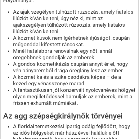
Folyományai:
Az ajak szegélyen túlhúzott rúzsozás, amely fiatalos
illúziót kíván kelteni, úgy néz ki, mint az
ajakszegélyen túlhúzott rúzsozás, amely fiatalos
illúziót kíván kelteni.
A kozmetikusok nem ígérhetnek ifjúságot, csupán
műgonddal kifestett ráncokat.
Minél fiatalabbra renoválnak egy nőt, annál
öregebbnek gondolják az emberek.
A gondos kozmetikázás csupán annyit ér el, hogy
vén bányarémből drága öreglány lesz az ember.
A kozmetika és a szike csodákra képes – de a
kezed egy vénasszonyé marad.
A fantasztikusan jól konzervált nyolcvanéves hölgyet
olyan megilletődéssel bámulják az emberek, mint a
frissen exhumált múmiákat.
Az agg szépségkirálynők törvényei
A floridai temetkezési iparág odáig fejlődött, hogy
az idős hölgyeket már húsz évvel haláluk előtt