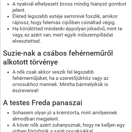
A nyaknál elhelyezett bross mindig hiányzó gombot
jelent.
Életed legszebb estéje semmivé foszlik, amikor
rájössz, hogy felemás cipőben csináltad végig.
Ha körülötted mindenki éppolyan jókedvű, mint te
vagy, ez azért van, mert egyik műszempilládat
elvesztetted.
Suzie-nak a csábos fehérneműről
alkotott törvénye
A nők csak akkor veszik fel legszebb
fehérneműjüket, ha a szeretőjükhöz vagy az
orvosukhoz mennek. Mintha bármelyikük is
észrevenné!
A testes Freda panaszai
Sohasem olyan jó a krémtorta, mint amilyennek
álmodban megjelent.
A kövér nők azért zuhanyoznak, hogy ne kelljen egy
vízben fürödniük a saját pocakjukkal.