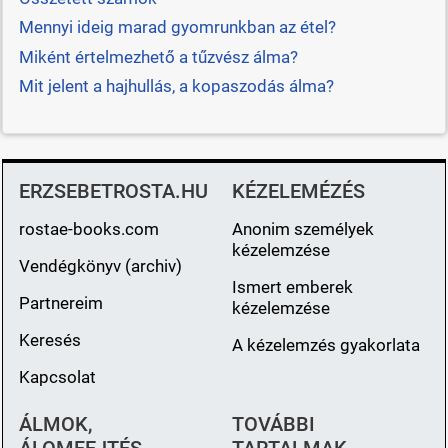
Mennyi ideig marad gyomrunkban az étel?
Miként értelmezhető a tűzvész álma?
Mit jelent a hajhullás, a kopaszodás álma?
ERZSEBETROSTA.HU
KÉZELEMÉZÉS
rostae-books.com
Anonim személyek
kézelemzése
Vendégkönyv (archiv)
Ismert emberek
Partnereim
kézelemzése
Keresés
A kézelemzés gyakorlata
Kapcsolat
ÁLMOK,
TOVÁBBI