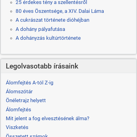
25 érdekes tény a szellentésről
80 éves Öszentsége, a XIV. Dalai Láma
A cukrászat története dióhéjban
A dohány pályafutása
A dohányzás kultúrtörténete
Legolvasotabb írásaink
Álomfejtés A-tól Z-ig
Álomszótár
Önéletrajz helyett
Álomfejtés
Mit jelent a fog elvesztésének álma?
Viszketés
Összetett számok