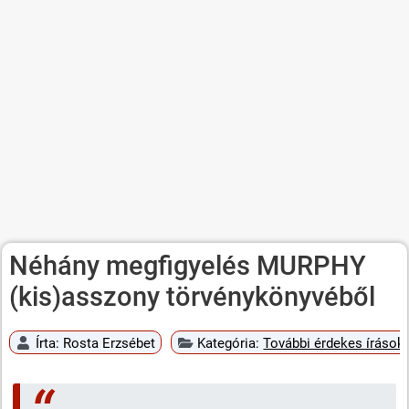
Néhány megfigyelés MURPHY
(kis)asszony törvénykönyvéből
Írta:
Rosta Erzsébet
Kategória:
További érdekes írások