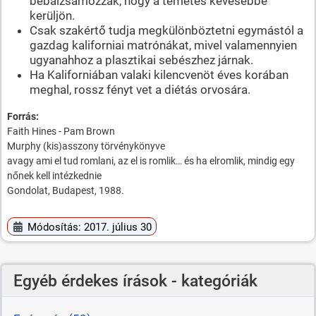
bebalzsamozzák, hogy a temetés kevesebbe
kerüljön.
Csak szakértő tudja megkülönböztetni egymástól a
gazdag kaliforniai matrónákat, mivel valamennyien
ugyanahhoz a plasztikai sebészhez járnak.
Ha Kaliforniában valaki kilencvenöt éves korában
meghal, rossz fényt vet a diétás orvosára.
Forrás:
Faith Hines - Pam Brown
Murphy (kis)asszony törvénykönyve
avagy ami el tud romlani, az el is romlik… és ha elromlik, mindig egy
nőnek kell intézkednie
Gondolat, Budapest, 1988.
Módosítás: 2017. július 30
Egyéb érdekes írások - kategóriák