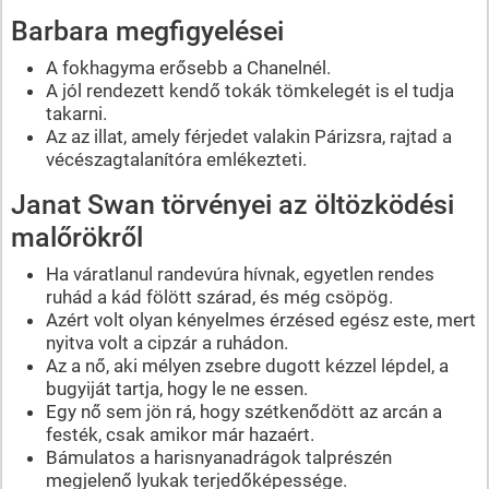
Barbara megfigyelései
A fokhagyma erősebb a Chanelnél.
A jól rendezett kendő tokák tömkelegét is el tudja
takarni.
Az az illat, amely férjedet valakin Párizsra, rajtad a
vécészagtalanítóra emlékezteti.
Janat Swan törvényei az öltözködési
malőrökről
Ha váratlanul randevúra hívnak, egyetlen rendes
ruhád a kád fölött szárad, és még csöpög.
Azért volt olyan kényelmes érzésed egész este, mert
nyitva volt a cipzár a ruhádon.
Az a nő, aki mélyen zsebre dugott kézzel lépdel, a
bugyiját tartja, hogy le ne essen.
Egy nő sem jön rá, hogy szétkenődött az arcán a
festék, csak amikor már hazaért.
Bámulatos a harisnyanadrágok talprészén
megjelenő lyukak terjedőképessége.