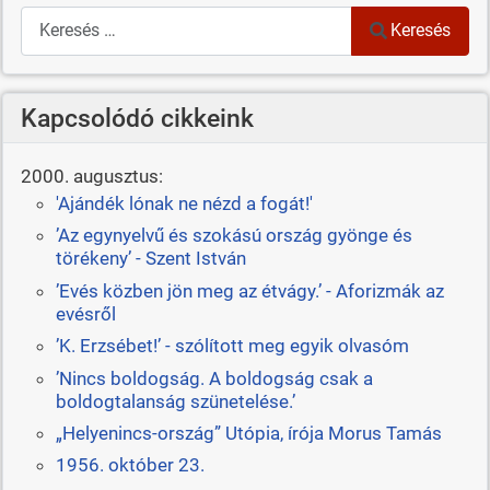
Keresés
Keresés
Kapcsolódó cikkeink
2000. augusztus:
'Ajándék lónak ne nézd a fogát!'
’Az egynyelvű és szokású ország gyönge és
törékeny’ - Szent István
’Evés közben jön meg az étvágy.’ - Aforizmák az
evésről
’K. Erzsébet!’ - szólított meg egyik olvasóm
’Nincs boldogság. A boldogság csak a
boldogtalanság szünetelése.’
„Helyenincs-ország” Utópia, írója Morus Tamás
1956. október 23.