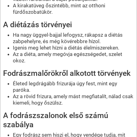
A kirakatüveg őszintébb, mint az otthoni
fürdőszobatükör.
A diétázás törvényei
Ha nagy üggyel-bajjal lefogysz, rákapsz a diétás
zabpehelyre, és még kövérebbre hízol.
Igenis meg lehet hízni a diétás élelmiszereken.
Az a diéta, amely megóvja egészségedet, szelet
okoz.
Fodrászmalőrökről alkotott törvények
Életed legdrágább frizurája úgy fest, mint egy
paróka.
Az a rövid frizura, amely mást megfiatalít, nálad csak
kiemeli, hogy őszülsz.
A fodrászszalonok első számú
szabálya
Egy fodrász sem hiszi el, hogy vendége tudja, mit