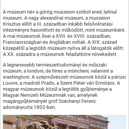
A múzeum név a görög muszeion szóból ered, latinul
museum. A nagy alexandriai múzeum, a muszeion
Krisztus előtt a III. században inkább felsőoktatási
intézményre hasonlított és működött, mint múzeumként.
A mai múzeumok ősei a XVII. és XVIII. században,
Franciaországban és Angliában voltak. A XIX. század
közepétől a legtöbb múzeum nyitva áll a látogatók előtt.
A XX. századra a múzeumok feladatköre növekedett.
A legnevesebb természettudományi és műszaki
múzeum, a londoni, de híres a müncheni, valamint a
washingtoni. A szépművészeti múzeumok közül a párizsi
Louvre, a madridi Prado, a Szent Péter vári Ermitázs. A
magyar múzeumok közül a legtöbb gyűjteménye a
Magyar Nemzeti Múzeumnak van, amelynek
magángyűjteményét gróf Széchenyi Ferenc
adományozta 1802-ben.