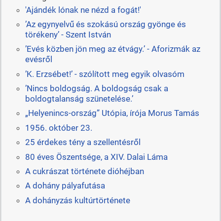
'Ajándék lónak ne nézd a fogát!'
’Az egynyelvű és szokású ország gyönge és
törékeny’ - Szent István
’Evés közben jön meg az étvágy.’ - Aforizmák az
evésről
’K. Erzsébet!’ - szólított meg egyik olvasóm
’Nincs boldogság. A boldogság csak a
boldogtalanság szünetelése.’
„Helyenincs-ország” Utópia, írója Morus Tamás
1956. október 23.
25 érdekes tény a szellentésről
80 éves Öszentsége, a XIV. Dalai Láma
A cukrászat története dióhéjban
A dohány pályafutása
A dohányzás kultúrtörténete