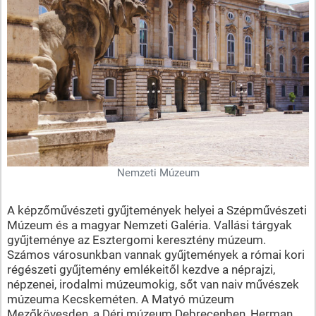
Nemzeti Múzeum
A képzőművészeti gyűjtemények helyei a Szépművészeti
Múzeum és a magyar Nemzeti Galéria. Vallási tárgyak
gyűjteménye az Esztergomi keresztény múzeum.
Számos városunkban vannak gyűjtemények a római kori
régészeti gyűjtemény emlékeitől kezdve a néprajzi,
népzenei, irodalmi múzeumokig, sőt van naiv művészek
múzeuma Kecskeméten. A Matyó múzeum
Mezőkövesden, a Déri múzeum Debrecenben, Herman