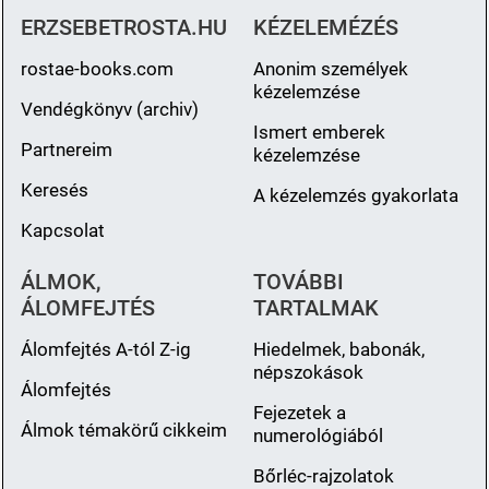
ERZSEBETROSTA.HU
KÉZELEMÉZÉS
rostae-books.com
Anonim személyek
kézelemzése
Vendégkönyv (archiv)
Ismert emberek
Partnereim
kézelemzése
Keresés
A kézelemzés gyakorlata
Kapcsolat
ÁLMOK,
TOVÁBBI
ÁLOMFEJTÉS
TARTALMAK
Álomfejtés A-tól Z-ig
Hiedelmek, babonák,
népszokások
Álomfejtés
Fejezetek a
Álmok témakörű cikkeim
numerológiából
Bőrléc-rajzolatok