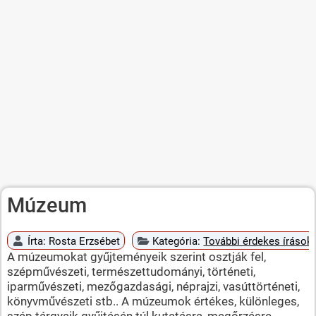
Múzeum
Írta:
Rosta Erzsébet
Kategória:
További érdekes írások
A múzeumokat gyűjteményeik szerint osztják fel,
szépművészeti, természettudományi, történeti,
iparművészeti, mezőgazdasági, néprajzi, vasúttörténeti,
könyvművészeti stb.. A múzeumok értékes, különleges,
szép tárgyaik gyűjtésén túl kutatásra, megőrzésre,