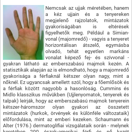
Nemcsak az ujjak méretében, hanem
a kéz ujjain és a tenyereken
megjelenő rajzolatok, mintázatok
gyakoriságában is eltérések
figyelhetők meg. Például a Simian-
vonal (majomredő) - vagyis a tenyeret
horizontálisan átszelő, egymásba
olvadó, tehát egyetlen markáns
vonalat képező fej- és szívvonal -
gyakran látható az emberszabású majmok kezén. A
statisztikák alapján az is elmondható, hogy a majomredő
gyakorisága a férfiaknál kétszer olyan nagy, mint a
nőknél. Ez ugyancsak amellett szól, hogy a főemlősök és
a férfiak között nagyobb a hasonlóság. Cummins és
Midlo klasszikus művükben (Ujjlenyomatok, tenyerek és
talpak) leírják, hogy az emberszabású majmok tenyerein
kétszer-háromszor olyan gyakori az összetett
mintázatok (hurkok, örvények és különféle változataik)
előfordulása, mint az emberi kezeken. Schaumann és
Alter (1976.) dermatoglífiai vizsgálataik során - melynek
keretében 200 észak-amerikai férfi és nő kezét