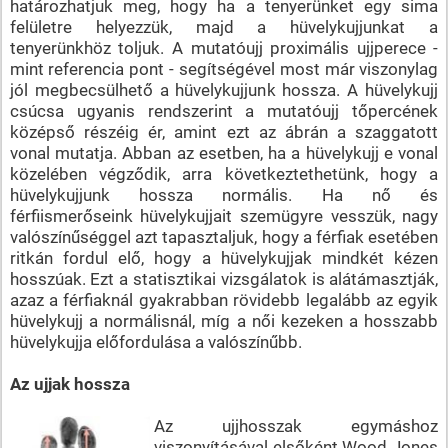
határozhatjuk meg, hogy ha a tenyerünket egy sima
felületre helyezzük, majd a hüvelykujjunkat a
tenyerünkhöz toljuk. A mutatóujj proximális ujjperece -
mint referencia pont - segítségével most már viszonylag
jól megbecsülhető a hüvelykujjunk hossza. A hüvelykujj
csúcsa ugyanis rendszerint a mutatóujj tőpercének
középső részéig ér, amint ezt az ábrán a szaggatott
vonal mutatja. Abban az esetben, ha a hüvelykujj e vonal
közelében végződik, arra következtethetünk, hogy a
hüvelykujjunk hossza normális. Ha nő és
férfiismerőseink hüvelykujjait szemügyre vesszük, nagy
valószínűséggel azt tapasztaljuk, hogy a férfiak esetében
ritkán fordul elő, hogy a hüvelykujjak mindkét kézen
hosszúak. Ezt a statisztikai vizsgálatok is alátámasztják,
azaz a férfiaknál gyakrabban rövidebb legalább az egyik
hüvelykujj a normálisnál, míg a női kezeken a hosszabb
hüvelykujja előfordulása a valószínűbb.
Az ujjak hossza
Az ujjhosszak egymáshoz
viszonyításával elsőként Wood Jones