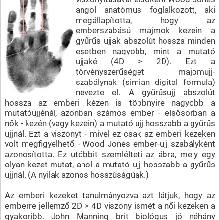
angol anatómus foglalkozott, aki
megállapította, hogy az
emberszabású majmok kezein a
gyűrűs ujjak abszolút hossza minden
esetben nagyobb, mint a mutató
ujjaké (4D > 2D). Ezt a
törvényszerűséget majomujj-
szabálynak (simian digital formula)
nevezte el. A gyűrűsujj abszolút
hossza az emberi kézen is többnyire nagyobb a
mutatóujjénál, azonban számos ember - elsősorban a
nők - kezén (vagy kezein) a mutató ujj hosszabb a gyűrűs
ujjnál. Ezt a viszonyt - mivel ez csak az emberi kezeken
volt megfigyelhető - Wood Jones ember-ujj szabályként
azonosította. Ez utóbbit szemlélteti az ábra, mely egy
olyan kezet mutat, ahol a mutató ujj hosszabb a gyűrűs
ujjnál. (A nyilak azonos hosszúságúak.)
Az emberi kezeket tanulmányozva azt látjuk, hogy az
emberre jellemző 2D > 4D viszony ismét a női kezeken a
gyakoribb. John Manning brit biológus jó néhány