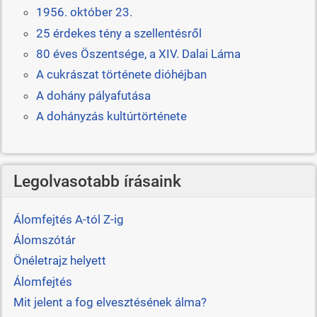
1956. október 23.
25 érdekes tény a szellentésről
80 éves Öszentsége, a XIV. Dalai Láma
A cukrászat története dióhéjban
A dohány pályafutása
A dohányzás kultúrtörténete
Legolvasotabb írásaink
Álomfejtés A-tól Z-ig
Álomszótár
Önéletrajz helyett
Álomfejtés
Mit jelent a fog elvesztésének álma?