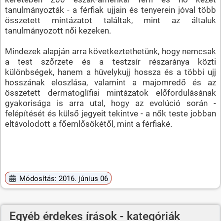
tanulmányozták - a férfiak ujjain és tenyerein jóval több
összetett mintázatot találtak, mint az általuk
tanulmányozott női kezeken.
Mindezek alapján arra következtethetünk, hogy nemcsak
a test szőrzete és a testzsír részaránya közti
különbségek, hanem a hüvelykujj hossza és a többi ujj
hosszának eloszlása, valamint a majomredő és az
összetett dermatoglífiai mintázatok előfordulásának
gyakorisága is arra utal, hogy az evolúció során -
felépítését és külső jegyeit tekintve - a nők teste jobban
eltávolodott a főemlősökétől, mint a férfiaké.
Módosítás: 2016. június 06
Egyéb érdekes írások - kategóriák