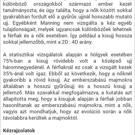
különböző országokból származó ember kezét
tanulmányozta, és úgy találta, hogy a nők között sokkal
gyakrabban fordult elő a gyűrűs ujjnál hosszabb mutató
ujj. Egyébként Manning nem vizsgálta a kéz egyéb
tulajdonságait, melyek ugyancsak különbözőek lehetnek
a férfiak és a nők esetében. Így például a kisujj hossza
sokkal jellemzőbb, mint a 2D : 4D arány.
A statisztikai vizsgálatok alapján a hölgyek esetében
75%-ban a kisujj rövidebb volt a középső ujj
háromnegyedénél. A férfiaknál ez csak a vizsgált kezek
35%-ánál volt igaz. Ebből az következik, hogy a nőknél
gyakoribb a rövid kisujj. Az emberszabású majmokra
általában a hosszú gyűrűsujj és a hosszú kisujj a
jellemző. Más szavakkal megfogalmazva, a kutatás azt
állapította meg, hogy a kisujjuk alapján a férfiak jobban
hasonlítanak az emberszabású majmokra, mint a nők,
vagyis azt mondhatjuk, hogy az evolúció során a nők
távolabbra kerültek a majmoktól.
Kézrajzolatok