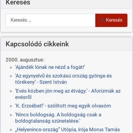
Keresés
Keresés
Keresés
Kapcsolódó cikkeink
2000. augusztus:
'Ajándék lónak ne nézd a fogát!'
’Az egynyelvű és szokású ország gyönge és
törékeny’ - Szent István
’Evés közben jön meg az étvágy.’ - Aforizmák az
evésről
’K. Erzsébet!’ - szólított meg egyik olvasóm
’Nincs boldogság. A boldogság csak a
boldogtalanság szünetelése.’
„Helyenincs-ország” Utópia, írója Morus Tamás