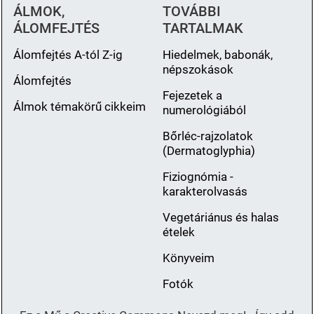
ÁLMOK,
TOVÁBBI
ÁLOMFEJTÉS
TARTALMAK
Álomfejtés A-tól Z-ig
Hiedelmek, babonák,
népszokások
Álomfejtés
Fejezetek a
Álmok témakörű cikkeim
numerológiából
Bőrléc-rajzolatok
(Dermatoglyphia)
Fiziognómia -
karakterolvasás
Vegetáriánus és halas
ételek
Könyveim
Fotók