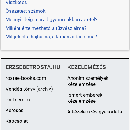
Viszketés
Összetett számok
Mennyi ideig marad gyomrunkban az étel?
Miként értelmezhető a tűzvész álma?
Mit jelent a hajhullás, a kopaszodás álma?
ERZSEBETROSTA.HU
KÉZELEMÉZÉS
rostae-books.com
Anonim személyek
kézelemzése
Vendégkönyv (archiv)
Ismert emberek
Partnereim
kézelemzése
Keresés
A kézelemzés gyakorlata
Kapcsolat