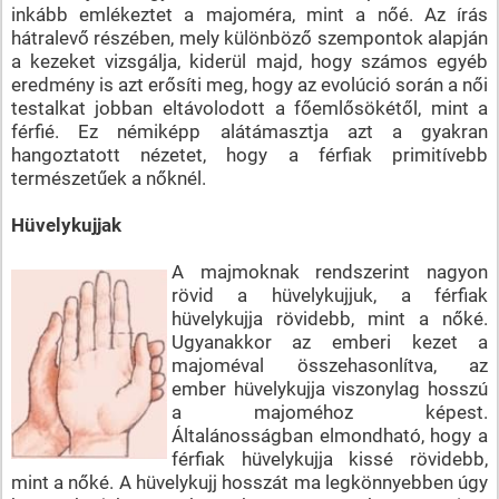
inkább emlékeztet a majoméra, mint a nőé. Az írás
hátralevő részében, mely különböző szempontok alapján
a kezeket vizsgálja, kiderül majd, hogy számos egyéb
eredmény is azt erősíti meg, hogy az evolúció során a női
testalkat jobban eltávolodott a főemlősökétől, mint a
férfié. Ez némiképp alátámasztja azt a gyakran
hangoztatott nézetet, hogy a férfiak primitívebb
természetűek a nőknél.
Hüvelykujjak
A majmoknak rendszerint nagyon
rövid a hüvelykujjuk, a férfiak
hüvelykujja rövidebb, mint a nőké.
Ugyanakkor az emberi kezet a
majoméval összehasonlítva, az
ember hüvelykujja viszonylag hosszú
a majoméhoz képest.
Általánosságban elmondható, hogy a
férfiak hüvelykujja kissé rövidebb,
mint a nőké. A hüvelykujj hosszát ma legkönnyebben úgy