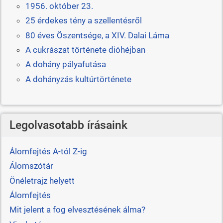
1956. október 23.
25 érdekes tény a szellentésről
80 éves Öszentsége, a XIV. Dalai Láma
A cukrászat története dióhéjban
A dohány pályafutása
A dohányzás kultúrtörténete
Legolvasotabb írásaink
Álomfejtés A-tól Z-ig
Álomszótár
Önéletrajz helyett
Álomfejtés
Mit jelent a fog elvesztésének álma?