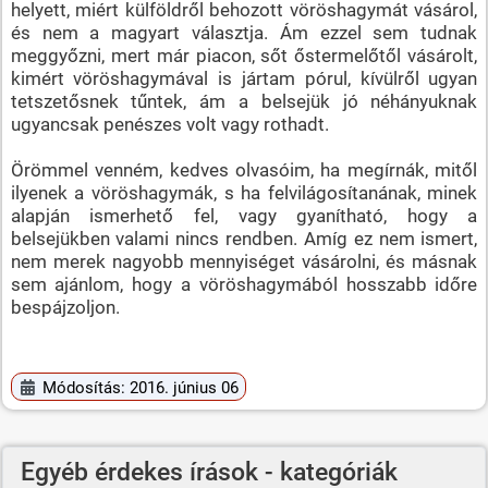
helyett, miért külföldről behozott vöröshagymát vásárol,
és nem a magyart választja. Ám ezzel sem tudnak
meggyőzni, mert már piacon, sőt őstermelőtől vásárolt,
kimért vöröshagymával is jártam pórul, kívülről ugyan
tetszetősnek tűntek, ám a belsejük jó néhányuknak
ugyancsak penészes volt vagy rothadt.
Örömmel venném, kedves olvasóim, ha megírnák, mitől
ilyenek a vöröshagymák, s ha felvilágosítanának, minek
alapján ismerhető fel, vagy gyanítható, hogy a
belsejükben valami nincs rendben. Amíg ez nem ismert,
nem merek nagyobb mennyiséget vásárolni, és másnak
sem ajánlom, hogy a vöröshagymából hosszabb időre
bespájzoljon.
Módosítás: 2016. június 06
Egyéb érdekes írások - kategóriák