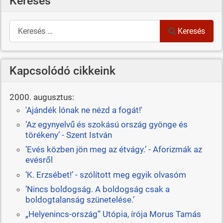
Keresés
Keresés
Keresés
Kapcsolódó cikkeink
2000. augusztus:
'Ajándék lónak ne nézd a fogát!'
’Az egynyelvű és szokású ország gyönge és
törékeny’ - Szent István
’Evés közben jön meg az étvágy.’ - Aforizmák az
evésről
’K. Erzsébet!’ - szólított meg egyik olvasóm
’Nincs boldogság. A boldogság csak a
boldogtalanság szünetelése.’
„Helyenincs-ország” Utópia, írója Morus Tamás