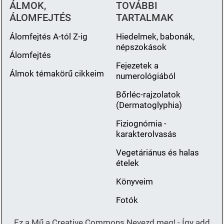
ÁLMOK,
TOVÁBBI
ÁLOMFEJTÉS
TARTALMAK
Álomfejtés A-tól Z-ig
Hiedelmek, babonák,
népszokások
Álomfejtés
Fejezetek a
Álmok témakörű cikkeim
numerológiából
Bőrléc-rajzolatok
(Dermatoglyphia)
Fiziognómia -
karakterolvasás
Vegetáriánus és halas
ételek
Könyveim
Fotók
Ez a Mű a Creative Commons Nevezd meg! - Így add