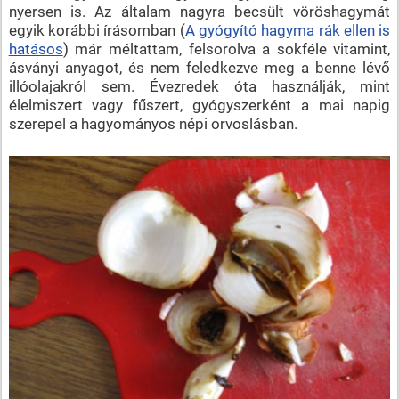
nyersen is. Az általam nagyra becsült vöröshagymát
egyik korábbi írásomban (
A gyógyító hagyma rák ellen is
hatásos
) már méltattam, felsorolva a sokféle vitamint,
ásványi anyagot, és nem feledkezve meg a benne lévő
illóolajakról sem. Évezredek óta használják, mint
élelmiszert vagy fűszert, gyógyszerként a mai napig
szerepel a hagyományos népi orvoslásban.