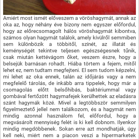
Amiért most ismét előveszem a vöröshagymát, annak az
oka az, hogy néhány éve bizony nem egyszer előfordul,
hogy az előrecsomagolt hálós vöröshagymát kibontva,
számos olyan hagymát találok, amely kívülről semmiben
sem különbözik a többitől, színét, az illatát és
keménységét tekintve teljesen egészségesnek tűnik,
csak miután kettévágom őket, veszem észre, hogy a
belsejük barnásan rohadt. Hiába törtem a fejem, mitől
lehet ez, nem tudtam megfejteni. El sem tudom képzelni,
mi lehet az oka ennek, talán az időjárás vagy a nem
megfelelő tárolás, de inkább arra tippelek, hogy már a
csomagolás előtt belsőhibás, baktériummal vagy
gombával fertőzött hagymafejek kerülhettek az eladásra
szánt hagymák közé. Mivel a legtöbbször semmilyen
figyelmeztető jellel nem találkozom, és a hagymát nem
mindig azonnal használom fel, előfordul, hogy a
megvásárolt mennyiség felét is ki kell dobnom. Ilyenkor
mindig megdöbbenek. Sokan erre azt mondhatják, úgy
kell neki, miért nem a piacon veszi a hipermarketek