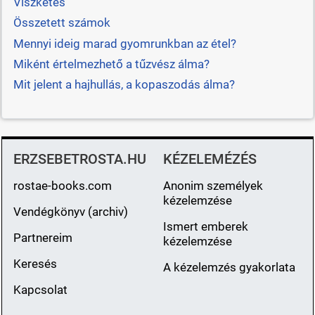
Viszketés
Összetett számok
Mennyi ideig marad gyomrunkban az étel?
Miként értelmezhető a tűzvész álma?
Mit jelent a hajhullás, a kopaszodás álma?
ERZSEBETROSTA.HU
KÉZELEMÉZÉS
rostae-books.com
Anonim személyek
kézelemzése
Vendégkönyv (archiv)
Ismert emberek
Partnereim
kézelemzése
Keresés
A kézelemzés gyakorlata
Kapcsolat