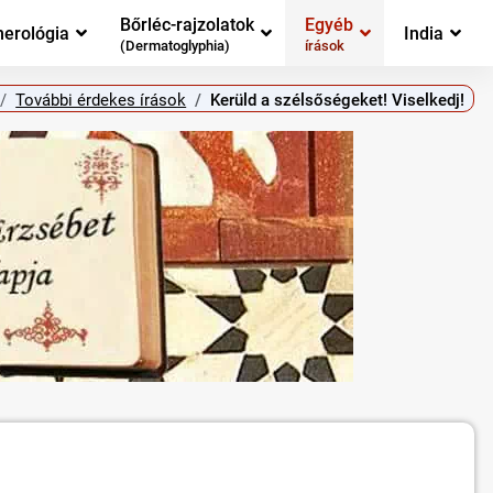
Bőrléc-rajzolatok
Egyéb
erológia
India
(Dermatoglyphia)
írások
További érdekes írások
Kerüld a szélsőségeket! Viselkedj!