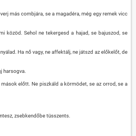
Ne verj más combjára, se a magadéra, még egy remek vicc
i közöd. Sehol ne tekergesd a hajad, se bajuszod, se
álad. Ha nő vagy, ne affektálj, ne játszd az előkelőt, de
gj harsogva.
 mások előtt. Ne piszkáld a körmödet, se az orrod, se a
zentesz, zsebkendőbe tüsszents.