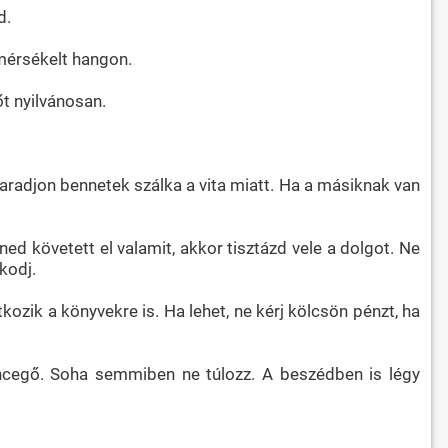
d.
 mérsékelt hangon.
t nyilvánosan.
maradjon bennetek szálka a vita miatt. Ha a másiknak van
ned követett el valamit, akkor tisztázd vele a dolgot. Ne
kodj.
kozik a könyvekre is. Ha lehet, ne kérj kölcsön pénzt, ha
encegő. Soha semmiben ne túlozz. A beszédben is légy