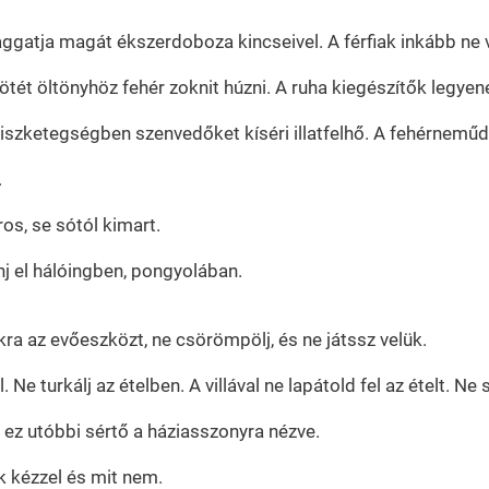
aggatja magát ékszerdoboza kincseivel. A férfiak inkább ne v
s sötét öltönyhöz fehér zoknit húzni. A ruha kiegészítők leg
viszketegségben szenvedőket kíséri illatfelhő. A fehérneműd
.
os, se sótól kimart.
j el hálóingben, pongyolában.
ra az evőeszközt, ne csörömpölj, és ne játssz velük.
 Ne turkálj az ételben. A villával ne lapátold fel az ételt. 
, ez utóbbi sértő a háziasszonyra nézve.
nk kézzel és mit nem.