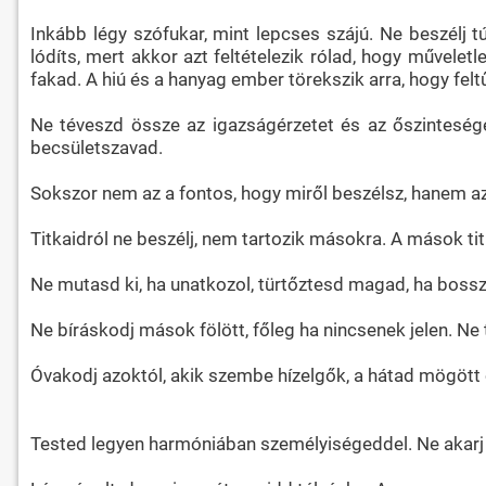
Inkább légy szófukar, mint lepcses szájú. Ne beszélj tú
lódíts, mert akkor azt feltételezik rólad, hogy művele
fakad. A hiú és a hanyag ember törekszik arra, hogy fel
Ne téveszd össze az igazságérzetet és az őszinteség
becsületszavad.
Sokszor nem az a fontos, hogy miről beszélsz, hanem az
Titkaidról ne beszélj, nem tartozik másokra. A mások titk
Ne mutasd ki, ha unatkozol, türtőztesd magad, ha bossz
Ne bíráskodj mások fölött, főleg ha nincsenek jelen. Ne 
Óvakodj azoktól, akik szembe hízelgők, a hátad mögött óc
Tested legyen harmóniában személyiségeddel. Ne akarj 