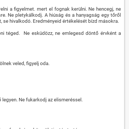
elni a figyelmet. mert el fognak kerülni. Ne hencegj, ne
sre. Ne pletykálkodj. A hiúság és a hanyagság egy tőről
lt, se hivalkodó. Eredményeid értékelését bízd másokra.
teni téged. Ne esküdözz, ne emlegesd döntő érvként a
lnek veled, figyelj oda.
ő legyen. Ne fukarkodj az elismeréssel.