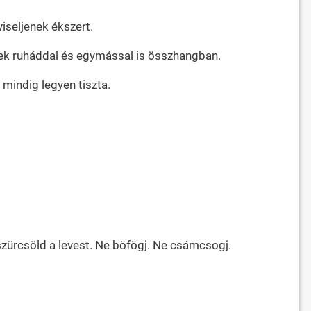
iseljenek ékszert.
yenek ruháddal és egymással is összhangban.
 mindig legyen tiszta.
Ne szürcsöld a levest. Ne böfögj. Ne csámcsogj.