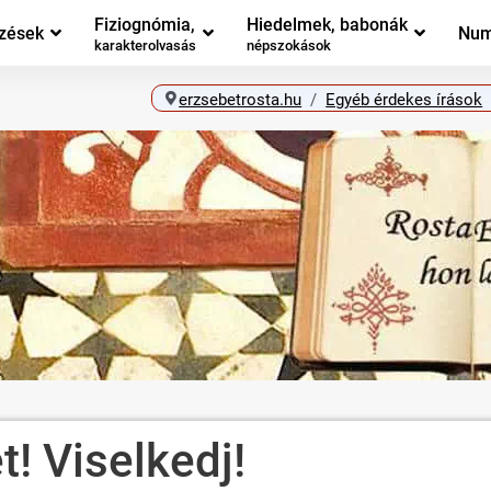
Fiziognómia,
Hiedelmek, babonák
zések
Num
karakterolvasás
népszokások
erzsebetrosta.hu
Egyéb érdekes írások
! Viselkedj!