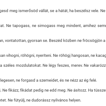
egesd meg ismerősöd vállát, se a hátát, ha beszélsz vele. 
gyat. Ne tapogass, ne simogass meg mindent, amihez semm
n, vontatottan, gyorsan se. Beszéd közben ne fröcsögjön a ny
san vihogni, röhögni, nyeríteni. Ne röhögj hangosan, ne kaca
d a széles mozdulatokat. Ne légy feszes, merev. Ne vakarózz
legesen, ne forgasd a szemeidet, és ne nézz az ég felé.
j. Ne fikázz, fikádat pedig ne edd meg. Ne ásítozz. Ha tüss
et. Ne fütyülj, ne dudorássz nyilvános helyen.