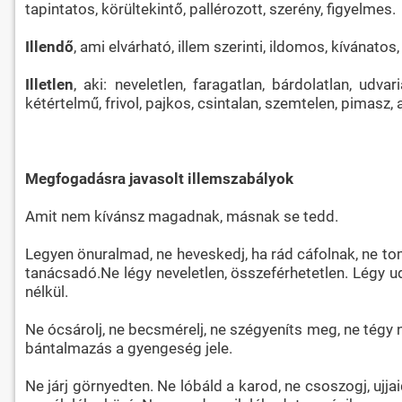
tapintatos, körültekintő, pallérozott, szerény, figyelmes.
Illendő
, ami elvárható, illem szerinti, ildomos, kívánato
Illetlen
, aki: neveletlen, faragatlan, bárdolatlan, udv
kétértelmű, frivol, pajkos, csintalan, szemtelen, pimasz, 
Megfogadásra javasolt illemszabályok
Amit nem kívánsz magadnak, másnak se tedd.
Legyen önuralmad, ne heveskedj, ha rád cáfolnak, ne tomb
tanácsadó.Ne légy neveletlen, összeférhetetlen. Légy u
nélkül.
Ne ócsárolj, ne becsmérelj, ne szégyeníts meg, ne tég
bántalmazás a gyengeség jele.
Ne járj görnyedten. Ne lóbáld a karod, ne csoszogj, ujja