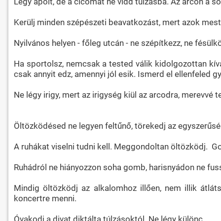
Légy ápolt, de a cicomát ne vidd túlzásba. Az arcon a s
Kerülj minden szépészeti beavatkozást, mert azok mester
Nyilvános helyen - főleg utcán - ne szépítkezz, ne fésü
Ha sportolsz, nemcsak a tested válik kidolgozottan kív
csak annyit edz, amennyi jól esik. Ismerd el ellenfeled gy
Ne légy irigy, mert az irigység kiül az arcodra, merevvé t
Öltözködésed ne legyen feltűnő, törekedj az egyszerűség
A ruhákat viselni tudni kell. Meggondoltan öltözködj. G
Ruhádról ne hiányozzon soha gomb, harisnyádon ne fuss
Mindig öltözködj az alkalomhoz illően, nem illik átlá
koncertre menni.
Óvakodj a divat diktálta túlzásoktól. Ne légy különc.