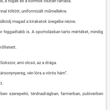
s, a fogak és a körmök tisztán tartása.
nal töltött, uniformizált műmellekre.
ésülködj magad a kirakatok üvegébe nézve.
or higgadtabb is. A sportolásban tarts mértéket, mindig
rőltetett.
Sokszor, ami olcsó, az a drága.
bársonynyereg, vén lóra a vörös hám”.
t.
v-ben szerepelni, térdnadrágban, farmerban, pulóverben