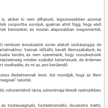
is, akiket ki nem állhatunk, legszívesebben azonnal
yik csoportba soroljuk, gyakran attól függ, hogy első
zettek bennünket, és miután alaposabban megismertük,
i rendszer évszázadok során alakult szokásjoggá, de
rtalmakhoz. Vannak időtálló, bevált illemszabályok, és
ktusba kerülni, és nem szeretnénk, hogy rosszkedvünk
sze képtelenség minden szabályt betartanunk, de érdemes
t viselkedés, és mi az, ami kerülendő.
nos illedelmesnek lenni. Azt mondják, hogy az illem
nségnek” tekintik.
onló, rokonértelmű társa, szinonimája létezik nyelvünkben,
 és tisztességtudó, tiszteletreméltó, dicséretre méltó,