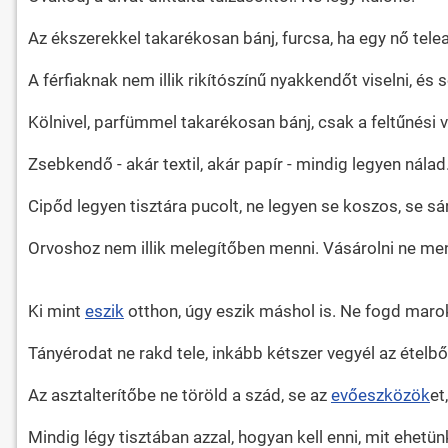
Az ékszerekkel takarékosan bánj, furcsa, ha egy nő tele
A férfiaknak nem illik rikítószínű nyakkendőt viselni, é
Kölnivel, parfümmel takarékosan bánj, csak a feltűnési 
Zsebkendő - akár textil, akár papír - mindig legyen nálad
Cipőd legyen tisztára pucolt, ne legyen se koszos, se sár
Orvoshoz nem illik melegítőben menni. Vásárolni ne men
Ki mint
eszik
otthon, úgy eszik máshol is. Ne fogd marok
Tányérodat ne rakd tele, inkább kétszer vegyél az ételből.
Az asztalterítőbe ne töröld a szád, se az
evőeszközök
et
Mindig légy tisztában azzal, hogyan kell enni, mit ehetü