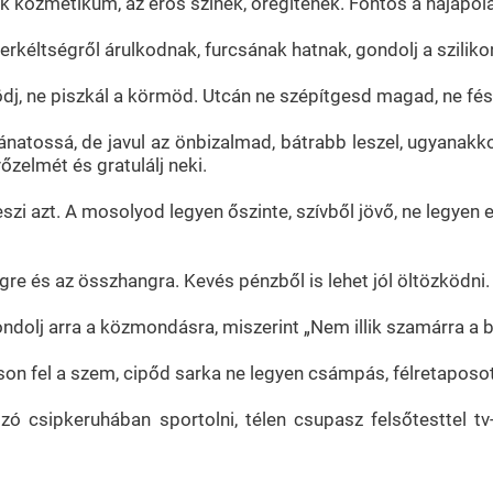
ok kozmetikum, az erős színek, öregítenek. Fontos a hajápolá
kéltségről árulkodnak, furcsának hatnak, gondolj a szilikon
lködj, ne piszkál a körmöd. Utcán ne szépítgesd magad, ne f
ánatossá, de javul az önbizalmad, bátrabb leszel, ugyanakk
őzelmét és gratulálj neki.
eszi azt. A mosolyod legyen őszinte, szívből jövő, ne legyen e
re és az összhangra. Kevés pénzből is lehet jól öltözködni. 
ondolj arra a közmondásra, miszerint „Nem illik szamárra a 
on fel a szem, cipőd sarka ne legyen csámpás, félretaposot
tszó csipkeruhában sportolni, télen csupasz felsőtesttel t