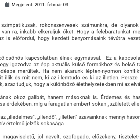
Megjelent: 2011. február 03
 szimpatikusak, rokonszenvesek számunkra, de olyanok 
an rá, inkább elkerüljük őket. Hogy a felebarátunkat mel
r az is előfordul, hogy kezdeti benyomásaink tévútra ve
kölcsönös kapcsolatban élnek egymással. Ez a kapcsolat
tegy igazodva az épp aktuális külső formákhoz és belső ta
 feledésbe merültek. Ha nem akarunk lépten-nyomon konfli
it illik és mit nem, ki az illemtudó és ki az illetlen. Per
azaz tudjuk, hogy a különböző élethelyzetekben mi az elvár
ának okoz galibát, hanem másoknak is. Érdemes és hasz
 érdekében, míg a faragatlan embert sokan „született elle
z „illedelmes”, „illendő”, „illetlen” szavainknak mennyi has
tív értelmű jelzők sokasága.
 magaviseletű, jól nevelt, szófogadó, előzékeny, tisztelet-