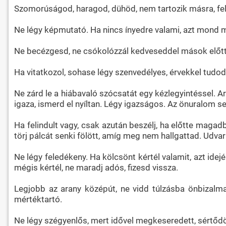
Szomorúságod, haragod, dühöd, nem tartozik másra, fe
Ne légy képmutató. Ha nincs ínyedre valami, azt mond m
Ne becézgesd, ne csókolózzál kedveseddel mások előtt, 
Ha vitatkozol, sohase légy szenvedélyes, érvekkel tudod
Ne zárd le a hiábavaló szócsatát egy kézlegyintéssel. A
igaza, ismerd el nyíltan. Légy igazságos. Az önuralom s
Ha felindult vagy, csak azután beszélj, ha előtte magadb
törj pálcát senki fölött, amíg meg nem hallgattad. Udv
Ne légy feledékeny. Ha kölcsönt kértél valamit, azt idej
mégis kértél, ne maradj adós, fizesd vissza.
Legjobb az arany középút, ne vidd túlzásba önbizalm
mértéktartó.
Ne légy szégyenlős, mert idővel megkeseredett, sértődöt