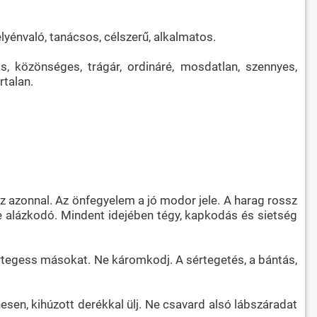
elyénvaló, tanácsos, célszerű, alkalmatos.
dos, közönséges, trágár, ordináré, mosdatlan, szennyes,
rtalan.
ázz azonnal. Az önfegyelem a jó modor jele. A harag rossz
ne alázkodó. Mindent idejében tégy, kapkodás és sietség
rtegess másokat. Ne káromkodj. A sértegetés, a bántás,
nesen, kihúzott derékkal ülj. Ne csavard alsó lábszáradat