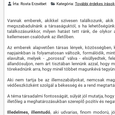
Írta:
Rosta Erzsébet
Kategória:
További érdekes írások
Vannak emberek, akikkel szívesen találkozunk, akik
megszabadulnánk a társaságuktól, s ha lehetőségünk v
találkozásunkkor, milyen hatást tett ránk, de olyko
kellemesen csalódunk az illetőben.
Az emberek alapvetően társas lények, közösségben, 
napjainkban is folyamatosan változik, formálódik, min
elavultak, melyek - „porossá” válva - elsüllyedtek,
állandósuljon, nem árt tisztában lennünk azzal, hogy m
törekednünk arra, hogy minél többet magunkévá tegyünk, 
Aki nem tartja be az illemszabályokat, nemcsak mag
védőeszközként szolgál a békesség és a rend megtartása
A téma társadalmi fontosságát, súlyát jól mutatja, hogy a
illetőleg a meghatározásukban szereplő pozitív és nega
Illedelmes, illemtudó
, aki udvarias, finom modorú, jó