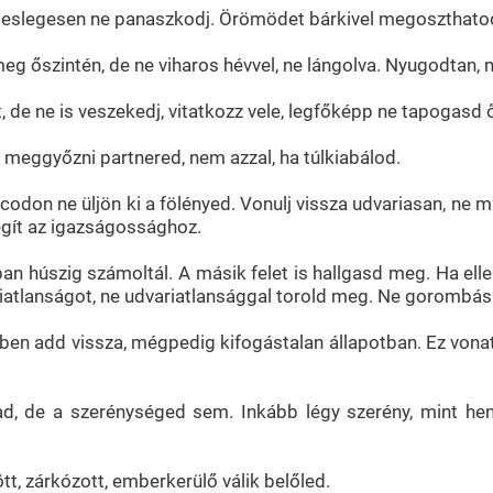
leslegesen ne panaszkodj. Örömödet bárkivel megoszthato
eg őszintén, de ne viharos hévvel, ne lángolva. Nyugodtan,
de ne is veszekedj, vitatkozz vele, legfőképp ne tapogasd ő
 meggyőzni partnered, nem azzal, ha túlkiabálod.
rcodon ne üljön ki a fölényed. Vonulj vissza udvariasan, ne 
egít az igazságossághoz.
an húszig számoltál. A másik felet is hallgasd meg. Ha elle
ariatlanságot, ne udvariatlansággal torold meg. Ne gorombás
ében add vissza, mégpedig kifogástalan állapotban. Ez vonat
ad, de a szerénységed sem. Inkább légy szerény, mint h
t, zárkózott, emberkerülő válik belőled.