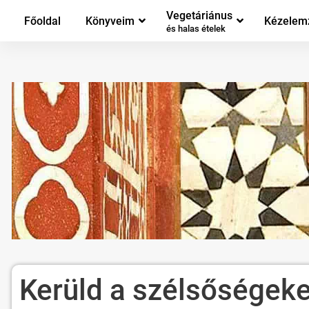
Vegetáriánus
Főoldal
Könyveim
Kézelem
és halas ételek
Kerüld a szélsőségeket