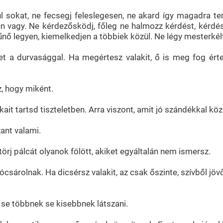
l sokat, ne fecsegj feleslegesen, ne akard így magadra ter
tlen vagy. Ne kérdezősködj, főleg ne halmozz kérdést, kérdé
tűnő legyen, kiemelkedjen a többiek közül. Ne légy mesterké
et a durvasággal. Ha megértesz valakit, ő is meg fog ér
, hogy miként.
ait tartsd tiszteletben. Arra viszont, amit jó szándékkal közö
ant valami.
törj pálcát olyanok fölött, akiket egyáltalán nem ismersz.
sárolnak. Ha dicsérsz valakit, az csak őszinte, szívből jöv
se többnek se kisebbnek látszani.