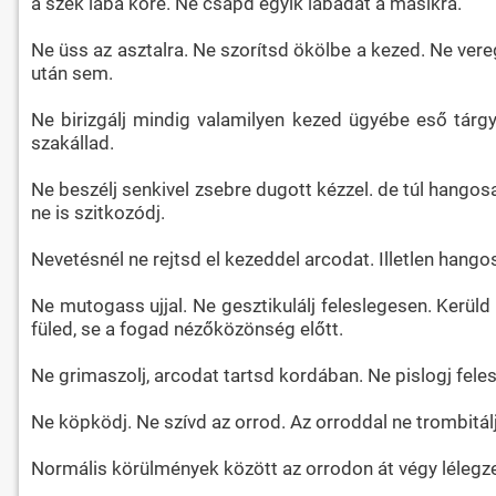
a szék lába köré. Ne csapd egyik lábadat a másikra.
Ne üss az asztalra. Ne szorítsd ökölbe a kezed. Ne ver
után sem.
Ne birizgálj mindig valamilyen kezed ügyébe eső tár
szakállad.
Ne beszélj senkivel zsebre dugott kézzel. de túl hangosa
ne is szitkozódj.
Nevetésnél ne rejtsd el kezeddel arcodat. Illetlen hango
Ne mutogass ujjal. Ne gesztikulálj feleslegesen. Kerül
füled, se a fogad nézőközönség előtt.
Ne grimaszolj, arcodat tartsd kordában. Ne pislogj feles
Ne köpködj. Ne szívd az orrod. Az orroddal ne trombitál
Normális körülmények között az orrodon át végy lélegzet