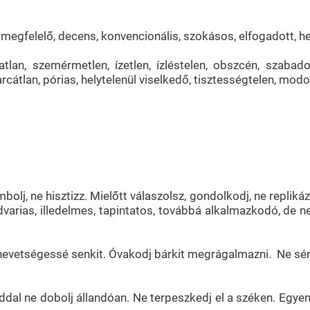
s, megfelelő, decens, konvencionális, szokásos, elfogadott, h
ariatlan, szemérmetlen, ízetlen, ízléstelen, obszcén, szaba
arcátlan, pórias, helytelenül viselkedő, tisztességtelen, modo
olj, ne hisztizz. Mielőtt válaszolsz, gondolkodj, ne replik
dvarias, illedelmes, tapintatos, továbbá alkalmazkodó, de 
y nevetségessé senkit. Óvakodj bárkit megrágalmazni. Ne sé
iddal ne dobolj állandóan. Ne terpeszkedj el a széken. Egye