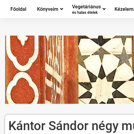
Vegetáriánus
Főoldal
Könyveim
Kézelem
és halas ételek
Kántor Sándor négy m