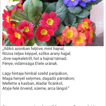
„Ildikó azonban feljöve, mint hajnal,
Rózsa teljes képpel, szőke arany hajjal;
Jöve napkeletről, hol a hajnal támad;
Fénye, vidámsága Etele urának.
Lágy hintaja himbál szelíd paripákon,
Maga henyél selymes, dagadó párnákon;
Mellette a kasban, Aladár ficánkol,
Atyja-felé örvend, szeme, arca lángol.”