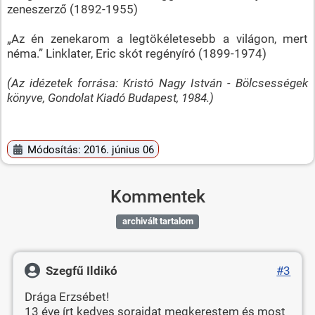
zeneszerző (1892-1955)
„Az én zenekarom a legtökéletesebb a világon, mert
néma.” Linklater, Eric skót regényíró (1899-1974)
(Az idézetek forrása: Kristó Nagy István - Bölcsességek
könyve, Gondolat Kiadó Budapest, 1984.)
Módosítás: 2016. június 06
Kommentek
archivált tartalom
Szegfű Ildikó
#3
Drága Erzsébet!
13 éve írt kedves soraidat megkerestem és most