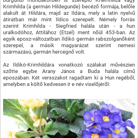
Krimhilda (a germán Hildegunde) becéző formája, belőle
alakult át Hildára, majd az Ildára, mely a latin nyelvű
átiratban már mint Ildico szerepelt. Némely forrás
szerint Krimhilda - Siegfried halála után - a hun
uralkodóhoz, Attilához (Etzel) ment nőül 453-ban. Az
egyik eposz-változatban Ildikó germán rabszolganőként
szerepel, a másik magyarázat szerint nemesi
származású, germán hercegnő volt.
Az Ildikó-Krimhildára vonatkozó szálakat művészien
szőtte egybe Arany János a Buda halála című
eposzában. Két versszakot ragadtam ki a Hun regéből,
amelyben a költő kedvesen ír e név viselőjéről: