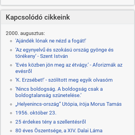
Kapcsolódó cikkeink
2000. augusztus:
'Ajándék lónak ne nézd a fogát!'
’Az egynyelvű és szokású ország gyönge és
törékeny’ - Szent István
’Evés közben jön meg az étvágy.’ - Aforizmák az
evésről
’K. Erzsébet!’ - szólított meg egyik olvasóm
’Nincs boldogság. A boldogság csak a
boldogtalanság szünetelése.’
„Helyenincs-ország” Utópia, írója Morus Tamás
1956. október 23.
25 érdekes tény a szellentésről
80 éves Öszentsége, a XIV. Dalai Láma