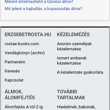
Miként értelmezhető a tűzvész álma?
Mit jelent a hajhullás, a kopaszodás álma?
ERZSEBETROSTA.HU
KÉZELEMÉZÉS
rostae-books.com
Anonim személyek
kézelemzése
Vendégkönyv (archiv)
Ismert emberek
Partnereim
kézelemzése
Keresés
A kézelemzés gyakorlata
Kapcsolat
ÁLMOK,
TOVÁBBI
ÁLOMFEJTÉS
TARTALMAK
Álomfejtés A-tól Z-ig
Hiedelmek, babonák,