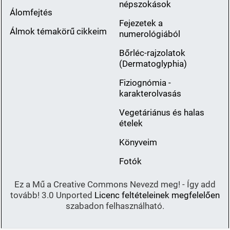
népszokások
Álomfejtés
Fejezetek a
Álmok témakörű cikkeim
numerológiából
Bőrléc-rajzolatok
(Dermatoglyphia)
Fiziognómia -
karakterolvasás
Vegetáriánus és halas
ételek
Könyveim
Fotók
Ez a Mű a Creative Commons Nevezd meg! - Így add
tovább! 3.0 Unported
Licenc feltételeinek megfelelően
szabadon felhasználható.