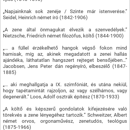
„Napjainknak sok zenéje / Szinte már istenverése.”
Seidel, Heinrich német író (1842-1906)
„A zene által önmagukat élvezik a szenvedélyek.”
Nietzsche, Friedrich német filozófus, költő (1844-1900)
„… a füllel érzékelhető hangok végső fokon mind
hamisak, míg az, akinek megadatott a zenei hallás
ajándéka, láthatatlan hangszert rejteget bensőjében…”
Jacobsen, Jens Peter dán regényíró, elbeszélő (1847-
1885)
„… aki meghallgatja a IX. szimfóniát, és utána nekiül,
hogy tapétamintát rajzoljon, az vagy szélhámos, vagy
degenerált.” Loos, Adolf osztrák építész (1870-1933)
„A költő és képszerű gondolatok kifejezésére való
törekvés a zene lényegéhez tartozik.” Schweitzer, Albert
német orvos, orgonaművész, zenetudós, teológus
(1875-1966)