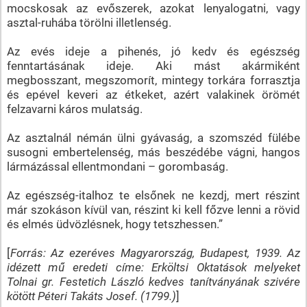
mocskosak az evőszerek, azokat lenyalogatni, vagy
asztal-ruhába törölni illetlenség.
Az evés ideje a pihenés, jó kedv és egészség
fenntartásának ideje. Aki mást akármiként
megbosszant, megszomorít, mintegy torkára forrasztja
és epével keveri az étkeket, azért valakinek örömét
felzavarni káros mulatság.
Az asztalnál némán ülni gyávaság, a szomszéd fülébe
susogni embertelenség, más beszédébe vágni, hangos
lármázással ellentmondani – gorombaság.
Az egészség-italhoz te elsőnek ne kezdj, mert részint
már szokáson kívül van, részint ki kell főzve lenni a rövid
és elmés üdvözlésnek, hogy tetszhessen.”
[
Forrás: Az ezeréves Magyarország, Budapest, 1939. Az
idézett mű eredeti címe: Erköltsi Oktatások melyeket
Tolnai gr. Festetich László kedves tanítványának szivére
kötött Péteri Takáts Josef. (1799.)
]