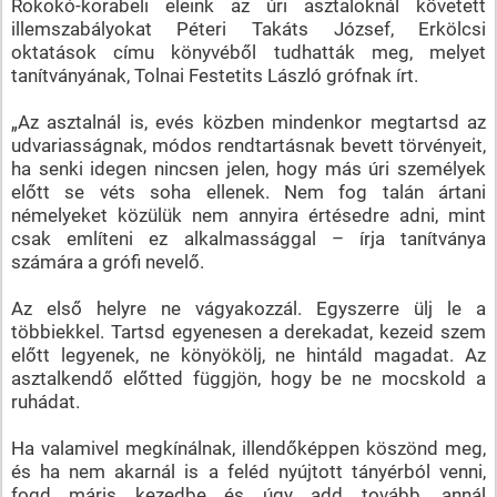
Rokokó-korabeli eleink az úri asztaloknál követett
illemszabályokat Péteri Takáts József, Erkölcsi
oktatások címu könyvéből tudhatták meg, melyet
tanítványának, Tolnai Festetits László grófnak írt.
„Az asztalnál is, evés közben mindenkor megtartsd az
udvariasságnak, módos rendtartásnak bevett törvényeit,
ha senki idegen nincsen jelen, hogy más úri személyek
előtt se véts soha ellenek. Nem fog talán ártani
némelyeket közülük nem annyira értésedre adni, mint
csak említeni ez alkalmassággal – írja tanítványa
számára a grófi nevelő.
Az első helyre ne vágyakozzál. Egyszerre ülj le a
többiekkel. Tartsd egyenesen a derekadat, kezeid szem
előtt legyenek, ne könyökölj, ne hintáld magadat. Az
asztalkendő előtted függjön, hogy be ne mocskold a
ruhádat.
Ha valamivel megkínálnak, illendőképpen köszönd meg,
és ha nem akarnál is a feléd nyújtott tányérból venni,
fogd máris kezedbe és úgy add tovább, annál