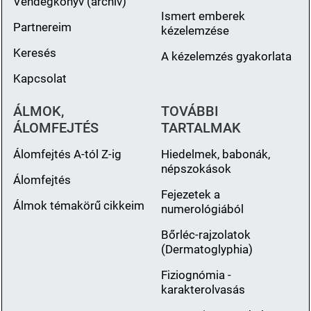
Vendégkönyv (archiv)
Ismert emberek
Partnereim
kézelemzése
Keresés
A kézelemzés gyakorlata
Kapcsolat
ÁLMOK,
TOVÁBBI
ÁLOMFEJTÉS
TARTALMAK
Álomfejtés A-tól Z-ig
Hiedelmek, babonák,
népszokások
Álomfejtés
Fejezetek a
Álmok témakörű cikkeim
numerológiából
Bőrléc-rajzolatok
(Dermatoglyphia)
Fiziognómia -
karakterolvasás