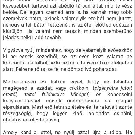
kevesebbet tartasd azt ebédlő társad által, míg te vész
belőle. De legyen szemed arra is, ha vannak még több
személyek hátra, akinek valamelyik ételből nem jutott,
nehogy a tál, bátor tetszenék is az étel, előtted egészen
kiürüljön. Ha valami nem tetszik, minden szembetűnő
jeladás nélkül add tovább.
Vigyázva nyúlj mindenhez, hogy se valamelyik evőeszköz
ki ne essék kezedből, se az evés közt valamit ne
koccants ki a tálból, se ki ne túrj a tányérról a metélgetés
alatt. Félre ne tölts, se fel ne döntsd ivó poharadat.
Mértékletesen és halkan egyél, hogy ne talántán
megégesd a szádat, vagy cikákolni (
cigányútra jutott
ételtől, italtól fuldokolva köhögni
) és köhécselni
kényszeríttessél mások undorodására és magad
elpirulására. Mást erőltetni az ételre és italra kivált szinte
részegségig, hogy legyen kiből bolondot csinálni,
utálatos erkölcstelenség.
Amely kanállal ettél, ne nyúlj azzal újra a tálba. Ha