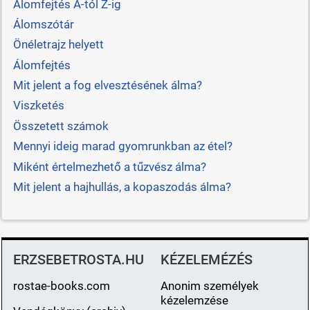
Álomfejtés A-tól Z-ig
Álomszótár
Önéletrajz helyett
Álomfejtés
Mit jelent a fog elvesztésének álma?
Viszketés
Összetett számok
Mennyi ideig marad gyomrunkban az étel?
Miként értelmezhető a tűzvész álma?
Mit jelent a hajhullás, a kopaszodás álma?
ERZSEBETROSTA.HU
KÉZELEMÉZÉS
rostae-books.com
Anonim személyek
kézelemzése