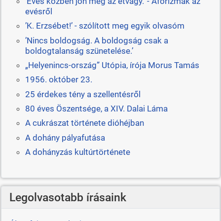
’Evés közben jön meg az étvágy.’ - Aforizmák az
evésről
’K. Erzsébet!’ - szólított meg egyik olvasóm
’Nincs boldogság. A boldogság csak a
boldogtalanság szünetelése.’
„Helyenincs-ország” Utópia, írója Morus Tamás
1956. október 23.
25 érdekes tény a szellentésről
80 éves Öszentsége, a XIV. Dalai Láma
A cukrászat története dióhéjban
A dohány pályafutása
A dohányzás kultúrtörténete
Legolvasotabb írásaink