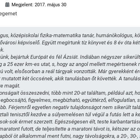
Megjelent: 2017. május 30
övegemet
ógus, középiskolai fizika-matematika tanár, humánökológus, kön
 fővárosi képviselő. Együtt megírtunk tíz könyvet és 8 év óta k
k.
nk, bejártuk Európát és fél Ázsiát. Indiában négyszer sikerü
 a 25 ezer km-es utat, s, hogy az angol mellett megértsenek m
 volt, elsősorban a reál tárgyak vonzották. Már gyerekként é
 mutatott két öccsének, akik tanulásban őt követték. A tanul
te magát.
ságait összeszedni, több mint 20-at találtam, például azt, ho
egbocsájtó, figyelmes, megbízható, együttérző, elfogulatlan, 
bb. Férjemről egyetlen negatív tulajdonságot nem sikerült tal
ztali tenisztől kezdve a súlyemelésen túl végül a futás lett a
sok-sok érmet szerzett. Egészségesen élt, teste karbantartás
ratont futott, de teljesítette a maratoni távot is, kétszer az o
apból öt alkalommal ment futni, nagy távolságokra, a 20-, 30-, 