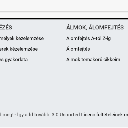
ÉZÉS
ÁLMOK, ÁLOMFEJTÉS
mélyek kézelemzése
Álomfejtés A-tól Z-ig
erek kézelemzése
Álomfejtés
s gyakorlata
Álmok témakörű cikkeim
meg! - Így add tovább! 3.0 Unported
Licenc feltételeinek 