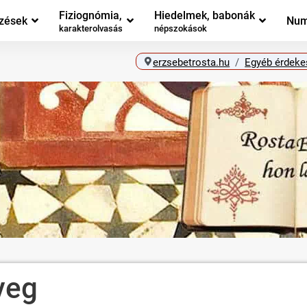
Fiziognómia,
Hiedelmek, babonák
zések
Num
karakterolvasás
népszokások
erzsebetrosta.hu
Egyéb érdeke
veg