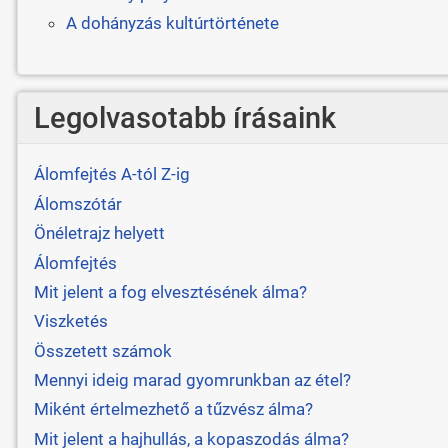
A dohányzás kultúrtörténete
Legolvasotabb írásaink
Álomfejtés A-tól Z-ig
Álomszótár
Önéletrajz helyett
Álomfejtés
Mit jelent a fog elvesztésének álma?
Viszketés
Összetett számok
Mennyi ideig marad gyomrunkban az étel?
Miként értelmezhető a tűzvész álma?
Mit jelent a hajhullás, a kopaszodás álma?