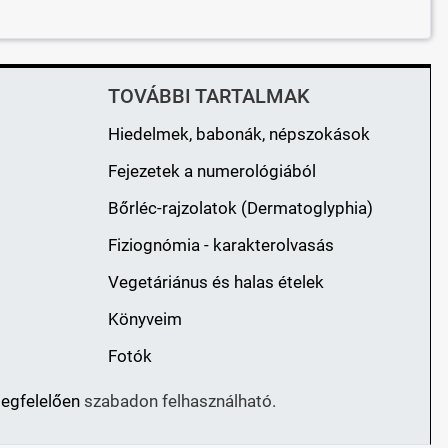
TOVÁBBI TARTALMAK
Hiedelmek, babonák, népszokások
Fejezetek a numerológiából
Bőrléc-rajzolatok (Dermatoglyphia)
Fiziognómia - karakterolvasás
Vegetáriánus és halas ételek
Könyveim
Fotók
megfelelően
szabadon felhasználható.