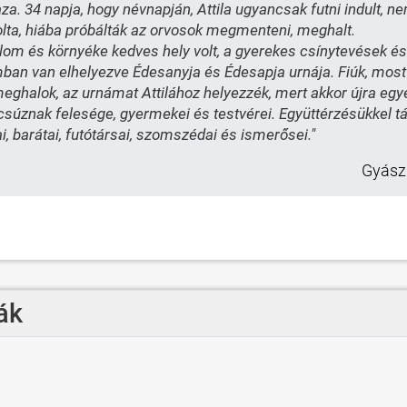
haza. 34 napja, hogy névnapján, Attila ugyancsak futni indult, 
olta, hiába próbálták az orvosok megmenteni, meghalt.
lom és környéke kedves hely volt, a gyerekes csínytevések és 
ban van elhelyezve Édesanyja és Édesapja urnája. Fiúk, most 
eghalok, az urnámat Attilához helyezzék, mert akkor újra egy
csúznak felesége, gyermekei és testvérei. Együttérzésükkel 
i, barátai, futótársai, szomszédai és ismerősei."
Gyászm
ák