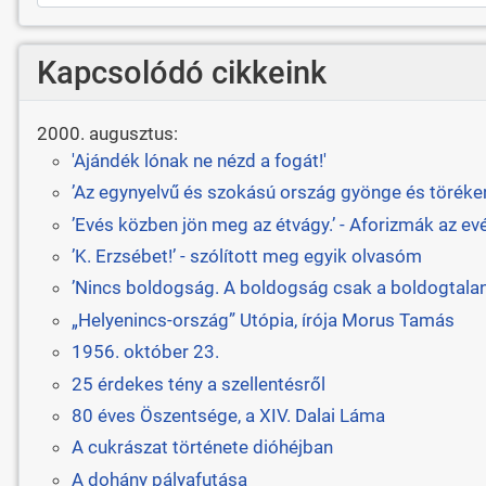
Kapcsolódó cikkeink
2000. augusztus:
'Ajándék lónak ne nézd a fogát!'
’Az egynyelvű és szokású ország gyönge és törékeny
’Evés közben jön meg az étvágy.’ - Aforizmák az ev
’K. Erzsébet!’ - szólított meg egyik olvasóm
’Nincs boldogság. A boldogság csak a boldogtalan
„Helyenincs-ország” Utópia, írója Morus Tamás
1956. október 23.
25 érdekes tény a szellentésről
80 éves Öszentsége, a XIV. Dalai Láma
A cukrászat története dióhéjban
A dohány pályafutása