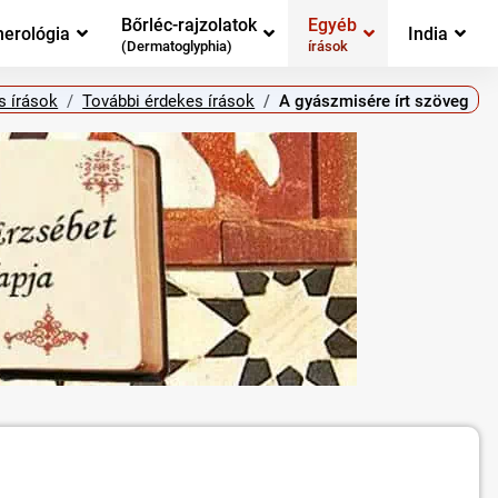
Bőrléc-rajzolatok
Egyéb
erológia
India
(Dermatoglyphia)
írások
s írások
További érdekes írások
A gyászmisére írt szöveg