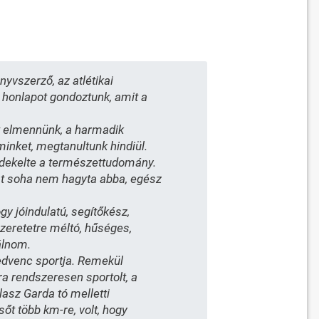
yvszerző, az atlétikai
ét honlapot gondoztunk, amit a
lt elmennünk, a harmadik
inket, megtanultunk hindiül.
rdekelte a természettudomány.
ást soha nem hagyta abba, egész
gy jóindulatú, segítőkész,
szeretetre méltó, hűséges,
álnom.
 kedvenc sportja. Remekül
ra rendszeresen sportolt, a
lasz Garda tó melletti
sőt több km-re, volt, hogy