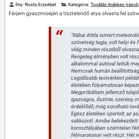
Írta:
Rosta Erzsébet
Kategória:
További érdekes írások
Férjem gyászmiséjén a tisztelendő atya olvasta fel sz
"Rábai Attila ismert meteorol
szövetség tagja, volt helyi és
világ minden részéből olvasna
Rengeteg élményben volt részü
alkalommal autóval tettük meg
Nemcsak humán beállítottságú
Legidősebb testvérként példát
életében folyamatosan képez
Megpróbáltam jellemző tulajdon
igazságos, őszinte, szerény, m
érdeklődő, még sorolható tová
Egész életében sportolt, az as
sakkozott. Amibe belekezdett 
korosztályában számtalan félma
félmaratonon vett részt. Hét n