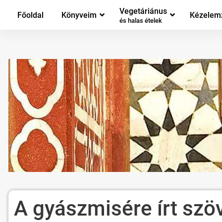
Vegetáriánus
Főoldal
Könyveim
Kézelem
és halas ételek
A gyászmisére írt szö