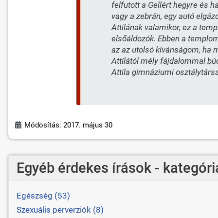
felfutott a Gellért hegyre és 
vagy a zebrán, egy autó elgáz
Attilának valamikor, ez a temp
elsőáldozók. Ebben a templom
az az utolsó kívánságom, ha m
Attilától mély fájdalommal bú
Attila gimnáziumi osztálytársa
Módosítás: 2017. május 30
Egyéb érdekes írások - kategóri
Egészség (53)
Szexuális perverziók (8)