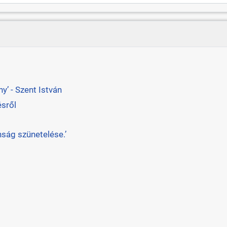
’ - Szent István
ésről
ság szünetelése.’