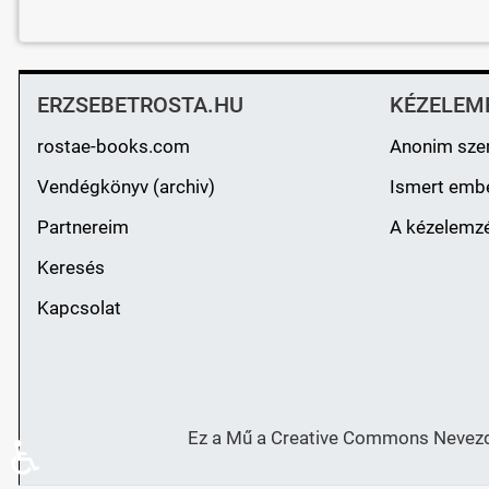
ERZSEBETROSTA.HU
KÉZELEM
rostae-books.com
Anonim sze
Vendégkönyv (archiv)
Ismert emb
Partnereim
A kézelemzé
Keresés
Kapcsolat
Ez a Mű a Creative Commons Nevezd 
♿