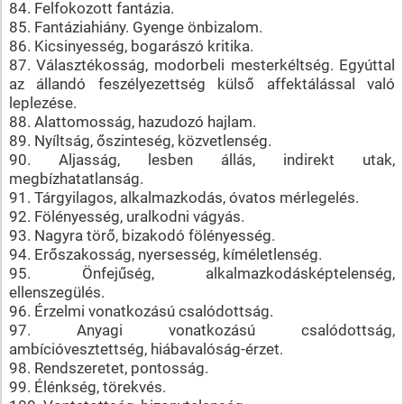
84. Felfokozott fantázia.
85. Fantáziahiány. Gyenge önbizalom.
86. Kicsinyesség, bogarászó kritika.
87. Választékosság, modorbeli mesterkéltség. Egyúttal
az állandó feszélyezettség külső affektálással való
leplezése.
88. Alattomosság, hazudozó hajlam.
89. Nyíltság, őszinteség, közvetlenség.
90. Aljasság, lesben állás, indirekt utak,
megbízhatatlanság.
91. Tárgyilagos, alkalmazkodás, óvatos mérlegelés.
92. Fölényesség, uralkodni vágyás.
93. Nagyra törő, bizakodó fölényesség.
94. Erőszakosság, nyersesség, kíméletlenség.
95. Önfejűség, alkalmazkodásképtelenség,
ellenszegülés.
96. Érzelmi vonatkozású csalódottság.
97. Anyagi vonatkozású csalódottság,
ambícióvesztettség, hiábavalóság-érzet.
98. Rendszeretet, pontosság.
99. Élénkség, törekvés.