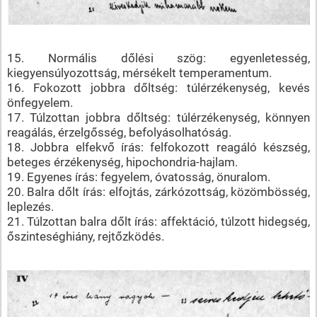
15. Normális dőlési szög: egyenletesség,
kiegyensúlyozottság, mérsékelt temperamentum.
16. Fokozott jobbra dőltség: túlérzékenység, kevés
önfegyelem.
17. Túlzottan jobbra dőltség: túlérzékenység, könnyen
reagálás, érzelgősség, befolyásolhatóság.
18. Jobbra elfekvő írás: felfokozott reagáló készség,
beteges érzékenység, hipochondria-hajlam.
19. Egyenes írás: fegyelem, óvatosság, önuralom.
20. Balra dőlt írás: elfojtás, zárkózottság, közömbösség,
leplezés.
21. Túlzottan balra dőlt írás: affektáció, túlzott hidegség,
őszinteséghiány, rejtőzködés.