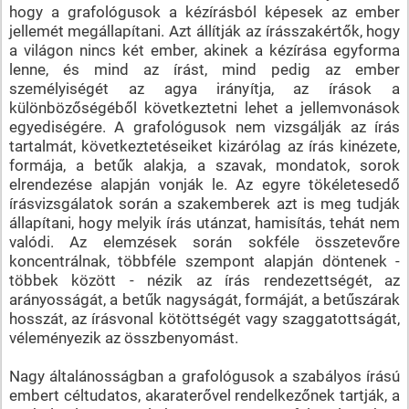
hogy a grafológusok a kézírásból képesek az ember
jellemét megállapítani. Azt állítják az írásszakértők, hogy
a világon nincs két ember, akinek a kézírása egyforma
lenne, és mind az írást, mind pedig az ember
személyiségét az agya irányítja, az írások a
különbözőségéből következtetni lehet a jellemvonások
egyediségére. A grafológusok nem vizsgálják az írás
tartalmát, következtetéseiket kizárólag az írás kinézete,
formája, a betűk alakja, a szavak, mondatok, sorok
elrendezése alapján vonják le. Az egyre tökéletesedő
írásvizsgálatok során a szakemberek azt is meg tudják
állapítani, hogy melyik írás utánzat, hamisítás, tehát nem
valódi. Az elemzések során sokféle összetevőre
koncentrálnak, többféle szempont alapján döntenek -
többek között - nézik az írás rendezettségét, az
arányosságát, a betűk nagyságát, formáját, a betűszárak
hosszát, az írásvonal kötöttségét vagy szaggatottságát,
véleményezik az összbenyomást.
Nagy általánosságban a grafológusok a szabályos írású
embert céltudatos, akaraterővel rendelkezőnek tartják, a