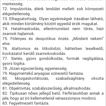
mentesség.
72. Impulzivitás, élénk lendület mellett sok környezeti
elégedetlenség.
73. Elhagyatottság. Olyan egyéniségek írásában látható,
akik minden körülmény között egyedül érzik magukat.
74. Hatalmaskodás, ellentmondást nem tűrés, házi
zsarnok hajlamok.
75. Fölényes és despotikus önzés. „Mindent nekem”
elve.
76. Alattomos és titkolódzó, háttérben leselkedő,
kockázatot kerülő zsarnokoskodás.
77. Sietés, gyors gondolkodás, formák negligálása,
gyors logika.
78. Józan egyszerűség, egyenesség.
79. Nagymértékű anyagias színezetű fantázia.
80. Mozgáskorlátozás, szabadsághiány okozta
elégedetlenség.
81. Objektivitás, szabályszerűség, alkalmazkodás.
82. Tipikusan nőies jellegű betű. Férfiírásokban annak a
jele, hogy az író kellemetlenül vénasszonyos modorú.
83. Fegyelmezett fantázia.