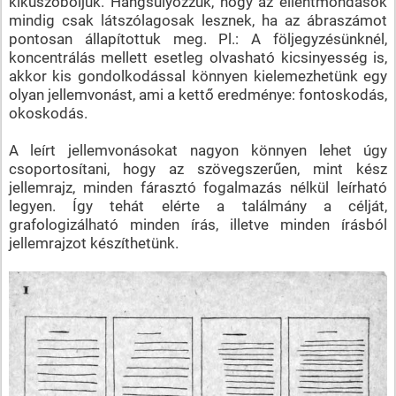
kiküszöböljük. Hangsúlyozzuk, hogy az ellentmondások
mindig csak látszólagosak lesznek, ha az ábraszámot
pontosan állapítottuk meg. Pl.: A följegyzésünknél,
koncentrálás mellett esetleg olvasható kicsinyesség is,
akkor kis gondolkodással könnyen kielemezhetünk egy
olyan jellemvonást, ami a kettő eredménye: fontoskodás,
okoskodás.
A leírt jellemvonásokat nagyon könnyen lehet úgy
csoportosítani, hogy az szövegszerűen, mint kész
jellemrajz, minden fárasztó fogalmazás nélkül leírható
legyen. Így tehát elérte a találmány a célját,
grafologizálható minden írás, illetve minden írásból
jellemrajzot készíthetünk.