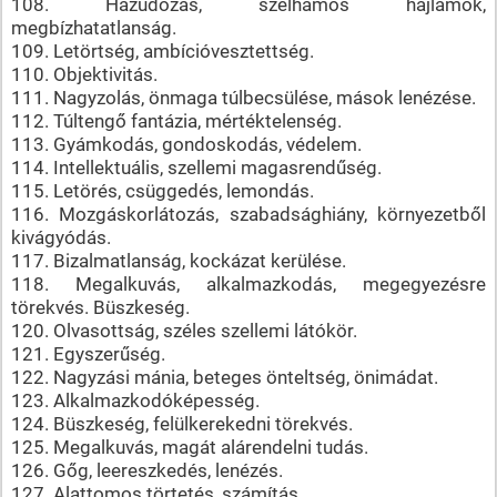
108. Hazudozás, szélhámos hajlamok,
megbízhatatlanság.
109. Letörtség, ambícióvesztettség.
110. Objektivitás.
111. Nagyzolás, önmaga túlbecsülése, mások lenézése.
112. Túltengő fantázia, mértéktelenség.
113. Gyámkodás, gondoskodás, védelem.
114. Intellektuális, szellemi magasrendűség.
115. Letörés, csüggedés, lemondás.
116. Mozgáskorlátozás, szabadsághiány, környezetből
kivágyódás.
117. Bizalmatlanság, kockázat kerülése.
118. Megalkuvás, alkalmazkodás, megegyezésre
törekvés. Büszkeség.
120. Olvasottság, széles szellemi látókör.
121. Egyszerűség.
122. Nagyzási mánia, beteges önteltség, önimádat.
123. Alkalmazkodóképesség.
124. Büszkeség, felülkerekedni törekvés.
125. Megalkuvás, magát alárendelni tudás.
126. Gőg, leereszkedés, lenézés.
127. Alattomos törtetés, számítás.