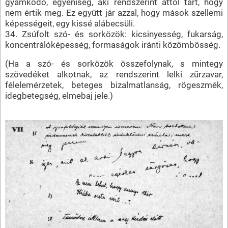
gyámkodó, egyéniség, aki rendszerint attól tart, hogy
nem értik meg. Ez együtt jár azzal, hogy mások szellemi
képességeit, egy kissé alábecsüli.
34. Zsúfolt szó- és sorközök: kicsinyesség, fukarság,
koncentrálóképesség, formaságok iránti közömbösség.
(Ha a szó- és sorközök összefolynak, s mintegy
szövedéket alkotnak, az rendszerint lelki zűrzavar,
félelemérzetek, beteges bizalmatlanság, rögeszmék,
idegbetegség, elmebaj jele.)