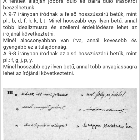
A fentiek alapján jobbra dűlő és balra dűlő írásokról
beszélhetünk.
A 9-7 irányban íródnak a felső hosszúszárú betűk, mint
pl.: b, d, f, h, k, l, t. Minél hosszabb egy ilyen betű, annál
több idealizmusra és szellemi érdeklődésre lehet az
írójánál következtetni.
Minél alacsonyabban van írva, annál kevesebb és
gyengébb ez a tulajdonság.
A 9-8 irányban íródnak az alsó hosszúszárú betűk, mint
pl.: f, g, j, p, y.
Minél hosszabb egy ilyen betű, annál több anyagiasságra
lehet az írójánál következtetni.