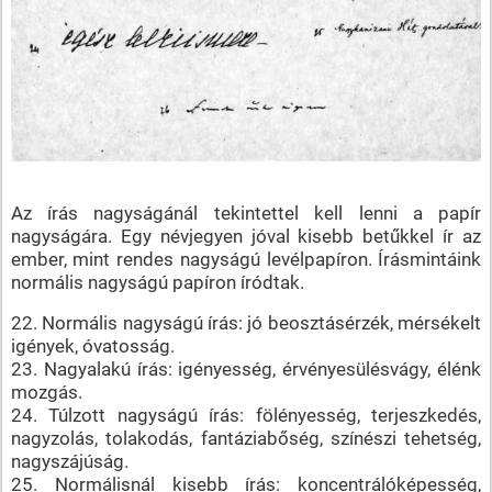
Az írás nagyságánál tekintettel kell lenni a papír
nagyságára. Egy névjegyen jóval kisebb betűkkel ír az
ember, mint rendes nagyságú levélpapíron. Írásmintáink
normális nagyságú papíron íródtak.
22. Normális nagyságú írás: jó beosztásérzék, mérsékelt
igények, óvatosság.
23. Nagyalakú írás: igényesség, érvényesülésvágy, élénk
mozgás.
24. Túlzott nagyságú írás: fölényesség, terjeszkedés,
nagyzolás, tolakodás, fantáziabőség, színészi tehetség,
nagyszájúság.
25. Normálisnál kisebb írás: koncentrálóképesség,