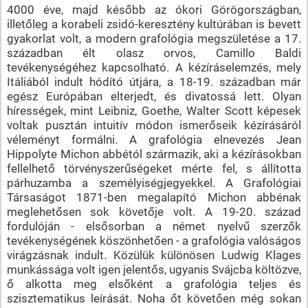
4000 éve, majd később az ókori Görögországban,
illetőleg a korabeli zsidó-keresztény kultúrában is bevett
gyakorlat volt, a modern grafológia megszületése a 17.
században élt olasz orvos, Camillo Baldi
tevékenységéhez kapcsolható. A kézíráselemzés, mely
Itáliából indult hódító útjára, a 18-19. században már
egész Európában elterjedt, és divatossá lett. Olyan
hírességek, mint Leibniz, Goethe, Walter Scott képesek
voltak pusztán intuitív módon ismerőseik kézírásáról
véleményt formálni. A grafológia elnevezés Jean
Hippolyte Michon abbétól származik, aki a kézírásokban
fellelhető törvényszerűségeket mérte fel, s állította
párhuzamba a személyiségjegyekkel. A Grafológiai
Társaságot 1871-ben megalapító Michon abbénak
meglehetősen sok követője volt. A 19-20. század
fordulóján - elsősorban a német nyelvű szerzők
tevékenységének köszönhetően - a grafológia valóságos
virágzásnak indult. Közülük különösen Ludwig Klages
munkássága volt igen jelentős, ugyanis Svájcba költözve,
ő alkotta meg elsőként a grafológia teljes és
szisztematikus leírását. Noha őt követően még sokan