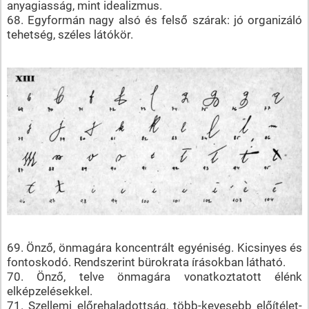
anyagiasság, mint idealizmus.
68. Egyformán nagy alsó és felső szárak: jó organizáló
tehetség, széles látókör.
69. Önző, önmagára koncentrált egyéniség. Kicsinyes és
fontoskodó. Rendszerint bürokrata írásokban látható.
70. Önző, telve önmagára vonatkoztatott élénk
elképzelésekkel.
71. Szellemi előrehaladottság, több-kevesebb előítélet-