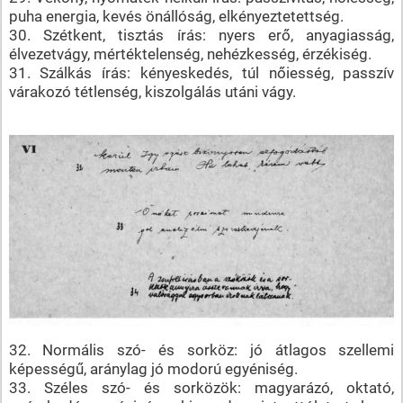
puha energia, kevés önállóság, elkényeztetettség.
30. Szétkent, tisztás írás: nyers erő, anyagiasság,
élvezetvágy, mértéktelenség, nehézkesség, érzékiség.
31. Szálkás írás: kényeskedés, túl nőiesség, passzív
várakozó tétlenség, kiszolgálás utáni vágy.
32. Normális szó- és sorköz: jó átlagos szellemi
képességű, aránylag jó modorú egyéniség.
33. Széles szó- és sorközök: magyarázó, oktató,