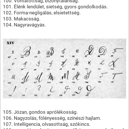
100. Vontatottság, bizonytalanság.
101. Élénk lendület, sietség, gyors gondolkodás.
102. Forma-negligálás, elsietettség.
103. Makacsság.
104. Nagyravágyás.
105. Józan, gondos aprólékosság.
106. Nagyzolás, fölényesség, színészi hajlam.
107. Intelligencia, olvasottság, szókincs.