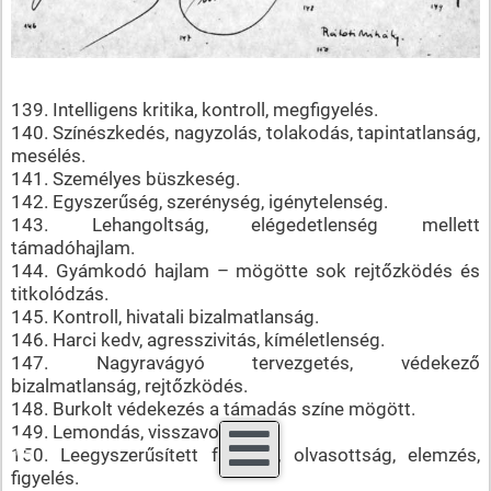
139. Intelligens kritika, kontroll, megfigyelés.
140. Színészkedés, nagyzolás, tolakodás, tapintatlanság,
mesélés.
141. Személyes büszkeség.
142. Egyszerűség, szerénység, igénytelenség.
143. Lehangoltság, elégedetlenség mellett
támadóhajlam.
144. Gyámkodó hajlam – mögötte sok rejtőzködés és
titkolódzás.
145. Kontroll, hivatali bizalmatlanság.
146. Harci kedv, agresszivitás, kíméletlenség.
147. Nagyravágyó tervezgetés, védekező
bizalmatlanság, rejtőzködés.
148. Burkolt védekezés a támadás színe mögött.
149. Lemondás, visszavonulás.
♿
150. Leegyszerűsített fantázia, olvasottság, elemzés,
figyelés.