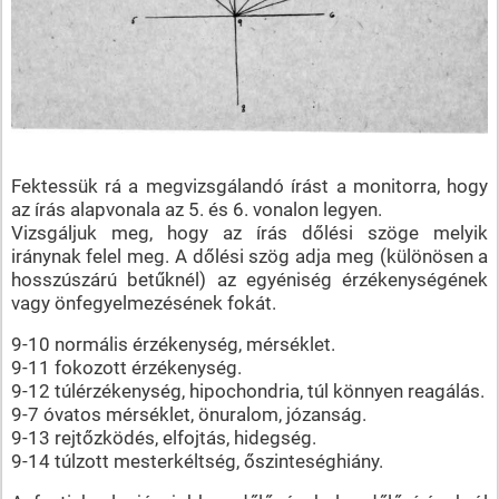
Fektessük rá a megvizsgálandó írást a monitorra, hogy
az írás alapvonala az 5. és 6. vonalon legyen.
Vizsgáljuk meg, hogy az írás dőlési szöge melyik
iránynak felel meg. A dőlési szög adja meg (különösen a
hosszúszárú betűknél) az egyéniség érzékenységének
vagy önfegyelmezésének fokát.
9-10 normális érzékenység, mérséklet.
9-11 fokozott érzékenység.
9-12 túlérzékenység, hipochondria, túl könnyen reagálás.
9-7 óvatos mérséklet, önuralom, józanság.
9-13 rejtőzködés, elfojtás, hidegség.
9-14 túlzott mesterkéltség, őszinteséghiány.