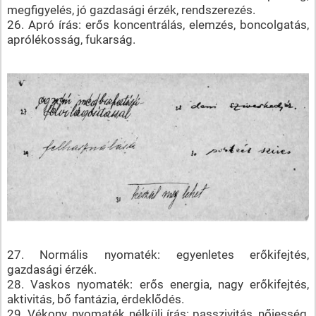
megfigyelés, jó gazdasági érzék, rendszerezés.
26. Apró írás: erős koncentrálás, elemzés, boncolgatás,
aprólékosság, fukarság.
27. Normális nyomaték: egyenletes erőkifejtés,
gazdasági érzék.
28. Vaskos nyomaték: erős energia, nagy erőkifejtés,
aktivitás, bő fantázia, érdeklődés.
29. Vékony, nyomaték nélküli írás: passzivitás, nőiesség,