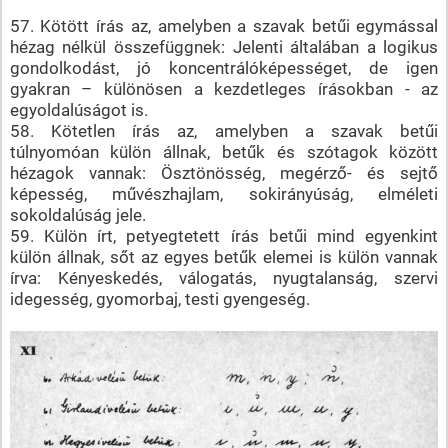
57. Kötött írás az, amelyben a szavak betűi egymással
hézag nélkül összefüggnek: Jelenti általában a logikus
gondolkodást, jó koncentrálóképességet, de igen
gyakran – különösen a kezdetleges írásokban - az
egyoldalúságot is.
58. Kötetlen írás az, amelyben a szavak betűi
túlnyomóan külön állnak, betűk és szótagok között
hézagok vannak: Ösztönösség, megérző- és sejtő
képesség, művészhajlam, sokirányúság, elméleti
sokoldalúság jele.
59. Külön írt, petyegtetett írás betűi mind egyenkint
külön állnak, sőt az egyes betűk elemei is külön vannak
írva: Kényeskedés, válogatás, nyugtalanság, szervi
idegesség, gyomorbaj, testi gyengeség.