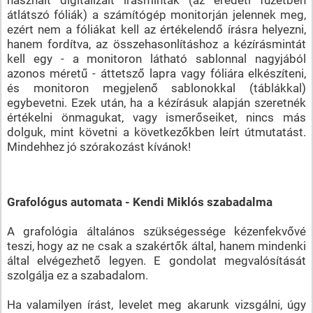
átlátszó fóliák) a számítógép monitorján jelennek meg,
ezért nem a fóliákat kell az értékelendő írásra helyezni,
hanem fordítva, az összehasonlításhoz a kézírásmintát
kell egy - a monitoron látható sablonnal nagyjából
azonos méretű - áttetsző lapra vagy fóliára elkészíteni,
és monitoron megjelenő sablonokkal (táblákkal)
egybevetni. Ezek után, ha a kézírásuk alapján szeretnék
értékelni önmagukat, vagy ismerőseiket, nincs más
dolguk, mint követni a következőkben leírt útmutatást.
Mindehhez jó szórakozást kívánok!
Grafológus automata - Kendi Miklós szabadalma
A grafológia általános szükségessége kézenfekvővé
teszi, hogy az ne csak a szakértők által, hanem mindenki
által elvégezhető legyen. E gondolat megvalósítását
szolgálja ez a szabadalom.
Ha valamilyen írást, levelet meg akarunk vizsgálni, úgy