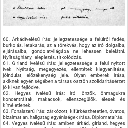
60. Árkádívelésű írás: jellegzetessége a felülről fedés,
burkolás, letakarás, az a törekvés, hogy az író dolgaiba,
eljárásaiba, gondolatvilágába ne lehessen belelátni.
Nyíltsághiány, leleplezés, titkolódzás.
61. Girland ívelésű írás: jellegzetessége a felül nyitott
ívek. Nyíltság, megegyezés, ellentétek kiegyenlítése,
jóindulat, előzékenység jele. Olyan emberek írása,
akiknek egyéniségében a társas ösztön szolidaritásérzet
jó ki van fejlődve.
62. Hegyes ívelésű írás: írói önzők, önmagukra
koncentráltak, makacsok, ellenszegülők, élesek és
kíméletlenek.
63. Fonalszerű írás: zárkózott, kifürkészhetetlen, óvatos,
bizalmatlan, hallgatag egyéniségek írása. Diplomataírás.
64. Vegyes ívelésű írás: amiben árkád, girland, hegyes