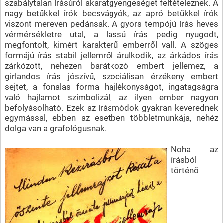
szabálytalan írásúról akaratgyengeséget feltételeznek. A
nagy betűkkel írók becsvágyók, az apró betűkkel írók
viszont mereven pedánsak. A gyors tempójú írás heves
vérmérsékletre utal, a lassú írás pedig nyugodt,
megfontolt, kimért karakterű emberről vall. A szöges
formájú írás stabil jellemről árulkodik, az árkádos írás
zárkózott, nehezen barátkozó embert jellemez, a
girlandos írás jószívű, szociálisan érzékeny embert
sejtet, a fonalas forma hajlékonyságot, ingatagságra
való hajlamot szimbolizál, az ilyen ember nagyon
befolyásolható. Ezek az írásmódok gyakran keverednek
egymással, ebben az esetben többletmunkája, nehéz
dolga van a grafológusnak.
Noha az
írásból
történő