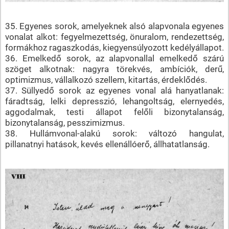
35. Egyenes sorok, amelyeknek alsó alapvonala egyenes
vonalat alkot: fegyelmezettség, önuralom, rendezettség,
formákhoz ragaszkodás, kiegyensúlyozott kedélyállapot.
36. Emelkedő sorok, az alapvonallal emelkedő szárú
szöget alkotnak: nagyra törekvés, ambíciók, derű,
optimizmus, vállalkozó szellem, kitartás, érdeklődés.
37. Süllyedő sorok az egyenes vonal alá hanyatlanak:
fáradtság, lelki depresszió, lehangoltság, elernyedés,
aggodalmak, testi állapot felőli bizonytalanság,
bizonytalanság, pesszimizmus.
38. Hullámvonal-alakú sorok: változó hangulat,
pillanatnyi hatások, kevés ellenállóerő, állhatatlanság.