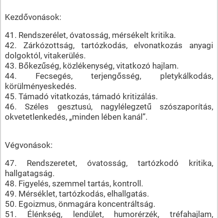
Kezdővonások:
41. Rendszerélet, óvatosság, mérsékelt kritika.
42. Zárkózottság, tartózkodás, elvonatkozás anyagi
dolgoktól, vitakerülés.
43. Bőkezűség, közlékenység, vitatkozó hajlam.
44. Fecsegés, terjengősség, pletykálkodás,
körülményeskedés.
45. Támadó vitatkozás, támadó kritizálás.
46. Széles gesztusú, nagylélegzetű szószaporítás,
okvetetlenkedés, „minden lében kanál”.
Végvonások:
47. Rendszeretet, óvatosság, tartózkodó kritika,
hallgatagság.
48. Figyelés, szemmel tartás, kontroll.
49. Mérséklet, tartózkodás, elhallgatás.
50. Egoizmus, önmagára koncentráltság.
51. Élénkség, lendület, humorérzék, tréfahajlam,