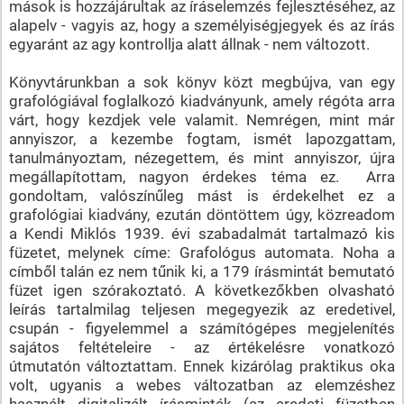
mások is hozzájárultak az íráselemzés fejlesztéséhez, az
alapelv - vagyis az, hogy a személyiségjegyek és az írás
egyaránt az agy kontrollja alatt állnak - nem változott.
Könyvtárunkban a sok könyv közt megbújva, van egy
grafológiával foglalkozó kiadványunk, amely régóta arra
várt, hogy kezdjek vele valamit. Nemrégen, mint már
annyiszor, a kezembe fogtam, ismét lapozgattam,
tanulmányoztam, nézegettem, és mint annyiszor, újra
megállapítottam, nagyon érdekes téma ez. Arra
gondoltam, valószínűleg mást is érdekelhet ez a
grafológiai kiadvány, ezután döntöttem úgy, közreadom
a Kendi Miklós 1939. évi szabadalmát tartalmazó kis
füzetet, melynek címe: Grafológus automata. Noha a
címből talán ez nem tűnik ki, a 179 írásmintát bemutató
füzet igen szórakoztató. A következőkben olvasható
leírás tartalmilag teljesen megegyezik az eredetivel,
csupán - figyelemmel a számítógépes megjelenítés
sajátos feltételeire - az értékelésre vonatkozó
útmutatón változtattam. Ennek kizárólag praktikus oka
volt, ugyanis a webes változatban az elemzéshez
használt digitalizált írásminták (az eredeti füzetben