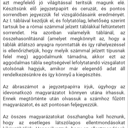
azt megfelelő jó világítással terítsük magunk elé.
Készítsünk elő jegyzetpapírt és ceruzát, és pontos
sorrendben jegyezzük fel vizsgálódásaink eredményét.
Az I. táblával kezdjük el, és folytatólag, lehetőség szerint
tartsuk be a római számmal jelzett táblákkal feltüntetett
sorrendet. Ha azonban valamelyik táblánál, az
összehasonlításnál (amelyet megkönnyít az, hogy a
táblák átlátszó anyagra nyomtatták és így ráhelyezéssel
is ellenőrizhetjük, hogy melyik számmal jelzett típusnak
felel meg) aggodalmunk támadna, akkor ezt az
aggodalmas tábla segítségével lefolytatandó vizsgálatot
utolsónak hagyjuk, amikor már elegendő adat áll
rendelkezésünkre és így könnyű a kiegészítés.
Az ábraszámot a jegyzetpapírra írjuk, úgyhogy az
idevonatkozó magyarázatot könnyen utána írhassuk.
Ennek megtörténte után olvassuk a számhoz fűzött
magyarázatot, és azt pontosan feljegyezzük.
Az összes magyarázatokat összhangba kell hoznunk,
hogy az esetleges látszólagos ellentmondásokat