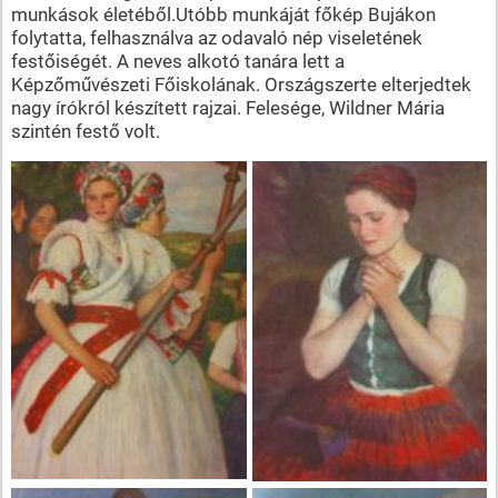
munkások életéből.Utóbb munkáját főkép Bujákon
folytatta, felhasználva az odavaló nép viseletének
festőiségét. A neves alkotó tanára lett a
Képzőművészeti Főiskolának. Országszerte elterjedtek
nagy írókról készített rajzai. Felesége, Wildner Mária
szintén festő volt.