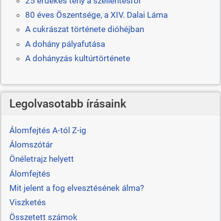
25 érdekes tény a szellentésről
80 éves Öszentsége, a XIV. Dalai Láma
A cukrászat története dióhéjban
A dohány pályafutása
A dohányzás kultúrtörténete
Legolvasotabb írásaink
Álomfejtés A-tól Z-ig
Álomszótár
Önéletrajz helyett
Álomfejtés
Mit jelent a fog elvesztésének álma?
Viszketés
Összetett számok