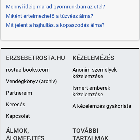
Mennyi ideig marad gyomrunkban az étel?
Miként értelmezhető a tűzvész álma?
Mit jelent a hajhullás, a kopaszodás álma?
ERZSEBETROSTA.HU
KÉZELEMÉZÉS
rostae-books.com
Anonim személyek
kézelemzése
Vendégkönyv (archiv)
Ismert emberek
Partnereim
kézelemzése
Keresés
A kézelemzés gyakorlata
Kapcsolat
ÁLMOK,
TOVÁBBI
ÁLOMFEJTÉS
TARTALMAK