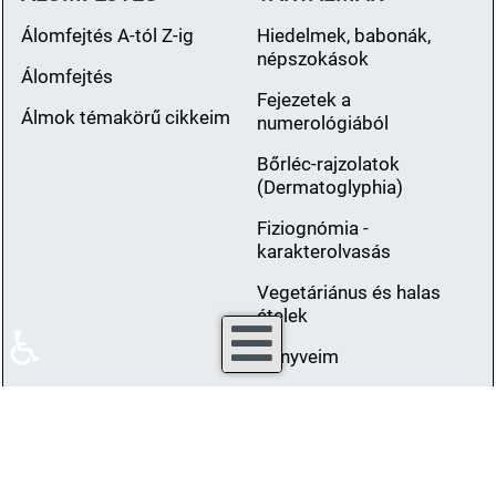
Álomfejtés A-tól Z-ig
Hiedelmek, babonák,
népszokások
Álomfejtés
Fejezetek a
Álmok témakörű cikkeim
numerológiából
Bőrléc-rajzolatok
(Dermatoglyphia)
Fiziognómia -
karakterolvasás
Vegetáriánus és halas
ételek
♿
Könyveim
Fotók
Ez a Mű a Creative Commons Nevezd meg! - Így add
tovább! 3.0 Unported
Licenc feltételeinek megfelelően
szabadon felhasználható.