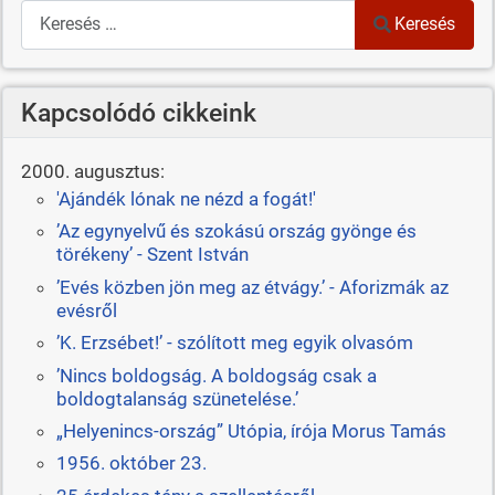
Keresés
Keresés
Kapcsolódó cikkeink
2000. augusztus:
'Ajándék lónak ne nézd a fogát!'
’Az egynyelvű és szokású ország gyönge és
törékeny’ - Szent István
’Evés közben jön meg az étvágy.’ - Aforizmák az
evésről
’K. Erzsébet!’ - szólított meg egyik olvasóm
’Nincs boldogság. A boldogság csak a
boldogtalanság szünetelése.’
„Helyenincs-ország” Utópia, írója Morus Tamás
1956. október 23.