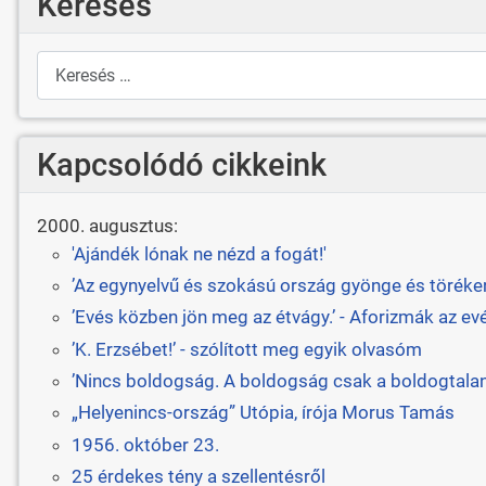
Keresés
Keresés
Kapcsolódó cikkeink
2000. augusztus:
'Ajándék lónak ne nézd a fogát!'
’Az egynyelvű és szokású ország gyönge és törékeny
’Evés közben jön meg az étvágy.’ - Aforizmák az ev
’K. Erzsébet!’ - szólított meg egyik olvasóm
’Nincs boldogság. A boldogság csak a boldogtalan
„Helyenincs-ország” Utópia, írója Morus Tamás
1956. október 23.
25 érdekes tény a szellentésről