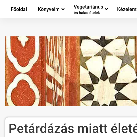
Vegetáriánus
Főoldal
Könyveim
Kézelem
és halas ételek
Petárdázás miatt életé