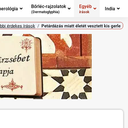
Bőrléc-rajzolatok
Egyéb
erológia
India
(Dermatoglyphia)
írások
bbi érdekes írások
Petárdázás miatt életét vesztett kis gerle