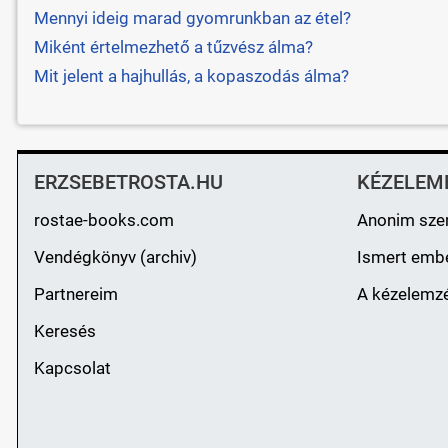
Mennyi ideig marad gyomrunkban az étel?
Miként értelmezhető a tűzvész álma?
Mit jelent a hajhullás, a kopaszodás álma?
ERZSEBETROSTA.HU
KÉZELEM
rostae-books.com
Anonim sze
Vendégkönyv (archiv)
Ismert emb
Partnereim
A kézelemzé
Keresés
Kapcsolat