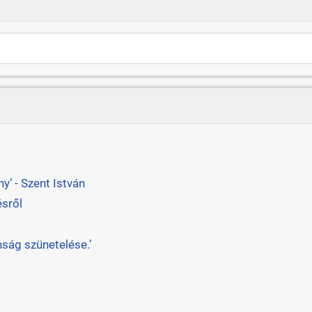
’ - Szent István
ésről
ság szünetelése.’