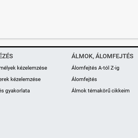
ÉZÉS
ÁLMOK, ÁLOMFEJTÉS
mélyek kézelemzése
Álomfejtés A-tól Z-ig
erek kézelemzése
Álomfejtés
s gyakorlata
Álmok témakörű cikkeim