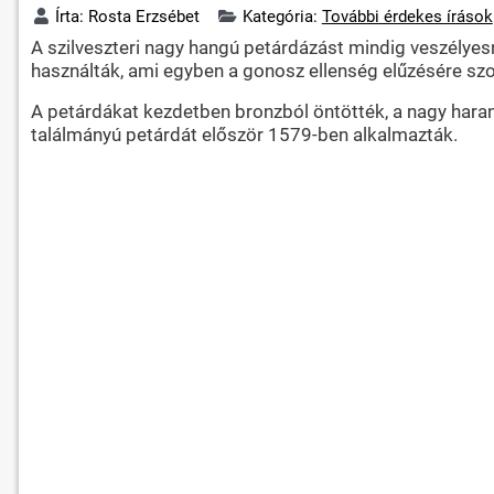
Írta:
Rosta Erzsébet
Kategória:
További érdekes írások
A szilveszteri nagy hangú petárdázást mindig veszélyesn
használták, ami egyben a gonosz ellenség elűzésére szo
A petárdákat kezdetben bronzból öntötték, a nagy harang
találmányú petárdát először 1579-ben alkalmazták.