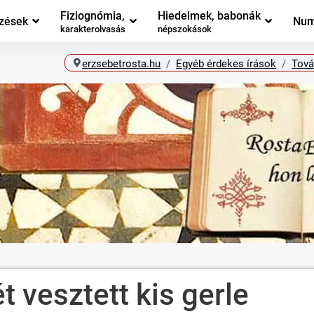
Fiziognómia,
Hiedelmek, babonák
zések
Num
karakterolvasás
népszokások
erzsebetrosta.hu
Egyéb érdekes írások
Tová
t vesztett kis gerle