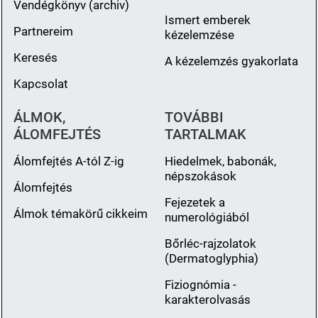
Vendégkönyv (archiv)
Ismert emberek
Partnereim
kézelemzése
Keresés
A kézelemzés gyakorlata
Kapcsolat
ÁLMOK,
TOVÁBBI
ÁLOMFEJTÉS
TARTALMAK
Álomfejtés A-tól Z-ig
Hiedelmek, babonák,
népszokások
Álomfejtés
Fejezetek a
Álmok témakörű cikkeim
numerológiából
Bőrléc-rajzolatok
(Dermatoglyphia)
Fiziognómia -
karakterolvasás