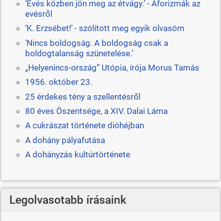
’Evés közben jön meg az étvágy.’ - Aforizmák az
evésről
’K. Erzsébet!’ - szólított meg egyik olvasóm
’Nincs boldogság. A boldogság csak a
boldogtalanság szünetelése.’
„Helyenincs-ország” Utópia, írója Morus Tamás
1956. október 23.
25 érdekes tény a szellentésről
80 éves Öszentsége, a XIV. Dalai Láma
A cukrászat története dióhéjban
A dohány pályafutása
A dohányzás kultúrtörténete
Legolvasotabb írásaink