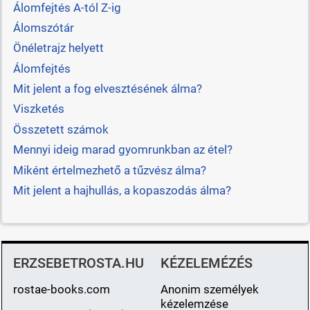
Álomfejtés A-tól Z-ig
Álomszótár
Önéletrajz helyett
Álomfejtés
Mit jelent a fog elvesztésének álma?
Viszketés
Összetett számok
Mennyi ideig marad gyomrunkban az étel?
Miként értelmezhető a tűzvész álma?
Mit jelent a hajhullás, a kopaszodás álma?
ERZSEBETROSTA.HU
KÉZELEMÉZÉS
rostae-books.com
Anonim személyek
kézelemzése