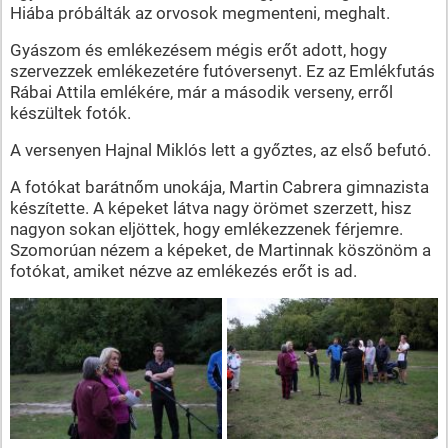
Hiába próbálták az orvosok megmenteni, meghalt.
Gyászom és emlékezésem mégis erőt adott, hogy
szervezzek emlékezetére futóversenyt. Ez az Emlékfutás
Rábai Attila emlékére, már a második verseny, erről
készültek fotók.
A versenyen Hajnal Miklós lett a győztes, az első befutó.
A fotókat barátnőm unokája, Martin Cabrera gimnazista
készítette. A képeket látva nagy örömet szerzett, hisz
nagyon sokan eljöttek, hogy emlékezzenek férjemre.
Szomorúan nézem a képeket, de Martinnak köszönöm a
fotókat, amiket nézve az emlékezés erőt is ad.