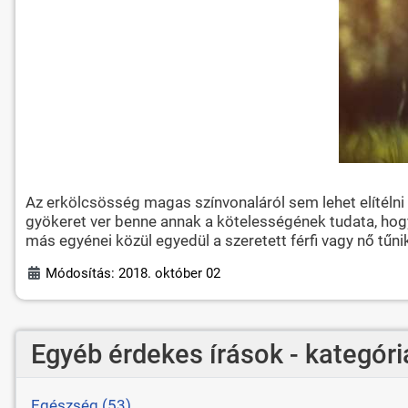
Az erkölcsösség magas színvonaláról sem lehet elítélni a
gyökeret ver benne annak a kötelességének tudata, hogy
más egyénei közül egyedül a szeretett férfi vagy nő tűni
Módosítás: 2018. október 02
Egyéb érdekes írások - kategóri
Egészség (53)