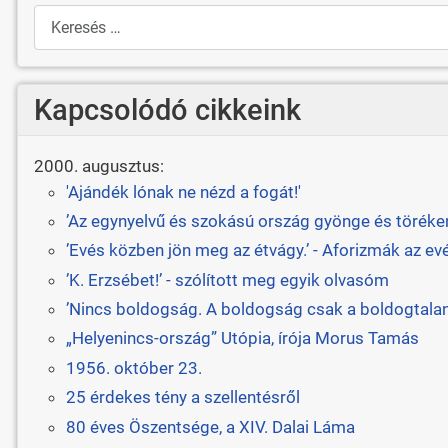
Keresés
Kapcsolódó cikkeink
2000. augusztus:
'Ajándék lónak ne nézd a fogát!'
’Az egynyelvű és szokású ország gyönge és törékeny
’Evés közben jön meg az étvágy.’ - Aforizmák az ev
’K. Erzsébet!’ - szólított meg egyik olvasóm
’Nincs boldogság. A boldogság csak a boldogtalan
„Helyenincs-ország” Utópia, írója Morus Tamás
1956. október 23.
25 érdekes tény a szellentésről
80 éves Öszentsége, a XIV. Dalai Láma