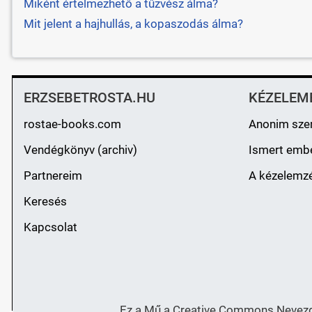
Miként értelmezhető a tűzvész álma?
Mit jelent a hajhullás, a kopaszodás álma?
ERZSEBETROSTA.HU
KÉZELEM
rostae-books.com
Anonim sze
Vendégkönyv (archiv)
Ismert emb
Partnereim
A kézelemzé
Keresés
Kapcsolat
Ez a Mű a Creative Commons Nevezd 