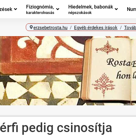
Fiziognómia,
Hiedelmek, babonák
zések
Num
karakterolvasás
népszokások
erzsebetrosta.hu
Egyéb érdekes írások
Továb
érfi pedig csinosítja