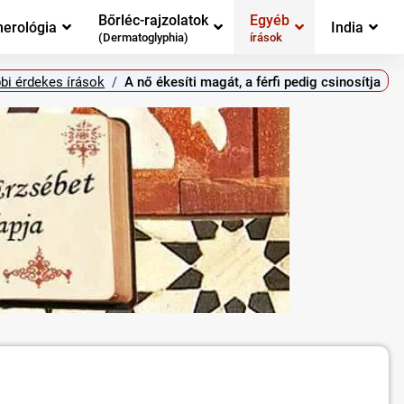
Bőrléc-rajzolatok
Egyéb
erológia
India
(Dermatoglyphia)
írások
bi érdekes írások
A nő ékesíti magát, a férfi pedig csinosítja