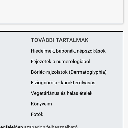
TOVÁBBI TARTALMAK
Hiedelmek, babonák, népszokások
Fejezetek a numerológiából
Bőrléc-rajzolatok (Dermatoglyphia)
Fiziognómia - karakterolvasás
Vegetáriánus és halas ételek
Könyveim
Fotók
megfelelően
szabadon felhasználható.