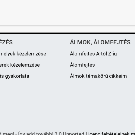
ÉZÉS
ÁLMOK, ÁLOMFEJTÉS
mélyek kézelemzése
Álomfejtés A-tól Z-ig
erek kézelemzése
Álomfejtés
s gyakorlata
Álmok témakörű cikkeim
meg! - Így add tovább! 3.0 Unported
Licenc feltételeinek 