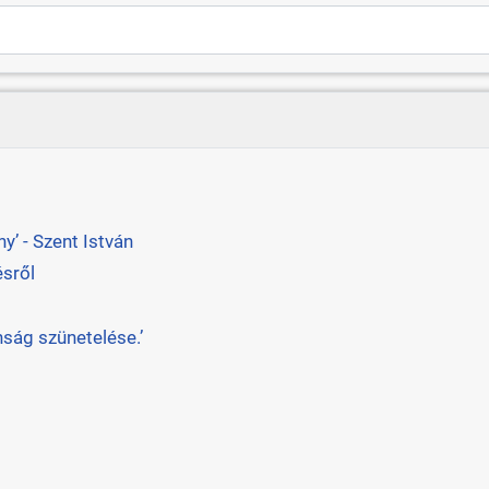
’ - Szent István
ésről
ság szünetelése.’