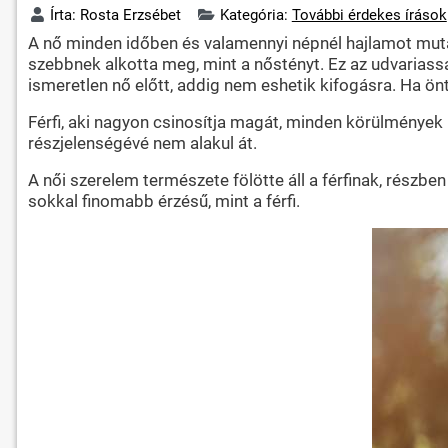
Írta:
Rosta Erzsébet
Kategória:
További érdekes írások
A nő minden időben és valamennyi népnél hajlamot mutat 
szebbnek alkotta meg, mint a nőstényt. Ez az udvariassá
ismeretlen nő előtt, addig nem eshetik kifogásra. Ha ön
Férfi, aki nagyon csinosítja magát, minden körülmények
részjelenségévé nem alakul át.
A női szerelem természete fölötte áll a férfinak, részben
sokkal finomabb érzésű, mint a férfi.