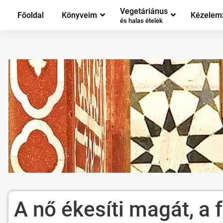
Vegetáriánus
Főoldal
Könyveim
Kézelem
és halas ételek
A nő ékesíti magát, a f