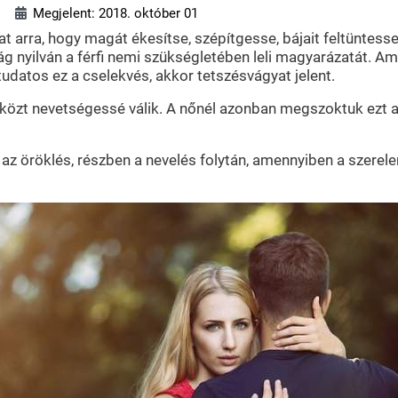
Megjelent: 2018. október 01
arra, hogy magát ékesítse, szépítgesse, bájait feltüntesse.
g nyilván a férfi nemi szükségletében leli magyarázatát. Amí
tudatos ez a cselekvés, akkor tetszésvágyat jelent.
 közt nevetségessé válik. A nőnél azonban megszoktuk ezt a
 az öröklés, részben a nevelés folytán, amennyiben a szerelem