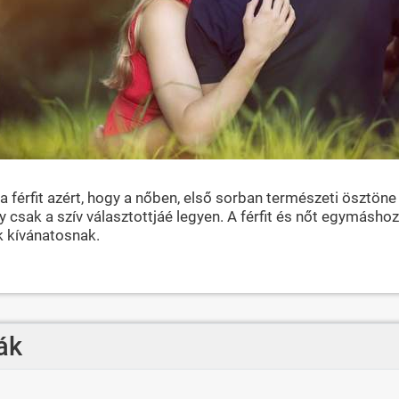
 férfit azért, hogy a nőben, első sorban természeti ösztöne
 csak a szív választottjáé legyen. A férfit és nőt egymásh
k kívánatosnak.
ák